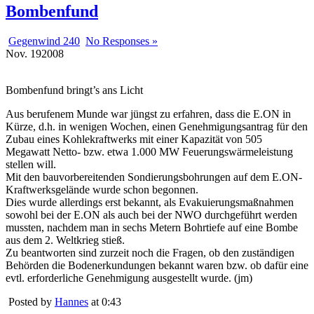
Bombenfund
Gegenwind 240
No Responses »
Nov.
19
2008
Bombenfund bringt’s ans Licht
Aus berufenem Munde war jüngst zu erfahren, dass die E.ON in
Kürze, d.h. in wenigen Wochen, einen Genehmigungsantrag für den
Zubau eines Kohlekraftwerks mit einer Kapazität von 505
Megawatt Netto- bzw. etwa 1.000 MW Feuerungswärmeleistung
stellen will.
Mit den bauvorbereitenden Sondierungsbohrungen auf dem E.ON-
Kraftwerksgelände wurde schon begonnen.
Dies wurde allerdings erst bekannt, als Evakuierungsmaßnahmen
sowohl bei der E.ON als auch bei der NWO durchgeführt werden
mussten, nachdem man in sechs Metern Bohrtiefe auf eine Bombe
aus dem 2. Weltkrieg stieß.
Zu beantworten sind zurzeit noch die Fragen, ob den zuständigen
Behörden die Bodenerkundungen bekannt waren bzw. ob dafür eine
evtl. erforderliche Genehmigung ausgestellt wurde. (jm)
Posted by
Hannes
at 0:43