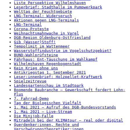
Liste Perspektive Wilhelmshaven
Leserbrief: Stadthalle im Pumpwerkpark
Welttag der Feuchtgebiete
LNG-Terminal: Widerspruch
Aktionen gegen LNG-Terminals
LNG-Terminal
Corona-Proteste
Weihnachtsmahnwache in Varel
DGB-Region Oldenburg-Ostfriesland
Gib (Wasser)Stoff!
Tempolimit im Wattenmeer
Wasserstoffindustrie im Vogelschutzgebiet?
BUND-Wahlprüfsteine
Fährhaus: Ent-Täuschung im Wahlkampf
Wilhelmshaven Regenbogenstadt
Kein Krieg ohne uns
Antikriegstag 1. September 2021
Leser:innenbrief: Holzpellet-Kraftwerk
Spielzeitrevue
Landesgartenschau im Stadtpark
Boomende Baubranche – Gewerkschaft fordert Lohn-
Plus
7. Fahrrad-Demo
Tag der Biologischen Vielfalt
1. Mai 2021 – Aufruf des DGB-Bundesvorstands
1. Mai 2021 – Live-Stream
Die Minijob-Falle
Mitradeln bei der KLIMAtour – real oder digital
Querdenker:innen, Rechte und
Verschwörungstheoretiker:innen