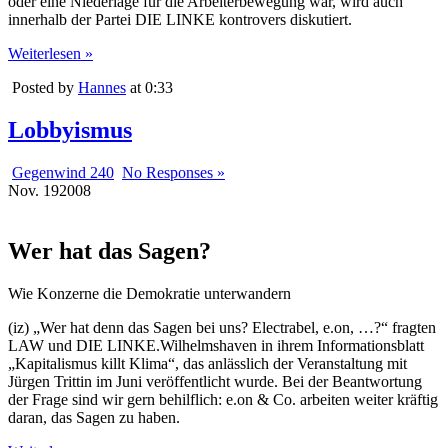
oder eine Niederlage für die Arbeiterbewegung war, wird auch
innerhalb der Partei DIE LINKE kontrovers diskutiert.
Weiterlesen »
Posted by
Hannes
at 0:33
Lobbyismus
Gegenwind 240
No Responses »
Nov.
19
2008
Wer hat das Sagen?
Wie Konzerne die Demokratie unterwandern
(iz) „Wer hat denn das Sagen bei uns? Electrabel, e.on, …?“ fragten
LAW und DIE LINKE.Wilhelmshaven in ihrem Informationsblatt
„Kapitalismus killt Klima“, das anlässlich der Veranstaltung mit
Jürgen Trittin im Juni veröffentlicht wurde. Bei der Beantwortung
der Frage sind wir gern behilflich: e.on & Co. arbeiten weiter kräftig
daran, das Sagen zu haben.