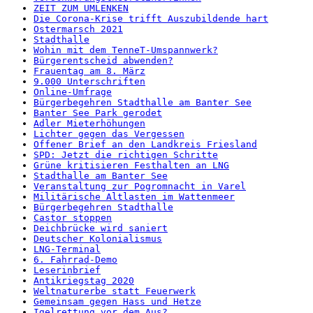
ZEIT ZUM UMLENKEN
Die Corona-Krise trifft Auszubildende hart
Ostermarsch 2021
Stadthalle
Wohin mit dem TenneT-Umspannwerk?
Bürgerentscheid abwenden?
Frauentag am 8. März
9.000 Unterschriften
Online-Umfrage
Bürgerbegehren Stadthalle am Banter See
Banter See Park gerodet
Adler Mieterhöhungen
Lichter gegen das Vergessen
Offener Brief an den Landkreis Friesland
SPD: Jetzt die richtigen Schritte
Grüne kritisieren Festhalten an LNG
Stadthalle am Banter See
Veranstaltung zur Pogromnacht in Varel
Militärische Altlasten im Wattenmeer
Bürgerbegehren Stadthalle
Castor stoppen
Deichbrücke wird saniert
Deutscher Kolonialismus
LNG-Terminal
6. Fahrrad-Demo
Leserinbrief
Antikriegstag 2020
Weltnaturerbe statt Feuerwerk
Gemeinsam gegen Hass und Hetze
Igelrettung vor dem Aus?