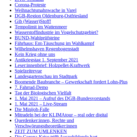
Corona-Proteste
Weihnachtsmahnwache in Varel
DGB-Region Oldenburg-Ostfriesland
Gib (Wasser)Stoff!
Tempolimit im Wattenmeer
Wasserstoffindustrie im Vogelschutzgebiet?
BUND-Wahlprüfsteine
Fährhaus: Ent-Täuschung im Wahlkampf
Wilhelmshaven Regenbogenstadt
Kein Krieg ohne uns
Antikriegstag 1. September 2021
Leser:innenbrief: Holzpellet-Kraftwerk
Spielzeitrevue
Landesgartenschau im Stadtpark
Boomende Baubranche – Gewerkschaft fordert Lohn-Plus
7. Fahrrad-Demo
Tag der Biologischen Vielfalt
1. Mai 2021 – Aufruf des DGB-Bundesvorstands
1. Mai 2021 – Live-Stream
Die Minijob-Falle
Mitradeln bei der KLIMAtour – real oder digital
Querdenker:innen, Rechte und
Verschwörungstheoretiker:innen
ZEIT ZUM UMLENKEN
Die Corona-Krise trifft Auszubildende hart