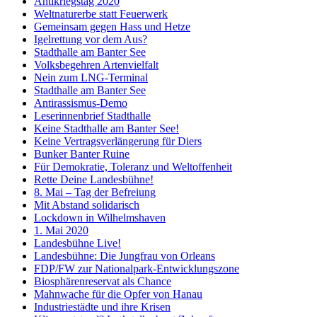
Antikriegstag 2020
Weltnaturerbe statt Feuerwerk
Gemeinsam gegen Hass und Hetze
Igelrettung vor dem Aus?
Stadthalle am Banter See
Volksbegehren Artenvielfalt
Nein zum LNG-Terminal
Stadthalle am Banter See
Antirassismus-Demo
Leserinnenbrief Stadthalle
Keine Stadthalle am Banter See!
Keine Vertragsverlängerung für Diers
Bunker Banter Ruine
Für Demokratie, Toleranz und Weltoffenheit
Rette Deine Landesbühne!
8. Mai – Tag der Befreiung
Mit Abstand solidarisch
Lockdown in Wilhelmshaven
1. Mai 2020
Landesbühne Live!
Landesbühne: Die Jungfrau von Orleans
FDP/FW zur Nationalpark-Entwicklungszone
Biosphärenreservat als Chance
Mahnwache für die Opfer von Hanau
Industriestädte und ihre Krisen