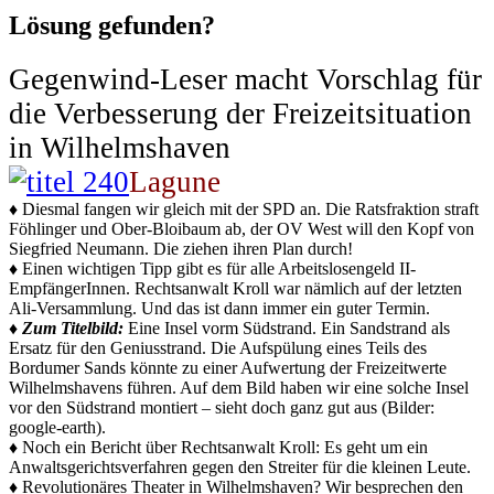
Lösung gefunden?
Gegenwind-Leser macht Vorschlag für
die Verbesserung der Freizeitsituation
in Wilhelmshaven
Lagune
♦ Diesmal fangen wir gleich mit der SPD an. Die Ratsfraktion straft
Föhlinger und Ober-Bloibaum ab, der OV West will den Kopf von
Siegfried Neumann. Die ziehen ihren Plan durch!
♦ Einen wichtigen Tipp gibt es für alle Arbeitslosengeld II-
EmpfängerInnen. Rechtsanwalt Kroll war nämlich auf der letzten
Ali-Versammlung. Und das ist dann immer ein guter Termin.
♦
Zum Titelbild:
Eine Insel vorm Südstrand. Ein Sandstrand als
Ersatz für den Geniusstrand. Die Aufspülung eines Teils des
Bordumer Sands könnte zu einer Aufwertung der Freizeitwerte
Wilhelmshavens führen. Auf dem Bild haben wir eine solche Insel
vor den Südstrand montiert – sieht doch ganz gut aus (Bilder:
google-earth).
♦ Noch ein Bericht über Rechtsanwalt Kroll: Es geht um ein
Anwaltsgerichtsverfahren gegen den Streiter für die kleinen Leute.
♦ Revolutionäres Theater in Wilhelmshaven? Wir besprechen den