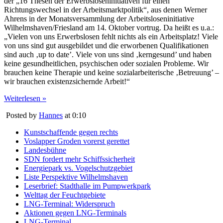
der „16 Thesen der Erwerbsloseninitiativen für einen
Richtungswechsel in der Arbeitsmarktpolitik“, aus denen Werner
Ahrens in der Monatsversammlung der Arbeitsloseninitiative
Wilhelmshaven/Friesland am 14. Oktober vortrug. Da heißt es u.a.:
„Vielen von uns Erwerbslosen fehlt nichts als ein Arbeitsplatz! Viele
von uns sind gut ausgebildet und die erworbenen Qualifikationen
sind auch ‚up to date’. Viele von uns sind ‚kerngesund’ und haben
keine gesundheitlichen, psychischen oder sozialen Probleme. Wir
brauchen keine Therapie und keine sozialarbeiterische ‚Betreuung’ –
wir brauchen existenzsichernde Arbeit!“
Weiterlesen »
Posted by
Hannes
at 0:10
Kunstschaffende gegen rechts
Voslapper Groden vorerst gerettet
Landesbühne
SDN fordert mehr Schiffssicherheit
Energiepark vs. Vogelschutzgebiet
Liste Perspektive Wilhelmshaven
Leserbrief: Stadthalle im Pumpwerkpark
Welttag der Feuchtgebiete
LNG-Terminal: Widerspruch
Aktionen gegen LNG-Terminals
LNG-Terminal