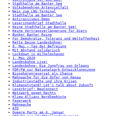
Stadthalle am Banter See
Volksbegehren Artenvielfalt
Nein zum LNG-Terminal
Stadthalle am Banter See
Antirassismus-Demo
Leserinnenbrief Stadthalle
Keine Stadthalle am Banter See!
Keine Vertragsverlängerung für Diers
Bunker Banter Ruine
Für Demokratie, Toleranz und Weltoffenheit
Rette Deine Landesbühne!
8. Mai – Tag der Befreiung
Mit Abstand solidarisch
Lockdown in Wilhelmshaven
1. Mai 2020
Landesbühne Live!
Landesbühne: Die Jungfrau von Orleans
FDP/FW zur Nationalpark-Entwicklungszone
Biosphärenreservat als Chance
Mahnwache für die Opfer von Hanau
Industriestädte und ihre Krisen
Klimanotstand? Let’s talk about Zukunft
Leserbrief: NeuConnect
Netzwerk gegen Rechts
Klima-Allianz NordSeeküste
Feuerwerk
Mahnwache
AfD
Queere Party am 4. Januar