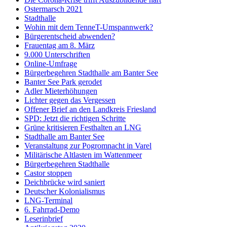
Ostermarsch 2021
Stadthalle
Wohin mit dem TenneT-Umspannwerk?
Bürgerentscheid abwenden?
Frauentag am 8. März
9.000 Unterschriften
Online-Umfrage
Bürgerbegehren Stadthalle am Banter See
Banter See Park gerodet
Adler Mieterhöhungen
Lichter gegen das Vergessen
Offener Brief an den Landkreis Friesland
SPD: Jetzt die richtigen Schritte
Grüne kritisieren Festhalten an LNG
Stadthalle am Banter See
Veranstaltung zur Pogromnacht in Varel
Militärische Altlasten im Wattenmeer
Bürgerbegehren Stadthalle
Castor stoppen
Deichbrücke wird saniert
Deutscher Kolonialismus
LNG-Terminal
6. Fahrrad-Demo
Leserinbrief