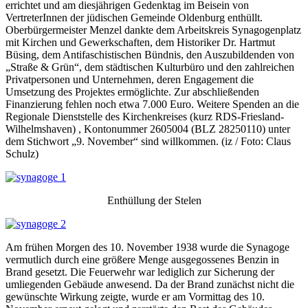
errichtet und am diesjährigen Gedenktag im Beisein von
VertreterInnen der jüdischen Gemeinde Oldenburg enthüllt.
Oberbürgermeister Menzel dankte dem Arbeitskreis Synagogenplatz
mit Kirchen und Gewerkschaften, dem Historiker Dr. Hartmut
Büsing, dem Antifaschistischen Bündnis, den Auszubildenden von
„Straße & Grün“, dem städtischen Kulturbüro und den zahlreichen
Privatpersonen und Unternehmen, deren Engagement die
Umsetzung des Projektes ermöglichte. Zur abschließenden
Finanzierung fehlen noch etwa 7.000 Euro. Weitere Spenden an die
Regionale Dienststelle des Kirchenkreises (kurz RDS-Friesland-
Wilhelmshaven) , Kontonummer 2605004 (BLZ 28250110) unter
dem Stichwort „9. November“ sind willkommen. (iz / Foto: Claus
Schulz)
Enthüllung der Stelen
Am frühen Morgen des 10. November 1938 wurde die Synagoge
vermutlich durch eine größere Menge ausgegossenes Benzin in
Brand gesetzt. Die Feuerwehr war lediglich zur Sicherung der
umliegenden Gebäude anwesend. Da der Brand zunächst nicht die
gewünschte Wirkung zeigte, wurde er am Vormittag des 10.