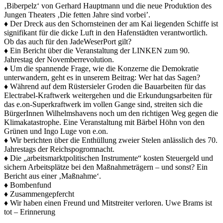
‚Biberpelz‘ von Gerhard Hauptmann und die neue Produktion des
Jungen Theaters ‚Die fetten Jahre sind vorbei’.
♦ Der Dreck aus den Schornsteinen der am Kai liegenden Schiffe ist
signifikant für die dicke Luft in den Hafenstädten verantwortlich.
Ob das auch für den JadeWeserPort gilt?
♦ Ein Bericht über die Veranstaltung der LINKEN zum 90.
Jahrestag der Novemberrevolution.
♦ Um die spannende Frage, wie die Konzerne die Demokratie
unterwandern, geht es in unserem Beitrag: Wer hat das Sagen?
♦ Während auf dem Rüstersieler Groden die Bauarbeiten für das
Electrabel-Kraftwerk weitergehen und die Erkundungsarbeiten für
das e.on-Superkraftwerk im vollen Gange sind, streiten sich die
BürgerInnen Wilhelmshavens noch um den richtigen Weg gegen die
Klimakatastrophe. Eine Veranstaltung mit Bärbel Höhn von den
Grünen und Ingo Luge von e.on.
♦ Wir berichten über die Enthüllung zweier Stelen anlässlich des 70.
Jahrestags der Reichspogromnacht.
♦ Die „arbeitsmarktpolitischen Instrumente“ kosten Steuergeld und
sichern Arbeitsplätze bei den Maßnahmeträgern – und sonst? Ein
Bericht aus einer ‚Maßnahme‘.
♦ Bombenfund
♦ Zusammengepfercht
♦ Wir haben einen Freund und Mitstreiter verloren. Uwe Brams ist
tot – Erinnerung