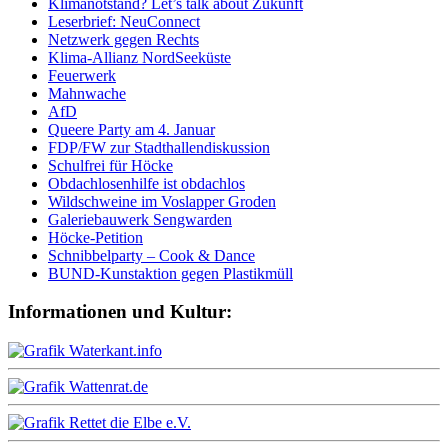
Klimanotstand? Let’s talk about Zukunft
Leserbrief: NeuConnect
Netzwerk gegen Rechts
Klima-Allianz NordSeeküste
Feuerwerk
Mahnwache
AfD
Queere Party am 4. Januar
FDP/FW zur Stadthallendiskussion
Schulfrei für Höcke
Obdachlosenhilfe ist obdachlos
Wildschweine im Voslapper Groden
Galeriebauwerk Sengwarden
Höcke-Petition
Schnibbelparty – Cook & Dance
BUND-Kunstaktion gegen Plastikmüll
Informationen und Kultur: