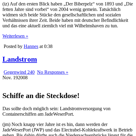
(iz) Auf den ersten Blick haben „Der Biberpelz“ von 1893 und „Die
fetten Jahre sind vorbei“ von 2004 wenig gemein. Tatsächlich
widmen sich beide Stücke den gesellschaftlichen und sozialen
Verhältnissen ihrer Zeit. Beide haben mit deutscher Befindlichkeit
und das eine aktuell ziemlich viel mit Wilhelmshaven zu tun.
Weiterlesen »
Posted by
Hannes
at 0:38
Landstrom
Gegenwind 240
No Responses »
Nov.
19
2008
Schiffe an die Steckdose!
Das sollte doch möglich sein: Landstromversorgung von
Containerschiffen am JadeWeserPort.
(jm) Noch knapp vier Jahre ist es hin, dann werden der
JadeWeserPort (JWP) und das Electrabel-Kohlekraftwerk in Betrieb
gehen. Bis dahin dürfte auch die Niedersachsenbrücke längst für die