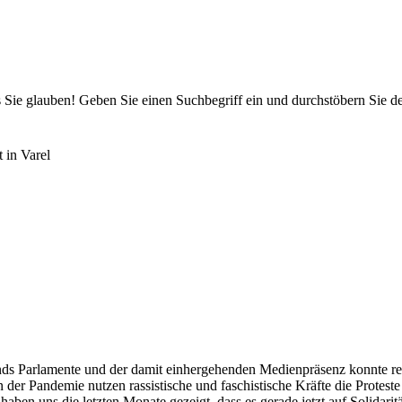
 Sie glauben! Geben Sie einen Suchbegriff ein und durchstöbern Sie 
 in Varel
s Parlamente und der damit einhergehenden Medienpräsenz konnte recht
 der Pandemie nutzen rassistische und faschistische Kräfte die Prote
i haben uns die letzten Monate gezeigt, dass es gerade jetzt auf Solid