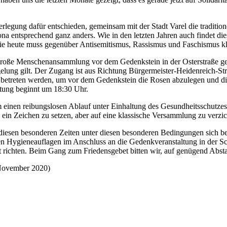
erlegung dafür entschieden, gemeinsam mit der Stadt Varel die tradit
na entsprechend ganz anders. Wie in den letzten Jahren auch findet die
 wie heute muss gegenüber Antisemitismus, Rassismus und Faschismus k
 große Menschenansammlung vor dem Gedenkstein in der Osterstraße ge
gelung gilt. Der Zugang ist aus Richtung Bürgermeister-Heidenreich-S
“ betreten werden, um vor dem Gedenkstein die Rosen abzulegen und di
ltung beginnt um 18:30 Uhr.
einen reibungslosen Ablauf unter Einhaltung des Gesundheitsschutzes z
 ein Zeichen zu setzen, aber auf eine klassische Versammlung zu verz
iesen besonderen Zeiten unter diesen besonderen Bedingungen sich bere
n Hygieneauflagen im Anschluss an die Gedenkveranstaltung in der Sc
dt richten. Beim Gang zum Friedensgebet bitten wir, auf genügend Abst
 November 2020)