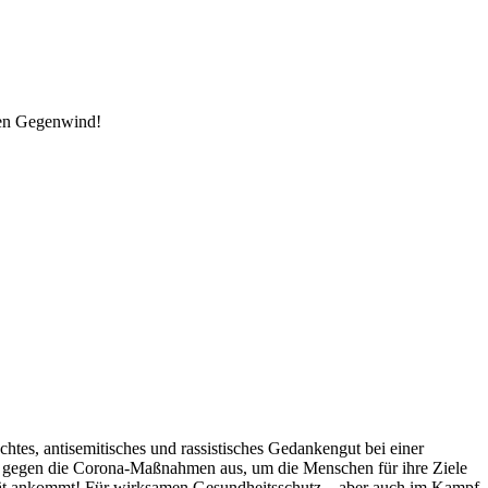
den Gegenwind!
es, antisemitisches und rassistisches Gedankengut bei einer
ste gegen die Corona-Maßnahmen aus, um die Menschen für ihre Ziele
arität ankommt! Für wirksamen Gesundheitsschutz – aber auch im Kampf