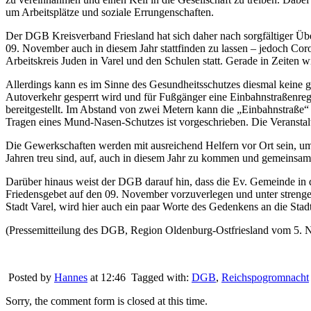
um Arbeitsplätze und soziale Errungenschaften.
Der DGB Kreisverband Friesland hat sich daher nach sorgfältiger Üb
09. November auch in diesem Jahr stattfinden zu lassen – jedoch Coro
Arbeitskreis Juden in Varel und den Schulen statt. Gerade in Zeiten
Allerdings kann es im Sinne des Gesundheitsschutzes diesmal keine
Autoverkehr gesperrt wird und für Fußgänger eine Einbahnstraßenre
bereitgestellt. Im Abstand von zwei Metern kann die „Einbahnstraße
Tragen eines Mund-Nasen-Schutzes ist vorgeschrieben. Die Veransta
Die Gewerkschaften werden mit ausreichend Helfern vor Ort sein, um 
Jahren treu sind, auf, auch in diesem Jahr zu kommen und gemeinsam
Darüber hinaus weist der DGB darauf hin, dass die Ev. Gemeinde in d
Friedensgebet auf den 09. November vorzuverlegen und unter strenge
Stadt Varel, wird hier auch ein paar Worte des Gedenkens an die Sta
(Pressemitteilung des DGB, Region Oldenburg-Ostfriesland vom 5.
Posted by
Hannes
at 12:46
Tagged with:
DGB
,
Reichspogromnacht
Sorry, the comment form is closed at this time.