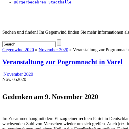
Bürgerbegehren Stadthalle
Startseite
Suchen und finden! Im Gegenwind finden Sie mehr Informationen als
Gegenwind 2020
»
November 2020
» Veranstaltung zur Pogromnacht
Veranstaltung zur Pogromnacht in Varel
November 2020
Nov.
05
2020
Gedenken am 9. November 2020
Im Zusammenhang mit dem Einzug einer rechten Partei in Deutschland
wachsenden Zahl von Menschen wieder um sich greifen. Auch jetzt in
zu vereinnahmen und einen Keil in die Gesellschaft zu treiben. Dabe