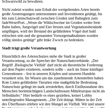
Schwarzwild zu bewahren.
Nicht zuletzt wurden zum Erhalt der wertgebenden Arten bereits
große Anstrengungen unternommen und Investitionen getätigt, bis
hin zum Lärmschutzwall zwischen Groden und Bahngleis zum
JadeWeserPort. „Wenn die Wildschweine im Groden weiter freie
Bahn haben, Jungvögel und Eier fressen und Vegetationsbestände
umpflügen, wird der Bestand der gefährdeten Vögel dort bald
erloschen sein und die genannten Vorsorgemaßnahmen wurden
völlig sinnlos getätigt“ gibt Imke Zwoch zu bedenken.
Stadt trägt große Verantwortung
Hinsichtlich des Artenschutzes stehe die Stadt in großer
Verantwortung, so die Sprecher der Naturschutzverbände. „Der
Begriff ‚Biologische Vielfalt‘ darf nicht als theoretische Forderung
auf dem Papier existieren, sondern sollte – auch im Sinne künftiger
Generationen – fest in unseren Köpfen und unserem Handeln
verankert sein. Im Wissen um das zunehmende Artensterben haben
Rote Listen gefährdeter Tierarten eine maßgebliche Bedeutung.
Naturschutz gelingt im stark zersiedelten, durch Einflussnahme des
Menschen beeinträchtigten Landschaftsraum Mitteleuropas nicht als
Selbstläufer.“ Hier bedürfe es eines gezielten, keiner Lobby
unterliegenden Managements. „Die Zeit drängt. Mitten in der Zeit
des Überflusses erleben wir den Mangel an Vielfalt. Wir und unsere