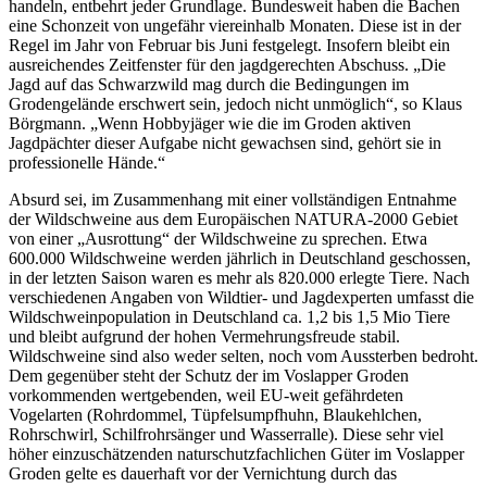
handeln, entbehrt jeder Grundlage. Bundesweit haben die Bachen
eine Schonzeit von ungefähr viereinhalb Monaten. Diese ist in der
Regel im Jahr von Februar bis Juni festgelegt. Insofern bleibt ein
ausreichendes Zeitfenster für den jagdgerechten Abschuss. „Die
Jagd auf das Schwarzwild mag durch die Bedingungen im
Grodengelände erschwert sein, jedoch nicht unmöglich“, so Klaus
Börgmann. „Wenn Hobbyjäger wie die im Groden aktiven
Jagdpächter dieser Aufgabe nicht gewachsen sind, gehört sie in
professionelle Hände.“
Absurd sei, im Zusammenhang mit einer vollständigen Entnahme
der Wildschweine aus dem Europäischen NATURA-2000 Gebiet
von einer „Ausrottung“ der Wildschweine zu sprechen. Etwa
600.000 Wildschweine werden jährlich in Deutschland geschossen,
in der letzten Saison waren es mehr als 820.000 erlegte Tiere. Nach
verschiedenen Angaben von Wildtier- und Jagdexperten umfasst die
Wildschweinpopulation in Deutschland ca. 1,2 bis 1,5 Mio Tiere
und bleibt aufgrund der hohen Vermehrungsfreude stabil.
Wildschweine sind also weder selten, noch vom Aussterben bedroht.
Dem gegenüber steht der Schutz der im Voslapper Groden
vorkommenden wertgebenden, weil EU-weit gefährdeten
Vogelarten (Rohrdommel, Tüpfelsumpfhuhn, Blaukehlchen,
Rohrschwirl, Schilfrohrsänger und Wasserralle). Diese sehr viel
höher einzuschätzenden naturschutzfachlichen Güter im Voslapper
Groden gelte es dauerhaft vor der Vernichtung durch das