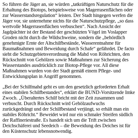
So führen die Jäger an, sie würden „tatkräftigen Naturschutz für die
Erhaltung des Biotops, beispielsweise von Magerrasenflächen oder
zur Wasserstandsregulation“ leisten. Der Stadt hingegen werfen die
Jäger vor, sie unternehme nichts für die Naturschutzpflege, „so dass
wertvolle Magerrasenflächen verbuschen“. Nach Ansicht der
Jagdpächter ist der Bestand der geschützten Vögel im Voslapper
Groden nicht durch die Wildschweine, sondern die „behördlich
genehmigte Ernte der Altschilfbestände, Wasserentnahme für
Baumaßnahmen und Beweidung durch Schafe“ gefährdet. De facto
sieht die Schutzgebietsverordnung die Mahd von Röhrichten, den
Rückschnitt von Gehölzen sowie Maßnahmen zur Sicherung des
Wasserstandes ausdrücklich zur Biotop-Pflege vor. All diese
Maßnahmen wurden von der Stadt gemäß einem Pflege- und
Entwicklungsplan in Angriff genommen.
„Bei der Schilfmahd geht es um den gesetzlich geforderten Erhalt
eines stabilen Schilfbestandes“, erklärt die BUND-Vorsitzende Imke
Zwoch. „Überaltertes Schilf bricht mit der Zeit zusammen und
verbuscht. Durch Rückschnitt wird Gehölzaufwuchs
zurückgedrängt und der Schilfbestand verjüngt, so erhält man ein
stabiles Röhricht.“ Beweidet wird nur ein schmaler Streifen südlich
der Raffineriestraße. Es handelt sich um die Trift zwischen
Deichschäferei und Seedeich – die Beweidung des Deiches ist für
den Küstenschutz lebensnotwendig.