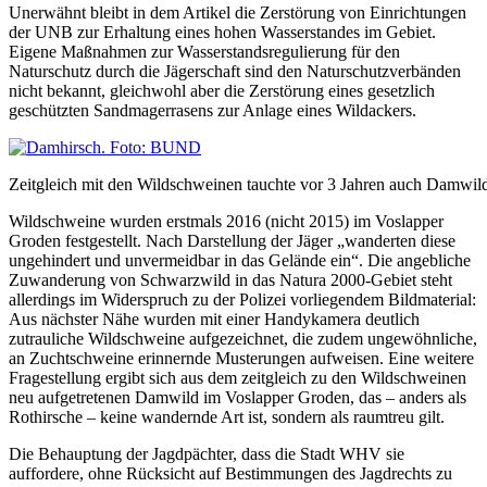
Unerwähnt bleibt in dem Artikel die Zerstörung von Einrichtungen
der UNB zur Erhaltung eines hohen Wasserstandes im Gebiet.
Eigene Maßnahmen zur Wasserstandsregulierung für den
Naturschutz durch die Jägerschaft sind den Naturschutzverbänden
nicht bekannt, gleichwohl aber die Zerstörung eines gesetzlich
geschützten Sandmagerrasens zur Anlage eines Wildackers.
Zeitgleich mit den Wildschweinen tauchte vor 3 Jahren auch Damwi
Wildschweine wurden erstmals 2016 (nicht 2015) im Voslapper
Groden festgestellt. Nach Darstellung der Jäger „wanderten diese
ungehindert und unvermeidbar in das Gelände ein“. Die angebliche
Zuwanderung von Schwarzwild in das Natura 2000-Gebiet steht
allerdings im Widerspruch zu der Polizei vorliegendem Bildmaterial:
Aus nächster Nähe wurden mit einer Handykamera deutlich
zutrauliche Wildschweine aufgezeichnet, die zudem ungewöhnliche,
an Zuchtschweine erinnernde Musterungen aufweisen. Eine weitere
Fragestellung ergibt sich aus dem zeitgleich zu den Wildschweinen
neu aufgetretenen Damwild im Voslapper Groden, das – anders als
Rothirsche – keine wandernde Art ist, sondern als raumtreu gilt.
Die Behauptung der Jagdpächter, dass die Stadt WHV sie
auffordere, ohne Rücksicht auf Bestimmungen des Jagdrechts zu