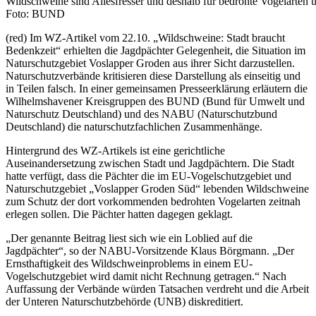
Wildschweine sind Allesfresser und deshalb für bedrohte Vogelarten 
Foto: BUND
(red) Im WZ-Artikel vom 22.10. „Wildschweine: Stadt braucht
Bedenkzeit“ erhielten die Jagdpächter Gelegenheit, die Situation im
Naturschutzgebiet Voslapper Groden aus ihrer Sicht darzustellen.
Naturschutzverbände kritisieren diese Darstellung als einseitig und
in Teilen falsch. In einer gemeinsamen Presseerklärung erläutern die
Wilhelmshavener Kreisgruppen des BUND (Bund für Umwelt und
Naturschutz Deutschland) und des NABU (Naturschutzbund
Deutschland) die naturschutzfachlichen Zusammenhänge.
Hintergrund des WZ-Artikels ist eine gerichtliche
Auseinandersetzung zwischen Stadt und Jagdpächtern. Die Stadt
hatte verfügt, dass die Pächter die im EU-Vogelschutzgebiet und
Naturschutzgebiet „Voslapper Groden Süd“ lebenden Wildschweine
zum Schutz der dort vorkommenden bedrohten Vogelarten zeitnah
erlegen sollen. Die Pächter hatten dagegen geklagt.
„Der genannte Beitrag liest sich wie ein Loblied auf die
Jagdpächter“, so der NABU-Vorsitzende Klaus Börgmann. „Der
Ernsthaftigkeit des Wildschweinproblems in einem EU-
Vogelschutzgebiet wird damit nicht Rechnung getragen.“ Nach
Auffassung der Verbände würden Tatsachen verdreht und die Arbeit
der Unteren Naturschutzbehörde (UNB) diskreditiert.