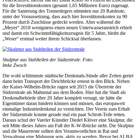
für die Investitionskosten (gesamt 1,65 Millionen Euro) zugesagt.
Für die Sanierung des Tonnenlegers stimmten nur 20 Ratsleute,
unter der Voraussetzung, dass auch hier Investitionskosten zu 90
Prozent durch Zuschüsse gedeckt werden. Aber während die
„Meyer“ 2018 wenigstens einen neuen Unterwasseranstrich erhielt
und damit
ein Schwimmfähigkeitszeugnis für 5 Jahre, bleibt die
„Weser“ erstmal weiter ihrem Schicksal überlassen.
Skulptur aus Stahlteilen der Südzentrale. Foto:
Imke Zwoch
Die wohl schlimmste städtische Denkmals-Sünde aller Zeiten geriet
dann beim Transport der Deichbrücke erneut in den Blick. Neben
der Kaiser-Wilhelm-Brücke ragen seit 2015 die Überreste der
Südzentrale als Mahnmal aus dem Boden. Hier hat die Stadt als
Denkmalbehörde über 20 Jahre komplett versagt, sie hätte die
Eigentümer daran hindern können und müssen, das europaweit
einmalige Industriedenkmal zu vernichten. Der Verein zum Erhalt
der Südzentrale konnte gerade mal ein paar Schrott-Teile retten.
Daraus schuf der Vareler Künstler Diedel Klöver eine Skulptur, die
seit Mitte dieses Jahres am Fuß der K-W-Brücke steht. Die Skulptur
und die Mauerreste sollten den Verantwortlichen in Rat und
Verwaltung eine Mahnung sein, aktiv zu werden. Bevor bei ALBA