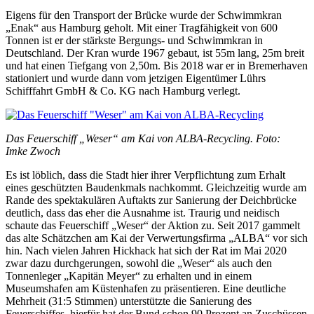
Eigens für den Transport der Brücke wurde der Schwimmkran
„Enak“ aus Hamburg geholt. Mit einer Tragfähigkeit von 600
Tonnen ist er der stärkste Bergungs- und Schwimmkran in
Deutschland. Der Kran wurde 1967 gebaut, ist 55m lang, 25m breit
und hat einen Tiefgang von 2,50m. Bis 2018 war er in Bremerhaven
stationiert und wurde dann vom jetzigen Eigentümer Lührs
Schifffahrt GmbH & Co. KG nach Hamburg verlegt.
Das Feuerschiff „Weser“ am Kai von ALBA-Recycling. Foto:
Imke Zwoch
Es ist löblich, dass die Stadt hier ihrer Verpflichtung zum Erhalt
eines geschützten Baudenkmals nachkommt. Gleichzeitig wurde am
Rande des spektakulären Auftakts zur Sanierung der Deichbrücke
deutlich, dass das eher die Ausnahme ist. Traurig und neidisch
schaute das Feuerschiff „Weser“ der Aktion zu. Seit 2017 gammelt
das alte Schätzchen am Kai der Verwertungsfirma „ALBA“ vor sich
hin. Nach vielen Jahren Hickhack hat sich der Rat im Mai 2020
zwar dazu durchgerungen, sowohl die „Weser“ als auch den
Tonnenleger „Kapitän Meyer“ zu erhalten und in einem
Museumshafen am Küstenhafen zu präsentieren. Eine deutliche
Mehrheit (31:5 Stimmen) unterstützte die Sanierung des
Feuerschiffes, hierfür hat der Bund schon 90 Prozent an Zuschüssen