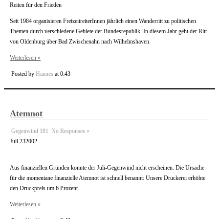
Reiten für den Frieden
Seit 1984 organisieren FreizeitreiterInnen jährlich einen Wanderritt zu politischen
Themen durch verschiedene Gebiete der Bundesrepublik. In diesem Jahr geht der Ritt
von Oldenburg über Bad Zwischenahn nach Wilhelmshaven.
Weiterlesen »
Posted by
Hannes
at 0:43
Atemnot
Gegenwind 181
No Responses »
Juli
23
2002
Aus finanziellen Gründen konnte der Juli-Gegenwind nicht erscheinen. Die Ursache
für die momentane finanzielle Atemnot ist schnell benannt: Unsere Druckerei erhöhte
den Druckpreis um 6 Prozent.
Weiterlesen »