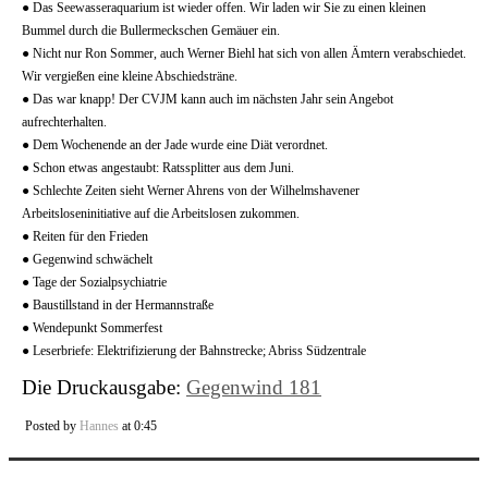
● Das Seewasseraquarium ist wieder offen. Wir laden wir Sie zu einen kleinen
Bummel durch die Bullermeckschen Gemäuer ein.
● Nicht nur Ron Sommer, auch Werner Biehl hat sich von allen Ämtern verabschiedet.
Wir vergießen eine kleine Abschiedsträne.
● Das war knapp! Der CVJM kann auch im nächsten Jahr sein Angebot
aufrechterhalten.
● Dem Wochenende an der Jade wurde eine Diät verordnet.
● Schon etwas angestaubt: Ratssplitter aus dem Juni.
● Schlechte Zeiten sieht Werner Ahrens von der Wilhelmshavener
Arbeitsloseninitiative auf die Arbeitslosen zukommen.
● Reiten für den Frieden
● Gegenwind schwächelt
● Tage der Sozialpsychiatrie
● Baustillstand in der Hermannstraße
● Wendepunkt Sommerfest
● Leserbriefe: Elektrifizierung der Bahnstrecke; Abriss Südzentrale
Die Druckausgabe:
Gegenwind 181
Posted by
Hannes
at 0:45