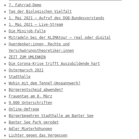
7. Fahrrad-Demo
Tag der Biologischen Vielfalt
1. Mai 2021 – Aufruf des DGB-Bundesvorstands
1. Mai 2021 – Live-Stream
Die Minijob-Falle
Mitradeln bei der KLIMAtour – real oder digital
Querdenker:innen, Rechte und
Verschwörungstheoretiker:innen
ZEIT ZUM UMLENKEN
Die Corona-Krise trifft Auszubildende hart
Ostermarsch 2021
Stadthalle
Wohin mit dem TenneT-Umspannwerk?
Bürgerentscheid abwenden?
Frauentag am 8. März
9.000 Unterschriften
Online-Umfrage
Bürgerbegehren Stadthalle am Banter See
Banter See Park gerodet
Adler Mieterhöhungen
Lichter gegen das Vergessen