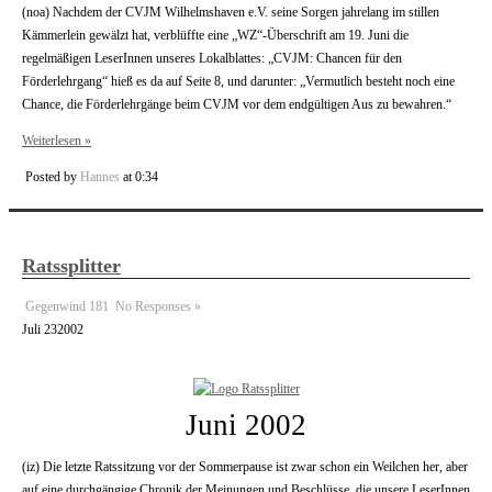
(noa) Nachdem der CVJM Wilhelmshaven e.V. seine Sorgen jahrelang im stillen
Kämmerlein gewälzt hat, verblüffte eine „WZ“-Überschrift am 19. Juni die
regelmäßigen LeserInnen unseres Lokalblattes: „CVJM: Chancen für den
Förderlehrgang“ hieß es da auf Seite 8, und darunter: „Vermutlich besteht noch eine
Chance, die Förderlehrgänge beim CVJM vor dem endgültigen Aus zu bewahren.“
Weiterlesen »
Posted by
Hannes
at 0:34
Ratssplitter
Gegenwind 181
No Responses »
Juli
23
2002
Juni 2002
(iz) Die letzte Ratssitzung vor der Sommerpause ist zwar schon ein Weilchen her, aber
auf eine durchgängige Chronik der Meinungen und Beschlüsse, die unsere LeserInnen