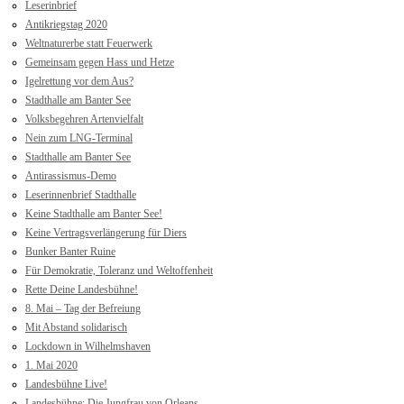
Leserinbrief
Antikriegstag 2020
Weltnaturerbe statt Feuerwerk
Gemeinsam gegen Hass und Hetze
Igelrettung vor dem Aus?
Stadthalle am Banter See
Volksbegehren Artenvielfalt
Nein zum LNG-Terminal
Stadthalle am Banter See
Antirassismus-Demo
Leserinnenbrief Stadthalle
Keine Stadthalle am Banter See!
Keine Vertragsverlängerung für Diers
Bunker Banter Ruine
Für Demokratie, Toleranz und Weltoffenheit
Rette Deine Landesbühne!
8. Mai – Tag der Befreiung
Mit Abstand solidarisch
Lockdown in Wilhelmshaven
1. Mai 2020
Landesbühne Live!
Landesbühne: Die Jungfrau von Orleans