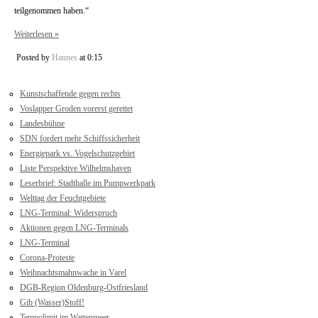
teilgenommen haben.“
Weiterlesen »
Posted by
Hannes
at 0:15
Kunstschaffende gegen rechts
Voslapper Groden vorerst gerettet
Landesbühne
SDN fordert mehr Schiffssicherheit
Energiepark vs. Vogelschutzgebiet
Liste Perspektive Wilhelmshaven
Leserbrief: Stadthalle im Pumpwerkpark
Welttag der Feuchtgebiete
LNG-Terminal: Widerspruch
Aktionen gegen LNG-Terminals
LNG-Terminal
Corona-Proteste
Weihnachtsmahnwache in Varel
DGB-Region Oldenburg-Ostfriesland
Gib (Wasser)Stoff!
Tempolimit im Wattenmeer