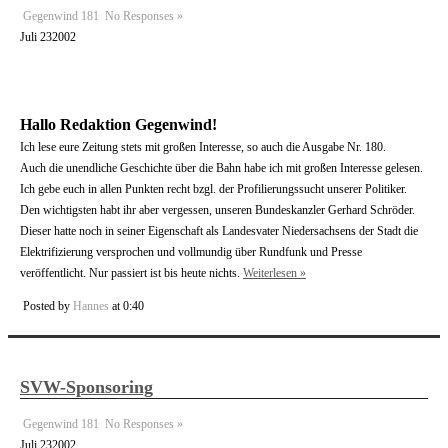
Gegenwind 181
No Responses »
Juli
23
2002
Hallo Redaktion Gegenwind!
Ich lese eure Zeitung stets mit großen Interesse, so auch die Ausgabe Nr. 180.
Auch die unendliche Geschichte über die Bahn habe ich mit großen Interesse gelesen.
Ich gebe euch in allen Punkten recht bzgl. der Profilierungssucht unserer Politiker.
Den wichtigsten habt ihr aber vergessen, unseren Bundeskanzler Gerhard Schröder.
Dieser hatte noch in seiner Eigenschaft als Landesvater Niedersachsens der Stadt die
Elektrifizierung versprochen und vollmundig über Rundfunk und Presse
veröffentlicht. Nur passiert ist bis heute nichts.
Weiterlesen »
Posted by
Hannes
at 0:40
SVW-Sponsoring
Gegenwind 181
No Responses »
Juli
23
2002