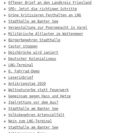
Offener Brief an den Landkreis Friesland
SPD: Jetzt die richtigen Schritte
Grüne kritisieren Festhalten an LNG
Stadthalle am Banter See
Veranstaltung zur Pogromnacht in Varel
Militärische Altlasten im Wattenmeer
Bürgerbegehren Stadthalle
Castor stoppen
Deichbrücke wird saniert
Deutscher Kolonialismus
LNG-Terminal
6. Fahrrad-Demo
Leserinbrief
Antikriegstag 2020
Weltnaturerbe statt Feuerwerk
Gemeinsam gegen Hass und Hetze
Igelrettung vor dem Aus?
Stadthalle am Banter See
Volksbegehren Artenvielfalt
Nein zum LNG-Terminal
Stadthalle am Banter See