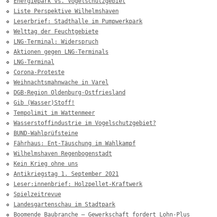
Energiepark vs. Vogelschutzgebiet
Liste Perspektive Wilhelmshaven
Leserbrief: Stadthalle im Pumpwerkpark
Welttag der Feuchtgebiete
LNG-Terminal: Widerspruch
Aktionen gegen LNG-Terminals
LNG-Terminal
Corona-Proteste
Weihnachtsmahnwache in Varel
DGB-Region Oldenburg-Ostfriesland
Gib (Wasser)Stoff!
Tempolimit im Wattenmeer
Wasserstoffindustrie im Vogelschutzgebiet?
BUND-Wahlprüfsteine
Fährhaus: Ent-Täuschung im Wahlkampf
Wilhelmshaven Regenbogenstadt
Kein Krieg ohne uns
Antikriegstag 1. September 2021
Leser:innenbrief: Holzpellet-Kraftwerk
Spielzeitrevue
Landesgartenschau im Stadtpark
Boomende Baubranche – Gewerkschaft fordert Lohn-Plus