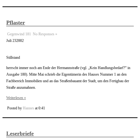
Pflaster
Gegenwind 181
No Responses »
Juli
23
2002
Stillstand
herrscht immer noch am Ende der Hermannstraße (vgl. „Kein Handlungsbedarf?“ in
Ausgabe 180). Mitte Mai schrieb die Eigentümerin des Hauses Nummer 1 an den
Fachbereich Immobilien und an das Straßenbauamt der Stadt, um den Fertigbau der
Straße anzumahnen.
Weiterlesen »
Posted by
Hannes
at 0:41
Leserbriefe