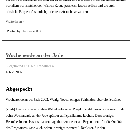
vor allem vor anstehenden Wahlen Revue passieren lassen sollten und die auch
nützliche Bürgerinfos enthält, möchten wir nicht verzichten.
Weiterlesen »
Posted by
Hannes
at 0:30
Wochenende an der Jade
Gegenwind 181
No Responses »
Juli
23
2002
Abgespeckt
Wochenende an der Jade 2002: Wenig Neues, einiges Fehlendes, aber viel Schönes
(iz/ub) Die hoch verschuldete Wilhelmshavener Projekt GmbH musste in diesem Jahr
beim Wochenende an der Jade spürbar auf Sparflamme kochen. Dass weniger
BesucherInnen als sonst kamen, lag aber wohl eher am Regen, denn für die Qualität
des Programms kann auch gelten „weniger ist mehr“. Begleiten Sie den