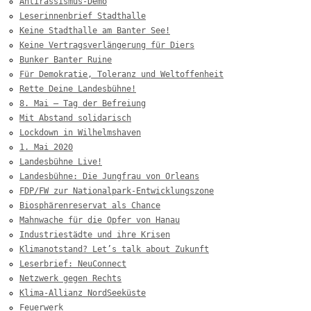
Antirassismus-Demo
Leserinnenbrief Stadthalle
Keine Stadthalle am Banter See!
Keine Vertragsverlängerung für Diers
Bunker Banter Ruine
Für Demokratie, Toleranz und Weltoffenheit
Rette Deine Landesbühne!
8. Mai – Tag der Befreiung
Mit Abstand solidarisch
Lockdown in Wilhelmshaven
1. Mai 2020
Landesbühne Live!
Landesbühne: Die Jungfrau von Orleans
FDP/FW zur Nationalpark-Entwicklungszone
Biosphärenreservat als Chance
Mahnwache für die Opfer von Hanau
Industriestädte und ihre Krisen
Klimanotstand? Let’s talk about Zukunft
Leserbrief: NeuConnect
Netzwerk gegen Rechts
Klima-Allianz NordSeeküste
Feuerwerk