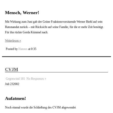
Mensch, Werner!
Mit Wirkung zum Juni gab der Grüne Fraktionsvorsitzende Werner Biehl auf sein
Ratsmandat zurück – mit Rücksicht auf seine Familie, für die er mehr Zeit benötigt.
Für ihn rückte Gerda Kümmel nach.
Weiterlesen »
Posted by
Hannes
at 0:35
CVJM
Gegenwind 181
No Responses »
Juli
23
2002
Aufatmen!
Noch einmal wurde die Schließung des CVJM abgewendet