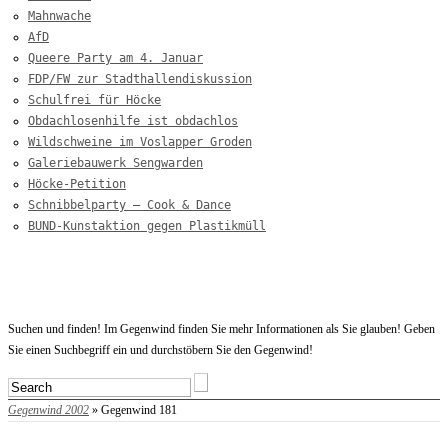
Mahnwache
AfD
Queere Party am 4. Januar
FDP/FW zur Stadthallendiskussion
Schulfrei für Höcke
Obdachlosenhilfe ist obdachlos
Wildschweine im Voslapper Groden
Galeriebauwerk Sengwarden
Höcke-Petition
Schnibbelparty – Cook & Dance
BUND-Kunstaktion gegen Plastikmüll
Startseite
Suchen und finden! Im Gegenwind finden Sie mehr Informationen als Sie glauben! Geben
Sie einen Suchbegriff ein und durchstöbern Sie den Gegenwind!
Gegenwind 2002
» Gegenwind 181