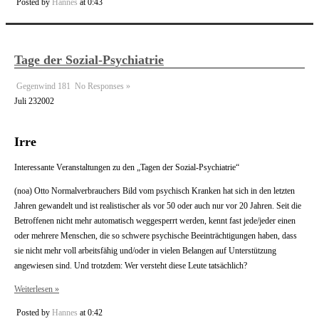
Posted by
Hannes
at 0:43
Tage der Sozial-Psychiatrie
Gegenwind 181
No Responses »
Juli
23
2002
Irre
Interessante Veranstaltungen zu den „Tagen der Sozial-Psychiatrie“
(noa) Otto Normalverbrauchers Bild vom psychisch Kranken hat sich in den letzten
Jahren gewandelt und ist realistischer als vor 50 oder auch nur vor 20 Jahren. Seit die
Betroffenen nicht mehr automatisch weggesperrt werden, kennt fast jede/jeder einen
oder mehrere Menschen, die so schwere psychische Beeinträchtigungen haben, dass
sie nicht mehr voll arbeitsfähig und/oder in vielen Belangen auf Unterstützung
angewiesen sind. Und trotzdem: Wer versteht diese Leute tatsächlich?
Weiterlesen »
Posted by
Hannes
at 0:42