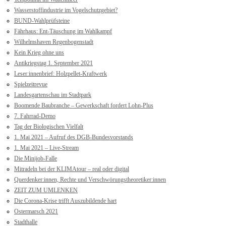
Wasserstoffindustrie im Vogelschutzgebiet?
BUND-Wahlprüfsteine
Fährhaus: Ent-Täuschung im Wahlkampf
Wilhelmshaven Regenbogenstadt
Kein Krieg ohne uns
Antikriegstag 1. September 2021
Leser:innenbrief: Holzpellet-Kraftwerk
Spielzeitrevue
Landesgartenschau im Stadtpark
Boomende Baubranche – Gewerkschaft fordert Lohn-Plus
7. Fahrrad-Demo
Tag der Biologischen Vielfalt
1. Mai 2021 – Aufruf des DGB-Bundesvorstands
1. Mai 2021 – Live-Stream
Die Minijob-Falle
Mitradeln bei der KLIMAtour – real oder digital
Querdenker:innen, Rechte und Verschwörungstheoretiker:innen
ZEIT ZUM UMLENKEN
Die Corona-Krise trifft Auszubildende hart
Ostermarsch 2021
Stadthalle