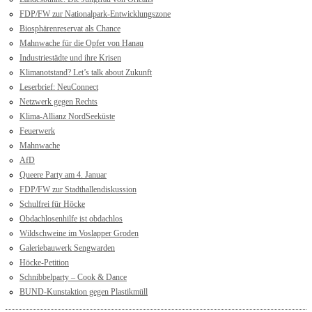
FDP/FW zur Nationalpark-Entwicklungszone
Biosphärenreservat als Chance
Mahnwache für die Opfer von Hanau
Industriestädte und ihre Krisen
Klimanotstand? Let’s talk about Zukunft
Leserbrief: NeuConnect
Netzwerk gegen Rechts
Klima-Allianz NordSeeküste
Feuerwerk
Mahnwache
AfD
Queere Party am 4. Januar
FDP/FW zur Stadthallendiskussion
Schulfrei für Höcke
Obdachlosenhilfe ist obdachlos
Wildschweine im Voslapper Groden
Galeriebauwerk Sengwarden
Höcke-Petition
Schnibbelparty – Cook & Dance
BUND-Kunstaktion gegen Plastikmüll