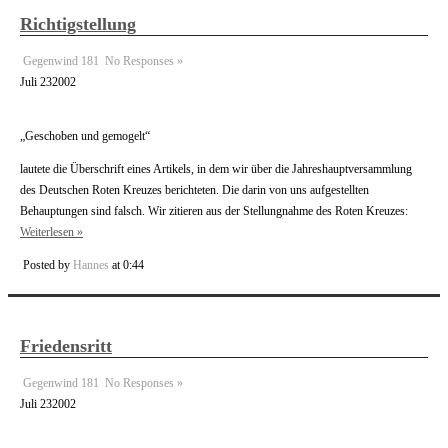
Richtigstellung
Gegenwind 181
No Responses »
Juli
23
2002
„Geschoben und gemogelt“
lautete die Überschrift eines Artikels, in dem wir über die Jahreshauptversammlung
des Deutschen Roten Kreuzes berichteten. Die darin von uns aufgestellten
Behauptungen sind falsch. Wir zitieren aus der Stellungnahme des Roten Kreuzes:
Weiterlesen »
Posted by
Hannes
at 0:44
Friedensritt
Gegenwind 181
No Responses »
Juli
23
2002