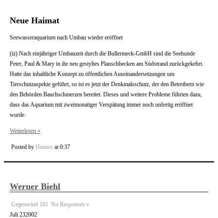
Neue Haimat
Seewasseraquarium nach Umbau wieder eröffnet
(iz) Nach einjähriger Umbauzeit durch die Bullermeck-GmbH sind die Seehunde
Peter, Paul & Mary in ihr neu gestyltes Planschbecken am Südstrand zurückgekehrt.
Hatte das inhaltliche Konzept zu öffentlichen Auseinandersetzungen um
Tierschutzaspekte geführt, so ist es jetzt der Denkmalsschutz, der den Betreibern wie
den Behörden Bauchschmerzen bereitet. Dieses und weitere Probleme führten dazu,
dass das Aquarium mit zweimonatiger Verspätung immer noch unfertig eröffnet
wurde.
Weiterlesen »
Posted by
Hannes
at 0:37
Werner Biehl
Gegenwind 181
No Responses »
Juli
23
2002