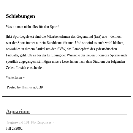
Schiebungen
Was tut man nicht alles für den Sport!
(hk) Sportbegeistert sind die MitarbeiterInnen des Gegenwind (fast) alle – dennoch
war der Sport immer nur ein Randthema für uns. Und so wird es auch wohl bleiben,
obwohl es in diesem Artikel um den SVW, das Paradepferd des jadestädtischen
Fußballs, geht. Ob es bei der Erfüllung der Wünsche des neuen Sponsors Sprehe auch
sportlich zugegangen ist, mögen unsere LeserInnen nach dem Studium der folgenden
Zeilen für sich entscheiden.
Weiterlesen »
Posted by
Hannes
at 0:39
Aquarium
Gegenwind 181
No Responses »
Juli
23
2002