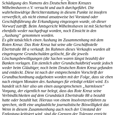
Schädigung des Namens des Deutschen Roten Kreuzes
Wilhelmshaven e.V. versucht und auch durchgeführt. Die
wahrheitswidrige Berichterstattung in diesem Punkte ist insofern
verwerflich, als nicht einmal ansatzweise bei Vorstand oder
Geschäftsführung die Erkundigung eingezogen wurde, ob dieser
Vorwurf zutrifft. Beim Amtsgericht Wilhelmshaven ist mit Sicherheit
ebenfalls weder nachgefragt worden, noch Einsicht in den
„Aushang“ genommen worden.
Es gibt tatsächlich einen Aushang im Zusammenhang mit dem
Roten Kreuz: Das Rote Kreuz hat seine alte Geschäftsstelle
Ebertstraße 88 a verkauft. Im Rahmen dieses Verkaufes wurden alt
eingetragene Grundschulden gelöscht, für die jeweils
Löschungsbewilligungen (die Sachen waren längst bezahlt) der
Banken vorlagen. Ein ziemlich alter Grundschuldbrief wurde jedoch
weder beim Gläubiger, noch beim Deutschen Roten Kreuz gefunden
und entdeckt. Diese ist nach der entsprechenden Vorschrift der
Grundbuchordnung aufgeboten worden mit der Folge, dass sie eben
nach einigen Monaten des Aushanges für erledigt erklärt wird. Es
handelt sich hier also um einen ausgesprochenen „harmlosen“
Vorgang, der eigentlich nur belegt, dass das Rote Kreuz seine
Verbindlichkeiten auf dem Grundstück Ebertstraße 88 a bezahlt
hatte oder bezahlt hat. Hieraus von einem lnsolvenzverfahren zu
sprechen, stellt eine unglaubliche journalistische Böswilligkeit dar.
Wenn in diesem Zusammenhang auch noch der Umstand der
Entlastung kritisiert wird, sind die Grenzen der Toleranz erreicht.