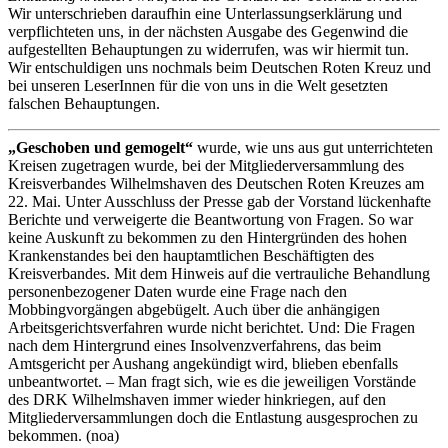
Wir unterschrieben daraufhin eine Unterlassungserklärung und
verpflichteten uns, in der nächsten Ausgabe des Gegenwind die
aufgestellten Behauptungen zu widerrufen, was wir hiermit tun.
Wir entschuldigen uns nochmals beim Deutschen Roten Kreuz und
bei unseren LeserInnen für die von uns in die Welt gesetzten
falschen Behauptungen.
„Geschoben und gemogelt“
wurde, wie uns aus gut unterrichteten
Kreisen zugetragen wurde, bei der Mitgliederversammlung des
Kreisverbandes Wilhelmshaven des Deutschen Roten Kreuzes am
22. Mai. Unter Ausschluss der Presse gab der Vorstand lückenhafte
Berichte und verweigerte die Beantwortung von Fragen. So war
keine Auskunft zu bekommen zu den Hintergründen des hohen
Krankenstandes bei den hauptamtlichen Beschäftigten des
Kreisverbandes. Mit dem Hinweis auf die vertrauliche Behandlung
personenbezogener Daten wurde eine Frage nach den
Mobbingvorgängen abgebügelt. Auch über die anhängigen
Arbeitsgerichtsverfahren wurde nicht berichtet. Und: Die Fragen
nach dem Hintergrund eines Insolvenzverfahrens, das beim
Amtsgericht per Aushang angekündigt wird, blieben ebenfalls
unbeantwortet. – Man fragt sich, wie es die jeweiligen Vorstände
des DRK Wilhelmshaven immer wieder hinkriegen, auf den
Mitgliederversammlungen doch die Entlastung ausgesprochen zu
bekommen. (noa)