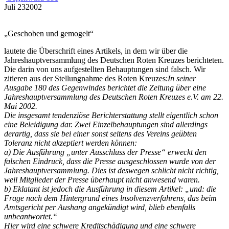
Juli
23
2002
„Geschoben und gemogelt“
lautete die Überschrift eines Artikels, in dem wir über die
Jahreshauptversammlung des Deutschen Roten Kreuzes berichteten.
Die darin von uns aufgestellten Behauptungen sind falsch. Wir
zitieren aus der Stellungnahme des Roten Kreuzes:
In seiner
Ausgabe 180 des Gegenwindes berichtet die Zeitung über eine
Jahreshauptversammlung des Deutschen Roten Kreuzes e.V. am 22.
Mai 2002.
Die insgesamt tendenziöse Berichterstattung stellt eigentlich schon
eine Beleidigung dar. Zwei Einzelbehauptungen sind allerdings
derartig, dass sie bei einer sonst seitens des Vereins geübten
Toleranz nicht akzeptiert werden können:
a) Die Ausführung „unter Ausschluss der Presse“ erweckt den
falschen Eindruck, dass die Presse ausgeschlossen wurde von der
Jahreshauptversammlung. Dies ist deswegen schlicht nicht richtig,
weil Mitglieder der Presse überhaupt nicht anwesend waren.
b) Eklatant ist jedoch die Ausführung in diesem Artikel: „und: die
Frage nach dem Hintergrund eines lnsolvenzverfahrens, das beim
Amtsgericht per Aushang angekündigt wird, blieb ebenfalls
unbeantwortet.“
Hier wird eine schwere Kreditschädigung und eine schwere