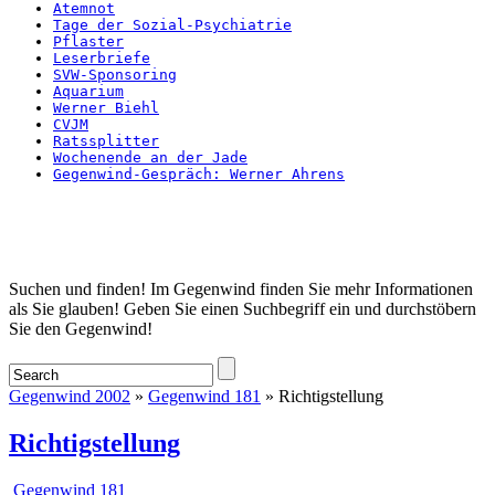
Atemnot
Tage der Sozial-Psychiatrie
Pflaster
Leserbriefe
SVW-Sponsoring
Aquarium
Werner Biehl
CVJM
Ratssplitter
Wochenende an der Jade
Gegenwind-Gespräch: Werner Ahrens
Startseite
Suchen und finden! Im Gegenwind finden Sie mehr Informationen
als Sie glauben! Geben Sie einen Suchbegriff ein und durchstöbern
Sie den Gegenwind!
Gegenwind 2002
»
Gegenwind 181
» Richtigstellung
Richtigstellung
Gegenwind 181