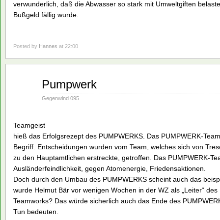
verwunderlich, daß die Abwasser so stark mit Umweltgiften belaste
Bußgeld fällig wurde.
Posted by
Hannes
at 22:00
Aug.
Pumpwerk
16
1990
Gegenwind 095
Teamgeist
hieß das Erfolgsrezept des PUMPWERKS. Das PUMPWERK-Team – 
Begriff. Entscheidungen wurden vom Team, welches sich von Tres
zu den Hauptamtlichen erstreckte, getroffen. Das PUMPWERK-Tea
Ausländerfeindlichkeit, gegen Atomenergie, Friedensaktionen.
Doch durch den Umbau des PUMPWERKS scheint auch das beispiel
wurde Helmut Bär vor wenigen Wochen in der WZ als „Leiter“ de
Teamworks? Das würde sicherlich auch das Ende des PUMPWERKS
Tun bedeuten.