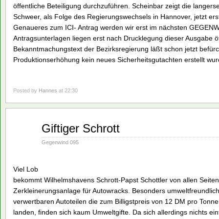
öffentliche Beteiligung durchzuführen. Scheinbar zeigt die lange
Schweer, als Folge des Regierungswechsels in Hannover, jetzt ers
Genaueres zum ICI- Antrag werden wir erst im nächsten GEGENW
Antragsunterlagen liegen erst nach Drucklegung dieser Ausgabe öf
Bekanntmachungstext der Bezirksregierung läßt schon jetzt befürc
Produktionserhöhung kein neues Sicherheitsgutachten erstellt wur
Posted by
Hannes
at 22:30
Aug.
Giftiger Schrott
16
1990
Gegenwind 095
Viel Lob
bekommt Wilhelmshavens Schrott-Papst Schottler von allen Seiten
Zerkleinerungsanlage für Autowracks. Besonders umweltfreundlich so
verwertbaren Autoteilen die zum Billigstpreis von 12 DM pro Tonn
landen, finden sich kaum Umweltgifte. Da sich allerdings nichts einfa