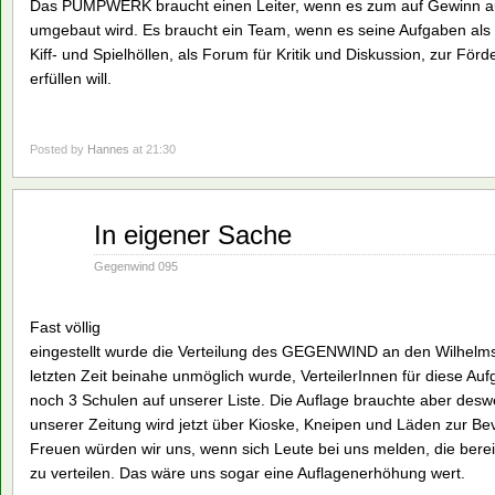
Das PUMPWERK braucht einen Leiter, wenn es zum auf Gewinn 
umgebaut wird. Es braucht ein Team, wenn es seine Aufgaben als 
Kiff- und Spielhöllen, als Forum für Kritik und Diskussion, zur Fö
erfüllen will.
Posted by
Hannes
at 21:30
Aug.
In eigener Sache
16
1990
Gegenwind 095
Fast völlig
eingestellt wurde die Verteilung des GEGENWIND an den Wilhelm
letzten Zeit beinahe unmöglich wurde, VerteilerInnen für diese A
noch 3 Schulen auf unserer Liste. Die Auflage brauchte aber desw
unserer Zeitung wird jetzt über Kioske, Kneipen und Läden zur Be
Freuen würden wir uns, wenn sich Leute bei uns melden, die be
zu verteilen. Das wäre uns sogar eine Auflagenerhöhung wert.