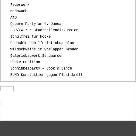
Feuerwerk
Mahnwache
AfD
Queere Party am 4. Januar
FDP/FW zur Stadthallendiskussion
Schulfrei für Höcke
Obdachlosenhilfe ist obdachlos
Wildschweine im Voslapper Groden
Galeriebauwerk Sengwarden
Höcke-Petition
Schnibbelparty – Cook & Dance
BUND-Kunstaktion gegen Plastikmüll
Startseite