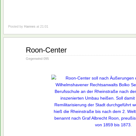
Posted by
Hannes
at 21:01
Aug.
Roon-Center
16
1990
Gegenwind 095