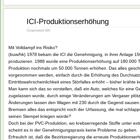
Aug.
ICI-Produktionserhöhung
16
1990
Gegenwind 095
Mit Volldampf ins Risiko?
(buw/hk) 1978 bekam die ICI die Genehmigung, in ihrer Anlage 1
produzieren. 1988 wurde eine Produktionserhöhung auf 180.000 Ton
Produktion nochmals um 50.000 Tonnen erhöhen. Das alles gesch
vorgenommen werden, einfach durch die Erhöhung des Durchsatze
Eintrittswahrscheinlichkeit eines Störfalles erhöht – bisher kräh
Man kann sich das so vorstellen, daß ein Auto, welches für eine G
zugelassen wurde, durch einige Veränderungen am Vergaser plötzli
Änderungen lassen den Wagen mit 230 durch die Gegend sausen. D
Bremsen alles das entspricht noch der Urfassung, die mal schla
seinen Stempel kriegen würde?
Doch bei der PVC-Produktion, wo krebserregende Stoffe unter ex
scheint es in der Genehmigungspraxis keine Probleme zu geben.
Erfreulich ist, daß die Bezirksregierung die erneute Produktionse