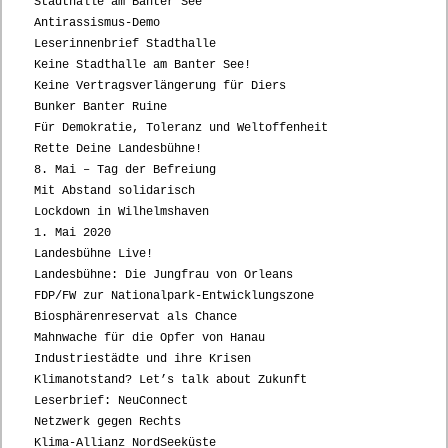
Stadthalle am Banter See
Antirassismus-Demo
Leserinnenbrief Stadthalle
Keine Stadthalle am Banter See!
Keine Vertragsverlängerung für Diers
Bunker Banter Ruine
Für Demokratie, Toleranz und Weltoffenheit
Rette Deine Landesbühne!
8. Mai – Tag der Befreiung
Mit Abstand solidarisch
Lockdown in Wilhelmshaven
1. Mai 2020
Landesbühne Live!
Landesbühne: Die Jungfrau von Orleans
FDP/FW zur Nationalpark-Entwicklungszone
Biosphärenreservat als Chance
Mahnwache für die Opfer von Hanau
Industriestädte und ihre Krisen
Klimanotstand? Let’s talk about Zukunft
Leserbrief: NeuConnect
Netzwerk gegen Rechts
Klima-Allianz NordSeeküste