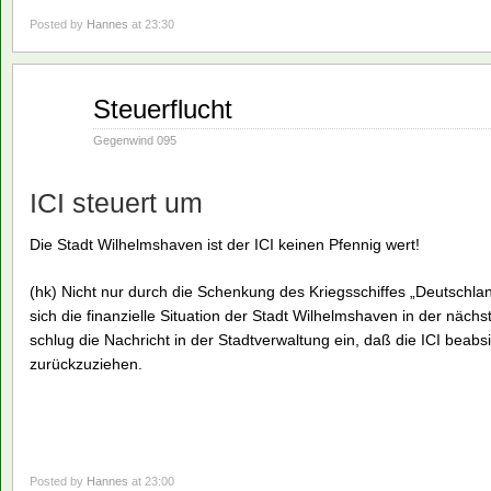
Posted by
Hannes
at 23:30
Aug.
Steuerflucht
16
1990
Gegenwind 095
ICI steuert um
Die Stadt Wilhelmshaven ist der ICI keinen Pfennig wert!
(hk) Nicht nur durch die Schenkung des Kriegsschiffes „Deutschla
sich die finanzielle Situation der Stadt Wilhelmshaven in der näch
schlug die Nachricht in der Stadtverwaltung ein, daß die ICI beabs
zurückzuziehen.
Posted by
Hannes
at 23:00