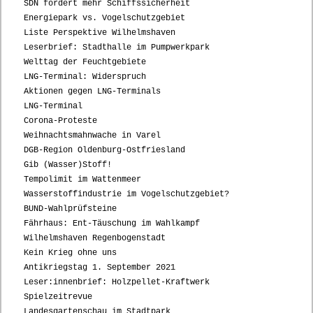
SDN fordert mehr Schiffssicherheit
Energiepark vs. Vogelschutzgebiet
Liste Perspektive Wilhelmshaven
Leserbrief: Stadthalle im Pumpwerkpark
Welttag der Feuchtgebiete
LNG-Terminal: Widerspruch
Aktionen gegen LNG-Terminals
LNG-Terminal
Corona-Proteste
Weihnachtsmahnwache in Varel
DGB-Region Oldenburg-Ostfriesland
Gib (Wasser)Stoff!
Tempolimit im Wattenmeer
Wasserstoffindustrie im Vogelschutzgebiet?
BUND-Wahlprüfsteine
Fährhaus: Ent-Täuschung im Wahlkampf
Wilhelmshaven Regenbogenstadt
Kein Krieg ohne uns
Antikriegstag 1. September 2021
Leser:innenbrief: Holzpellet-Kraftwerk
Spielzeitrevue
Landesgartenschau im Stadtpark