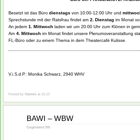
Besetzt ist das Büro
dienstags
von 10:00-12:00 Uhr und
mittwoc
Sprechstunde mit der Ratsfrau findet am
2. Dienstag
im Monat von
An jedem
1. Mittwoch
laden wir um 20:00 Uhr zum Klönen in gemü
Am
4. Mittwoch
im Monat findet unsere Plenumsveranstaltung sta
FL-Büro oder zu einem Thema in dem Theatercafé Kulisse.
V.i.S.d.P.: Monika Schwarz, 2940 WHV
Posted by
Hannes
at 16:10
Aug.
BAWI – WBW
16
1990
Gegenwind 095