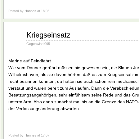
Posted by
Hannes
at 18:03
Aug.
Kriegseinsatz
16
1990
Gegenwind 095
Marine auf Feindfahrt
Wie vom Donner gerührt müssen sie gewesen sein, die Blauen J
Wilhelmshaven, als sie davon hörten, daß es zum Kriegseinsatz im 
recht besinnen konnten, da hatten sie auch schon rein mechanis
verstaut und waren bereit zum Auslaufen. Dann die Verabschiedun
Besatzungsangehörigen, sehr einfühlsam seine Rede und das Grun
unterm Arm: Also dann zunächst mal bis an die Grenze des NATO-
der Verfassungsänderung abwarten.
Posted by
Hannes
at 17:07