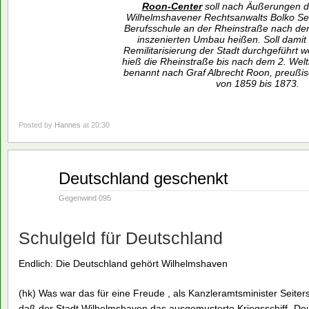
Roon-Center
soll nach Äußerungen d
Wilhelmshavener Rechtsanwalts Bolko Sei
Berufsschule an der Rheinstraße nach dem
inszenierten Umbau heißen. Soll damit
Remilitarisierung der Stadt durchgeführt 
hieß die Rheinstraße bis nach dem 2. Welt
benannt nach Graf Albrecht Roon, preußis
von 1859 bis 1873.
Posted by
Hannes
at 20:30
Aug.
Deutschland geschenkt
16
1990
Gegenwind 095
Schulgeld für Deutschland
Endlich: Die Deutschland gehört Wilhelmshaven
(hk) Was war das für eine Freude , als Kanzleramtsminister Seiter
daß der Stadt Wilhelmshaven das ausgemusterte Kriegsschiff „Deu