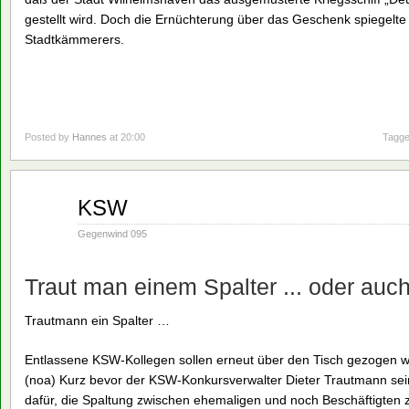
gestellt wird. Doch die Ernüchterung über das Geschenk spiegelte
Stadtkämmerers.
Posted by
Hannes
at 20:00
Tagge
Aug.
KSW
16
1990
Gegenwind 095
Traut man einem Spalter ... oder auc
Trautmann ein Spalter …
Entlassene KSW-Kollegen sollen erneut über den Tisch gezogen 
(noa) Kurz bevor der KSW-Konkursverwalter Dieter Trautmann sein
dafür, die Spaltung zwischen ehemaligen und noch Beschäftigten zu