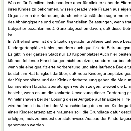
Was es für Familien, insbesondere aber für alleinerziehende Eltern
ihres Kindes zu bekommen, wissen gerade viele Frauen aus eigene
Organisieren der Betreuung durch unter Umständen sogar mehre
des Abhängigseins und großen finanziellen Belastungen, wenn fr
Babysitter bezahlen muß. Ganz abgesehen davon, daß diese Betreuu
ist.
In Wilhelmshaven ist die Situation gerade für Alleinerziehende bes
Kindergartenplätze fehlen, sondern auch qualifizierte Betreuungsm
Es gibt in der ganzen Stadt nur 10 Krippenplätze! Auch hier best
können fehlende Einrichtungen nicht ersetzen, sondern nur best
wenn sie eine qualifizierte Vorbereitung und eine laufende Begleitu
besteht im Rat Einigkeit darüber, daß neue Kindergartenplätze g
der Krippenplätze und der Kleinkinderbetreuung gehen die Meinu
kommenden Haushaltsberatungen werden zeigen, wieweit die Einig
besteht, wenn es um die konkrete Umsetzung dieser Forderung geht
Wilhelmshaven bei der Lösung dieser Aufgabe auf finanzielle Hilf
wird hoffentlich bald mit der Verabschiedung des neuen Kinderga
einen Kindergartenplatz einräumen soll, die Grundlage dafür gescha
erfolgen, muß zumindest der stufenweise Ausbau der Kindertagesst
genommen werden.