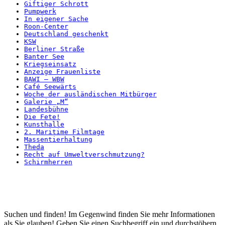
Giftiger Schrott
Pumpwerk
In eigener Sache
Roon-Center
Deutschland geschenkt
KSW
Berliner Straße
Banter See
Kriegseinsatz
Anzeige Frauenliste
BAWI – WBW
Café Seewärts
Woche der ausländischen Mitbürger
Galerie „M“
Landesbühne
Die Fete!
Kunsthalle
2. Maritime Filmtage
Massentierhaltung
Theda
Recht auf Umweltverschmutzung?
Schirmherren
Startseite
Suchen und finden! Im Gegenwind finden Sie mehr Informationen
als Sie glauben! Geben Sie einen Suchbegriff ein und durchstöbern