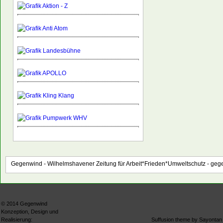
Gegenwind - Wilhelmshavener Zeitung für Arbeit*Frieden*Umweltschutz -
gege
© 2014
Gegenwind
Konzeption, Design und
Realisierung:
Suffusion theme by Sayontan