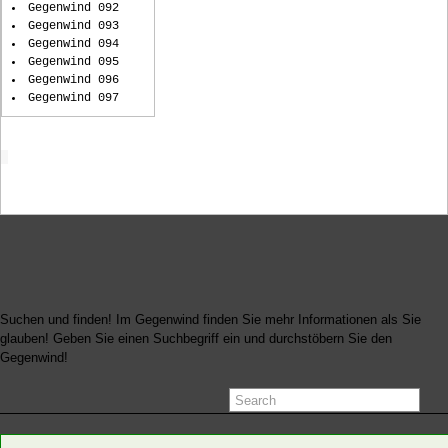
Gegenwind 092
Gegenwind 093
Gegenwind 094
Gegenwind 095
Gegenwind 096
Gegenwind 097
Startseite
Suchen und finden! Im Gegenwind finden Sie mehr Informationen als Sie
glauben! Geben Sie einen Suchbegriff ein und durchstöbern Sie den
Gegenwind!