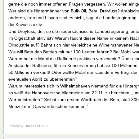
gerne die noch immer offenen Fragen vergessen. Wir wollen einig
Wer sind die Hintermänner von Bulk-Oil, Beta, Dreyfuss? Arabische
anderen; Iran und Libyen sind es nicht, sagt die Landesregierung.
die Kuwaitis aktiv –
Und Dreyfuss, der, so die niedersächsische Landesregierung, pote
im Ölgeschäft aktiv ist? Warum taucht dieser Name in keinem Na
Ölindustrie auf? Bahnt sich hier vielleicht eine Wilhelmshavener N
Wie will Beta den Betrieb mit nur 100 Leuten fahren? Bei Mobil wa
Warum hat die Mobil die Raffinerie praktisch verschenkt? Über eine
Ausbau der Raffinerie; für die Konservierung hat sie 100 Millione
50 Millionen verkauft! Oder wollte Mobil nur raus dem Vertrag, der s
eventuellen Abriß zu übernehmen?
Warum interessiert sich in Wilhelmshaven niemand für die Hinter
so weiß die Hannoversche Allgemeine am 22.11. zu berichten, „ung
Wermutstropfen.“ Selbst zum ersten Wortbruch der Beta, statt 300 
Menzel nur „Das werde schon kommen.“
Posted by
Hannes
at 22:30