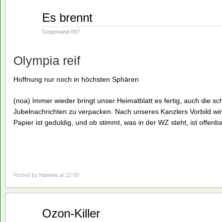
Nov.
Es brennt
19
1990
Gegenwind 097
Olympia reif
Hoffnung nur noch in höchsten Sphären
(noa) Immer wieder bringt unser Heimatblatt es fertig, auch die 
Jubelnachrichten zu verpacken. Nach unseres Kanzlers Vorbild wir
Papier ist geduldig, und ob stimmt, was in der WZ steht, ist offenba
Posted by
Hannes
at 22:00
Nov.
Ozon-Killer
19