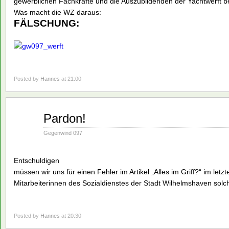
gewerblichen Fachkräfte und die Auszubildenden der Yachtwerft bei
Was macht die WZ daraus:
FÄLSCHUNG:
Posted by
Hannes
at 21:00
Nov.
Pardon!
19
1990
Gegenwind 097
Entschuldigen
müssen wir uns für einen Fehler im Artikel „Alles im Griff?“ im 
Mitarbeiterinnen des Sozialdienstes der Stadt Wilhelmshaven solc
Posted by
Hannes
at 20:30