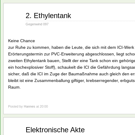
Nov.
2. Ethylentank
19
1990
Gegenwind 097
Keine Chance
zur Ruhe zu kommen, haben die Leute, die sich mit dem ICI-Werk
Erörterungstermin zur PVC-Erweiterung abgeschlossen, liegt schon 
zweiten Ethylentank bauen, Stellt der eine Tank schon ein gehörig
ein hochexplosiver Stoff), schaukelt die ICI die Gefährdung langsa
sicher, daß die ICI im Zuge der Baumaßnahme auch gleich den er
bleibt ist eine Zusammenballung giftiger, krebserregender, erbgu
Raum.
Posted by
Hannes
at 20:00
Nov.
Elektronische Akte
19