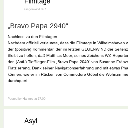
Filmtage
19
1990
Gegenwind 097
„Bravo Papa 2940“
Nachlese zu den Filmtagen
Nachdem offiziell verlautete, dass die Filmtage in Wilhelmshaven w
der (positive) Kommentar, der im letzten GEGENWIND der Seitenz
Bleibt zu hoffen, daß Matthias Meer, seines Zeichens WZ-Reporter 
den (Anti-) Tiefflieger-Film „Bravo Papa 2040“ von Susanne Fränz
Platz errang. Dank seiner Navigationserfahrung und mit etwas Phan
können, wie er im Rücken von Commodore Göbel die Wohnzimmer
durchquert.
Posted by
Hannes
at 17:00
Nov.
Asyl
19
1990