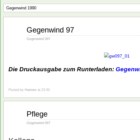
Gegenwind 1990
Nov.
Gegenwind 97
19
1990
Gegenwind 097
Die Druckausgabe zum Runterladen:
Gegenwi
Posted by
Hannes
at 23:30
Nov.
Pflege
19
1990
Gegenwind 097