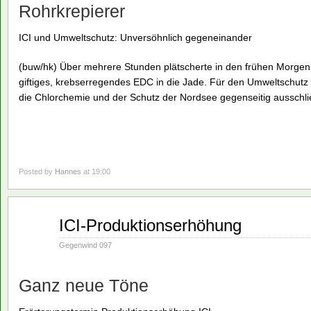
Rohrkrepierer
ICI und Umweltschutz: Unversöhnlich gegeneinander
(buw/hk) Über mehrere Stunden plätscherte in den frühen Morg
giftiges, krebserregendes EDC in die Jade. Für den Umweltschutz 
die Chlorchemie und der Schutz der Nordsee gegenseitig ausschl
Posted by
Hannes
at 19:00
Nov.
ICI-Produktionserhöhung
19
1990
Gegenwind 097
Ganz neue Töne