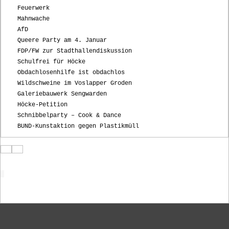
Feuerwerk
Mahnwache
AfD
Queere Party am 4. Januar
FDP/FW zur Stadthallendiskussion
Schulfrei für Höcke
Obdachlosenhilfe ist obdachlos
Wildschweine im Voslapper Groden
Galeriebauwerk Sengwarden
Höcke-Petition
Schnibbelparty – Cook & Dance
BUND-Kunstaktion gegen Plastikmüll
Startseite