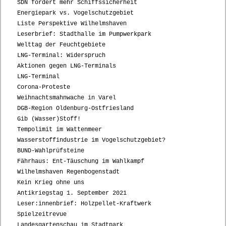
SDN fordert mehr Schiffssicherheit
Energiepark vs. Vogelschutzgebiet
Liste Perspektive Wilhelmshaven
Leserbrief: Stadthalle im Pumpwerkpark
Welttag der Feuchtgebiete
LNG-Terminal: Widerspruch
Aktionen gegen LNG-Terminals
LNG-Terminal
Corona-Proteste
Weihnachtsmahnwache in Varel
DGB-Region Oldenburg-Ostfriesland
Gib (Wasser)Stoff!
Tempolimit im Wattenmeer
Wasserstoffindustrie im Vogelschutzgebiet?
BUND-Wahlprüfsteine
Fährhaus: Ent-Täuschung im Wahlkampf
Wilhelmshaven Regenbogenstadt
Kein Krieg ohne uns
Antikriegstag 1. September 2021
Leser:innenbrief: Holzpellet-Kraftwerk
Spielzeitrevue
Landesgartenschau im Stadtpark