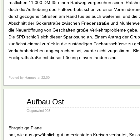
restlichen 11.000 DM für einen Radweg vorgesehen seien. Ratsherr
doch die Aufhebung des Halteverbots schon zu einer Verminderung
durchgezogener Streifen am Rand tue es auch weiterhin, und die 
Abschnitt der Gökerstraße zwischen Friedenstraße und Mühlenw
die Neueröffnung von Geschäften große Verkehrsprobleme gebe.
Die SPD schloß sich dieser Sparlösung an. Einem Antrag der Gru
zunächst einmal zurück in die zuständigen Fachausschüsse zu geb
Verkehrsbetrieben abgesprochen sei, wurde nicht zugestimmt. Blei
Freiligrathstraße mit dieser Lösung einverstanden sind.
Posted by
Hannes
at 22:00
Mai
Aufbau Ost
21
1990
Gegenwind 093
Ehrgeizige Pläne
hat, wie aus gewöhnlich gut unterrichteten Kreisen verlautet, Soz