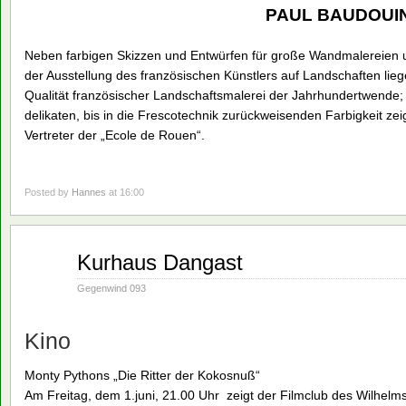
PAUL BAUDOUI
Neben farbigen Skizzen und Entwürfen für große Wandmalereien un
der Ausstellung des französischen Künstlers auf Landschaften lieg
Qualität französischer Landschaftsmalerei der Jahrhundertwende; 
delikaten, bis in die Frescotechnik zurückweisenden Farbigkeit ze
Vertreter der „Ecole de Rouen“.
Posted by
Hannes
at 16:00
Mai
Kurhaus Dangast
21
1990
Gegenwind 093
Kino
Monty Pythons „Die Ritter der Kokosnuß“
Am Freitag, dem 1.juni, 21.00 Uhr zeigt der Filmclub des Wilhel