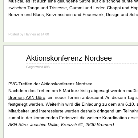
Musical, es ist auch eine gelungene Satire auf die schöne bunte 
zwischen Tango und Tristesse, Gummi und Leder, Chappi und Happy
Bonzen und Blues, Kerzenschein und Feuerwerk, Design und Sche
Posted by
Hannes
at 14:00
Mai
Aktionskonferenz Nordsee
21
1990
Gegenwind 093
PVC-Treffen der Aktionskonferenz Nordsee
Nachdem das Treffen am 5.Mai kurzfristig abgesagt werden mußte,
Bremen, AKN-Büro,
ein neuer Termin anberaumt. An diesem Tag s
festgelegt werden. Weiterhin wird die Einladung zu dem am 6.10
Mitarbeiter und Interessierte werden deshalb dringend um Teilnah
zumal in der kommenden Ferienzeit die weitere Koordination ersch
AKN-Büro, Joachim Dullin, Kreuzstr.61, 2800 Bremen1