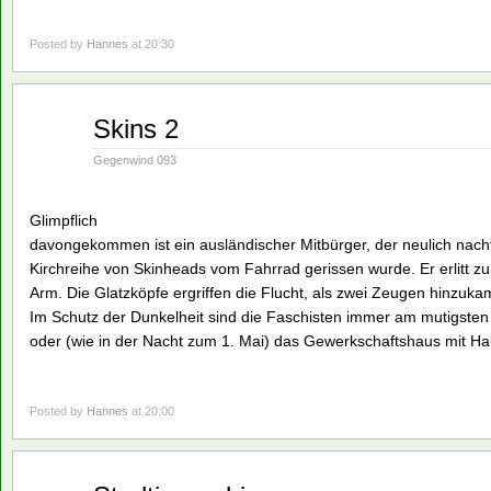
Posted by
Hannes
at 20:30
Mai
Skins 2
21
1990
Gegenwind 093
Glimpflich
davongekommen ist ein ausländischer Mitbürger, der neulich nac
Kirchreihe von Skinheads vom Fahrrad gerissen wurde. Er erlitt z
Arm. Die Glatzköpfe ergriffen die Flucht, als zwei Zeugen hinzuka
Im Schutz der Dunkelheit sind die Faschisten immer am mutigsten 
oder (wie in der Nacht zum 1. Mai) das Gewerkschaftshaus mit H
Posted by
Hannes
at 20:00
Mai