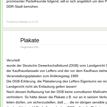
prominenter Parteifreunde folgend, will er sich angeblich um den 
DDR-Stadt bemühen.
Posted by
Hannes
at 21:30
Mai
Plakate
21
1990
Gegenwind 093
Verurteilt
wurde der Deutsche Gewerkschaftsbund (DGB) vom Landgericht 
der Kaufhausfassade von Leffers und der vor dem Kaufhaus steh
Veranstaltungsplakaten zum Antikriegstag 1989.
Die DGB-Erklärung, die Plakatierung des Leffers Eigentums sei nic
Landgericht nicht als Entlastung gelten lassen!
Nach dessen Auffassung hat der DGB keine zumutbaren Maßnahmen
verhindern. So hätte dieser die Plakate z.B. nur an in seinem Verb
leiten dürfen, um sicherzustellen, daß „… die im übrigen sensible