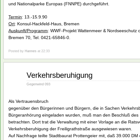
und Nationalparke Europas (FNNPE) durchgeführt.
Termin
: 13.-15.9.90
Ort
: Konsul-Hackfeld-Haus, Bremen
Auskunft/Programm
: WWF-Projekt Wattenmeer & Nordseeschutz c/
Bremen 70, Tel. 0421-65846-0.
Posted by
Hannes
at 22:33
Mai
Verkehrsberuhigung
21
1990
Gegenwind 093
Als Vertrauensbruch
gegenüber den Bürgerinnen und Bürgern, die in Sachen Verkehrsbe
Bürgeranhörung eingeladen wurden, muß man den Beschluß des 
betrachten. Dort trat die Verwaltung mit einer Vorlage an die Ratsv
Verkehrsberuhigung der Freiligrathstraße ausgewiesen waren.
Auf Nachfrage teilte Stadtbaurat Prottengeier mit, daß 39.000 D