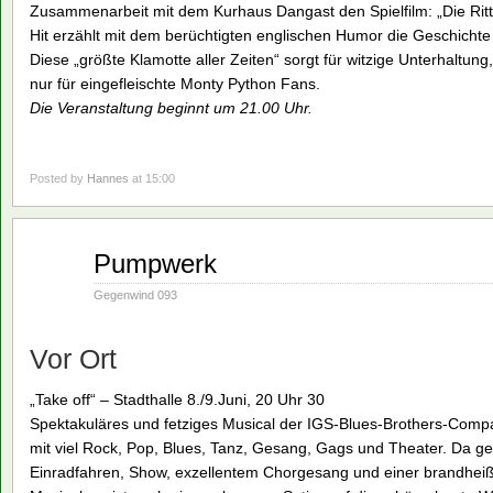
Zusammenarbeit mit dem Kurhaus Dangast den Spielfilm: „Die Rit
Hit erzählt mit dem berüchtigten englischen Humor die Geschichte
Diese „größte Klamotte aller Zeiten“ sorgt für witzige Unterhaltung,
nur für eingefleischte Monty Python Fans.
Die Veranstaltung beginnt um 21.00 Uhr.
Posted by
Hannes
at 15:00
Mai
Pumpwerk
21
1990
Gegenwind 093
Vor Ort
„Take off“ – Stadthalle 8./9.Juni, 20 Uhr 30
Spektakuläres und fetziges Musical der IGS-Blues-Brothers-Compan
mit viel Rock, Pop, Blues, Tanz, Gesang, Gags und Theater. Da geht
Einradfahren, Show, exzellentem Chorgesang und einer brandheißen 