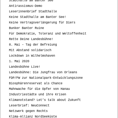
Stadthalle am Banter See
Antirassismus-Demo
Leserinnenbrief Stadthalle
Keine Stadthalle am Banter See!
Keine Vertragsverlängerung für Diers
Bunker Banter Ruine
Für Demokratie, Toleranz und Weltoffenheit
Rette Deine Landesbühne!
8. Mai – Tag der Befreiung
Mit Abstand solidarisch
Lockdown in Wilhelmshaven
1. Mai 2020
Landesbühne Live!
Landesbühne: Die Jungfrau von Orleans
FDP/FW zur Nationalpark-Entwicklungszone
Biosphärenreservat als Chance
Mahnwache für die Opfer von Hanau
Industriestädte und ihre Krisen
Klimanotstand? Let’s talk about Zukunft
Leserbrief: NeuConnect
Netzwerk gegen Rechts
Klima-Allianz NordSeeküste