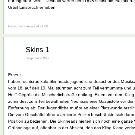
durchgeführt wird.“ Deshalb werde dem DGB selbst die Plakatieru
Urteil Einspruch erheben.
Posted by
Hannes
at 21:00
Mai
Skins 1
21
1990
Gegenwind 093
Erneut
haben rechtsradikale Skinheads jugendliche Besucher des Musikcaf
vom 18. auf den 19. Mai stürmten acht zum Teil vermummte und un
Heil“-Gegröle die Mitscherlichstraße entlang. Einem vor dem Kling
zumindest zum Teil bewaffneten Neonazis eine Gaspistole vor die 
Entfernung ab. Der Jugendliche mußte an einer Platzwunde ärztli
Die vom Geschäftsführer alarmierte Polizei beschränkte sich dara
Position zu beziehen. Die Skinheads hielten sich noch eine ganze W
Grünanlage auf, offenbar in der Absicht, den das Kling Klang ver