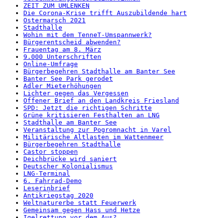
ZEIT ZUM UMLENKEN
Die Corona-Krise trifft Auszubildende hart
Ostermarsch 2021
Stadthalle
Wohin mit dem TenneT-Umspannwerk?
Bürgerentscheid abwenden?
Frauentag am 8. März
9.000 Unterschriften
Online-Umfrage
Bürgerbegehren Stadthalle am Banter See
Banter See Park gerodet
Adler Mieterhöhungen
Lichter gegen das Vergessen
Offener Brief an den Landkreis Friesland
SPD: Jetzt die richtigen Schritte
Grüne kritisieren Festhalten an LNG
Stadthalle am Banter See
Veranstaltung zur Pogromnacht in Varel
Militärische Altlasten im Wattenmeer
Bürgerbegehren Stadthalle
Castor stoppen
Deichbrücke wird saniert
Deutscher Kolonialismus
LNG-Terminal
6. Fahrrad-Demo
Leserinbrief
Antikriegstag 2020
Weltnaturerbe statt Feuerwerk
Gemeinsam gegen Hass und Hetze
Igelrettung vor dem Aus?