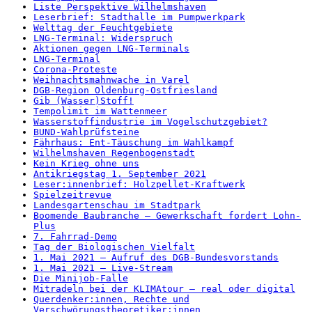
Liste Perspektive Wilhelmshaven
Leserbrief: Stadthalle im Pumpwerkpark
Welttag der Feuchtgebiete
LNG-Terminal: Widerspruch
Aktionen gegen LNG-Terminals
LNG-Terminal
Corona-Proteste
Weihnachtsmahnwache in Varel
DGB-Region Oldenburg-Ostfriesland
Gib (Wasser)Stoff!
Tempolimit im Wattenmeer
Wasserstoffindustrie im Vogelschutzgebiet?
BUND-Wahlprüfsteine
Fährhaus: Ent-Täuschung im Wahlkampf
Wilhelmshaven Regenbogenstadt
Kein Krieg ohne uns
Antikriegstag 1. September 2021
Leser:innenbrief: Holzpellet-Kraftwerk
Spielzeitrevue
Landesgartenschau im Stadtpark
Boomende Baubranche – Gewerkschaft fordert Lohn-
Plus
7. Fahrrad-Demo
Tag der Biologischen Vielfalt
1. Mai 2021 – Aufruf des DGB-Bundesvorstands
1. Mai 2021 – Live-Stream
Die Minijob-Falle
Mitradeln bei der KLIMAtour – real oder digital
Querdenker:innen, Rechte und
Verschwörungstheoretiker:innen