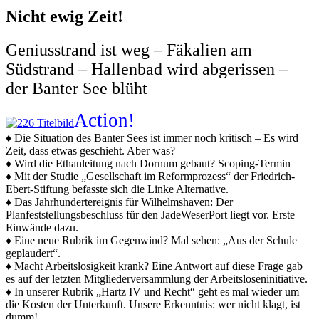
Nicht ewig Zeit!
Geniusstrand ist weg – Fäkalien am
Südstrand – Hallenbad wird abgerissen –
der Banter See blüht
Action!
♦ Die Situation des Banter Sees ist immer noch kritisch – Es wird
Zeit, dass etwas geschieht. Aber was?
♦ Wird die Ethanleitung nach Dornum gebaut? Scoping-Termin
♦ Mit der Studie „Gesellschaft im Reformprozess“ der Friedrich-
Ebert-Stiftung befasste sich die Linke Alternative.
♦ Das Jahrhundertereignis für Wilhelmshaven: Der
Planfeststellungsbeschluss für den JadeWeserPort liegt vor. Erste
Einwände dazu.
♦ Eine neue Rubrik im Gegenwind? Mal sehen: „Aus der Schule
geplaudert“.
♦ Macht Arbeitslosigkeit krank? Eine Antwort auf diese Frage gab
es auf der letzten Mitgliederversammlung der Arbeitsloseninitiative.
♦ In unserer Rubrik „Hartz IV und Recht“ geht es mal wieder um
die Kosten der Unterkunft. Unsere Erkenntnis: wer nicht klagt, ist
dumm!