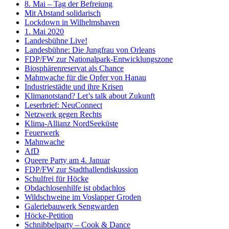
8. Mai – Tag der Befreiung
Mit Abstand solidarisch
Lockdown in Wilhelmshaven
1. Mai 2020
Landesbühne Live!
Landesbühne: Die Jungfrau von Orleans
FDP/FW zur Nationalpark-Entwicklungszone
Biosphärenreservat als Chance
Mahnwache für die Opfer von Hanau
Industriestädte und ihre Krisen
Klimanotstand? Let’s talk about Zukunft
Leserbrief: NeuConnect
Netzwerk gegen Rechts
Klima-Allianz NordSeeküste
Feuerwerk
Mahnwache
AfD
Queere Party am 4. Januar
FDP/FW zur Stadthallendiskussion
Schulfrei für Höcke
Obdachlosenhilfe ist obdachlos
Wildschweine im Voslapper Groden
Galeriebauwerk Sengwarden
Höcke-Petition
Schnibbelparty – Cook & Dance