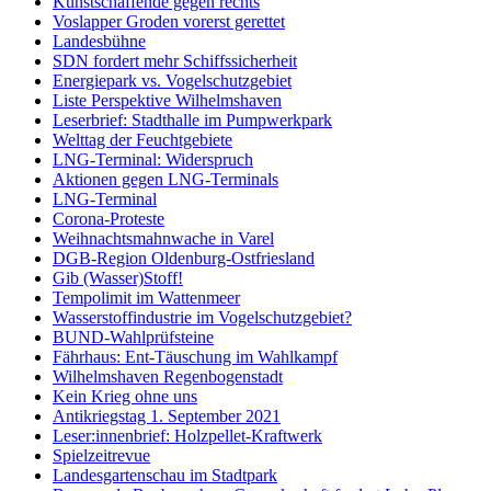
Kunstschaffende gegen rechts
Voslapper Groden vorerst gerettet
Landesbühne
SDN fordert mehr Schiffssicherheit
Energiepark vs. Vogelschutzgebiet
Liste Perspektive Wilhelmshaven
Leserbrief: Stadthalle im Pumpwerkpark
Welttag der Feuchtgebiete
LNG-Terminal: Widerspruch
Aktionen gegen LNG-Terminals
LNG-Terminal
Corona-Proteste
Weihnachtsmahnwache in Varel
DGB-Region Oldenburg-Ostfriesland
Gib (Wasser)Stoff!
Tempolimit im Wattenmeer
Wasserstoffindustrie im Vogelschutzgebiet?
BUND-Wahlprüfsteine
Fährhaus: Ent-Täuschung im Wahlkampf
Wilhelmshaven Regenbogenstadt
Kein Krieg ohne uns
Antikriegstag 1. September 2021
Leser:innenbrief: Holzpellet-Kraftwerk
Spielzeitrevue
Landesgartenschau im Stadtpark