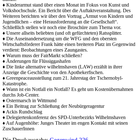
♦ Kinderarmut stand über einen Monat im Fokus von Kunst und
Volkshochschule. Ein Bericht über die Auftaktveranstaltung. Des
Weiteren berichten wir über den Vortrag „Armut von Kindern und
Jugendlichen – eine Herausforderung an die Gesellschaft“.
Schließlich stellen wir noch eine Broschüre zum Thema vor.
♦ Unsere allseits beliebten (und oft gefürchteten) Ratssplitter.
♦ Die Auseinandersetzung um die WFG und den obersten
Wirtschaftsförderer Frank hätte einen breiteren Platz im Gegenwind
verdient: Beobachtungen eines Zaungastes.
♦ Warum muss der FairMarkt schließen?
♦ Änderungen für Flüssiggashafen
♦ Die linke alternative wilhelmshaven (LAW) erzählt in ihrer
Anzeige die Geschichte von den Apothekerfischen.
♦ Greenpeaceausstellung zum 21. Jahrestag der Tschernobyl-
Katastrophe.
♦ Wann ist ein Notfall ein Notfall? Es geht um Kostenübernahmen
durchs Job-Center.
♦ Ostermarsch in Wittmund
♦ Ein Beitrag zur Schließung der Neubürgeragentur
♦ Ackis Rundschlag
♦ Delegiertenkonferenz des SPD-Unterbezirks Wilhelmshaven
♦ Auf Augenhöhe: Junges Theater im engen Kontakt mit seinen
ZuschauerInnen
Die Druckausgabe:
Gegenwind 226