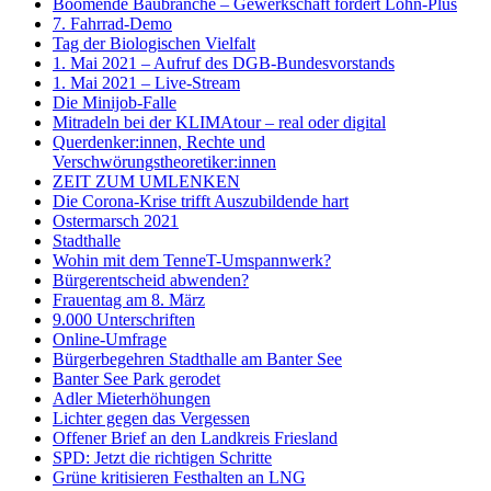
Boomende Baubranche – Gewerkschaft fordert Lohn-Plus
7. Fahrrad-Demo
Tag der Biologischen Vielfalt
1. Mai 2021 – Aufruf des DGB-Bundesvorstands
1. Mai 2021 – Live-Stream
Die Minijob-Falle
Mitradeln bei der KLIMAtour – real oder digital
Querdenker:innen, Rechte und
Verschwörungstheoretiker:innen
ZEIT ZUM UMLENKEN
Die Corona-Krise trifft Auszubildende hart
Ostermarsch 2021
Stadthalle
Wohin mit dem TenneT-Umspannwerk?
Bürgerentscheid abwenden?
Frauentag am 8. März
9.000 Unterschriften
Online-Umfrage
Bürgerbegehren Stadthalle am Banter See
Banter See Park gerodet
Adler Mieterhöhungen
Lichter gegen das Vergessen
Offener Brief an den Landkreis Friesland
SPD: Jetzt die richtigen Schritte
Grüne kritisieren Festhalten an LNG