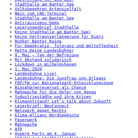
Stadthalle am Banter See
Volksbegehren Artenvielfalt
Nein zum LNG-Terminal
Stadthalle am Banter See
Antirassismus-Demo
Leserinnenbrief Stadthalle
Keine Stadthalle am Banter See!
Keine Vertragsverlängerung für Diers
Bunker Banter Ruine
Für Demokratie, Toleranz und Weltoffenheit
Rette Deine Landesbühne!
8. Mai – Tag der Befreiung
Mit Abstand solidarisch
Lockdown in Wilhelmshaven
1. Mai 2020
Landesbühne Live!
Landesbühne: Die Jungfrau von Orleans
FDP/FW zur Nationalpark-Entwicklungszone
Biosphärenreservat als Chance
Mahnwache für die Opfer von Hanau
Industriestädte und ihre Krisen
Klimanotstand? Let’s talk about Zukunft
Leserbrief: NeuConnect
Netzwerk gegen Rechts
Klima-Allianz NordSeeküste
Feuerwerk
Mahnwache
AfD
Queere Party am 4. Januar