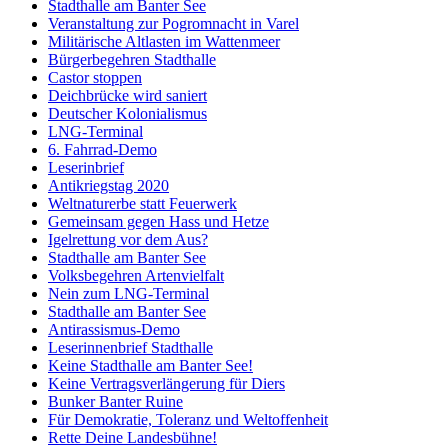
Stadthalle am Banter See
Veranstaltung zur Pogromnacht in Varel
Militärische Altlasten im Wattenmeer
Bürgerbegehren Stadthalle
Castor stoppen
Deichbrücke wird saniert
Deutscher Kolonialismus
LNG-Terminal
6. Fahrrad-Demo
Leserinbrief
Antikriegstag 2020
Weltnaturerbe statt Feuerwerk
Gemeinsam gegen Hass und Hetze
Igelrettung vor dem Aus?
Stadthalle am Banter See
Volksbegehren Artenvielfalt
Nein zum LNG-Terminal
Stadthalle am Banter See
Antirassismus-Demo
Leserinnenbrief Stadthalle
Keine Stadthalle am Banter See!
Keine Vertragsverlängerung für Diers
Bunker Banter Ruine
Für Demokratie, Toleranz und Weltoffenheit
Rette Deine Landesbühne!