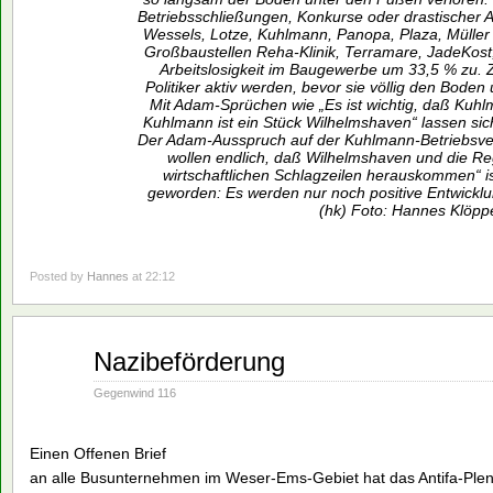
Betriebsschließungen, Konkurse oder drastischer A
Wessels, Lotze, Kuhlmann, Panopa, Plaza, Müller 
Großbaustellen Reha-Klinik, Terramare, JadeKost
Arbeitslosigkeit im Baugewerbe um 33,5 % zu. Z
Politiker aktiv werden, bevor sie völlig den Boden
Mit Adam-Sprüchen wie „Es ist wichtig, daß Kuhl
Kuhlmann ist ein Stück Wilhelmshaven“ lassen sic
Der Adam-Ausspruch auf der Kuhlmann-Betriebsve
wollen endlich, daß Wilhelmshaven und die Re
wirtschaftlichen Schlagzeilen herauskommen“ 
geworden: Es werden nur noch positive Entwicklung
(hk) Foto: Hannes Klöpp
Posted by
Hannes
at 22:12
Aug.
Nazibeförderung
02
1993
Gegenwind 116
Einen Offenen Brief
an alle Busunternehmen im Weser-Ems-Gebiet hat das Antifa-Ple