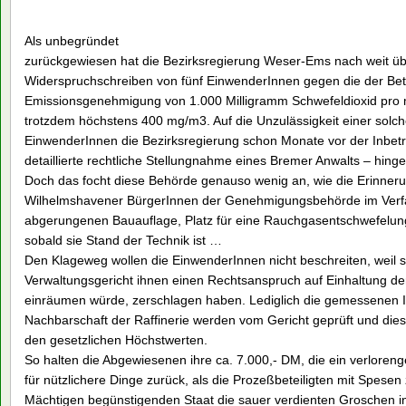
Als unbegründet
zurückgewiesen hat die Bezirksregierung Weser-Ems nach weit übe
Widerspruchschreiben von fünf EinwenderInnen gegen die der Beta 
Emissionsgenehmigung von 1.000 Milligramm Schwefeldioxid pro m
trotzdem höchstens 400 mg/m3. Auf die Unzulässigkeit einer solc
EinwenderInnen die Bezirksregierung schon Monate vor der Inbetri
detaillierte rechtliche Stellungnahme eines Bremer Anwalts – hing
Doch das focht diese Behörde genauso wenig an, wie die Erinner
Wilhelmshavener BürgerInnen der Genehmigungsbehörde im Verfahr
abgerungenen Bauauflage, Platz für eine Rauchgasentschwefelung
sobald sie Stand der Technik ist …
Den Klageweg wollen die EinwenderInnen nicht beschreiten, weil s
Verwaltungsgericht ihnen einen Rechtsanspruch auf Einhaltung de
einräumen würde, zerschlagen haben. Lediglich die gemessenen 
Nachbarschaft der Raffinerie werden vom Gericht geprüft und die
den gesetzlichen Höchstwerten.
So halten die Abgewiesenen ihre ca. 7.000,- DM, die ein verloren
für nützlichere Dinge zurück, als die Prozeßbeteiligten mit Spes
Mächtigen begünstigenden Staat die sauer verdienten Groschen i