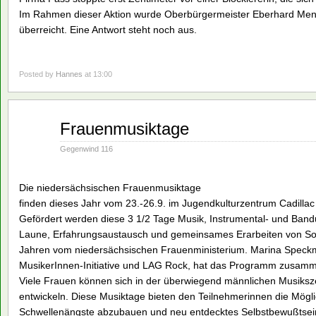
Im Rahmen dieser Aktion wurde Oberbürgermeister Eberhard Menze
überreicht. Eine Antwort steht noch aus.
Posted by
Hannes
at 13:00
Aug.
Frauenmusiktage
02
1993
Gegenwind 116
Die niedersächsischen Frauenmusiktage
finden dieses Jahr vom 23.-26.9. im Jugendkulturzentrum Cadillac 
Gefördert werden diese 3 1/2 Tage Musik, Instrumental- und Band
Laune, Erfahrungsaustausch und gemeinsames Erarbeiten von So
Jahren vom niedersächsischen Frauenministerium. Marina Speckm
MusikerInnen-Initiative und LAG Rock, hat das Programm zusamme
Viele Frauen können sich in der überwiegend männlichen Musiksz
entwickeln. Diese Musiktage bieten den Teilnehmerinnen die Möglic
Schwellenängste abzubauen und neu entdecktes Selbstbewußtsein 