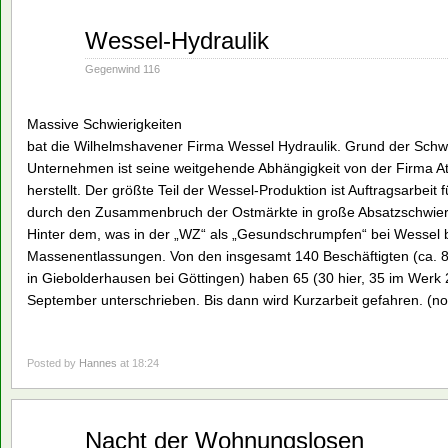
Aug.
Wessel-Hydraulik
02
1993
Gegenwind 116
Massive Schwierigkeiten
bat die Wilhelmshavener Firma Wessel Hydraulik. Grund der Schwi
Unternehmen ist seine weitgehende Abhängigkeit von der Firma At
herstellt. Der größte Teil der Wessel-Produktion ist Auftragsarbeit
durch den Zusammenbruch der Ostmärkte in große Absatzschwierig
Hinter dem, was in der „WZ“ als „Gesundschrumpfen“ bei Wessel 
Massenentlassungen. Von den insgesamt 140 Beschäftigten (ca. 8
in Giebolderhausen bei Göttingen) haben 65 (30 hier, 35 im Werk 
September unterschrieben. Bis dann wird Kurzarbeit gefahren. (no
Posted by
Hannes
at 18:24
Aug.
Nacht der Wohnungslosen