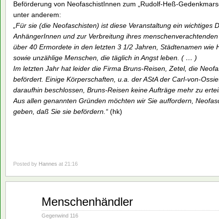
Beförderung von NeofaschistInnen zum „Rudolf-Heß-Gedenkmarsch
unter anderem:
„Für sie (die Neofaschisten) ist diese Veranstaltung ein wichtiges 
AnhängerInnen und zur Verbreitung ihres menschenverachtenden
über 40 Ermordete in den letzten 3 1/2 Jahren, Städtenamen wie 
sowie unzählige Menschen, die täglich in Angst leben. ( … )
Im letzten Jahr hat leider die Firma Bruns-Reisen, Zetel, die Ne
befördert. Einige Körperschaften, u.a. der AStA der Carl-von-Ossi
daraufhin beschlossen, Bruns-Reisen keine Aufträge mehr zu erteil
Aus allen genannten Gründen möchten wir Sie auffordern, Neofasch
geben, daß Sie sie befördern.“
(hk)
Posted by
Hannes
at 21:16
Aug.
Menschenhändler
02
1993
Gegenwind 116