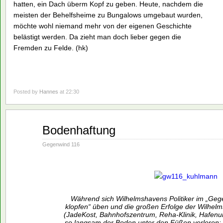
hatten, ein Dach überm Kopf zu geben. Heute, nachdem die
meisten der Behelfsheime zu Bungalows umgebaut wurden,
möchte wohl niemand mehr von der eigenen Geschichte
belästigt werden. Da zieht man doch lieber gegen die
Fremden zu Felde. (hk)
Posted by
Hannes
at 22:30
Aug.
Bodenhaftung
02
1993
Gegenwind 116
Während sich Wilhelmshavens Politiker im „Gege
klopfen“ üben und die großen Erfolge der Wilhelms
(JadeKost, Bahnhofszentrum, Reha-Klinik, Hafenum
so langsam der Boden unter den Füßen verloren: 1