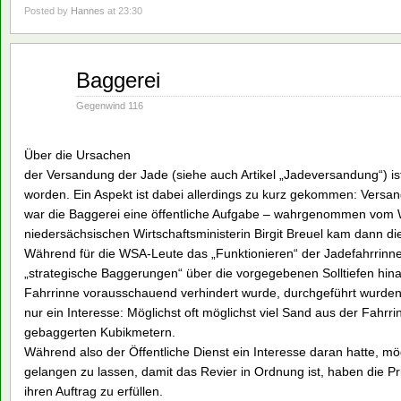
Posted by
Hannes
at 23:30
Aug.
Baggerei
02
1993
Gegenwind 116
Über die Ursachen
der Versandung der Jade (siehe auch Artikel „Jadeversandung“) ist 
worden. Ein Aspekt ist dabei allerdings zu kurz gekommen: Versand
war die Baggerei eine öffentliche Aufgabe – wahrgenommen vom W
niedersächsischen Wirtschaftsministerin Birgit Breuel kam dann die
Während für die WSA-Leute das „Funktionieren“ der Jadefahrrinn
„strategische Baggerungen“ über die vorgegebenen Solltiefen hina
Fahrrinne vorausschauend verhindert wurde, durchgeführt wurde
nur ein Interesse: Möglichst oft möglichst viel Sand aus der Fahr
gebaggerten Kubikmetern.
Während also der Öffentliche Dienst ein Interesse daran hatte, mö
gelangen zu lassen, damit das Revier in Ordnung ist, haben die P
ihren Auftrag zu erfüllen.