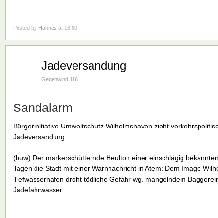
Posted by
Hannes
at 16:00
Aug.
Jadeversandung
02
1993
Gegenwind 116
Sandalarm
Bürgerinitiative Umweltschutz Wilhelmshaven zieht verkehrspoliti
Jadeversandung
(buw) Der markerschütternde Heulton einer einschlägig bekannten
Tagen die Stadt mit einer Warnnachricht in Atem: Dem Image Wil
Tiefwasserhafen droht tödliche Gefahr wg. mangelndem Baggerei
Jadefahrwasser.