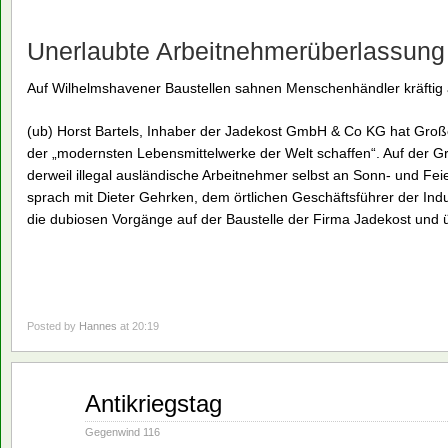
Unerlaubte Arbeitnehmerüberlassung
Auf Wilhelmshavener Baustellen sahnen Menschenhändler kräftig
(ub) Horst Bartels, Inhaber der Jadekost GmbH & Co KG hat Große
der „modernsten Lebensmittelwerke der Welt schaffen“. Auf der Gr
derweil illegal ausländische Arbeitnehmer selbst an Sonn- und F
sprach mit Dieter Gehrken, dem örtlichen Geschäftsführer der Ind
die dubiosen Vorgänge auf der Baustelle der Firma Jadekost und üb
Posted by
Hannes
at 20:19
Aug.
Antikriegstag
02
1993
Gegenwind 116