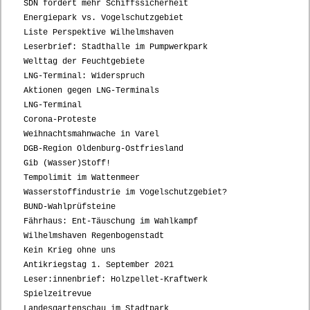
SDN fordert mehr Schiffssicherheit
Energiepark vs. Vogelschutzgebiet
Liste Perspektive Wilhelmshaven
Leserbrief: Stadthalle im Pumpwerkpark
Welttag der Feuchtgebiete
LNG-Terminal: Widerspruch
Aktionen gegen LNG-Terminals
LNG-Terminal
Corona-Proteste
Weihnachtsmahnwache in Varel
DGB-Region Oldenburg-Ostfriesland
Gib (Wasser)Stoff!
Tempolimit im Wattenmeer
Wasserstoffindustrie im Vogelschutzgebiet?
BUND-Wahlprüfsteine
Fährhaus: Ent-Täuschung im Wahlkampf
Wilhelmshaven Regenbogenstadt
Kein Krieg ohne uns
Antikriegstag 1. September 2021
Leser:innenbrief: Holzpellet-Kraftwerk
Spielzeitrevue
Landesgartenschau im Stadtpark