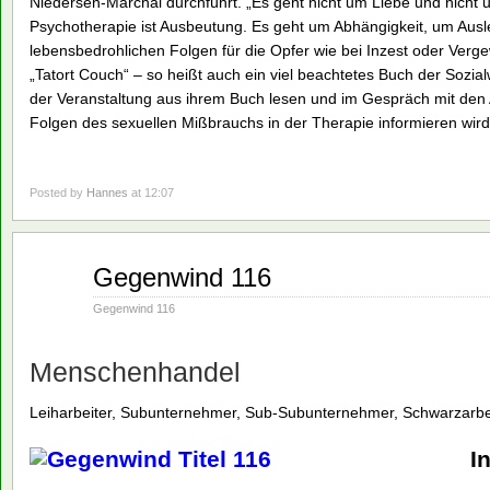
Niedersen-Marchal durchführt. „Es geht nicht um Liebe und nicht 
Psychotherapie ist Ausbeutung. Es geht um Abhängigkeit, um Ausl
lebensbedrohlichen Folgen für die Opfer wie bei Inzest oder Verg
„Tatort Couch“ – so heißt auch ein viel beachtetes Buch der Sozial
der Veranstaltung aus ihrem Buch lesen und im Gespräch mit de
Folgen des sexuellen Mißbrauchs in der Therapie informieren wird
Posted by
Hannes
at 12:07
Aug.
Gegenwind 116
02
1993
Gegenwind 116
Menschenhandel
Leiharbeiter, Subunternehmer, Sub-Subunternehmer, Schwarzarbeit
I