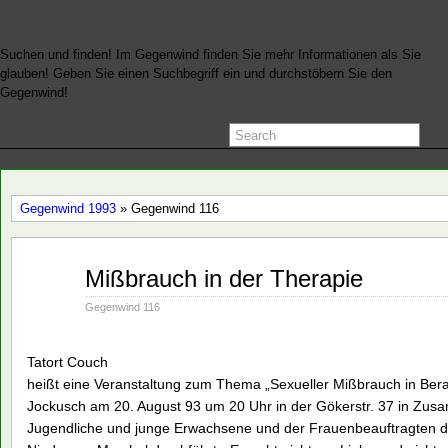
Suchen und finden! Im Gegenwind finden Sie mehr Informationen als Sie
glauben! Geben Sie einen Suchbegriff ein und durchstöbern Sie den
Gegenwind!
Gegenwind 1993
» Gegenwind 116
Aug.
Mißbrauch in der Therapie
04
1993
Gegenwind 116
Tatort Couch
heißt eine Veranstaltung zum Thema „Sexueller Mißbrauch in Ber
Jockusch am 20. August 93 um 20 Uhr in der Gökerstr. 37 in Zusam
Jugendliche und junge Erwachsene und der Frauenbeauftragten de