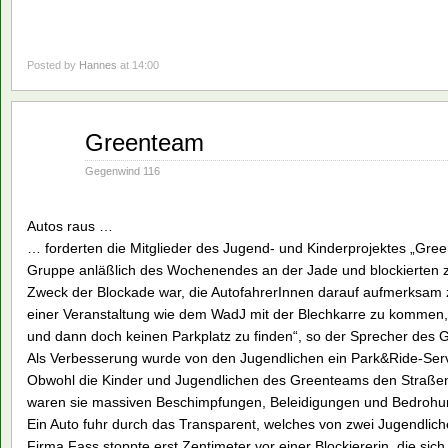
Posted by
Hannes
at 14:00
Aug.
Greenteam
02
1993
Gegenwind 116
Autos raus …
… forderten die Mitglieder des Jugend- und Kinderprojektes „Gr
Gruppe anläßlich des Wochenendes an der Jade und blockierten 
Zweck der Blockade war, die AutofahrerInnen darauf aufmerksam 
einer Veranstaltung wie dem WadJ mit der Blechkarre zu kommen,
und dann doch keinen Parkplatz zu finden“, so der Sprecher des
Als Verbesserung wurde von den Jugendlichen ein Park&Ride-Ser
Obwohl die Kinder und Jugendlichen des Greenteams den Straßen
waren sie massiven Beschimpfungen, Beleidigungen und Bedrohun
Ein Auto fuhr durch das Transparent, welches von zwei Jugendlic
Firma Fass stoppte erst Zentimeter vor einer Blockiererin, die sic