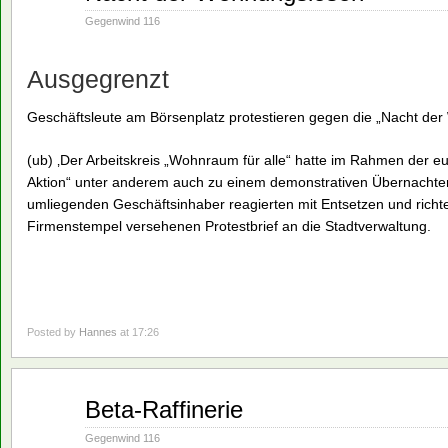
02
1993
Gegenwind 116
Ausgegrenzt
Geschäftsleute am Börsenplatz protestieren gegen die „Nacht de
(ub) ‚Der Arbeitskreis „Wohnraum für alle“ hatte im Rahmen der e
Aktion“ unter anderem auch zu einem demonstrativen Übernachten
umliegenden Geschäftsinhaber reagierten mit Entsetzen und richte
Firmenstempel versehenen Protestbrief an die Stadtverwaltung.
Posted by
Hannes
at 17:26
Aug.
Beta-Raffinerie
02
1993
Gegenwind 116