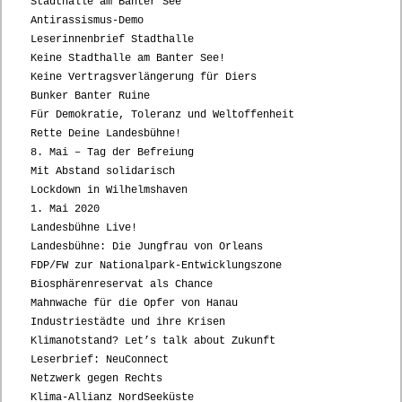
Stadthalle am Banter See
Antirassismus-Demo
Leserinnenbrief Stadthalle
Keine Stadthalle am Banter See!
Keine Vertragsverlängerung für Diers
Bunker Banter Ruine
Für Demokratie, Toleranz und Weltoffenheit
Rette Deine Landesbühne!
8. Mai – Tag der Befreiung
Mit Abstand solidarisch
Lockdown in Wilhelmshaven
1. Mai 2020
Landesbühne Live!
Landesbühne: Die Jungfrau von Orleans
FDP/FW zur Nationalpark-Entwicklungszone
Biosphärenreservat als Chance
Mahnwache für die Opfer von Hanau
Industriestädte und ihre Krisen
Klimanotstand? Let’s talk about Zukunft
Leserbrief: NeuConnect
Netzwerk gegen Rechts
Klima-Allianz NordSeeküste