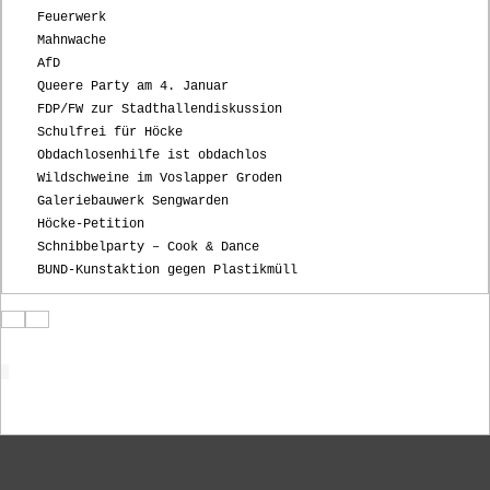
Feuerwerk
Mahnwache
AfD
Queere Party am 4. Januar
FDP/FW zur Stadthallendiskussion
Schulfrei für Höcke
Obdachlosenhilfe ist obdachlos
Wildschweine im Voslapper Groden
Galeriebauwerk Sengwarden
Höcke-Petition
Schnibbelparty – Cook & Dance
BUND-Kunstaktion gegen Plastikmüll
Startseite