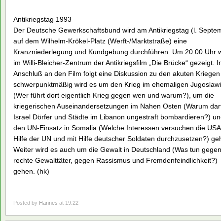
Antikriegstag 1993
Der Deutsche Gewerkschaftsbund wird am Antikriegstag (l. Septe
auf dem Wilhelm-Krökel-Platz (Werft-/Marktstraße) eine
Kranzniederlegung und Kundgebung durchführen. Um 20.00 Uhr w
im Willi-Bleicher-Zentrum der Antikriegsfilm „Die Brücke“ gezeigt. 
Anschluß an den Film folgt eine Diskussion zu den akuten Kriegen
schwerpunktmäßig wird es um den Krieg im ehemaligen Jugoslaw
(Wer führt dort eigentlich Krieg gegen wen und warum?), um die
kriegerischen Auseinandersetzungen im Nahen Osten (Warum dar
Israel Dörfer und Städte im Libanon ungestraft bombardieren?) u
den UN-Einsatz in Somalia (Welche Interessen versuchen die USA
Hilfe der UN und mit Hilfe deutscher Soldaten durchzusetzen?) ge
Weiter wird es auch um die Gewalt in Deutschland (Was tun gege
rechte Gewalttäter, gegen Rassismus und Fremdenfeindlichkeit?)
gehen. (hk)
Posted by
Hannes
at 19:22