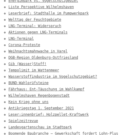
Energiepark vs. Vogelschutzgebiet
Liste Perspektive Wilhelmshaven
Leserbrief: Stadthalle im Pumpwerkpark
Welttag der Feuchtgebiete
LNG-Terminal: Widerspruch
Aktionen gegen LNG-Terminals
LNG-Terminal
Corona-Proteste
Weihnachtsmahnwache in Varel
DGB-Region Oldenburg-Ostfriesland
Gib (Wasser)Stoff!
Tempolimit im Wattenmeer
Wasserstoffindustrie im Vogelschutzgebiet?
BUND-Wahlprüfsteine
Fährhaus: Ent-Täuschung im Wahlkampf
Wilhelmshaven Regenbogenstadt
Kein Krieg ohne uns
Antikriegstag 1. September 2021
Leser:innenbrief: Holzpellet-Kraftwerk
Spielzeitrevue
Landesgartenschau im Stadtpark
Boomende Baubranche – Gewerkschaft fordert Lohn-Plus