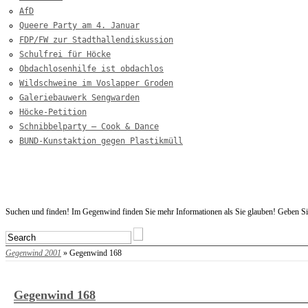
AfD
Queere Party am 4. Januar
FDP/FW zur Stadthallendiskussion
Schulfrei für Höcke
Obdachlosenhilfe ist obdachlos
Wildschweine im Voslapper Groden
Galeriebauwerk Sengwarden
Höcke-Petition
Schnibbelparty – Cook & Dance
BUND-Kunstaktion gegen Plastikmüll
Startseite
Suchen und finden! Im Gegenwind finden Sie mehr Informationen als Sie glauben! Geben Si
Gegenwind 2001
» Gegenwind 168
Gegenwind 168