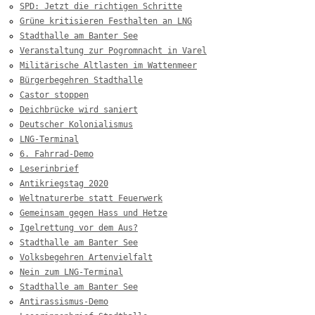
SPD: Jetzt die richtigen Schritte
Grüne kritisieren Festhalten an LNG
Stadthalle am Banter See
Veranstaltung zur Pogromnacht in Varel
Militärische Altlasten im Wattenmeer
Bürgerbegehren Stadthalle
Castor stoppen
Deichbrücke wird saniert
Deutscher Kolonialismus
LNG-Terminal
6. Fahrrad-Demo
Leserinbrief
Antikriegstag 2020
Weltnaturerbe statt Feuerwerk
Gemeinsam gegen Hass und Hetze
Igelrettung vor dem Aus?
Stadthalle am Banter See
Volksbegehren Artenvielfalt
Nein zum LNG-Terminal
Stadthalle am Banter See
Antirassismus-Demo