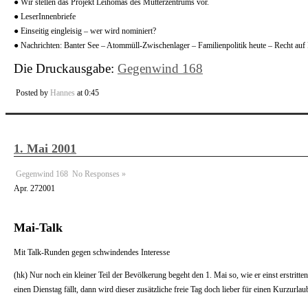
● Wir stellen das Projekt Leihomas des Mütterzentrums vor.
● LeserInnenbriefe
● Einseitig eingleisig – wer wird nominiert?
● Nachrichten: Banter See – Atommüll-Zwischenlager – Familienpolitik heute – Recht auf 
Die Druckausgabe:
Gegenwind 168
Posted by
Hannes
at 0:45
1. Mai 2001
Gegenwind 168
No Responses »
Apr.
27
2001
Mai-Talk
Mit Talk-Runden gegen schwindendes Interesse
(hk) Nur noch ein kleiner Teil der Bevölkerung begeht den 1. Mai so, wie er einst erstri
einen Dienstag fällt, dann wird dieser zusätzliche freie Tag doch lieber für einen Kurzurl