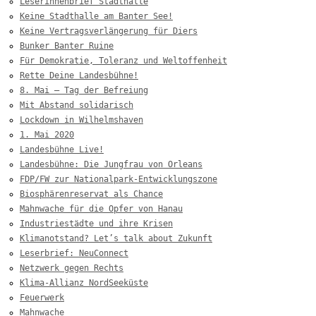
Leserinnenbrief Stadthalle
Keine Stadthalle am Banter See!
Keine Vertragsverlängerung für Diers
Bunker Banter Ruine
Für Demokratie, Toleranz und Weltoffenheit
Rette Deine Landesbühne!
8. Mai – Tag der Befreiung
Mit Abstand solidarisch
Lockdown in Wilhelmshaven
1. Mai 2020
Landesbühne Live!
Landesbühne: Die Jungfrau von Orleans
FDP/FW zur Nationalpark-Entwicklungszone
Biosphärenreservat als Chance
Mahnwache für die Opfer von Hanau
Industriestädte und ihre Krisen
Klimanotstand? Let’s talk about Zukunft
Leserbrief: NeuConnect
Netzwerk gegen Rechts
Klima-Allianz NordSeeküste
Feuerwerk
Mahnwache