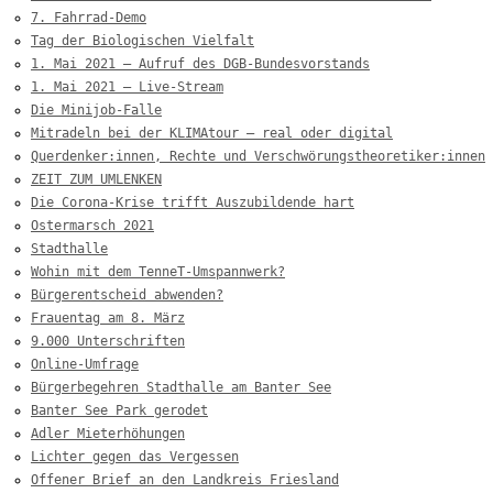
7. Fahrrad-Demo
Tag der Biologischen Vielfalt
1. Mai 2021 – Aufruf des DGB-Bundesvorstands
1. Mai 2021 – Live-Stream
Die Minijob-Falle
Mitradeln bei der KLIMAtour – real oder digital
Querdenker:innen, Rechte und Verschwörungstheoretiker:innen
ZEIT ZUM UMLENKEN
Die Corona-Krise trifft Auszubildende hart
Ostermarsch 2021
Stadthalle
Wohin mit dem TenneT-Umspannwerk?
Bürgerentscheid abwenden?
Frauentag am 8. März
9.000 Unterschriften
Online-Umfrage
Bürgerbegehren Stadthalle am Banter See
Banter See Park gerodet
Adler Mieterhöhungen
Lichter gegen das Vergessen
Offener Brief an den Landkreis Friesland