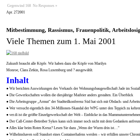
Gegenwind 168
No Responses »
Apr.
27
2001
Mitbestimmung, Rassismus, Frauenpolitik, Arbeitslosig
Viele Themen zum 1. Mai 2001
Zukunft braucht alle Köpfe. Wir haben dazu die Köpfe von Marilyn
Monroe, Clara Zetkin, Rosa Luxemburg und ? ausgewählt.
Inhalt
● Wir berichten Auswirkungen des Verkaufs der Wohnungsbaugesellschaft Jade im Sozialb
● Die Gewerkschaften wollen die diesjährige Maifeier anders gestalten. Ein Überblick
● Die Arbeitsgruppe „Armut“ der Stadtteilkonferenz Süd hat sich mit Obdach- und Arbeitsl
● Wer versucht eigentlich den 34-Millionen-Skandal der WPG unter den Teppich zu kehren
● ver.di ist die größte Einzelgewerkschaft der Welt – Einblicke in das Mammutunternehme
● Der Call-Center-Betreiber Sykes kann sich immer noch nicht mit dem Gedanken anfreund
● Alles klar beim Roten Kreuz? Lesen Sie dazu „Wenn der Wurm drin ist…“
● Wilhelmshaven soll Standort eines Containerhafens werden – wir erfüllen unsere Chroni