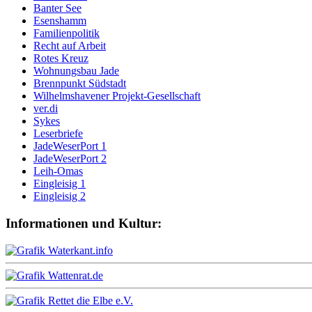
Banter See
Esenshamm
Familienpolitik
Recht auf Arbeit
Rotes Kreuz
Wohnungsbau Jade
Brennpunkt Südstadt
Wilhelmshavener Projekt-Gesellschaft
ver.di
Sykes
Leserbriefe
JadeWeserPort 1
JadeWeserPort 2
Leih-Omas
Eingleisig 1
Eingleisig 2
Informationen und Kultur: