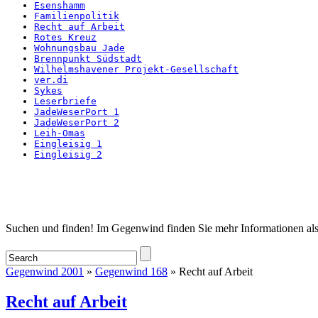
Esenshamm
Familienpolitik
Recht auf Arbeit
Rotes Kreuz
Wohnungsbau Jade
Brennpunkt Südstadt
Wilhelmshavener Projekt-Gesellschaft
ver.di
Sykes
Leserbriefe
JadeWeserPort 1
JadeWeserPort 2
Leih-Omas
Eingleisig 1
Eingleisig 2
Startseite
Suchen und finden! Im Gegenwind finden Sie mehr Informationen als
Gegenwind 2001
»
Gegenwind 168
» Recht auf Arbeit
Recht auf Arbeit