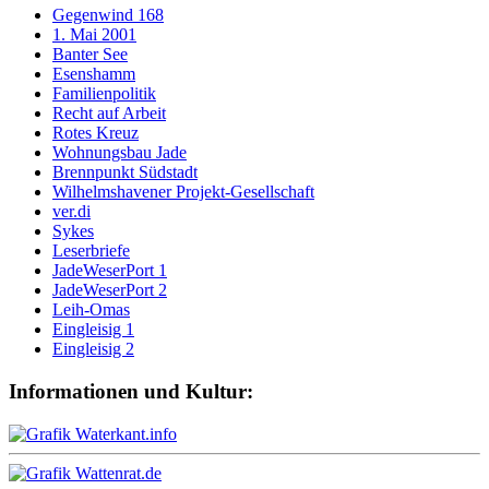
Gegenwind 168
1. Mai 2001
Banter See
Esenshamm
Familienpolitik
Recht auf Arbeit
Rotes Kreuz
Wohnungsbau Jade
Brennpunkt Südstadt
Wilhelmshavener Projekt-Gesellschaft
ver.di
Sykes
Leserbriefe
JadeWeserPort 1
JadeWeserPort 2
Leih-Omas
Eingleisig 1
Eingleisig 2
Informationen und Kultur: