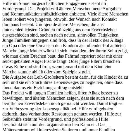
Hilfe im Sinne bürgerschaftlichen Engagements steht im
Vordergrund. Das Projekt will älteren Menschen neue Aufgaben
und Kommunikationsmöglichkeiten anbieten. Viele ältere Menschen
leben isoliert von jüngeren, obwohl der Wunsch nach Kontakt
durchaus besteht. Und gerade ältere Menschen, die aus
unterschiedlichsten Gründen frühzeitig aus dem Erwerbsleben
ausgeschieden sind, suchen nach neuen, sinnvollen Tätigkeiten.
Junge Familien hingegen sind froh, dass in der Hektik des Alltags
ein Opa oder eine Oma sich den Kindern als ruhender Pol anbietet.
Manche junge Mutter wünscht sich jemanden, der ihrem Sohn zeigt,
wie man einen Drachen baut, das Fahrrad repariert oder mit einer
selbst gebauten Angel Fische fängt. Oder junge Eltern brauchen
etwas Ruhe und sind froh, wenn jemand mit dem Kind eine
Märchenstunde abhält oder zum Spielplatz geht.
Die Aufgabe der Leih-Großeltern besteht darin, für die Kinder da zu
sein und sie ein Stück ihres Lebensweges zu begleiten, ohne dass
ihnen daraus ein Erziehungsauftrag entsteht.
Das Projekt will jungen Familien helfen, ihren Alltag besser zu
bewältigen, und älteren Menschen zeigen, dass sie auch nach dem
beruflichen Erwerbsleben noch gebraucht werden. Damit trägt es
zur Verbesserung der Lebensqualität bei. Hilfe wird geboten
dadurch, dass vorhandene Ressourcen genutzt werden. Hilfe zur
Selbsthilfe steht im Vordergrund, und professionelle Hilfe
beschränkt sich auf den organisatorischen Rahmen. Das
Mütterzentrum will interessierte Senioren und junge Familien