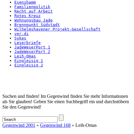
Esenshamm
Familienpolitik
Recht auf Arbeit
Rotes Kreuz
Wohnungsbau Jade
Brennpunkt Südstadt
Wilhelmshavener Projekt-Gesellschaft
ver.di
Sykes
Leserbriefe
JadeWeserPort 1
JadeWeserPort 2
Leih-Omas
Eingleisig 1
Eingleisig 2
Startseite
Suchen und finden! Im Gegenwind finden Sie mehr Informationen
als Sie glauben! Geben Sie einen Suchbegriff ein und durchstöbern
Sie den Gegenwind!
Gegenwind 2001
»
Gegenwind 168
» Leih-Omas