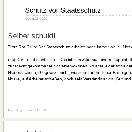
März
Schutz vor Staatsschutz
07
1994
Gegenwind 120
Selber schuld!
Trotz Rot-Grün: Der Staatsschutz arbeitet noch immer wie zu Nos
(hk) Der Feind steht links – Das ist kein Zitat aus einem Flugblatt
zur Macht gekommener Sozialdemokraten. Zwar läßt der sozialde
Niedersachsen, Glogowski, nicht, wie sein unrühmlicher Parteige
Noske, auf Arbeiter schießen, doch sein Verständnis von „Gut und 
Posted by
Hannes
at 15:05
März