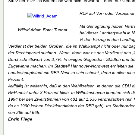
Sturz der FDP ins Bodenlose wird nicht erwähnt – eben nur Ged
REP auf Vor- oder Vorbeima
Mit Genugtuung haben Vertre
Wilfrid Adam Foto: Tunnat
bei dieser Landtagswahl in 
% den Einzug in den Landtag
Verdienst der beiden Großen, die im Wahlkampf nicht oder nur zag
der Rechtspartei suchten. Wenn, dann war es das Verdienst des „
Durchschnittswert von 3,7%. In einigen Gegenden, Städten und St
Zugewinne machen. Im Stadtteil Hannover-Nordwest erhielten sie 
Landeshauptstadt ein REP-Nest zu sein scheint, denn in allen di
Prozent.
Auffällig ist weiterhin, daß in den Wahlkreisen, in denen die CDU 
REP meist unter 3 Prozent blieb. In Wilhelmshaven konnten sich 
1994 bei den Zweitstimmen von 481 auf 1.536 verdreifachen (ein Ve
da es 1990 keinen Direktkandidaten der REP gab). Im Stadtnorden (
von 265 auf 665.
Erwin Fiege