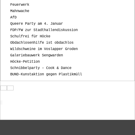
Feuerwerk
Mahnwache
AfD
Queere Party am 4. Januar
FDP/FW zur Stadthallendiskussion
Schulfrei für Höcke
Obdachlosenhilfe ist obdachlos
Wildschweine im Voslapper Groden
Galeriebauwerk Sengwarden
Höcke-Petition
Schnibbelparty – Cook & Dance
BUND-Kunstaktion gegen Plastikmüll
Startseite