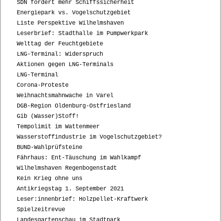
SDN fordert mehr Schiffssicherheit
Energiepark vs. Vogelschutzgebiet
Liste Perspektive Wilhelmshaven
Leserbrief: Stadthalle im Pumpwerkpark
Welttag der Feuchtgebiete
LNG-Terminal: Widerspruch
Aktionen gegen LNG-Terminals
LNG-Terminal
Corona-Proteste
Weihnachtsmahnwache in Varel
DGB-Region Oldenburg-Ostfriesland
Gib (Wasser)Stoff!
Tempolimit im Wattenmeer
Wasserstoffindustrie im Vogelschutzgebiet?
BUND-Wahlprüfsteine
Fährhaus: Ent-Täuschung im Wahlkampf
Wilhelmshaven Regenbogenstadt
Kein Krieg ohne uns
Antikriegstag 1. September 2021
Leser:innenbrief: Holzpellet-Kraftwerk
Spielzeitrevue
Landesgartenschau im Stadtpark