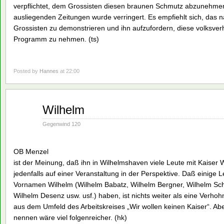
verpflichtet, dem Grossisten diesen braunen Schmutz abzunehmen.
ausliegenden Zeitungen wurde verringert. Es empfiehlt sich, das nä
Grossisten zu demonstrieren und ihn aufzufordern, diese volks
Programm zu nehmen. (ts)
Posted by
Hannes
at 22:00
März
Wilhelm
07
1994
Gegenwind 120
OB Menzel
ist der Meinung, daß ihn in Wilhelmshaven viele Leute mit Kaiser 
jedenfalls auf einer Veranstaltung in der Perspektive. Daß einige 
Vornamen Wilhelm (Wilhelm Babatz, Wilhelm Bergner, Wilhelm Sch
Wilhelm Desenz usw. usf.) haben, ist nichts weiter als eine Verh
aus dem Umfeld des Arbeitskreises „Wir wollen keinen Kaiser“. Ab
nennen wäre viel folgenreicher. (hk)