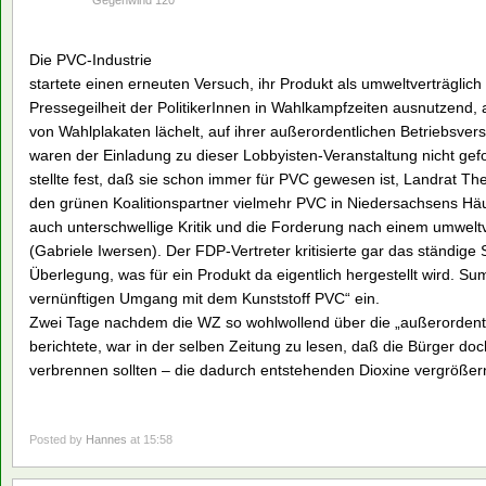
Gegenwind 120
Die PVC-Industrie
startete einen erneuten Versuch, ihr Produkt als umweltverträglich 
Pressegeilheit der PolitikerInnen in Wahlkampfzeiten ausnutzend,
von Wahlplakaten lächelt, auf ihrer außerordentlichen Betriebsv
waren der Einladung zu dieser Lobbyisten-Veranstaltung nicht gef
stellte fest, daß sie schon immer für PVC gewesen ist, Landrat The
den grünen Koalitionspartner vielmehr PVC in Niedersachsens Hä
auch unterschwellige Kritik und die Forderung nach einem umweltv
(Gabriele Iwersen). Der FDP-Vertreter kritisierte gar das ständige 
Überlegung, was für ein Produkt da eigentlich hergestellt wird. 
vernünftigen Umgang mit dem Kunststoff PVC“ ein.
Zwei Tage nachdem die WZ so wohlwollend über die „außerordentl
berichtete, war in der selben Zeitung zu lesen, daß die Bürger doc
verbrennen sollten – die dadurch entstehenden Dioxine vergrößer
Posted by
Hannes
at 15:58