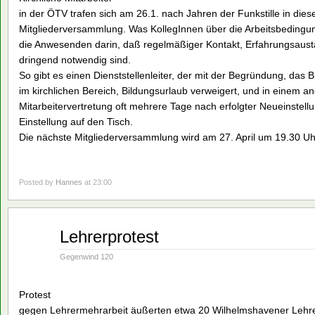
in der ÖTV trafen sich am 26.1. nach Jahren der Funkstille in di
Mitgliederversammlung. Was KollegInnen über die Arbeitsbedingung
die Anwesenden darin, daß regelmäßiger Kontakt, Erfahrungsaus
dringend notwendig sind.
So gibt es einen Dienststellenleiter, der mit der Begründung, das 
im kirchlichen Bereich, Bildungsurlaub verweigert, und in einem a
Mitarbeitervertretung oft mehrere Tage nach erfolgter Neueinstel
Einstellung auf den Tisch.
Die nächste Mitgliederversammlung wird am 27. April um 19.30 Uh
Posted by
Hannes
at 23:00
März
Lehrerprotest
07
1994
Gegenwind 120
Protest
gegen Lehrermehrarbeit äußerten etwa 20 Wilhelmshavener Lehre