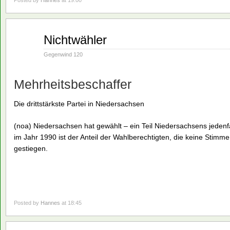
Posted by
Hannes
at 19:00
März
Nichtwähler
07
1994
Gegenwind 120
Mehrheitsbeschaffer
Die drittstärkste Partei in Niedersachsen
(noa) Niedersachsen hat gewählt – ein Teil Niedersachsens jedenfa
im Jahr 1990 ist der Anteil der Wahlberechtigten, die keine Stimm
gestiegen.
Posted by
Hannes
at 18:45