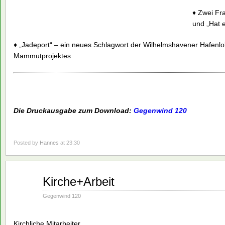
♦ Zwei Fr
und „Hat 
♦ „Jadeport“ – ein neues Schlagwort der Wilhelmshavener Hafenl
Mammutprojektes
Die Druckausgabe zum Download:
Gegenwind 120
Posted by
Hannes
at 23:30
März
Kirche+Arbeit
07
1994
Gegenwind 120
Kirchliche Mitarbeiter