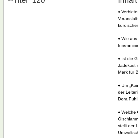
Inhalt
♦ Verbiete
Veranstal
kurdische
♦ Wie aus
Innenmini
♦ Ist die
Jadekost 
Mark für B
♦ Um „Kein
der Leite
Dora Fuh
♦ Welche 
Ölschlamm
stellt der
Umweltsch