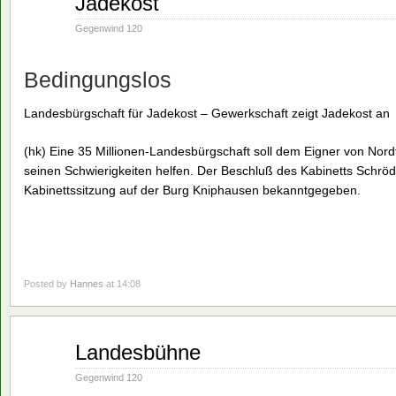
Jadekost
07
1994
Gegenwind 120
Bedingungslos
Landesbürgschaft für Jadekost – Gewerkschaft zeigt Jadekost an
(hk) Eine 35 Millionen-Landesbürgschaft soll dem Eigner von Nordf
seinen Schwierigkeiten helfen. Der Beschluß des Kabinetts Schrö
Kabinettssitzung auf der Burg Kniphausen bekanntgegeben.
Posted by
Hannes
at 14:08
März
Landesbühne
07
1994
Gegenwind 120