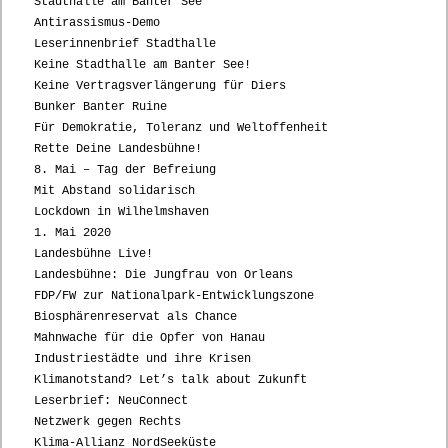
Stadthalle am Banter See
Antirassismus-Demo
Leserinnenbrief Stadthalle
Keine Stadthalle am Banter See!
Keine Vertragsverlängerung für Diers
Bunker Banter Ruine
Für Demokratie, Toleranz und Weltoffenheit
Rette Deine Landesbühne!
8. Mai – Tag der Befreiung
Mit Abstand solidarisch
Lockdown in Wilhelmshaven
1. Mai 2020
Landesbühne Live!
Landesbühne: Die Jungfrau von Orleans
FDP/FW zur Nationalpark-Entwicklungszone
Biosphärenreservat als Chance
Mahnwache für die Opfer von Hanau
Industriestädte und ihre Krisen
Klimanotstand? Let’s talk about Zukunft
Leserbrief: NeuConnect
Netzwerk gegen Rechts
Klima-Allianz NordSeeküste