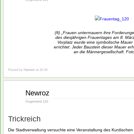
(ft) „Frauen untermauern ihre Forderunge
des diesjährigen Frauentages am 8. März
Vorplatz wurde eine symbolische Mauer
errichtet. Jeder Baustein dieser Mauer erh
an die Männergesellschaft. Fot
Posted by
Hannes
at 20:30
März
Newroz
07
1994
Gegenwind 120
Trickreich
Die Stadtverwaltung versuchte eine Veranstaltung des Kurdischen 