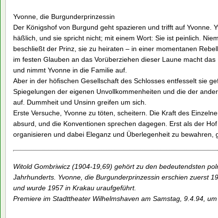
Yvonne, die Burgunderprinzessin
Der Königshof von Burgund geht spazieren und trifft auf Yvonne. Yvo
häßlich, und sie spricht nicht; mit einem Wort: Sie ist peinlich. 
beschließt der Prinz, sie zu heiraten – in einer momentanen Rebe
im festen Glauben an das Vorüberziehen dieser Laune macht das
und nimmt Yvonne in die Familie auf.
Aber in der höfischen Gesellschaft des Schlosses entfesselt sie gefä
Spiegelungen der eigenen Unvollkommenheiten und die der and
auf. Dummheit und Unsinn greifen um sich.
Erste Versuche, Yvonne zu töten, scheitern. Die Kraft des Einzelnen 
absurd, und die Konventionen sprechen dagegen. Erst als der Ho
organisieren und dabei Eleganz und Überlegenheit zu bewahren, 
Witold Gombriwicz (1904-19,69) gehört zu den bedeutendsten polni
Jahrhunderts. Yvonne, die Burgunderprinzessin erschien zuerst 193
und wurde 1957 in Krakau uraufgeführt.
Premiere im Stadttheater Wilhelmshaven am Samstag, 9.4.94, um