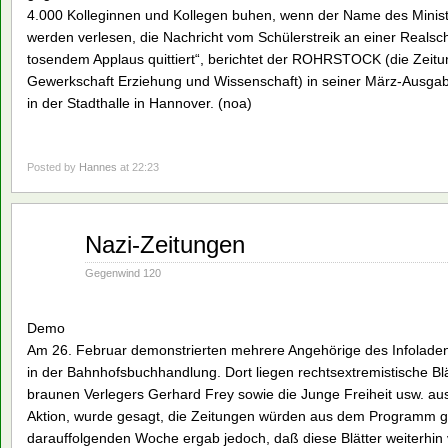
4.000 Kolleginnen und Kollegen buhen, wenn der Name des Minister
werden verlesen, die Nachricht vom Schülerstreik an einer Realschu
tosendem Applaus quittiert“, berichtet der ROHRSTOCK (die Zeit
Gewerkschaft Erziehung und Wissenschaft) in seiner März-Ausga
in der Stadthalle in Hannover. (noa)
Posted by
Hannes
at 22:23
März
Nazi-Zeitungen
07
1994
Gegenwind 120
Demo
Am 26. Februar demonstrierten mehrere Angehörige des Infolade
in der Bahnhofsbuchhandlung. Dort liegen rechtsextremistische Blä
braunen Verlegers Gerhard Frey sowie die Junge Freiheit usw. au
Aktion, wurde gesagt, die Zeitungen würden aus dem Programm 
darauffolgenden Woche ergab jedoch, daß diese Blätter weiterhin v