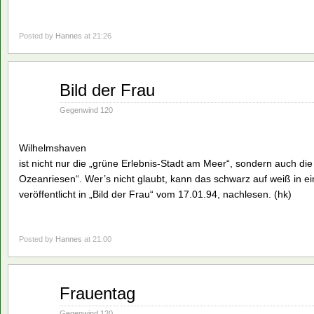
Posted by
Hannes
at 21:26
März
Bild der Frau
07
1994
Gegenwind 120
Wilhelmshaven
ist nicht nur die „grüne Erlebnis-Stadt am Meer“, sondern auch d
Ozeanriesen“. Wer’s nicht glaubt, kann das schwarz auf weiß in e
veröffentlicht in „Bild der Frau“ vom 17.01.94, nachlesen. (hk)
Posted by
Hannes
at 21:00
März
Frauentag
07
1994
Gegenwind 120