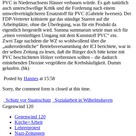
PVC in Niedersachsens Häuser verbauen würde. Es gab natürlich
auch unterschwellige Kritik und die Forderung nach einem
umweltverträglicheren Ersatzstoff für PVC (Gabriele Iwersen). Der
FDP-Vertreter kritisierte gar das ständige Starren auf die
Arbeitsplätze, ohne die Überlegung, was für ein Produkt da
eigentlich hergestellt wird. Summa summarum setzte man sich für
„einen vernünftigen Umgang mit dem Kunststoff PVC“ ein.
Zwei Tage nachdem die WZ so wohlwollend über die
„außerordentliche“ Betriebsversammlung der ICI berichtete, war in
der selben Zeitung zu lesen, daß die Bürger doch bitte keine mit
PVC beschichteten Hölzer verbrennen sollten – die dadurch
entstehenden Dioxine vergrößern die Krebshäufigkeit. Dumm
gelaufen. (hk)
Posted by
Hannes
at 15:58
Sorry, the comment form is closed at this time.
Schutz vor Staatsschutz
Sozialarbeit in Wilhelmshaven
Gegenwind 120
Gegenwind 120
Kirche+Arbeit
Lehrerprotest
Nazi-Zeitungen