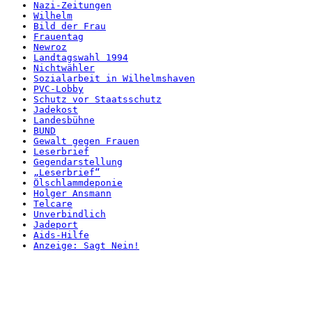
Nazi-Zeitungen
Wilhelm
Bild der Frau
Frauentag
Newroz
Landtagswahl 1994
Nichtwähler
Sozialarbeit in Wilhelmshaven
PVC-Lobby
Schutz vor Staatsschutz
Jadekost
Landesbühne
BUND
Gewalt gegen Frauen
Leserbrief
Gegendarstellung
„Leserbrief“
Ölschlammdeponie
Holger Ansmann
Telcare
Unverbindlich
Jadeport
Aids-Hilfe
Anzeige: Sagt Nein!