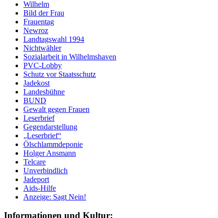
Wilhelm
Bild der Frau
Frauentag
Newroz
Landtagswahl 1994
Nichtwähler
Sozialarbeit in Wilhelmshaven
PVC-Lobby
Schutz vor Staatsschutz
Jadekost
Landesbühne
BUND
Gewalt gegen Frauen
Leserbrief
Gegendarstellung
„Leserbrief“
Ölschlammdeponie
Holger Ansmann
Telcare
Unverbindlich
Jadeport
Aids-Hilfe
Anzeige: Sagt Nein!
Informationen und Kultur: