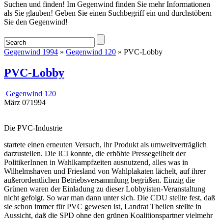
Startseite
Suchen und finden! Im Gegenwind finden Sie mehr Informationen
als Sie glauben! Geben Sie einen Suchbegriff ein und durchstöbern
Sie den Gegenwind!
Gegenwind 1994
»
Gegenwind 120
» PVC-Lobby
PVC-Lobby
Gegenwind 120
März
07
1994
Die PVC-Industrie
startete einen erneuten Versuch, ihr Produkt als umweltverträglich
darzustellen. Die ICI konnte, die erhöhte Pressegeilheit der
PolitikerInnen in Wahlkampfzeiten ausnutzend, alles was in
Wilhelmshaven und Friesland von Wahlplakaten lächelt, auf ihrer
außerordentlichen Betriebsversammlung begrüßen. Einzig die
Grünen waren der Einladung zu dieser Lobbyisten-Veranstaltung
nicht gefolgt. So war man dann unter sich. Die CDU stellte fest, daß
sie schon immer für PVC gewesen ist, Landrat Theilen stellte in
Aussicht, daß die SPD ohne den grünen Koalitionspartner vielmehr