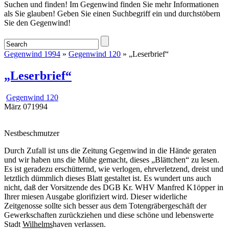
Startseite
Suchen und finden! Im Gegenwind finden Sie mehr Informationen
als Sie glauben! Geben Sie einen Suchbegriff ein und durchstöbern
Sie den Gegenwind!
Gegenwind 1994
»
Gegenwind 120
» „Leserbrief“
„Leserbrief“
Gegenwind 120
März
07
1994
Nestbeschmutzer
Durch Zufall ist uns die Zeitung Gegenwind in die Hände geraten
und wir haben uns die Mühe gemacht, dieses „Blättchen“ zu lesen.
Es ist geradezu erschütternd, wie verlogen, ehrverletzend, dreist und
letztlich dümmlich dieses Blatt gestaltet ist. Es wundert uns auch
nicht, daß der Vorsitzende des DGB Kr. WHV Manfred K1öpper in
Ihrer miesen Ausgabe glorifiziert wird. Dieser widerliche
Zeitgenosse sollte sich besser aus dem Totengräbergeschäft der
Gewerkschaften zurückziehen und diese schöne und lebenswerte
Stadt
Wilhelms
haven verlassen.