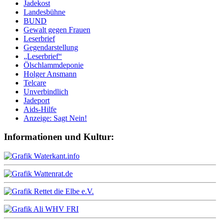
Jadekost
Landesbühne
BUND
Gewalt gegen Frauen
Leserbrief
Gegendarstellung
„Leserbrief“
Ölschlammdeponie
Holger Ansmann
Telcare
Unverbindlich
Jadeport
Aids-Hilfe
Anzeige: Sagt Nein!
Informationen und Kultur: