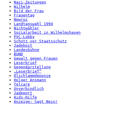
Nazi-Zeitungen
Wilhelm
Bild der Frau
Frauentag
Newroz
Landtagswahl 1994
Nichtwähler
Sozialarbeit in Wilhelmshaven
PVC-Lobby
Schutz vor Staatsschutz
Jadekost
Landesbühne
BUND
Gewalt gegen Frauen
Leserbrief
Gegendarstellung
„Leserbrief“
Ölschlammdeponie
Holger Ansmann
Telcare
Unverbindlich
Jadeport
Aids-Hilfe
Anzeige: Sagt Nein!