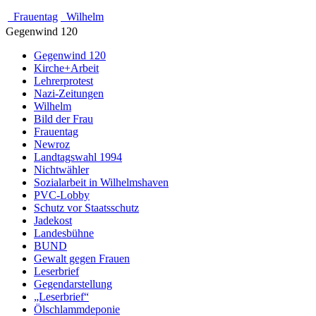
Frauentag
Wilhelm
Gegenwind 120
Gegenwind 120
Kirche+Arbeit
Lehrerprotest
Nazi-Zeitungen
Wilhelm
Bild der Frau
Frauentag
Newroz
Landtagswahl 1994
Nichtwähler
Sozialarbeit in Wilhelmshaven
PVC-Lobby
Schutz vor Staatsschutz
Jadekost
Landesbühne
BUND
Gewalt gegen Frauen
Leserbrief
Gegendarstellung
„Leserbrief“
Ölschlammdeponie