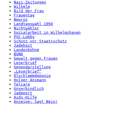
Nazi-Zeitungen
Wilhelm
Bild der Frau
Frauentag
Newroz
Landtagswahl 1994
Nichtwähler
Sozialarbeit in Wilhelmshaven
PVC-Lobby
Schutz vor Staatsschutz
Jadekost
Landesbühne
BUND
Gewalt gegen Frauen
Leserbrief
Gegendarstellung
„Leserbrief“
Ölschlammdeponie
Holger Ansmann
Telcare
Unverbindlich
Jadeport
Aids-Hilfe
Anzeige: Sagt Nein!