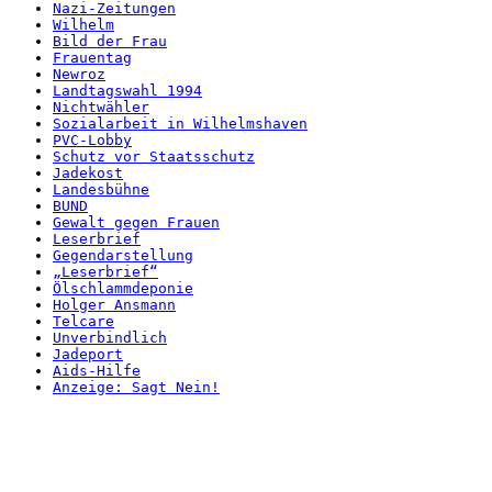
Nazi-Zeitungen
Wilhelm
Bild der Frau
Frauentag
Newroz
Landtagswahl 1994
Nichtwähler
Sozialarbeit in Wilhelmshaven
PVC-Lobby
Schutz vor Staatsschutz
Jadekost
Landesbühne
BUND
Gewalt gegen Frauen
Leserbrief
Gegendarstellung
„Leserbrief“
Ölschlammdeponie
Holger Ansmann
Telcare
Unverbindlich
Jadeport
Aids-Hilfe
Anzeige: Sagt Nein!