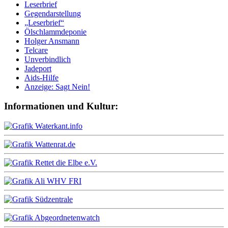
Leserbrief
Gegendarstellung
„Leserbrief“
Ölschlammdeponie
Holger Ansmann
Telcare
Unverbindlich
Jadeport
Aids-Hilfe
Anzeige: Sagt Nein!
Informationen und Kultur: