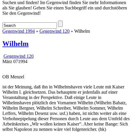
Startseite
Suchen und finden! Im Gegenwind finden Sie mehr Informationen
als Sie glauben! Geben Sie einen Suchbegriff ein und durchstöbern
Sie den Gegenwind!
Gegenwind 1994
»
Gegenwind 120
» Wilhelm
Wilhelm
Gegenwind 120
März
07
1994
OB Menzel
ist der Meinung, daß ihn in Wilhelmshaven viele Leute mit Kaiser
Wilhelm I. gleichsetzen. Das behauptete er jedenfalls auf einer
Veranstaltung in der Perspektive. Daß einige Leute in
Wilhelmshaven plötzlich den Vornamen Wilhelm (Wilhelm Babatz,
Wilhelm Bergner, Wilhelm Schreiber, Wilhelm Sommer, Wilhelm
Leffers, Wilhelm Desenz usw. usf.) haben, ist nichts weiter als eine
Verhohnepipelung dieser Personen durch Leute aus dem Umfeld des
Arbeitskreises „Wir wollen keinen Kaiser“. Aber keine Bange: Sich
selbst Napoleon zu nennen wäre viel folgenreicher. (hk)