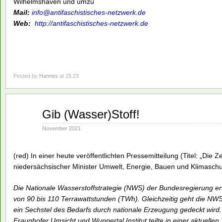
Wilhelmshaven und umzu
Mail:
info@antifaschistisches-netzwerk.de
Web:
http://antifaschistisches-netzwerk.de
Posted by
Hannes
at 15:23
Nov.
Gib (Wasser)Stoff!
23
2021
November 2021
(red) In einer heute veröffentlichten Pressemitteilung (Titel: „Die Ze
niedersächsischer Minister Umwelt, Energie, Bauen und Klimaschu
Die Nationale Wasserstoffstrategie (NWS) der Bundesregierung er
von 90 bis 110 Terrawattstunden (TWh). Gleichzeitig geht die NWS
ein Sechstel des Bedarfs durch nationale Erzeugung gedeckt wird. 
Fraunhofer Umsicht und Wuppertal Institut teilte in einer aktuellen