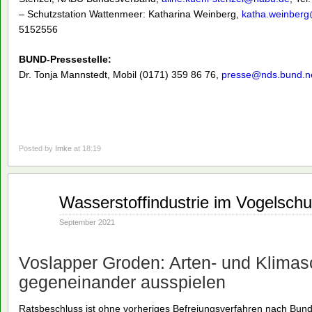
– Schutzstation Wattenmeer: Katharina Weinberg,
katha.weinberg
5152556
BUND-Pressestelle:
Dr. Tonja Mannstedt, Mobil (0171) 359 86 76,
presse@nds.bund.ne
Posted by
Imke
at 18:19
Sep.
Wasserstoffindustrie im Vogelschu
20
2021
September 2021
Voslapper Groden: Arten- und Klimas
gegeneinander ausspielen
Ratsbeschluss ist ohne vorheriges Befreiungsverfahren nach Bund