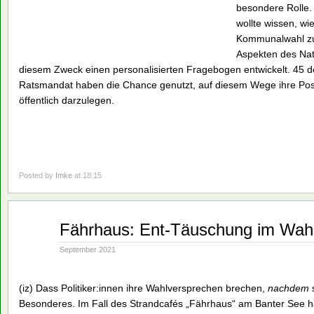
besondere Rolle
wollte wissen, wi
Kommunalwahl zu
Aspekten des Nat
diesem Zweck einen personalisierten Fragebogen entwickelt. 45 d
Ratsmandat haben die Chance genutzt, auf diesem Wege ihre Po
öffentlich darzulegen.
Posted by
Imke
at 18:15
Sep.
Fährhaus: Ent-Täuschung im Wah
06
2021
September 2021
(iz) Dass Politiker:innen ihre Wahlversprechen brechen,
nachdem
s
Besonderes. Im Fall des Strandcafés „Fährhaus“ am Banter See hät