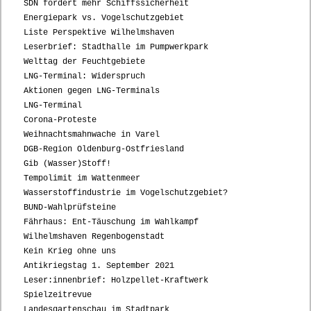
SDN fordert mehr Schiffssicherheit
Energiepark vs. Vogelschutzgebiet
Liste Perspektive Wilhelmshaven
Leserbrief: Stadthalle im Pumpwerkpark
Welttag der Feuchtgebiete
LNG-Terminal: Widerspruch
Aktionen gegen LNG-Terminals
LNG-Terminal
Corona-Proteste
Weihnachtsmahnwache in Varel
DGB-Region Oldenburg-Ostfriesland
Gib (Wasser)Stoff!
Tempolimit im Wattenmeer
Wasserstoffindustrie im Vogelschutzgebiet?
BUND-Wahlprüfsteine
Fährhaus: Ent-Täuschung im Wahlkampf
Wilhelmshaven Regenbogenstadt
Kein Krieg ohne uns
Antikriegstag 1. September 2021
Leser:innenbrief: Holzpellet-Kraftwerk
Spielzeitrevue
Landesgartenschau im Stadtpark