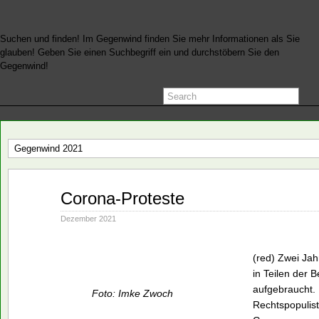
Suchen und finden! Im Gegenwind finden Sie mehr Informationen als Sie
glauben! Geben Sie einen Suchbegriff ein und durchstöbern Sie den
Gegenwind!
Gegenwind 2021
Dez.
Corona-Proteste
27
2021
Dezember 2021
(red) Zwei Ja
in Teilen der 
aufgebraucht. 
Foto: Imke Zwoch
Rechtspopulist