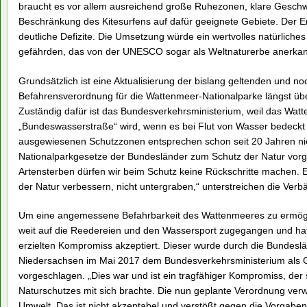
braucht es vor allem ausreichend große Ruhezonen, klare Gesch
Beschränkung des Kitesurfens auf dafür geeignete Gebiete. Der E
deutliche Defizite. Die Umsetzung würde ein wertvolles natürlich
gefährden, das von der UNESCO sogar als Weltnaturerbe anerkan
Grundsätzlich ist eine Aktualisierung der bislang geltenden und
Befahrensverordnung für die Wattenmeer-Nationalparke längst über
Zuständig dafür ist das Bundesverkehrsministerium, weil das Wat
„Bundeswasserstraße“ wird, wenn es bei Flut von Wasser bedeckt i
ausgewiesenen Schutzzonen entsprechen schon seit 20 Jahren nic
Nationalparkgesetze der Bundesländer zum Schutz der Natur vorge
Artensterben dürfen wir beim Schutz keine Rückschritte machen.
der Natur verbessern, nicht untergraben,“ unterstreichen die Verb
Um eine angemessene Befahrbarkeit des Wattenmeeres zu ermögl
weit auf die Reedereien und den Wassersport zugegangen und hat
erzielten Kompromiss akzeptiert. Dieser wurde durch die Bundesl
Niedersachsen im Mai 2017 dem Bundesverkehrsministerium als 
vorgeschlagen. „Dies war und ist ein tragfähiger Kompromiss, de
Naturschutzes mit sich brachte. Die nun geplante Verordnung verw
Umwelt. Das ist nicht akzeptabel und verstößt gegen die Vorgabe