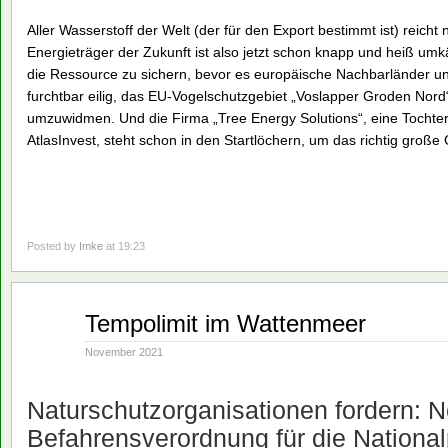
Aller Wasserstoff der Welt (der für den Export bestimmt ist) reicht
Energieträger der Zukunft ist also jetzt schon knapp und heiß umkä
die Ressource zu sichern, bevor es europäische Nachbarländer u
furchtbar eilig, das EU-Vogelschutzgebiet „Voslapper Groden Nor
umzuwidmen. Und die Firma „Tree Energy Solutions“, eine Tochter
AtlasInvest, steht schon in den Startlöchern, um das richtig große
Posted by
Imke
at 19:23
Nov.
Tempolimit im Wattenmeer
09
2021
November 2021
Naturschutzorganisationen fordern: 
Befahrensverordnung für die Nationa