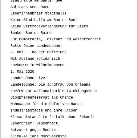
Stadthalle am Banter See
Antirassismus-Demo
Leserinnenbrief Stadthalle
Keine Stadthalle am Banter See!
Keine Vertragsverlängerung für Diers
Bunker Banter Ruine
Für Demokratie, Toleranz und Weltoffenheit
Rette Deine Landesbühne!
8. Mai – Tag der Befreiung
Mit Abstand solidarisch
Lockdown in Wilhelmshaven
1. Mai 2020
Landesbühne Live!
Landesbühne: Die Jungfrau von Orleans
FDP/FW zur Nationalpark-Entwicklungszone
Biosphärenreservat als Chance
Mahnwache für die Opfer von Hanau
Industriestädte und ihre Krisen
Klimanotstand? Let’s talk about Zukunft
Leserbrief: NeuConnect
Netzwerk gegen Rechts
Klima-Allianz NordSeeküste