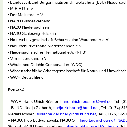
• Landesverband Bürgerinitiativen Umweltschutz (LBU) Niedersach
• M.E.E.R. e.V.
• Der Mellumrat e.V.
• NABU Bundesverband
• NABU Niedersachsen
• NABU Schleswig-Holstein
• Naturschutzgesellschaft Schutzstation Wattenmeer e.V.
• Naturschutzverband Niedersachsen e.V.
• Niedersächsischer Heimatbund e.V. (NHB)
• Verein Jordsand e.V.
• Whale and Dolphin Conservation (WDC)
• Wissenschaftliche Arbeitsgemeinschaft für Natur- und Umweltsc
• WWF Deutschland
Kontakt:
– WWF: Hans-Ulrich Rösner,
hans-ulrich.roesner@wwf.de
, Tel. (
– BUND: Nadja Ziebarth,
nadja.ziebarth@bund.net
, Tel. (0174) 
Niedersachsen,
susanne.gerstner@nds.bund.net
, Tel. (0175) 565
– NABU: Ingo Ludwichowski, NABU SH,
Ingo.Ludwichowski@NAB
Stenzel, NABU Bundesverband,
aline.kuehl-stenzel@nabu.de
, Te