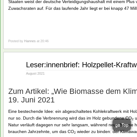
Staaten weist der deutsche Verteidigungshaushalt mit einem Plus 
Zuwachsraten auf. Für das laufende Jahr liegt er bei knapp 47 Mil
Posted by
Hannes
at 20:46
Aug.
Leser:innenbrief: Holzpellet-Kraft
10
2021
August 2021
Zum Artikel: „Wie Biomasse dem Klima
19. Juni 2021
Eine bestechende Idee: ein abgeschaltetes Kohlekraftwerk mit Hol
nur so. Durch die Verbrennung wird das im Holz gebundene CO
u
2
Natur verläuft dagegen nur sehr langsam, während neue Bäume
go Top
brauchen Jahrzehnte, um das CO
wieder zu binden: der Klimawan
2