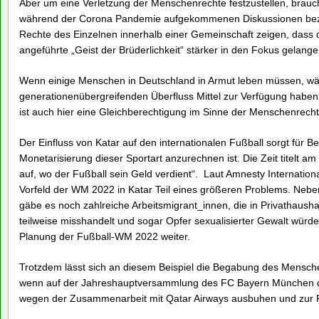
Aber um eine Verletzung der Menschenrechte festzustellen, braucht
während der Corona Pandemie aufgekommenen Diskussionen bezüg
Rechte des Einzelnen innerhalb einer Gemeinschaft zeigen, dass 
angeführte „Geist der Brüderlichkeit“ stärker in den Fokus gelang
Wenn einige Menschen in Deutschland in Armut leben müssen, w
generationenübergreifenden Überfluss Mittel zur Verfügung haben
ist auch hier eine Gleichberechtigung im Sinne der Menschenrech
Der Einfluss von Katar auf den internationalen Fußball sorgt für B
Monetarisierung dieser Sportart anzurechnen ist. Die Zeit titelt am
auf, wo der Fußball sein Geld verdient“. Laut Amnesty Internatio
Vorfeld der WM 2022 in Katar Teil eines größeren Problems. Neben
gäbe es noch zahlreiche Arbeitsmigrant_innen, die in Privathausha
teilweise misshandelt und sogar Opfer sexualisierter Gewalt würd
Planung der Fußball-WM 2022 weiter.
Trotzdem lässt sich an diesem Beispiel die Begabung des Mensch
wenn auf der Jahreshauptversammlung des FC Bayern München die
wegen der Zusammenarbeit mit Qatar Airways ausbuhen und zur R