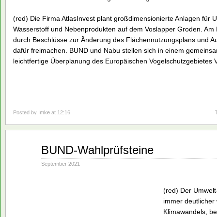
(red) Die Firma AtlasInvest plant großdimensionierte Anlagen für
Wasserstoff und Nebenprodukten auf dem Voslapper Groden. Am Mi
durch Beschlüsse zur Änderung des Flächennutzungsplans und A
dafür freimachen. BUND und Nabu stellen sich in einem gemeinsa
leichtfertige Überplanung des Europäischen Vogelschutzgebietes
Posted by
Imke
at 12:16
Sep.
BUND-Wahlprüfsteine
07
2021
September 2021
(red) Der Umwelt-
immer deutliche
Klimawandels, be