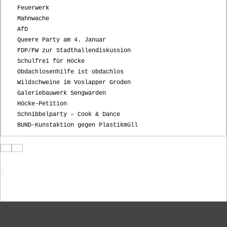
Feuerwerk
Mahnwache
AfD
Queere Party am 4. Januar
FDP/FW zur Stadthallendiskussion
Schulfrei für Höcke
Obdachlosenhilfe ist obdachlos
Wildschweine im Voslapper Groden
Galeriebauwerk Sengwarden
Höcke-Petition
Schnibbelparty – Cook & Dance
BUND-Kunstaktion gegen Plastikmüll
Startseite