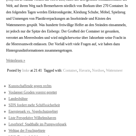
Welt, auf ihrem Weg nach Bremerhaven nördlich von Borkum über 270 Container. In
den folgenden Tagen werden Elektronikgeräte, Kleidung Schuhe, Möbel, Spielzeug
und Unmengen von Plastikverpackungen an Inselstrände und Küsten des
Wattenmeeres gespült. Was hunderte freiwillige Helfer an den Stränden einsammeln,
ist jedoch nur die Spitze des Eisbergs: Der Großteil der Container ist gesunken,
verrottet am Meeresboden und wird möglicherweise über Jahrzehnte seine Fracht in
die Meeresumwelt entlassen. Der Vorfall wirft viele Fragen auf, wir haben dazu
Hintergrundinformationen zusammengetragen.
Weiterlesen »
Posted by
Imke
at 21:41
Tagged with:
Container
,
Havarie
,
Nordsee
,
Wattenmeer
Kunstschaffende gegen rechts
Voslapper Groden vorerst gerettet
Landesbühne
SDN fordert mehr Schiffssicherheit
Energiepark vs. Vogelschutzgebiet
Liste Perspektive Wilhelmshaven
Leserbrief: Stadthalle im Pumpwerkpark
Welttag der Feuchtgebiete