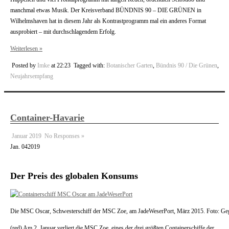
manchmal etwas Musik. Der Kreisverband BÜNDNIS 90 – DIE GRÜNEN in
Wilhelmshaven hat in diesem Jahr als Kontrastprogramm mal ein anderes Format
ausprobiert – mit durchschlagendem Erfolg.
Weiterlesen »
Posted by
Imke
at 22:23
Tagged with:
Botanischer Garten
,
Bündnis 90 / Die Grünen
,
Neujahrsempfang
Container-Havarie
Januar 2019
No Responses »
Jan.
04
2019
Der Preis des globalen Konsums
Die MSC Oscar, Schwesterschiff der MSC Zoe, am JadeWeserPort, März 2015. Foto: G
(red) Am 2. Januar verliert die MSC Zoe, eines der drei größten Containerschiffe der