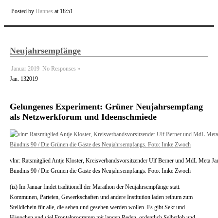
Posted by
Hannes
at 18:51
Neujahrsempfänge
Januar 2019
No Responses »
Jan.
13
2019
Gelungenes Experiment: Grüner Neujahrsempfang
als Netzwerkforum und Ideenschmiede
vlnr: Ratsmitglied Antje Kloster, Kreisverbandsvorsitzender Ulf Berner und MdL Meta J
Bündnis 90 / Die Grünen die Gäste des Neujahrsempfangs. Foto: Imke Zwoch
(iz) Im Januar findet traditionell der Marathon der Neujahrsempfänge statt.
Kommunen, Parteien, Gewerkschaften und andere Institution laden reihum zum
Stelldichein für alle, die sehen und gesehen werden wollen. Es gibt Sekt und
Häppchen und viel Frontalprogramm mit langen Reden, ordentlich Selbstlob und