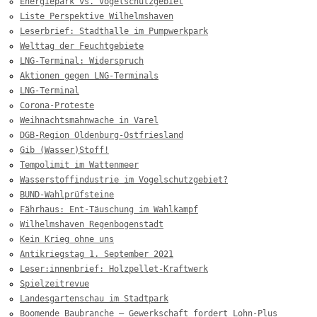
Energiepark vs. Vogelschutzgebiet
Liste Perspektive Wilhelmshaven
Leserbrief: Stadthalle im Pumpwerkpark
Welttag der Feuchtgebiete
LNG-Terminal: Widerspruch
Aktionen gegen LNG-Terminals
LNG-Terminal
Corona-Proteste
Weihnachtsmahnwache in Varel
DGB-Region Oldenburg-Ostfriesland
Gib (Wasser)Stoff!
Tempolimit im Wattenmeer
Wasserstoffindustrie im Vogelschutzgebiet?
BUND-Wahlprüfsteine
Fährhaus: Ent-Täuschung im Wahlkampf
Wilhelmshaven Regenbogenstadt
Kein Krieg ohne uns
Antikriegstag 1. September 2021
Leser:innenbrief: Holzpellet-Kraftwerk
Spielzeitrevue
Landesgartenschau im Stadtpark
Boomende Baubranche – Gewerkschaft fordert Lohn-Plus