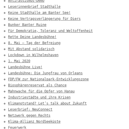
Antirassismus-Demo
Leserinnenbrief Stadthalle
Keine Stadthalle am Banter See!
Keine Vertragsverlängerung für Diers
Bunker Banter Ruine
Für Demokratie, Toleranz und Weltoffenheit
Rette Deine Landesbühne!
8. Mai – Tag der Befreiung
Mit Abstand solidarisch
Lockdown in Wilhelmshaven
1. Mai 2020
Landesbühne Live!
Landesbühne: Die Jungfrau von Orleans
FDP/FW zur Nationalpark-Entwicklungszone
Biosphärenreservat als Chance
Mahnwache für die Opfer von Hanau
Industriestädte und ihre Krisen
Klimanotstand? Let’s talk about Zukunft
Leserbrief: NeuConnect
Netzwerk gegen Rechts
Klima-Allianz NordSeeküste
Feuerwerk