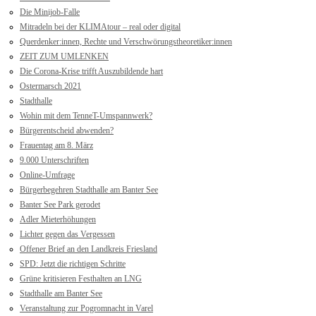
Die Minijob-Falle
Mitradeln bei der KLIMAtour – real oder digital
Querdenker:innen, Rechte und Verschwörungstheoretiker:innen
ZEIT ZUM UMLENKEN
Die Corona-Krise trifft Auszubildende hart
Ostermarsch 2021
Stadthalle
Wohin mit dem TenneT-Umspannwerk?
Bürgerentscheid abwenden?
Frauentag am 8. März
9.000 Unterschriften
Online-Umfrage
Bürgerbegehren Stadthalle am Banter See
Banter See Park gerodet
Adler Mieterhöhungen
Lichter gegen das Vergessen
Offener Brief an den Landkreis Friesland
SPD: Jetzt die richtigen Schritte
Grüne kritisieren Festhalten an LNG
Stadthalle am Banter See
Veranstaltung zur Pogromnacht in Varel