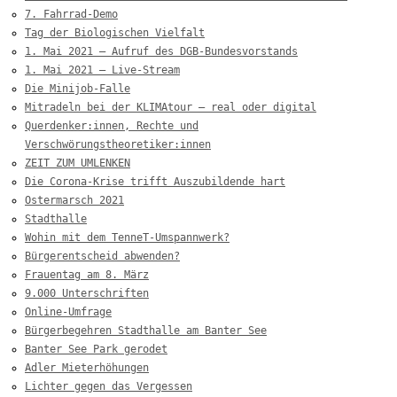
7. Fahrrad-Demo
Tag der Biologischen Vielfalt
1. Mai 2021 – Aufruf des DGB-Bundesvorstands
1. Mai 2021 – Live-Stream
Die Minijob-Falle
Mitradeln bei der KLIMAtour – real oder digital
Querdenker:innen, Rechte und
Verschwörungstheoretiker:innen
ZEIT ZUM UMLENKEN
Die Corona-Krise trifft Auszubildende hart
Ostermarsch 2021
Stadthalle
Wohin mit dem TenneT-Umspannwerk?
Bürgerentscheid abwenden?
Frauentag am 8. März
9.000 Unterschriften
Online-Umfrage
Bürgerbegehren Stadthalle am Banter See
Banter See Park gerodet
Adler Mieterhöhungen
Lichter gegen das Vergessen