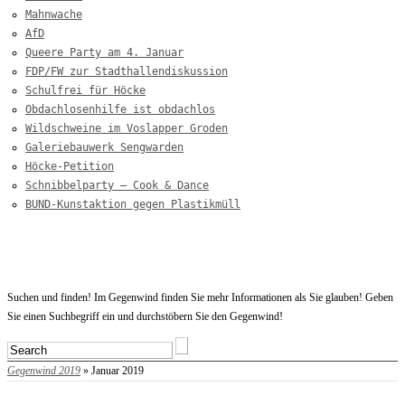
Mahnwache
AfD
Queere Party am 4. Januar
FDP/FW zur Stadthallendiskussion
Schulfrei für Höcke
Obdachlosenhilfe ist obdachlos
Wildschweine im Voslapper Groden
Galeriebauwerk Sengwarden
Höcke-Petition
Schnibbelparty – Cook & Dance
BUND-Kunstaktion gegen Plastikmüll
Startseite
Suchen und finden! Im Gegenwind finden Sie mehr Informationen als Sie glauben! Geben
Sie einen Suchbegriff ein und durchstöbern Sie den Gegenwind!
Gegenwind 2019
» Januar 2019