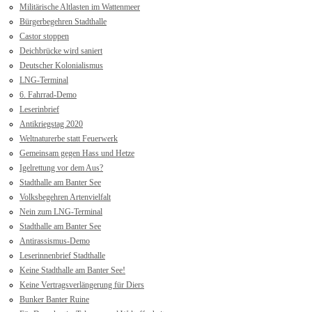
Militärische Altlasten im Wattenmeer
Bürgerbegehren Stadthalle
Castor stoppen
Deichbrücke wird saniert
Deutscher Kolonialismus
LNG-Terminal
6. Fahrrad-Demo
Leserinbrief
Antikriegstag 2020
Weltnaturerbe statt Feuerwerk
Gemeinsam gegen Hass und Hetze
Igelrettung vor dem Aus?
Stadthalle am Banter See
Volksbegehren Artenvielfalt
Nein zum LNG-Terminal
Stadthalle am Banter See
Antirassismus-Demo
Leserinnenbrief Stadthalle
Keine Stadthalle am Banter See!
Keine Vertragsverlängerung für Diers
Bunker Banter Ruine