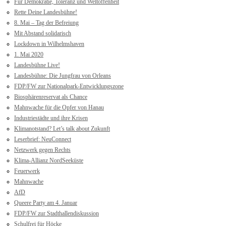
Für Demokratie, Toleranz und Weltoffenheit
Rette Deine Landesbühne!
8. Mai – Tag der Befreiung
Mit Abstand solidarisch
Lockdown in Wilhelmshaven
1. Mai 2020
Landesbühne Live!
Landesbühne: Die Jungfrau von Orleans
FDP/FW zur Nationalpark-Entwicklungszone
Biosphärenreservat als Chance
Mahnwache für die Opfer von Hanau
Industriestädte und ihre Krisen
Klimanotstand? Let’s talk about Zukunft
Leserbrief: NeuConnect
Netzwerk gegen Rechts
Klima-Allianz NordSeeküste
Feuerwerk
Mahnwache
AfD
Queere Party am 4. Januar
FDP/FW zur Stadthallendiskussion
Schulfrei für Höcke