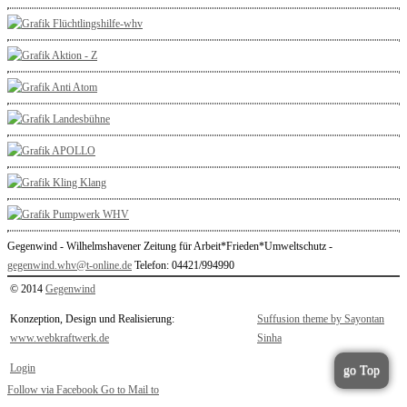
Gegenwind - Wilhelmshavener Zeitung für Arbeit*Frieden*Umweltschutz -
gegenwind.whv@t-online.de
Telefon: 04421/994990
© 2014
Gegenwind
Konzeption, Design und Realisierung:
Suffusion theme by Sayontan
www.webkraftwerk.de
Sinha
Login
go Top
Follow via Facebook
Go to
Mail to