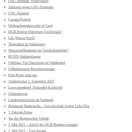
LNG-Terminal: Widerspruch
Aktionen gegen LNG-Terminals
LNG-Terminal
Corona-Proteste
Weihnachtsmahnwache in Varel
DGB-Region Oldenburg-Ostfriesland
Gib (Wasser)Stoff!
Tempolimit im Wattenmeer
Wasserstoffindustrie im Vogelschutzgebiet?
BUND-Wahlprüfsteine
Fährhaus: Ent-Täuschung im Wahlkampf
Wilhelmshaven Regenbogenstadt
Kein Krieg ohne uns
Antikriegstag 1. September 2021
Leser:innenbrief: Holzpellet-Kraftwerk
Spielzeitrevue
Landesgartenschau im Stadtpark
Boomende Baubranche – Gewerkschaft fordert Lohn-Plus
7. Fahrrad-Demo
Tag der Biologischen Vielfalt
1. Mai 2021 – Aufruf des DGB-Bundesvorstands
1. Mai 2021 – Live-Stream