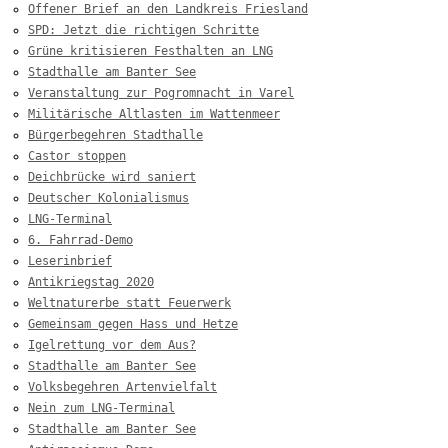
Offener Brief an den Landkreis Friesland
SPD: Jetzt die richtigen Schritte
Grüne kritisieren Festhalten an LNG
Stadthalle am Banter See
Veranstaltung zur Pogromnacht in Varel
Militärische Altlasten im Wattenmeer
Bürgerbegehren Stadthalle
Castor stoppen
Deichbrücke wird saniert
Deutscher Kolonialismus
LNG-Terminal
6. Fahrrad-Demo
Leserinbrief
Antikriegstag 2020
Weltnaturerbe statt Feuerwerk
Gemeinsam gegen Hass und Hetze
Igelrettung vor dem Aus?
Stadthalle am Banter See
Volksbegehren Artenvielfalt
Nein zum LNG-Terminal
Stadthalle am Banter See