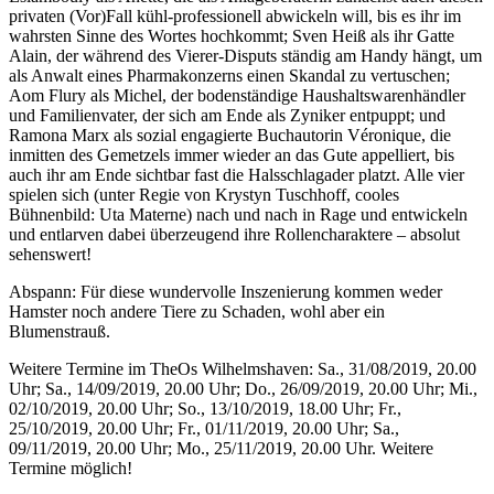
privaten (Vor)Fall kühl-professionell abwickeln will, bis es ihr im
wahrsten Sinne des Wortes hochkommt; Sven Heiß als ihr Gatte
Alain, der während des Vierer-Disputs ständig am Handy hängt, um
als Anwalt eines Pharmakonzerns einen Skandal zu vertuschen;
Aom Flury als Michel, der bodenständige Haushaltswarenhändler
und Familienvater, der sich am Ende als Zyniker entpuppt; und
Ramona Marx als sozial engagierte Buchautorin Véronique, die
inmitten des Gemetzels immer wieder an das Gute appelliert, bis
auch ihr am Ende sichtbar fast die Halsschlagader platzt. Alle vier
spielen sich (unter Regie von Krystyn Tuschhoff, cooles
Bühnenbild: Uta Materne) nach und nach in Rage und entwickeln
und entlarven dabei überzeugend ihre Rollencharaktere – absolut
sehenswert!
Abspann: Für diese wundervolle Inszenierung kommen weder
Hamster noch andere Tiere zu Schaden, wohl aber ein
Blumenstrauß.
Weitere Termine im TheOs Wilhelmshaven: Sa., 31/08/2019, 20.00
Uhr; Sa., 14/09/2019, 20.00 Uhr; Do., 26/09/2019, 20.00 Uhr; Mi.,
02/10/2019, 20.00 Uhr; So., 13/10/2019, 18.00 Uhr; Fr.,
25/10/2019, 20.00 Uhr; Fr., 01/11/2019, 20.00 Uhr; Sa.,
09/11/2019, 20.00 Uhr; Mo., 25/11/2019, 20.00 Uhr. Weitere
Termine möglich!