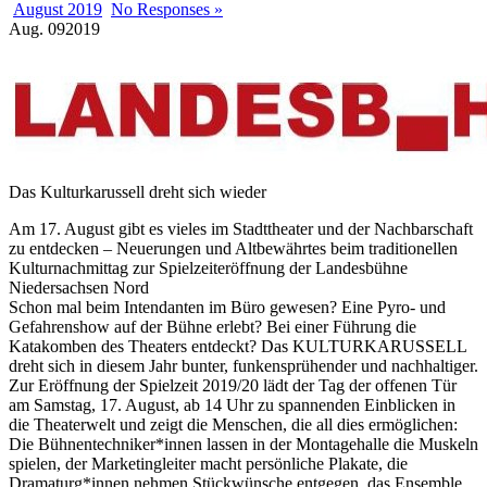
August 2019
No Responses »
Aug.
09
2019
Das Kulturkarussell dreht sich wieder
Am 17. August gibt es vieles im Stadttheater und der Nachbarschaft
zu entdecken – Neuerungen und Altbewährtes beim traditionellen
Kulturnachmittag zur Spielzeiteröffnung der Landesbühne
Niedersachsen Nord
Schon mal beim Intendanten im Büro gewesen? Eine Pyro- und
Gefahrenshow auf der Bühne erlebt? Bei einer Führung die
Katakomben des Theaters entdeckt? Das KULTURKARUSSELL
dreht sich in diesem Jahr bunter, funkensprühender und nachhaltiger.
Zur Eröffnung der Spielzeit 2019/20 lädt der Tag der offenen Tür
am Samstag, 17. August, ab 14 Uhr zu spannenden Einblicken in
die Theaterwelt und zeigt die Menschen, die all dies ermöglichen:
Die Bühnentechniker*innen lassen in der Montagehalle die Muskeln
spielen, der Marketingleiter macht persönliche Plakate, die
Dramaturg*innen nehmen Stückwünsche entgegen, das Ensemble