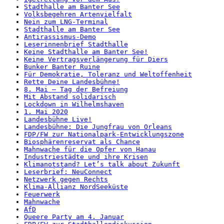
Stadthalle am Banter See
Volksbegehren Artenvielfalt
Nein zum LNG-Terminal
Stadthalle am Banter See
Antirassismus-Demo
Leserinnenbrief Stadthalle
Keine Stadthalle am Banter See!
Keine Vertragsverlängerung für Diers
Bunker Banter Ruine
Für Demokratie, Toleranz und Weltoffenheit
Rette Deine Landesbühne!
8. Mai – Tag der Befreiung
Mit Abstand solidarisch
Lockdown in Wilhelmshaven
1. Mai 2020
Landesbühne Live!
Landesbühne: Die Jungfrau von Orleans
FDP/FW zur Nationalpark-Entwicklungszone
Biosphärenreservat als Chance
Mahnwache für die Opfer von Hanau
Industriestädte und ihre Krisen
Klimanotstand? Let’s talk about Zukunft
Leserbrief: NeuConnect
Netzwerk gegen Rechts
Klima-Allianz NordSeeküste
Feuerwerk
Mahnwache
AfD
Queere Party am 4. Januar