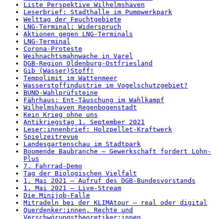
Liste Perspektive Wilhelmshaven
Leserbrief: Stadthalle im Pumpwerkpark
Welttag der Feuchtgebiete
LNG-Terminal: Widerspruch
Aktionen gegen LNG-Terminals
LNG-Terminal
Corona-Proteste
Weihnachtsmahnwache in Varel
DGB-Region Oldenburg-Ostfriesland
Gib (Wasser)Stoff!
Tempolimit im Wattenmeer
Wasserstoffindustrie im Vogelschutzgebiet?
BUND-Wahlprüfsteine
Fährhaus: Ent-Täuschung im Wahlkampf
Wilhelmshaven Regenbogenstadt
Kein Krieg ohne uns
Antikriegstag 1. September 2021
Leser:innenbrief: Holzpellet-Kraftwerk
Spielzeitrevue
Landesgartenschau im Stadtpark
Boomende Baubranche – Gewerkschaft fordert Lohn-
Plus
7. Fahrrad-Demo
Tag der Biologischen Vielfalt
1. Mai 2021 – Aufruf des DGB-Bundesvorstands
1. Mai 2021 – Live-Stream
Die Minijob-Falle
Mitradeln bei der KLIMAtour – real oder digital
Querdenker:innen, Rechte und
Verschwörungstheoretiker:innen