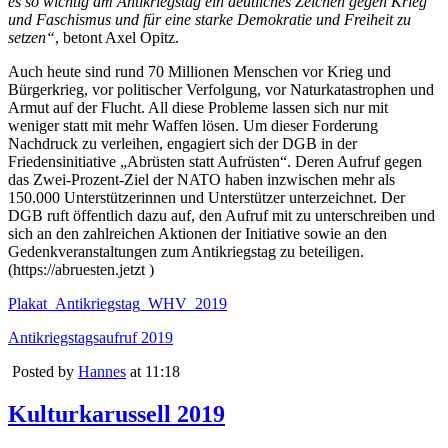
es so wichtig am Antikriegstag ein deutliches Zeichen gegen Krieg
und Faschismus und für eine starke Demokratie und Freiheit zu
setzen“
, betont Axel Opitz.
Auch heute sind rund 70 Millionen Menschen vor Krieg und
Bürgerkrieg, vor politischer Verfolgung, vor Naturkatastrophen und
Armut auf der Flucht. All diese Probleme lassen sich nur mit
weniger statt mit mehr Waffen lösen. Um dieser Forderung
Nachdruck zu verleihen, engagiert sich der DGB in der
Friedensinitiative „Abrüsten statt Aufrüsten“. Deren Aufruf gegen
das Zwei-Prozent-Ziel der NATO haben inzwischen mehr als
150.000 Unterstützerinnen und Unterstützer unterzeichnet. Der
DGB ruft öffentlich dazu auf, den Aufruf mit zu unterschreiben und
sich an den zahlreichen Aktionen der Initiative sowie an den
Gedenkveranstaltungen zum Antikriegstag zu beteiligen.
(https://abruesten.jetzt )
Plakat_Antikriegstag_WHV_2019
Antikriegstagsaufruf 2019
Posted by
Hannes
at 11:18
Kulturkarussell 2019