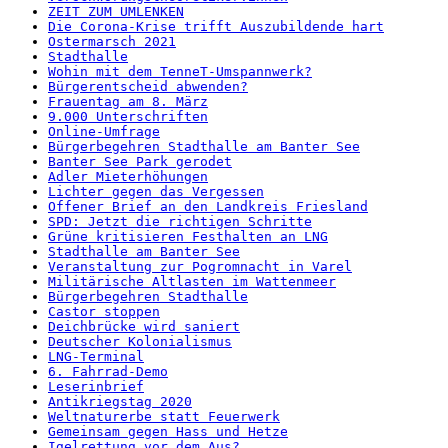
ZEIT ZUM UMLENKEN
Die Corona-Krise trifft Auszubildende hart
Ostermarsch 2021
Stadthalle
Wohin mit dem TenneT-Umspannwerk?
Bürgerentscheid abwenden?
Frauentag am 8. März
9.000 Unterschriften
Online-Umfrage
Bürgerbegehren Stadthalle am Banter See
Banter See Park gerodet
Adler Mieterhöhungen
Lichter gegen das Vergessen
Offener Brief an den Landkreis Friesland
SPD: Jetzt die richtigen Schritte
Grüne kritisieren Festhalten an LNG
Stadthalle am Banter See
Veranstaltung zur Pogromnacht in Varel
Militärische Altlasten im Wattenmeer
Bürgerbegehren Stadthalle
Castor stoppen
Deichbrücke wird saniert
Deutscher Kolonialismus
LNG-Terminal
6. Fahrrad-Demo
Leserinbrief
Antikriegstag 2020
Weltnaturerbe statt Feuerwerk
Gemeinsam gegen Hass und Hetze
Igelrettung vor dem Aus?