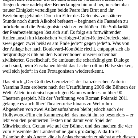
fliegen kleine nadelspitze Bemerkungen hin und her, in scheinbar
trauter Einigkeit verteidigen beide Paare ihre Brut und ihr
Beziehungsgebäude. Doch im Eifer des Gefechts- zu späterer
Stunde noch durch Alkohol befeuert – beginnen die Fassaden zu
bröckeln und die Protagonisten sich zu entblößen. Die Solidarität
der Paarbeziehungen löst sich auf. Es folgt ein fortwährender
Rollentausch im klassischen Verfolger-Opfer-Retter-Dreieck, statt
zwei gegen zwei heißt es am Ende jede*r gegen jede*n. Was von
der Anlage her nach Boulevard-Komödie riecht, entpuppt sich als
tiefgründige Kritik an den Konventionen unserer scheinbar
zivilisierten Gesellschaft. So amüsant die scharfzüngigen Dialoge
auch sind, beim Zuschauen bleibt das Lachen oft im Halse stecken,
weil sich jede*r in den Protagonisten wiedererkennt.
Das Stück „Der Gott des Gemetzels“ der französischen Autorin
Yasmina Reza eroberte nach der Uraufführung 2006 die Bühnen der
Welt. Allein im deutschsprachigen Raum wurde es an über 90
Theatern gespielt. Mit der Verfilmung von Roman Polanski 2011
gelangte es auch über Theaterkreise hinaus zu Weltruhm.
Abgesehen von zwei Außenaufnahmen bleibt jedoch auch der
Hollywood-Film ein Kammerspiel, das macht ihn so besonders – er
lebt von den pointierten Texten und damit vom Spiel der
Mitwirkenden. Genau wie auf der Bühne, und das machen die vier
vom Ensemble der Landesbühne ganz großartig: Aida-Ira El-
Eslambouly als Anette, die als Anlageberaterin zunächst auch diesen