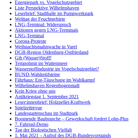
Energiepark vs. Vogelschutzgebiet
Liste Perspektive Wilhelmshaven
Leserbrief: Stadthalle im Pumpwerkpark
Welttag der Feuchtgebiete
LNG-Terminal: Widerspruch
Aktionen gegen LNG-Terminals
LNG-Terminal
Corona-Proteste
Weihnachtsmahnwache in Varel
DGB-Region Oldenburg-Ostfriesland
Gib (Wasser)Stoff!
Tempolimit im Wattenmeer
Wasserstoffindustrie im Vogelschutzgebiet?
BUND-Wahlprüfsteine
Fährhaus: Ent-Täuschung im Wahlkampf
Wilhelmshaven Regenbogenstadt
Kein Krieg ohne uns
Antikriegstag 1. September 2021
Leser:innenbrief: Holzpellet-Kraftwerk
Spielzeitrevue
Landesgartenschau im Stadtpark
Boomende Baubranche – Gewerkschaft fordert Lohn-Plus
7. Fahrrad-Demo
Tag der Biologischen Vielfalt
1. Mai 2021 – Aufruf des DGB-Bundesvorstands