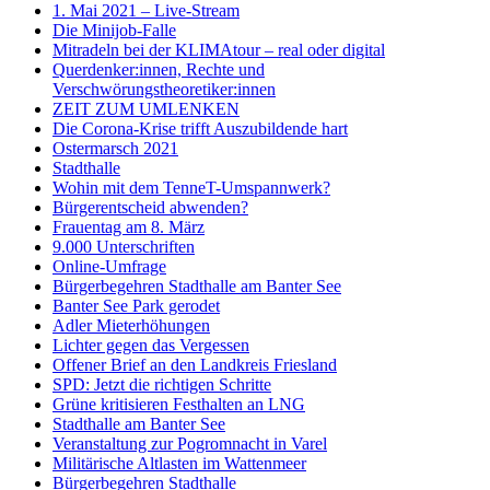
1. Mai 2021 – Live-Stream
Die Minijob-Falle
Mitradeln bei der KLIMAtour – real oder digital
Querdenker:innen, Rechte und
Verschwörungstheoretiker:innen
ZEIT ZUM UMLENKEN
Die Corona-Krise trifft Auszubildende hart
Ostermarsch 2021
Stadthalle
Wohin mit dem TenneT-Umspannwerk?
Bürgerentscheid abwenden?
Frauentag am 8. März
9.000 Unterschriften
Online-Umfrage
Bürgerbegehren Stadthalle am Banter See
Banter See Park gerodet
Adler Mieterhöhungen
Lichter gegen das Vergessen
Offener Brief an den Landkreis Friesland
SPD: Jetzt die richtigen Schritte
Grüne kritisieren Festhalten an LNG
Stadthalle am Banter See
Veranstaltung zur Pogromnacht in Varel
Militärische Altlasten im Wattenmeer
Bürgerbegehren Stadthalle