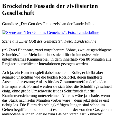
Bröckelnde Fassade der zivilisierten
Gesellschaft
Grandios: „Der Gott des Gemetzels“ an der Landesbühne
Szene aus „Der Gott des Gemetzels“. Foto: Landesbühne
(iz) Zwei Ehepaare, zwei vorpubertäre Söhne, zwei ausgeschlagene
Schneidezähne: Mehr braucht es nicht für ein intensives wie
unterhaltsames Kammerspiel, in dem innerhalb von 80 Minuten alle
Register menschlicher Interaktionen gezogen werden.
Ach ja, ein Hamster spielt dabei noch eine Rolle, er bleibt aber
genauso unsichtbar wie die beiden Rotzlöffel, deren handfeste
Auseinandersetzung Anlass für das Zusammentreffen der beiden
Elternpaare ist. Formal werden sie sich über die Schuldfrage schnell
einig, ohne große Umschweife ist das Schriftstück für die
Krankenversicherung unterzeichnet. Aber es wäre ja schade, wenn
das Stück nach zehn Minuten vorbei wäre – denn jetzt geht es erst
richtig los. Die Eltern des schlagkräftigen Jungen sind schon im
Gehen begriffen, doch dann ist es nicht nur der von den Gastgebern
angebotene Kuchen, der sie zum Bleiben veranlasst. Zunächst