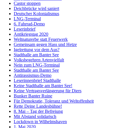
Castor stoppen
Deichbrücke wird saniert
Deutscher Kolonialismus
LNG-Terminal
6. Fahrrad-Demo
Leserinbrief
Antikriegstag 2020
Weltnaturerbe statt Feuerwerk
Gemeinsam gegen Hass und Hetze
Igelrettung vor dem Aus?
Stadthalle am Banter See
Volksbegehren Artenvielfalt
Nein zum LNG-Terminal
Stadthalle am Banter See
Antirassismus-Demo
Leserinnenbrief Stadthalle
Keine Stadthalle am Banter See!
Keine Vertragsverlängerung für Diers
Bunker Banter Ruine
Für Demokratie, Toleranz und Weltoffenheit
Rette Deine Landesbühne!
8. Mai – Tag der Befreiung
Mit Abstand solidarisch
Lockdown in Wilhelmshaven
1. Mai 2020