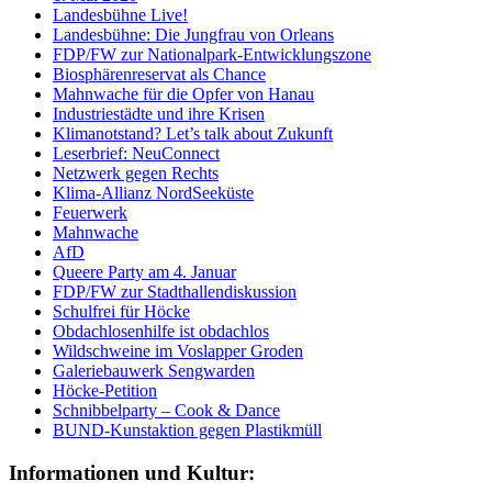
Landesbühne Live!
Landesbühne: Die Jungfrau von Orleans
FDP/FW zur Nationalpark-Entwicklungszone
Biosphärenreservat als Chance
Mahnwache für die Opfer von Hanau
Industriestädte und ihre Krisen
Klimanotstand? Let’s talk about Zukunft
Leserbrief: NeuConnect
Netzwerk gegen Rechts
Klima-Allianz NordSeeküste
Feuerwerk
Mahnwache
AfD
Queere Party am 4. Januar
FDP/FW zur Stadthallendiskussion
Schulfrei für Höcke
Obdachlosenhilfe ist obdachlos
Wildschweine im Voslapper Groden
Galeriebauwerk Sengwarden
Höcke-Petition
Schnibbelparty – Cook & Dance
BUND-Kunstaktion gegen Plastikmüll
Informationen und Kultur: