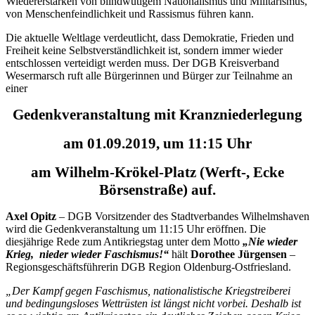
Wiedererstarken von blindwütigem Nationalismus und Militarismus,
von Menschenfeindlichkeit und Rassismus führen kann.
Die aktuelle Weltlage verdeutlicht, dass Demokratie, Frieden und
Freiheit keine Selbstverständlichkeit ist, sondern immer wieder
entschlossen verteidigt werden muss. Der DGB Kreisverband
Wesermarsch ruft alle Bürgerinnen und Bürger zur Teilnahme an
einer
Gedenkveranstaltung mit Kranzniederlegung
am 01.09.2019, um 11:15 Uhr
am Wilhelm-Krökel-Platz (Werft-, Ecke
Börsenstraße) auf.
Axel Opitz
– DGB Vorsitzender des Stadtverbandes Wilhelmshaven
wird die Gedenkveranstaltung um 11:15 Uhr eröffnen. Die
diesjährige Rede zum Antikriegstag unter dem Motto
„Nie wieder
Krieg, nieder wieder Faschismus!“
hält
Dorothee Jürgensen
–
Regionsgeschäftsführerin DGB Region Oldenburg-Ostfriesland.
„Der Kampf gegen Faschismus, nationalistische Kriegstreiberei
und bedingungsloses Wettrüsten ist längst nicht vorbei. Deshalb ist