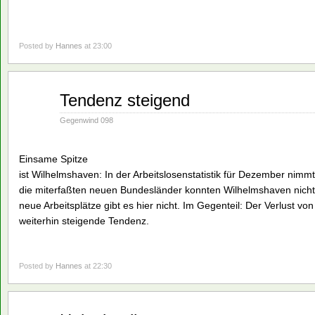
Posted by
Hannes
at 23:00
Jan.
Tendenz steigend
28
1991
Gegenwind 098
Einsame Spitze
ist Wilhelmshaven: In der Arbeitslosenstatistik für Dezember nimmt
die miterfaßten neuen Bundesländer konnten Wilhelmshaven nicht
neue Arbeitsplätze gibt es hier nicht. Im Gegenteil: Der Verlust v
weiterhin steigende Tendenz.
Posted by
Hannes
at 22:30
Jan.