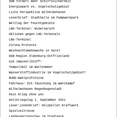
SDN fordert mehr Schiffssicherheit
Energiepark vs. Vogelschutzgebiet
Liste Perspektive Wilhelmshaven
Leserbrief: Stadthalle im Pumpwerkpark
Welttag der Feuchtgebiete
LNG-Terminal: Widerspruch
Aktionen gegen LNG-Terminals
LNG-Terminal
Corona-Proteste
Weihnachtsmahnwache in Varel
DGB-Region Oldenburg-Ostfriesland
Gib (Wasser)Stoff!
Tempolimit im Wattenmeer
Wasserstoffindustrie im Vogelschutzgebiet?
BUND-Wahlprüfsteine
Fährhaus: Ent-Täuschung im Wahlkampf
Wilhelmshaven Regenbogenstadt
Kein Krieg ohne uns
Antikriegstag 1. September 2021
Leser:innenbrief: Holzpellet-Kraftwerk
Spielzeitrevue
Landesgartenschau im Stadtpark