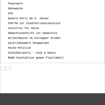
Feuerwerk
Mahnwache
AfD
Queere Party am 4. Januar
FDP/FW zur Stadthallendiskussion
Schulfrei für Höcke
Obdachlosenhilfe ist obdachlos
Wildschweine im Voslapper Groden
Galeriebauwerk Sengwarden
Höcke-Petition
Schnibbelparty – Cook & Dance
BUND-Kunstaktion gegen Plastikmüll
Startseite