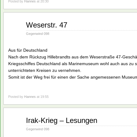
Posted by
Hannes
at 20:30
Jan.
Weserstr. 47
28
1991
Gegenwind 098
Aus für Deutschland
Nach dem Rückzug Hillebrandts aus dem Weserstraße 47-Geschäft
Kriegsschiffes Deutschland als Marinemuseum wohl auch aus zu se
unterrichteten Kreisen zu vernehmen.
Somit ist der Weg frei für einen der Sache angemessenen Muse
Posted by
Hannes
at 19:55
Jan.
Irak-Krieg – Lesungen
28
1991
Gegenwind 098