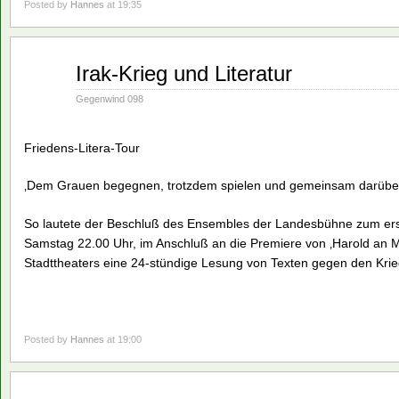
Posted by
Hannes
at 19:35
Jan.
Irak-Krieg und Literatur
28
1991
Gegenwind 098
Friedens-Litera-Tour
‚Dem Grauen begegnen, trotzdem spielen und gemeinsam darüber
So lautete der Beschluß des Ensembles der Landesbühne zum er
Samstag 22.00 Uhr, im Anschluß an die Premiere von ‚Harold an Ma
Stadttheaters eine 24-stündige Lesung von Texten gegen den Krie
Posted by
Hannes
at 19:00