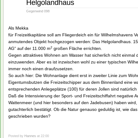
Helgolandhaus
28
1991
Gegenwind 098
Als Mekka
für Freizeitkapitäne soll am Fliegerdeich ein für Wilhelmshavens V
anmutendes Objekt hochgezogen werden: Das Helgolandhaus. 150
2
AG“ auf der 11.000 m
großen Fläche errichten.
Gegen attraktives Wohnen am Wasser hat sicherlich nicht einmal 
einzuwenden. Aber es ist inzwischen wohl zu einer typischen Wi
immer noch einen draufzusetzen.
So auch hier: Die Wohnanlage dient erst in zweiter Linie zum Wohn
Eigentumsbutzen die Freizeitschipper aus dem Binnenland eine wa
entsprechenden Anlegeplätze (100) für deren Jollen sind natürlich
Daß die Intensivierung der Sport- und Freizeitschiffahrt negativ
Wattenmeer (und hier besonders auf den Jadebusen) haben wird, 
gutachterlich bestätigt. Ob die Natur genauso geduldig ist, wie d
geschrieben wurden?
Posted by
Hannes
at 22:00