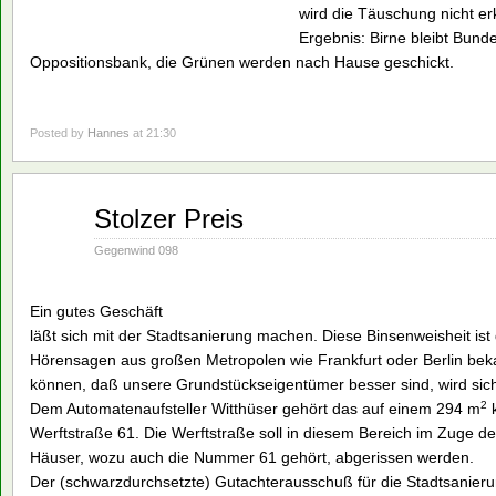
wird die Täuschung nicht er
Ergebnis: Birne bleibt Bund
Oppositionsbank, die Grünen werden nach Hause geschickt.
Posted by
Hannes
at 21:30
Jan.
Stolzer Preis
28
1991
Gegenwind 098
Ein gutes Geschäft
läßt sich mit der Stadtsanierung machen. Diese Binsenweisheit is
Hörensagen aus großen Metropolen wie Frankfurt oder Berlin beka
können, daß unsere Grundstückseigentümer besser sind, wird sic
2
Dem Automatenaufsteller Witthüser gehört das auf einem 294 m
k
Werftstraße 61. Die Werftstraße soll in diesem Bereich im Zuge der
Häuser, wozu auch die Nummer 61 gehört, abgerissen werden.
Der (schwarzdurchsetzte) Gutachterausschuß für die Stadtsanierun