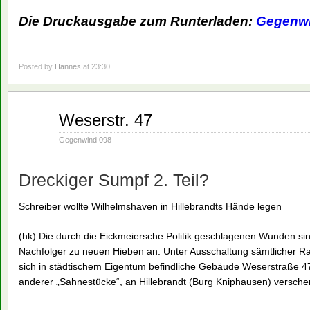
Die Druckausgabe zum Runterladen:
Gegenwi
Posted by
Hannes
at 23:30
Jan.
Weserstr. 47
28
1991
Gegenwind 098
Dreckiger Sumpf 2. Teil?
Schreiber wollte Wilhelmshaven in Hillebrandts Hände legen
(hk) Die durch die Eickmeiersche Politik geschlagenen Wunden sin
Nachfolger zu neuen Hieben an. Unter Ausschaltung sämtlicher Ra
sich in städtischem Eigentum befindliche Gebäude Weserstraße 
anderer „Sahnestücke“, an Hillebrandt (Burg Kniphausen) versche