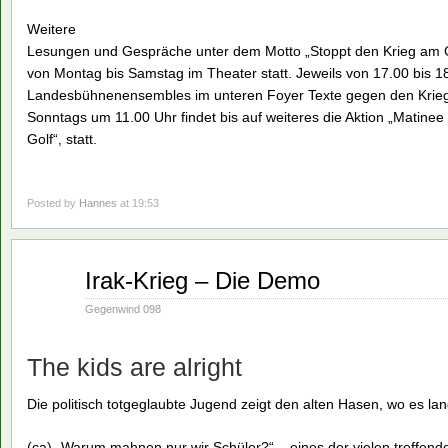
Weitere
Lesungen und Gespräche unter dem Motto „Stoppt den Krieg am G
von Montag bis Samstag im Theater statt. Jeweils von 17.00 bis 18
Landesbühnenensembles im unteren Foyer Texte gegen den Krieg
Sonntags um 11.00 Uhr findet bis auf weiteres die Aktion „Matin
Golf“, statt.
Posted by
Hannes
at 19:53
Jan.
Irak-Krieg – Die Demo
28
1991
Gegenwind 098
The kids are alright
Die politisch totgeglaubte Jugend zeigt den alten Hasen, wo es la
(ca) „Warum mahnen nur wir Schüler?“ – eines der vielen treffen