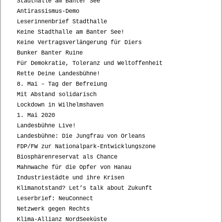
Stadthalle am Banter See
Antirassismus-Demo
Leserinnenbrief Stadthalle
Keine Stadthalle am Banter See!
Keine Vertragsverlängerung für Diers
Bunker Banter Ruine
Für Demokratie, Toleranz und Weltoffenheit
Rette Deine Landesbühne!
8. Mai – Tag der Befreiung
Mit Abstand solidarisch
Lockdown in Wilhelmshaven
1. Mai 2020
Landesbühne Live!
Landesbühne: Die Jungfrau von Orleans
FDP/FW zur Nationalpark-Entwicklungszone
Biosphärenreservat als Chance
Mahnwache für die Opfer von Hanau
Industriestädte und ihre Krisen
Klimanotstand? Let’s talk about Zukunft
Leserbrief: NeuConnect
Netzwerk gegen Rechts
Klima-Allianz NordSeeküste