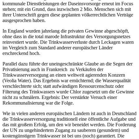
kommunale Dienstleistungen der Daseinsvorsorge erneut im Focus
stehen; mit ein Grund, dass inzwischen 2 Mio. Menschen sich mit
ihrer Unterschrift gegen diese geplanten völkerrechtlichen Verträge
ausgesprochen haben.
In England wurden jahrelang die privaten Gewinne abgeschöpft,
ohne dass in die total marode Infrastruktur des Versorgungsnetzes
reinvestiert wurde. Die Trinkwasserverluste durch Leckagen waren
im Vergleich zum Standard anderer europäischer Länder
erschreckend hoch.
Parallel dazu führte der uneingeschränkte Glaube an die Segen der
Privatisierung auch in Frankreich zu Verkäufen der
Trinkwasserversorgung an einen weltweit agierenden Konzern
(Veolia Water). Das Ergebnis war ernüchternd; die Wasserqualität
verschlechterte sich; statt aufwändigen Ressourcenschutz oder
Filterung des Trinkwassers wurde Chlor zugesetzt um die Gewinne
nicht zu schmälern. Ergebnis: Der verstärkte Versuch einer
Rekommunalisierung war die Folge.
Wie in vielen anderen europäischen Ländern ist auch in Deutschland
die Trinkwasserversorgung traditionell eine öffentliche Aufgabe und
das mit großem Erfolg, um den wir beneidet werden. Die Forderung
der UN zu ungehindertem Zugang zu sauberem (gesundem) und
kostengünstigem Trinkwasser ist bei uns (noch) garantiert. Die