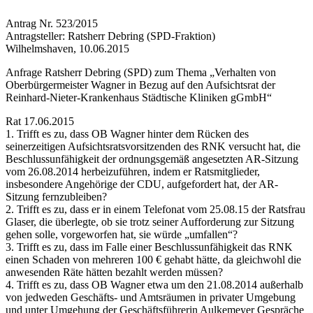
Antrag Nr. 523/2015
Antragsteller: Ratsherr Debring (SPD-Fraktion)
Wilhelmshaven, 10.06.2015
Anfrage Ratsherr Debring (SPD) zum Thema „Verhalten von
Oberbürgermeister Wagner in Bezug auf den Aufsichtsrat der
Reinhard-Nieter-Krankenhaus Städtische Kliniken gGmbH“
Rat 17.06.2015
1. Trifft es zu, dass OB Wagner hinter dem Rücken des
seinerzeitigen Aufsichtsratsvorsitzenden des RNK versucht hat, die
Beschlussunfähigkeit der ordnungsgemäß angesetzten AR-Sitzung
vom 26.08.2014 herbeizuführen, indem er Ratsmitglieder,
insbesondere Angehörige der CDU, aufgefordert hat, der AR-
Sitzung fernzubleiben?
2. Trifft es zu, dass er in einem Telefonat vom 25.08.15 der Ratsfrau
Glaser, die überlegte, ob sie trotz seiner Aufforderung zur Sitzung
gehen solle, vorgeworfen hat, sie würde „umfallen“?
3. Trifft es zu, dass im Falle einer Beschlussunfähigkeit das RNK
einen Schaden von mehreren 100 € gehabt hätte, da gleichwohl die
anwesenden Räte hätten bezahlt werden müssen?
4. Trifft es zu, dass OB Wagner etwa um den 21.08.2014 außerhalb
von jedweden Geschäfts- und Amtsräumen in privater Umgebung
und unter Umgehung der Geschäftsführerin Aulkemeyer Gespräche