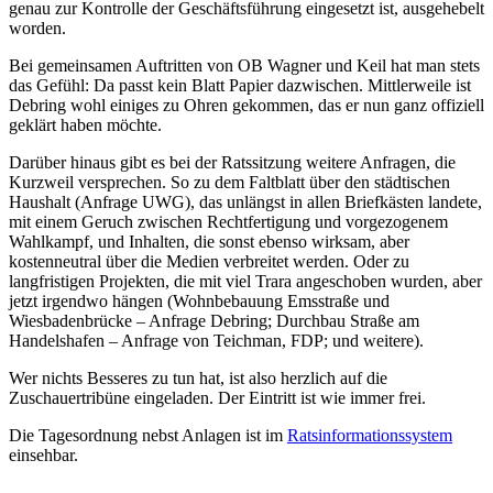
genau zur Kontrolle der Geschäftsführung eingesetzt ist, ausgehebelt
worden.
Bei gemeinsamen Auftritten von OB Wagner und Keil hat man stets
das Gefühl: Da passt kein Blatt Papier dazwischen. Mittlerweile ist
Debring wohl einiges zu Ohren gekommen, das er nun ganz offiziell
geklärt haben möchte.
Darüber hinaus gibt es bei der Ratssitzung weitere Anfragen, die
Kurzweil versprechen. So zu dem Faltblatt über den städtischen
Haushalt (Anfrage UWG), das unlängst in allen Briefkästen landete,
mit einem Geruch zwischen Rechtfertigung und vorgezogenem
Wahlkampf, und Inhalten, die sonst ebenso wirksam, aber
kostenneutral über die Medien verbreitet werden. Oder zu
langfristigen Projekten, die mit viel Trara angeschoben wurden, aber
jetzt irgendwo hängen (Wohnbebauung Emsstraße und
Wiesbadenbrücke – Anfrage Debring; Durchbau Straße am
Handelshafen – Anfrage von Teichman, FDP; und weitere).
Wer nichts Besseres zu tun hat, ist also herzlich auf die
Zuschauertribüne eingeladen. Der Eintritt ist wie immer frei.
Die Tagesordnung nebst Anlagen ist im
Ratsinformationssystem
einsehbar.