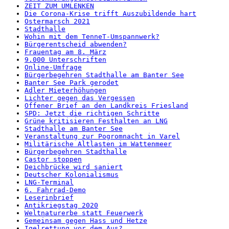
ZEIT ZUM UMLENKEN
Die Corona-Krise trifft Auszubildende hart
Ostermarsch 2021
Stadthalle
Wohin mit dem TenneT-Umspannwerk?
Bürgerentscheid abwenden?
Frauentag am 8. März
9.000 Unterschriften
Online-Umfrage
Bürgerbegehren Stadthalle am Banter See
Banter See Park gerodet
Adler Mieterhöhungen
Lichter gegen das Vergessen
Offener Brief an den Landkreis Friesland
SPD: Jetzt die richtigen Schritte
Grüne kritisieren Festhalten an LNG
Stadthalle am Banter See
Veranstaltung zur Pogromnacht in Varel
Militärische Altlasten im Wattenmeer
Bürgerbegehren Stadthalle
Castor stoppen
Deichbrücke wird saniert
Deutscher Kolonialismus
LNG-Terminal
6. Fahrrad-Demo
Leserinbrief
Antikriegstag 2020
Weltnaturerbe statt Feuerwerk
Gemeinsam gegen Hass und Hetze
Igelrettung vor dem Aus?