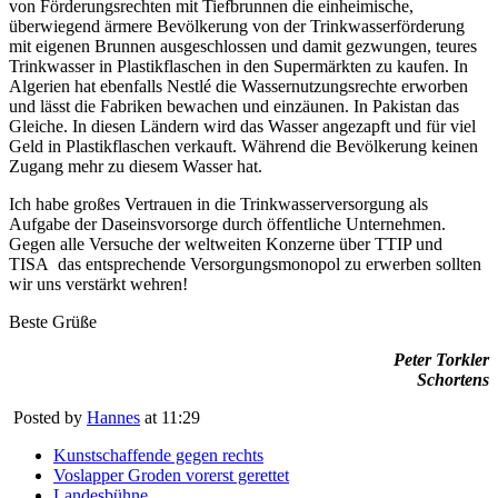
von Förderungsrechten mit Tiefbrunnen die einheimische,
überwiegend ärmere Bevölkerung von der Trinkwasserförderung
mit eigenen Brunnen ausgeschlossen und damit gezwungen, teures
Trinkwasser in Plastikflaschen in den Supermärkten zu kaufen. In
Algerien hat ebenfalls Nestlé die Wassernutzungsrechte erworben
und lässt die Fabriken bewachen und einzäunen. In Pakistan das
Gleiche. In diesen Ländern wird das Wasser angezapft und für viel
Geld in Plastikflaschen verkauft. Während die Bevölkerung keinen
Zugang mehr zu diesem Wasser hat.
Ich habe großes Vertrauen in die Trinkwasserversorgung als
Aufgabe der Daseinsvorsorge durch öffentliche Unternehmen.
Gegen alle Versuche der weltweiten Konzerne über TTIP und
TISA das entsprechende Versorgungsmonopol zu erwerben sollten
wir uns verstärkt wehren!
Beste Grüße
Peter Torkler
Schortens
Posted by
Hannes
at 11:29
Kunstschaffende gegen rechts
Voslapper Groden vorerst gerettet
Landesbühne