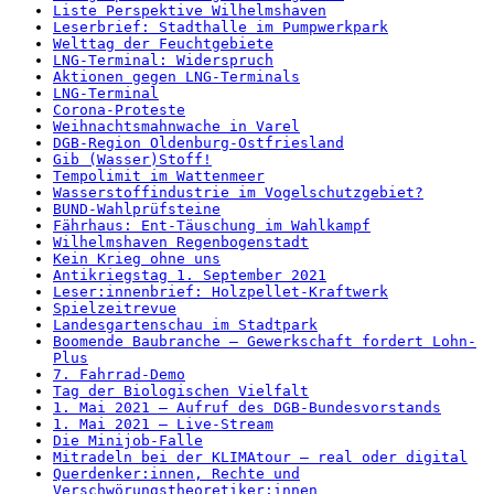
Liste Perspektive Wilhelmshaven
Leserbrief: Stadthalle im Pumpwerkpark
Welttag der Feuchtgebiete
LNG-Terminal: Widerspruch
Aktionen gegen LNG-Terminals
LNG-Terminal
Corona-Proteste
Weihnachtsmahnwache in Varel
DGB-Region Oldenburg-Ostfriesland
Gib (Wasser)Stoff!
Tempolimit im Wattenmeer
Wasserstoffindustrie im Vogelschutzgebiet?
BUND-Wahlprüfsteine
Fährhaus: Ent-Täuschung im Wahlkampf
Wilhelmshaven Regenbogenstadt
Kein Krieg ohne uns
Antikriegstag 1. September 2021
Leser:innenbrief: Holzpellet-Kraftwerk
Spielzeitrevue
Landesgartenschau im Stadtpark
Boomende Baubranche – Gewerkschaft fordert Lohn-
Plus
7. Fahrrad-Demo
Tag der Biologischen Vielfalt
1. Mai 2021 – Aufruf des DGB-Bundesvorstands
1. Mai 2021 – Live-Stream
Die Minijob-Falle
Mitradeln bei der KLIMAtour – real oder digital
Querdenker:innen, Rechte und
Verschwörungstheoretiker:innen