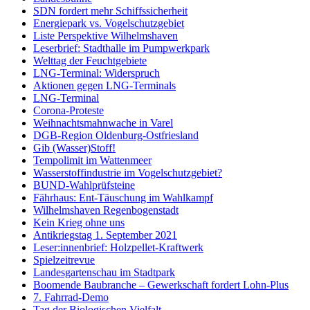
SDN fordert mehr Schiffssicherheit
Energiepark vs. Vogelschutzgebiet
Liste Perspektive Wilhelmshaven
Leserbrief: Stadthalle im Pumpwerkpark
Welttag der Feuchtgebiete
LNG-Terminal: Widerspruch
Aktionen gegen LNG-Terminals
LNG-Terminal
Corona-Proteste
Weihnachtsmahnwache in Varel
DGB-Region Oldenburg-Ostfriesland
Gib (Wasser)Stoff!
Tempolimit im Wattenmeer
Wasserstoffindustrie im Vogelschutzgebiet?
BUND-Wahlprüfsteine
Fährhaus: Ent-Täuschung im Wahlkampf
Wilhelmshaven Regenbogenstadt
Kein Krieg ohne uns
Antikriegstag 1. September 2021
Leser:innenbrief: Holzpellet-Kraftwerk
Spielzeitrevue
Landesgartenschau im Stadtpark
Boomende Baubranche – Gewerkschaft fordert Lohn-Plus
7. Fahrrad-Demo
Tag der Biologischen Vielfalt