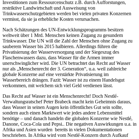
Investitionen zum Ressourcenschutz z.B. durch Aufforstungen,
restriktive Landwirtschaft und Ausweisung von
Trinkwasserschutzgebieten werden bei vielen privaten Konzernen
vermisst, da sie ja erhebliche Kosten verursachen.
Nach Schätzungen des UN-Entwicklungsprogramms besitzen
weltweit über 1 Mrd. Menschen keinen Zugang zu gesundem
Trinkwasser. Die UN will die Zahl der Menschen ohne Zugang zu
sauberem Wasser bis 2015 halbieren. Allerdings führen die
Privatisierung der Wasserversorgung und der Siegeszug des
Flaschenwassers dazu, dass Wasser für die Armen immer
unerschwinglicher wird. Die UN betrachtet das Recht auf Wasser
nur als „Menschenrecht der 3. Generation“, u.a. weil zahlreiche
globale Konzerne auf eine verstärkte Privatisierung im
Wasserbereich drängen. Fazit: Wasser ist zu einem Handelsgut
verkommen, mit welchem sich viel Geld verdienen lässt.
Das Recht auf Wasser ist ein Menschenrecht! Doch Nestlé-
Verwaltungsratschef Peter Brabeck macht kein Geheimnis daraus,
dass Wasser in seinen Augen kein öffentliches Gut sein sollte,
sondern auch einen Marktwert wie jedes andere Lebensmittel
benötige – und danach handeln die globalen Konzerne wie Nestlé,
Danone, Coca-Cola und Pepsi.. Die negativen Auswirkungen u.a. in
Afrika und Asien wurden bereits in vielen Dokumentationen
beschrieben. In Afrika wird vom Nestlé-Konzern durch Aufkauf