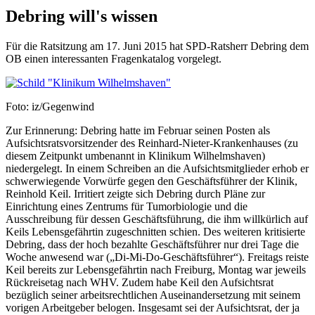
Debring will's wissen
Für die Ratsitzung am 17. Juni 2015 hat SPD-Ratsherr Debring dem
OB einen interessanten Fragenkatalog vorgelegt.
Foto: iz/Gegenwind
Zur Erinnerung: Debring hatte im Februar seinen Posten als
Aufsichtsratsvorsitzender des Reinhard-Nieter-Krankenhauses (zu
diesem Zeitpunkt umbenannt in Klinikum Wilhelmshaven)
niedergelegt. In einem Schreiben an die Aufsichtsmitglieder erhob er
schwerwiegende Vorwürfe gegen den Geschäftsführer der Klinik,
Reinhold Keil. Irritiert zeigte sich Debring durch Pläne zur
Einrichtung eines Zentrums für Tumorbiologie und die
Ausschreibung für dessen Geschäftsführung, die ihm willkürlich auf
Keils Lebensgefährtin zugeschnitten schien. Des weiteren kritisierte
Debring, dass der hoch bezahlte Geschäftsführer nur drei Tage die
Woche anwesend war („Di-Mi-Do-Geschäftsführer“). Freitags reiste
Keil bereits zur Lebensgefährtin nach Freiburg, Montag war jeweils
Rückreisetag nach WHV. Zudem habe Keil den Aufsichtsrat
bezüglich seiner arbeitsrechtlichen Auseinandersetzung mit seinem
vorigen Arbeitgeber belogen. Insgesamt sei der Aufsichtsrat, der ja