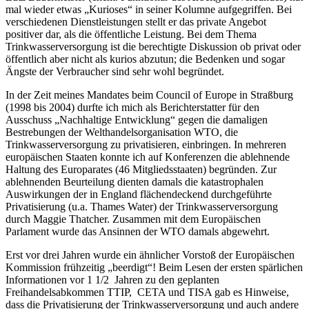
mal wieder etwas „Kurioses“ in seiner Kolumne aufgegriffen. Bei
verschiedenen Dienstleistungen stellt er das private Angebot
positiver dar, als die öffentliche Leistung. Bei dem Thema
Trinkwasserversorgung ist die berechtigte Diskussion ob privat oder
öffentlich aber nicht als kurios abzutun; die Bedenken und sogar
Ängste der Verbraucher sind sehr wohl begründet.
In der Zeit meines Mandates beim Council of Europe in Straßburg
(1998 bis 2004) durfte ich mich als Berichterstatter für den
Ausschuss „Nachhaltige Entwicklung“ gegen die damaligen
Bestrebungen der Welthandelsorganisation WTO, die
Trinkwasserversorgung zu privatisieren, einbringen. In mehreren
europäischen Staaten konnte ich auf Konferenzen die ablehnende
Haltung des Europarates (46 Mitgliedsstaaten) begründen. Zur
ablehnenden Beurteilung dienten damals die katastrophalen
Auswirkungen der in England flächendeckend durchgeführte
Privatisierung (u.a. Thames Water) der Trinkwasserversorgung
durch Maggie Thatcher. Zusammen mit dem Europäischen
Parlament wurde das Ansinnen der WTO damals abgewehrt.
Erst vor drei Jahren wurde ein ähnlicher Vorstoß der Europäischen
Kommission frühzeitig „beerdigt“! Beim Lesen der ersten spärlichen
Informationen vor 1 1/2 Jahren zu den geplanten
Freihandelsabkommen TTIP, CETA und TISA gab es Hinweise,
dass die Privatisierung der Trinkwasserversorgung und auch andere