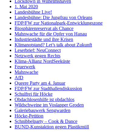
Lockdown in Wilhelmshaven
1. Mai 2020
Landesbühne Live!
Landesbühne: Die Jungfrau von Orleans
FDP/FW zur Nationalpark-Entwicklungszone
Biosphärenreservat als Chance
Mahnwache für die Opfer von Hanau
Industriestädte und ihre Krisen
Klimanotstand? Let’s talk about Zukunft
Leserbrief: NeuConnect
Netzwerk gegen Rechts
Klima-Allianz NordSeeküste
Feuerwerk
Mahnwache
AfD
Queere Party am 4. Januar
FDP/FW zur Stadthallendiskussion
Schulfrei für Höcke
Obdachlosenhilfe ist obdachlos
Wildschweine im Voslapper Groden
Galeriebauwerk Sengwarden
Höcke-Petition
Schnibbelparty – Cook & Dance
BUND-Kunstaktion gegen Plastikmüll