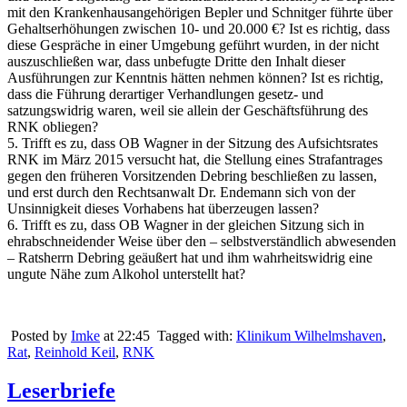
mit den Krankenhausangehörigen Bepler und Schnitger führte über
Gehaltserhöhungen zwischen 10- und 20.000 €? Ist es richtig, dass
diese Gespräche in einer Umgebung geführt wurden, in der nicht
auszuschließen war, dass unbefugte Dritte den Inhalt dieser
Ausführungen zur Kenntnis hätten nehmen können? Ist es richtig,
dass die Führung derartiger Verhandlungen gesetz- und
satzungswidrig waren, weil sie allein der Geschäftsführung des
RNK obliegen?
5. Trifft es zu, dass OB Wagner in der Sitzung des Aufsichtsrates
RNK im März 2015 versucht hat, die Stellung eines Strafantrages
gegen den früheren Vorsitzenden Debring beschließen zu lassen,
und erst durch den Rechtsanwalt Dr. Endemann sich von der
Unsinnigkeit dieses Vorhabens hat überzeugen lassen?
6. Trifft es zu, dass OB Wagner in der gleichen Sitzung sich in
ehrabschneidender Weise über den – selbstverständlich abwesenden
– Ratsherrn Debring geäußert hat und ihm wahrheitswidrig eine
ungute Nähe zum Alkohol unterstellt hat?
Posted by
Imke
at 22:45
Tagged with:
Klinikum Wilhelmshaven
,
Rat
,
Reinhold Keil
,
RNK
Leserbriefe