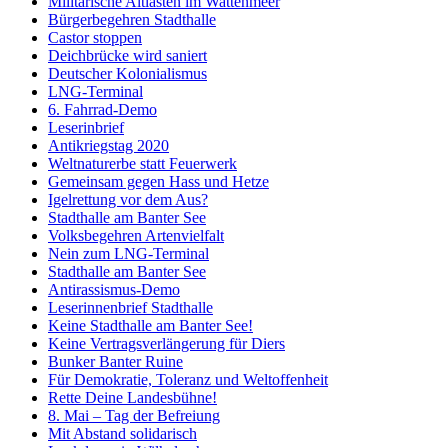
Militärische Altlasten im Wattenmeer
Bürgerbegehren Stadthalle
Castor stoppen
Deichbrücke wird saniert
Deutscher Kolonialismus
LNG-Terminal
6. Fahrrad-Demo
Leserinbrief
Antikriegstag 2020
Weltnaturerbe statt Feuerwerk
Gemeinsam gegen Hass und Hetze
Igelrettung vor dem Aus?
Stadthalle am Banter See
Volksbegehren Artenvielfalt
Nein zum LNG-Terminal
Stadthalle am Banter See
Antirassismus-Demo
Leserinnenbrief Stadthalle
Keine Stadthalle am Banter See!
Keine Vertragsverlängerung für Diers
Bunker Banter Ruine
Für Demokratie, Toleranz und Weltoffenheit
Rette Deine Landesbühne!
8. Mai – Tag der Befreiung
Mit Abstand solidarisch