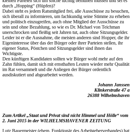
kleinen Parteien sich um solche tüchtig bemühen müssen und sei es
durch „Hopping“ (Hüpfen)?
Dabei steht es jedem Ratsmitglied frei, alle Ausschüsse zu besuchen,
sich überall zu informieren, um fachkundig seine Stimme zu erheben
und politisch einzugreifen, auch ohne Mitglied der Ausschüsse zu
sein und ohne Bezahlung, so wie es Dr. Michael von Teichman
unerschrocken und fleißig seit Jahren tut, auch ohne Sitzungsgelder.
Leider ist er die Ausnahme, die meisten anderen sind Hopper, die ihr
Eigeninteresse über das der Bürger oder ihrer Parteien stellen, ihr
eigener Status, Pöstchen und Sitzungsgelder sind ihnen das
Wichtigste.
Den künftigen Kandidaten sollten wir Bürger wohl mehr auf den
Zahn fühlen, damit sich mit ernsthaften Leuten wieder mehr Qualität
im Rat versammelt und die Anliegen der Bürger ordentlich
ausdiskutiert und abgearbeitet werden.
Johann Janssen
Klinkerstraße 47 a
26388 Wilhelmshaven
Zum Artikel „Staat und Privat sind nicht Himmel und Hölle“ vom
2. Juni 2015 in der WILHELMSHAVENER ZEITUNG
Lutz Bauermeister (ehem. Funktionär des Arbeitgeberverbandes) hat