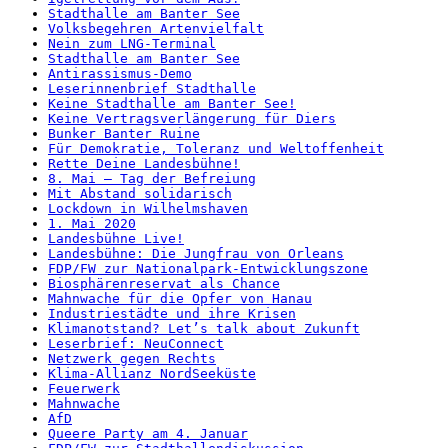
Stadthalle am Banter See
Volksbegehren Artenvielfalt
Nein zum LNG-Terminal
Stadthalle am Banter See
Antirassismus-Demo
Leserinnenbrief Stadthalle
Keine Stadthalle am Banter See!
Keine Vertragsverlängerung für Diers
Bunker Banter Ruine
Für Demokratie, Toleranz und Weltoffenheit
Rette Deine Landesbühne!
8. Mai – Tag der Befreiung
Mit Abstand solidarisch
Lockdown in Wilhelmshaven
1. Mai 2020
Landesbühne Live!
Landesbühne: Die Jungfrau von Orleans
FDP/FW zur Nationalpark-Entwicklungszone
Biosphärenreservat als Chance
Mahnwache für die Opfer von Hanau
Industriestädte und ihre Krisen
Klimanotstand? Let’s talk about Zukunft
Leserbrief: NeuConnect
Netzwerk gegen Rechts
Klima-Allianz NordSeeküste
Feuerwerk
Mahnwache
AfD
Queere Party am 4. Januar