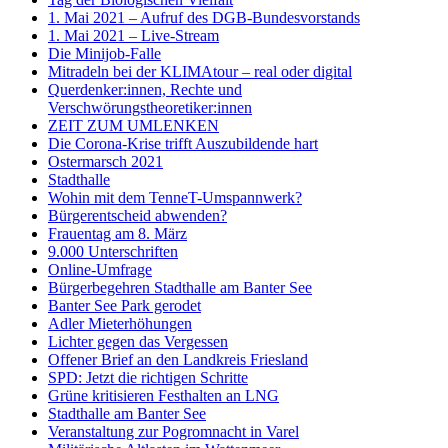
1. Mai 2021 – Aufruf des DGB-Bundesvorstands
1. Mai 2021 – Live-Stream
Die Minijob-Falle
Mitradeln bei der KLIMAtour – real oder digital
Querdenker:innen, Rechte und
Verschwörungstheoretiker:innen
ZEIT ZUM UMLENKEN
Die Corona-Krise trifft Auszubildende hart
Ostermarsch 2021
Stadthalle
Wohin mit dem TenneT-Umspannwerk?
Bürgerentscheid abwenden?
Frauentag am 8. März
9.000 Unterschriften
Online-Umfrage
Bürgerbegehren Stadthalle am Banter See
Banter See Park gerodet
Adler Mieterhöhungen
Lichter gegen das Vergessen
Offener Brief an den Landkreis Friesland
SPD: Jetzt die richtigen Schritte
Grüne kritisieren Festhalten an LNG
Stadthalle am Banter See
Veranstaltung zur Pogromnacht in Varel