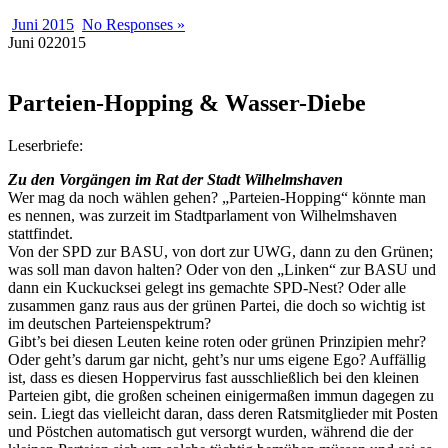
Juni 2015
No Responses »
Juni
02
2015
Parteien-Hopping & Wasser-Diebe
Leserbriefe:
Zu den Vorgängen im Rat der Stadt Wilhelmshaven
Wer mag da noch wählen gehen? „Parteien-Hopping“ könnte man
es nennen, was zurzeit im Stadtparlament von Wilhelmshaven
stattfindet.
Von der SPD zur BASU, von dort zur UWG, dann zu den Grünen;
was soll man davon halten? Oder von den „Linken“ zur BASU und
dann ein Kuckucksei gelegt ins gemachte SPD-Nest? Oder alle
zusammen ganz raus aus der grünen Partei, die doch so wichtig ist
im deutschen Parteienspektrum?
Gibt’s bei diesen Leuten keine roten oder grünen Prinzipien mehr?
Oder geht’s darum gar nicht, geht’s nur ums eigene Ego? Auffällig
ist, dass es diesen Hoppervirus fast ausschließlich bei den kleinen
Parteien gibt, die großen scheinen einigermaßen immun dagegen zu
sein. Liegt das vielleicht daran, dass deren Ratsmitglieder mit Posten
und Pöstchen automatisch gut versorgt wurden, während die der