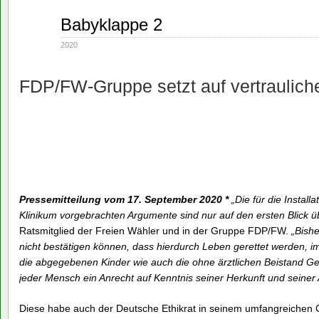
Sep.
Babyklappe 2
17
2020
2020
FDP/FW-Gruppe setzt auf vertraulich
Pressemitteilung vom 17. September 2020 *
„Die für die Instal
Klinikum vorgebrachten Argumente sind nur auf den ersten Blick 
Ratsmitglied der Freien Wähler und in der Gruppe FDP/FW.
„Bish
nicht bestätigen können, dass hierdurch Leben gerettet werden, im 
die abgegebenen Kinder wie auch die ohne ärztlichen Beistand G
jeder Mensch ein Anrecht auf Kenntnis seiner Herkunft und seine
Diese habe auch der Deutsche Ethikrat in seinem umfangreichen 