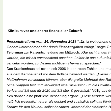
Klinikum vor unsicherer finanzieller Zukunft
Pressemitteilung vom 14. November 2019 *
„Es ist weitgehend 
Generalunternehmer oder durch Einzelvergaben erfolgt,“
sagte G
Teichman
zur Ratsentscheidung am Mittwoch.
„Gar nicht in den 
worden, die wir als entscheidend ansehen. Leider ist uns auf unf
verwehrt worden, zu diesem wichtigen Thema zu sprechen.“
Das Krankenhaus sei schon seit 2006 in den roten Zahlen und muss
aus dem Kernhaushalt vor dem Kollaps bewahrt werden.
„Dieses 
Maßnahmen verwenden können, aber die große Mehrheit des Rates
Scheuklappen fest und verweigert eine Diskussion um die Privatis
Verlust auf 3,8 und für 2020 auf 3,3 Mio. € geschätzt.“
Völlig aus d
sich danach eine plötzliche Besserung ergäbe.
„Diese Verluste we
natürlich wesentlich teurer als geplant und zusätzlich soll das Kli
Kredite für den Neubau selbst bezahlen, während der städtische H