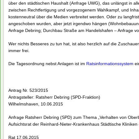
über den städtischen Haushalt (Anfrage UWG), das unlängst in all
zwischen Rechtfertigung und vorgezogenem Wahlkampf, und Inhal
kostenneutral über die Medien verbreitet werden. Oder zu langfristi
angeschoben wurden, aber jetzt irgendwo hängen (Wohnbebauu
Anfrage Debring; Durchbau Straße am Handelshafen – Anfrage vo
Wer nichts Besseres zu tun hat, ist also herzlich auf die Zuschauert
immer frei.
Die Tagesordnung nebst Anlagen ist im
Ratsinformationssystem
ei
Antrag Nr. 523/2015
Antragsteller: Ratsherr Debring (SPD-Fraktion)
Wilhelmshaven, 10.06.2015
Anfrage Ratsherr Debring (SPD) zum Thema „Verhalten von Ober
Aufsichtsrat der Reinhard-Nieter-Krankenhaus Städtische Klinike
Rat 17.06.2015