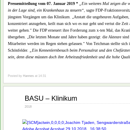
Pressemitteilung vom 07. Januar 2019 *
„Ein weiteres Mal zeigen die v
in der Lage sind, ein Krankenhaus zu steuern“
, sagte FDP-Fraktionsvorsit
jüngsten Vorgängen um das Klinikum. „Anstatt die ungeheuren Aufgaben,
konzentriert anzugehen, keilt man sich wo es nur geht und vertut die Zeit
weiter gehen.“ Die FDP erneuert ihre Forderung zum x-ten Mal, das Krank
übergeben. „Die letzten Monate und Jahre haben gezeigt: die Akteure sind 
Mitarbeiter werden im Regen stehen gelassen.“ Von Teichman stellte sich 
Schönfelder.
„Ein Kennenlernbesuch beim Personalrat und den Chefärzten
sein, denn diese müssten doch ihre Arbeitszufriedenheit und die hohe Qua
Posted by
Hannes
at 14:31
Okt.
BASU – Klinikum
29
2018
2018