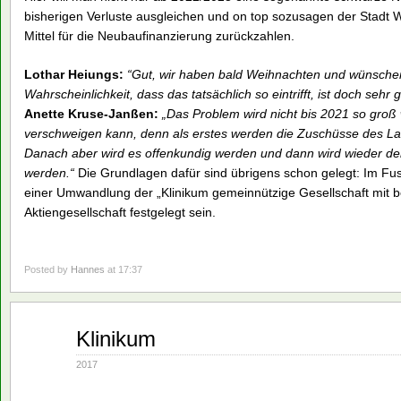
bisherigen Verluste ausgleichen und on top sozusagen der Stadt W
Mittel für die Neubaufinanzierung zurückzahlen.
Lothar Heiungs:
“Gut, wir haben bald Weihnachten und wünschen i
Wahrscheinlichkeit, dass das tatsächlich so eintrifft, ist doch sehr g
Anette Kruse-Janßen:
„Das Problem wird nicht bis 2021 so groß
verschweigen kann, denn als erstes werden die Zuschüsse des Lan
Danach aber wird es offenkundig werden und dann wird wieder der 
werden.“
Die Grundlagen dafür sind übrigens schon gelegt: Im Fusio
einer Umwandlung der „Klinikum gemeinnützige Gesellschaft mit b
Aktiengesellschaft festgelegt sein.
Posted by
Hannes
at 17:37
Sep.
Klinikum
28
2017
2017