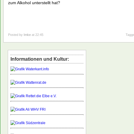
zum Alkohol unterstellt hat?
Posted by
Imke
at 22:45
Tagge
Informationen und Kultur: