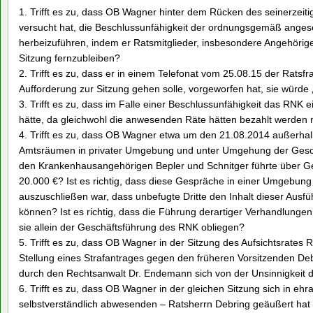
1. Trifft es zu, dass OB Wagner hinter dem Rücken des seinerzeit
versucht hat, die Beschlussunfähigkeit der ordnungsgemäß ange
herbeizuführen, indem er Ratsmitglieder, insbesondere Angehörige
Sitzung fernzubleiben?
2. Trifft es zu, dass er in einem Telefonat vom 25.08.15 der Ratsfra
Aufforderung zur Sitzung gehen solle, vorgeworfen hat, sie würde 
3. Trifft es zu, dass im Falle einer Beschlussunfähigkeit das RN
hätte, da gleichwohl die anwesenden Räte hätten bezahlt werden
4. Trifft es zu, dass OB Wagner etwa um den 21.08.2014 außerha
Amtsräumen in privater Umgebung und unter Umgehung der Gesch
den Krankenhausangehörigen Bepler und Schnitger führte über G
20.000 €? Ist es richtig, dass diese Gespräche in einer Umgebung 
auszuschließen war, dass unbefugte Dritte den Inhalt dieser Aus
können? Ist es richtig, dass die Führung derartiger Verhandlungen
sie allein der Geschäftsführung des RNK obliegen?
5. Trifft es zu, dass OB Wagner in der Sitzung des Aufsichtsrates
Stellung eines Strafantrages gegen den früheren Vorsitzenden Deb
durch den Rechtsanwalt Dr. Endemann sich von der Unsinnigkeit 
6. Trifft es zu, dass OB Wagner in der gleichen Sitzung sich in e
selbstverständlich abwesenden – Ratsherrn Debring geäußert hat