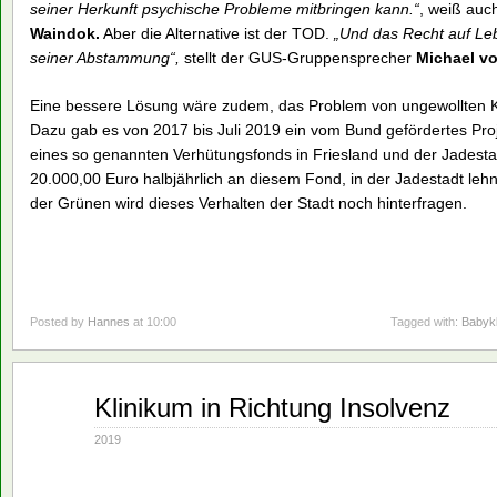
seiner Herkunft psychische Probleme mitbringen kann.“
, weiß auc
Waindok.
Aber die Alternative ist der TOD.
„Und das Recht auf Le
seiner Abstammung“,
stellt der GUS-Gruppensprecher
Michael v
Eine bessere Lösung wäre zudem, das Problem von ungewollten Kin
Dazu gab es von 2017 bis Juli 2019 ein vom Bund gefördertes Proj
eines so genannten Verhütungsfonds in Friesland und der Jadestadt
20.000,00 Euro halbjährlich an diesem Fond, in der Jadestadt leh
der Grünen wird dieses Verhalten der Stadt noch hinterfragen.
Posted by
Hannes
at 10:00
Tagged with:
Babyk
Nov.
Klinikum in Richtung Insolvenz
14
2019
2019