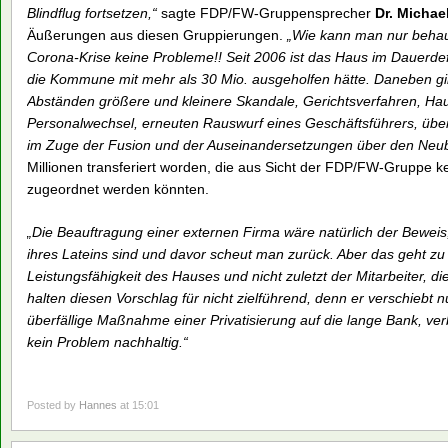
Blindflug fortsetzen,“
sagte FDP/FW-Gruppensprecher
Dr. Michae
Äußerungen aus diesen Gruppierungen.
„Wie kann man nur behau
Corona-Krise keine Probleme!! Seit 2006 ist das Haus im Dauerdefi
die Kommune mit mehr als 30 Mio. ausgeholfen hätte. Daneben gib
Abständen größere und kleinere Skandale, Gerichtsverfahren, H
Personalwechsel, erneuten Rauswurf eines Geschäftsführers, über 
im Zuge der Fusion und der Auseinandersetzungen über den Neu
Millionen transferiert worden, die aus Sicht der FDP/FW-Gruppe 
zugeordnet werden könnten.
„Die Beauftragung einer externen Firma wäre natürlich der Bewei
ihres Lateins sind und davor scheut man zurück. Aber das geht z
Leistungsfähigkeit des Hauses und nicht zuletzt der Mitarbeiter, d
halten diesen Vorschlag für nicht zielführend, denn er verschiebt 
überfällige Maßnahme einer Privatisierung auf die lange Bank, ve
kein Problem nachhaltig.“
Posted by
Hannes
at 15:01