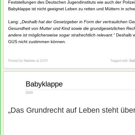
Feststellungen des Deutschen Jugendinstituts wie auch der Polize
Babyklappe ist nicht geeignet Leben zu retten und Müttern in schwi
Lang:
„Deshalb hat der Gesetzgeber in Form der vertraulichen Geb
Gesundheit von Mutter und Kind sowie die grundgesetzlichen Rech
andere ist möglicherweise sogar strafrechtlich relevant.“
Deshalb w
GUS nicht zustimmen können.
Posted by
Hannes
at 10:57
Tagged with:
Bab
Sep.
Babyklappe
15
2020
2020
„Das Grundrecht auf Leben steht übe