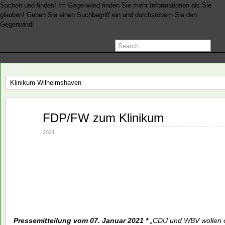
Suchen und finden! Im Gegenwind finden Sie mehr Informationen als Sie
glauben! Geben Sie einen Suchbegriff ein und durchstöbern Sie den
Gegenwind!
Klinikum Wilhelmshaven
Jan.
FDP/FW zum Klinikum
07
2021
2021
Pressemitteilung vom 07. Januar 2021 *
„CDU und WBV wollen o