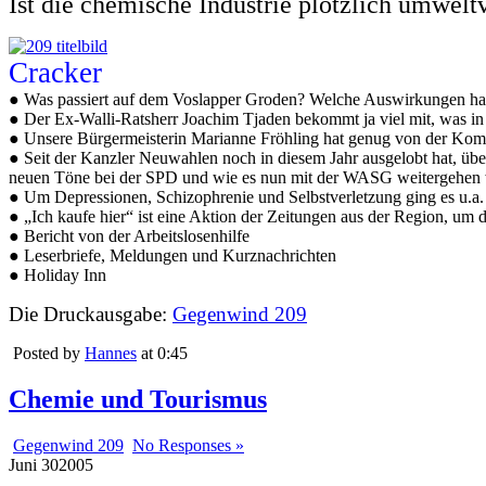
Ist die chemische Industrie plötzlich umweltv
Cracker
● Was passiert auf dem Voslapper Groden? Welche Auswirkungen hat 
● Der Ex-Walli-Ratsherr Joachim Tjaden bekommt ja viel mit, was in u
● Unsere Bürgermeisterin Marianne Fröhling hat genug von der Komm
● Seit der Kanzler Neuwahlen noch in diesem Jahr ausgelobt hat, übe
neuen Töne bei der SPD und wie es nun mit der WASG weitergehen 
● Um Depressionen, Schizophrenie und Selbstverletzung ging es u.a. 
● „Ich kaufe hier“ ist eine Aktion der Zeitungen aus der Region, um 
● Bericht von der Arbeitslosenhilfe
● Leserbriefe, Meldungen und Kurznachrichten
● Holiday Inn
Die Druckausgabe:
Gegenwind 209
Posted by
Hannes
at 0:45
Chemie und Tourismus
Gegenwind 209
No Responses »
Juni
30
2005