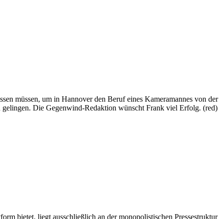
ssen müssen, um in Hannover den Beruf eines Kameramannes von der P
h gelingen. Die Gegenwind-Redaktion wünscht Frank viel Erfolg. (red)
rm bietet, liegt ausschließlich an der monopolistischen Pressestruktu