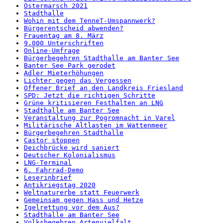
Ostermarsch 2021
Stadthalle
Wohin mit dem TenneT-Umspannwerk?
Bürgerentscheid abwenden?
Frauentag am 8. März
9.000 Unterschriften
Online-Umfrage
Bürgerbegehren Stadthalle am Banter See
Banter See Park gerodet
Adler Mieterhöhungen
Lichter gegen das Vergessen
Offener Brief an den Landkreis Friesland
SPD: Jetzt die richtigen Schritte
Grüne kritisieren Festhalten an LNG
Stadthalle am Banter See
Veranstaltung zur Pogromnacht in Varel
Militärische Altlasten im Wattenmeer
Bürgerbegehren Stadthalle
Castor stoppen
Deichbrücke wird saniert
Deutscher Kolonialismus
LNG-Terminal
6. Fahrrad-Demo
Leserinbrief
Antikriegstag 2020
Weltnaturerbe statt Feuerwerk
Gemeinsam gegen Hass und Hetze
Igelrettung vor dem Aus?
Stadthalle am Banter See
Volksbegehren Artenvielfalt