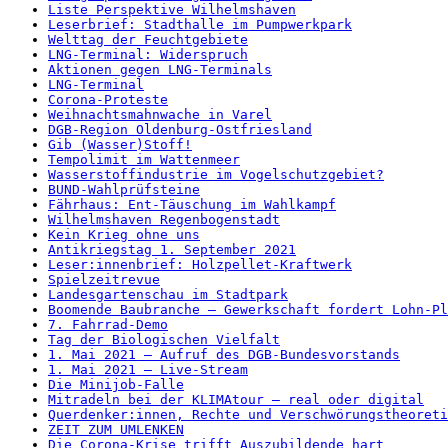
Liste Perspektive Wilhelmshaven
Leserbrief: Stadthalle im Pumpwerkpark
Welttag der Feuchtgebiete
LNG-Terminal: Widerspruch
Aktionen gegen LNG-Terminals
LNG-Terminal
Corona-Proteste
Weihnachtsmahnwache in Varel
DGB-Region Oldenburg-Ostfriesland
Gib (Wasser)Stoff!
Tempolimit im Wattenmeer
Wasserstoffindustrie im Vogelschutzgebiet?
BUND-Wahlprüfsteine
Fährhaus: Ent-Täuschung im Wahlkampf
Wilhelmshaven Regenbogenstadt
Kein Krieg ohne uns
Antikriegstag 1. September 2021
Leser:innenbrief: Holzpellet-Kraftwerk
Spielzeitrevue
Landesgartenschau im Stadtpark
Boomende Baubranche – Gewerkschaft fordert Lohn-Pl
7. Fahrrad-Demo
Tag der Biologischen Vielfalt
1. Mai 2021 – Aufruf des DGB-Bundesvorstands
1. Mai 2021 – Live-Stream
Die Minijob-Falle
Mitradeln bei der KLIMAtour – real oder digital
Querdenker:innen, Rechte und Verschwörungstheoreti
ZEIT ZUM UMLENKEN
Die Corona-Krise trifft Auszubildende hart