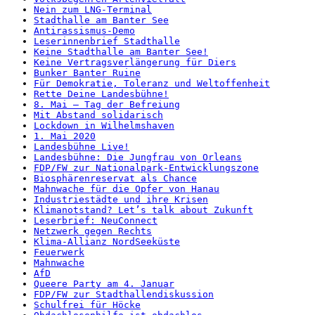
Nein zum LNG-Terminal
Stadthalle am Banter See
Antirassismus-Demo
Leserinnenbrief Stadthalle
Keine Stadthalle am Banter See!
Keine Vertragsverlängerung für Diers
Bunker Banter Ruine
Für Demokratie, Toleranz und Weltoffenheit
Rette Deine Landesbühne!
8. Mai – Tag der Befreiung
Mit Abstand solidarisch
Lockdown in Wilhelmshaven
1. Mai 2020
Landesbühne Live!
Landesbühne: Die Jungfrau von Orleans
FDP/FW zur Nationalpark-Entwicklungszone
Biosphärenreservat als Chance
Mahnwache für die Opfer von Hanau
Industriestädte und ihre Krisen
Klimanotstand? Let’s talk about Zukunft
Leserbrief: NeuConnect
Netzwerk gegen Rechts
Klima-Allianz NordSeeküste
Feuerwerk
Mahnwache
AfD
Queere Party am 4. Januar
FDP/FW zur Stadthallendiskussion
Schulfrei für Höcke