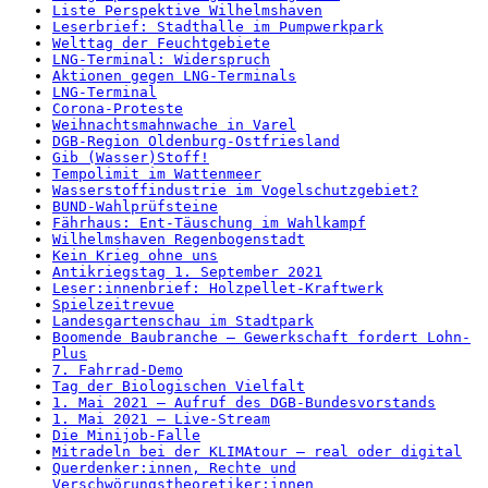
Liste Perspektive Wilhelmshaven
Leserbrief: Stadthalle im Pumpwerkpark
Welttag der Feuchtgebiete
LNG-Terminal: Widerspruch
Aktionen gegen LNG-Terminals
LNG-Terminal
Corona-Proteste
Weihnachtsmahnwache in Varel
DGB-Region Oldenburg-Ostfriesland
Gib (Wasser)Stoff!
Tempolimit im Wattenmeer
Wasserstoffindustrie im Vogelschutzgebiet?
BUND-Wahlprüfsteine
Fährhaus: Ent-Täuschung im Wahlkampf
Wilhelmshaven Regenbogenstadt
Kein Krieg ohne uns
Antikriegstag 1. September 2021
Leser:innenbrief: Holzpellet-Kraftwerk
Spielzeitrevue
Landesgartenschau im Stadtpark
Boomende Baubranche – Gewerkschaft fordert Lohn-
Plus
7. Fahrrad-Demo
Tag der Biologischen Vielfalt
1. Mai 2021 – Aufruf des DGB-Bundesvorstands
1. Mai 2021 – Live-Stream
Die Minijob-Falle
Mitradeln bei der KLIMAtour – real oder digital
Querdenker:innen, Rechte und
Verschwörungstheoretiker:innen