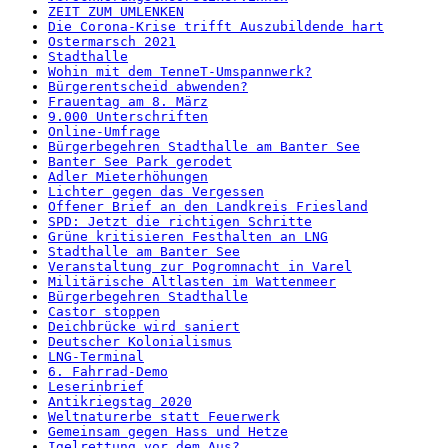
ZEIT ZUM UMLENKEN
Die Corona-Krise trifft Auszubildende hart
Ostermarsch 2021
Stadthalle
Wohin mit dem TenneT-Umspannwerk?
Bürgerentscheid abwenden?
Frauentag am 8. März
9.000 Unterschriften
Online-Umfrage
Bürgerbegehren Stadthalle am Banter See
Banter See Park gerodet
Adler Mieterhöhungen
Lichter gegen das Vergessen
Offener Brief an den Landkreis Friesland
SPD: Jetzt die richtigen Schritte
Grüne kritisieren Festhalten an LNG
Stadthalle am Banter See
Veranstaltung zur Pogromnacht in Varel
Militärische Altlasten im Wattenmeer
Bürgerbegehren Stadthalle
Castor stoppen
Deichbrücke wird saniert
Deutscher Kolonialismus
LNG-Terminal
6. Fahrrad-Demo
Leserinbrief
Antikriegstag 2020
Weltnaturerbe statt Feuerwerk
Gemeinsam gegen Hass und Hetze
Igelrettung vor dem Aus?