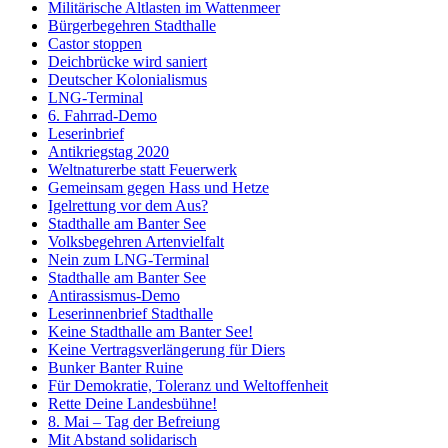
Militärische Altlasten im Wattenmeer
Bürgerbegehren Stadthalle
Castor stoppen
Deichbrücke wird saniert
Deutscher Kolonialismus
LNG-Terminal
6. Fahrrad-Demo
Leserinbrief
Antikriegstag 2020
Weltnaturerbe statt Feuerwerk
Gemeinsam gegen Hass und Hetze
Igelrettung vor dem Aus?
Stadthalle am Banter See
Volksbegehren Artenvielfalt
Nein zum LNG-Terminal
Stadthalle am Banter See
Antirassismus-Demo
Leserinnenbrief Stadthalle
Keine Stadthalle am Banter See!
Keine Vertragsverlängerung für Diers
Bunker Banter Ruine
Für Demokratie, Toleranz und Weltoffenheit
Rette Deine Landesbühne!
8. Mai – Tag der Befreiung
Mit Abstand solidarisch