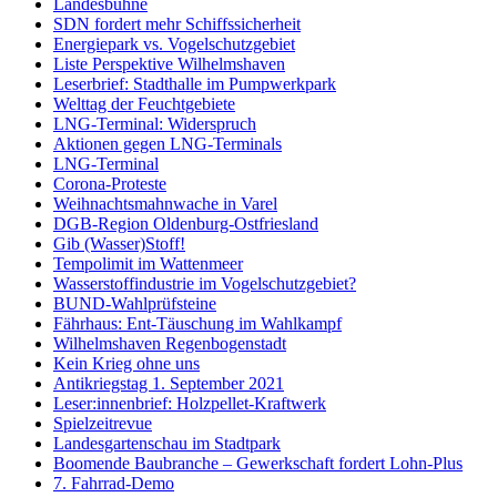
Landesbühne
SDN fordert mehr Schiffssicherheit
Energiepark vs. Vogelschutzgebiet
Liste Perspektive Wilhelmshaven
Leserbrief: Stadthalle im Pumpwerkpark
Welttag der Feuchtgebiete
LNG-Terminal: Widerspruch
Aktionen gegen LNG-Terminals
LNG-Terminal
Corona-Proteste
Weihnachtsmahnwache in Varel
DGB-Region Oldenburg-Ostfriesland
Gib (Wasser)Stoff!
Tempolimit im Wattenmeer
Wasserstoffindustrie im Vogelschutzgebiet?
BUND-Wahlprüfsteine
Fährhaus: Ent-Täuschung im Wahlkampf
Wilhelmshaven Regenbogenstadt
Kein Krieg ohne uns
Antikriegstag 1. September 2021
Leser:innenbrief: Holzpellet-Kraftwerk
Spielzeitrevue
Landesgartenschau im Stadtpark
Boomende Baubranche – Gewerkschaft fordert Lohn-Plus
7. Fahrrad-Demo