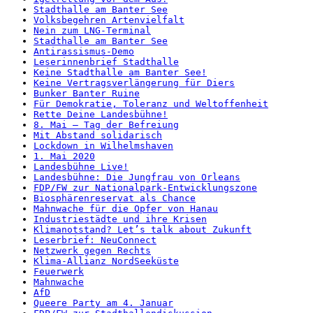
Stadthalle am Banter See
Volksbegehren Artenvielfalt
Nein zum LNG-Terminal
Stadthalle am Banter See
Antirassismus-Demo
Leserinnenbrief Stadthalle
Keine Stadthalle am Banter See!
Keine Vertragsverlängerung für Diers
Bunker Banter Ruine
Für Demokratie, Toleranz und Weltoffenheit
Rette Deine Landesbühne!
8. Mai – Tag der Befreiung
Mit Abstand solidarisch
Lockdown in Wilhelmshaven
1. Mai 2020
Landesbühne Live!
Landesbühne: Die Jungfrau von Orleans
FDP/FW zur Nationalpark-Entwicklungszone
Biosphärenreservat als Chance
Mahnwache für die Opfer von Hanau
Industriestädte und ihre Krisen
Klimanotstand? Let’s talk about Zukunft
Leserbrief: NeuConnect
Netzwerk gegen Rechts
Klima-Allianz NordSeeküste
Feuerwerk
Mahnwache
AfD
Queere Party am 4. Januar