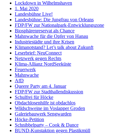
Lockdown in Wilhelmshaven
1. Mai 2020
Landesbühne Live!
Landesbühne: Die Jungfrau von Orleans
FDP/FW zur Nationalpark-Entwicklungszone
Biosphärenreservat als Chance
Mahnwache für die Opfer von Hanau
Industriestädte und ihre Krisen
Klimanotstand? Let’s talk about Zukunft
Leserbrief: NeuConnect
Netzwerk gegen Rechts
Klima-Allianz NordSeeküste
Feuerwerk
Mahnwache
AfD
Queere Party am 4. Januar
FDP/FW zur Stadthallendiskussion
Schulfrei für Höcke
Obdachlosenhilfe ist obdachlos
Wildschweine im Voslapper Groden
Galeriebauwerk Sengwarden
Höcke-Petition
Schnibbelparty – Cook & Dance
BUND-Kunstaktion gegen Plastikmüll