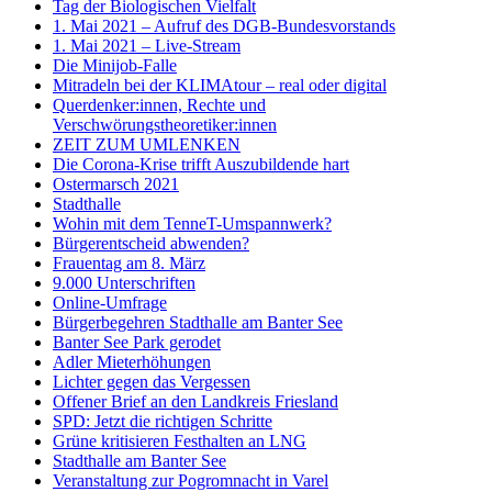
Tag der Biologischen Vielfalt
1. Mai 2021 – Aufruf des DGB-Bundesvorstands
1. Mai 2021 – Live-Stream
Die Minijob-Falle
Mitradeln bei der KLIMAtour – real oder digital
Querdenker:innen, Rechte und
Verschwörungstheoretiker:innen
ZEIT ZUM UMLENKEN
Die Corona-Krise trifft Auszubildende hart
Ostermarsch 2021
Stadthalle
Wohin mit dem TenneT-Umspannwerk?
Bürgerentscheid abwenden?
Frauentag am 8. März
9.000 Unterschriften
Online-Umfrage
Bürgerbegehren Stadthalle am Banter See
Banter See Park gerodet
Adler Mieterhöhungen
Lichter gegen das Vergessen
Offener Brief an den Landkreis Friesland
SPD: Jetzt die richtigen Schritte
Grüne kritisieren Festhalten an LNG
Stadthalle am Banter See
Veranstaltung zur Pogromnacht in Varel