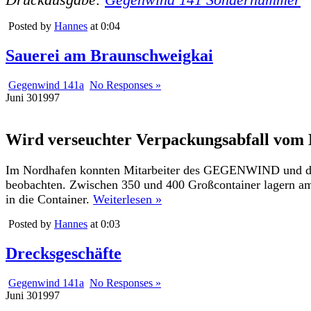
Posted by
Hannes
at 0:04
Sauerei am Braunschweigkai
Gegenwind 141a
No Responses »
Juni
30
1997
Wird verseuchter Verpackungsabfall vom 
Im Nordhafen konnten Mitarbeiter des GEGENWIND und der 
beobachten. Zwischen 350 und 400 Großcontainer lagern am 
in die Container.
Weiterlesen »
Posted by
Hannes
at 0:03
Drecksgeschäfte
Gegenwind 141a
No Responses »
Juni
30
1997