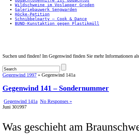
Obdachlosenhilfe ist obdachlos
Wildschweine im Voslapper Groden
Galeriebauwerk Sengwarden
Höcke-Petition
Schnibbelparty – Cook & Dance
BUND-Kunstaktion gegen Plastikmüll
Startseite
Suchen und finden! Im Gegenwind finden Sie mehr Informationen als
Gegenwind 1997
» Gegenwind 141a
Gegenwind 141 – Sondernummer
Gegenwind 141a
No Responses »
Juni
30
1997
Was geschieht am Braunschwe