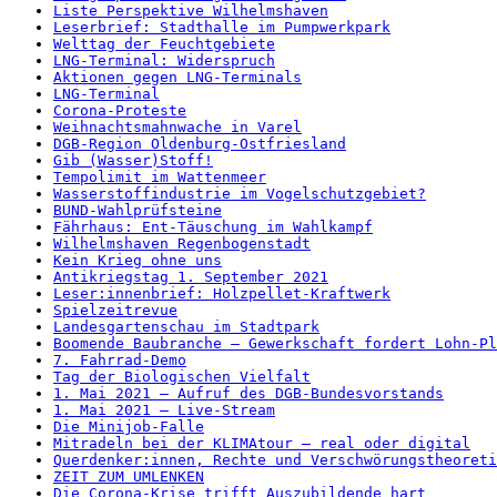
Liste Perspektive Wilhelmshaven
Leserbrief: Stadthalle im Pumpwerkpark
Welttag der Feuchtgebiete
LNG-Terminal: Widerspruch
Aktionen gegen LNG-Terminals
LNG-Terminal
Corona-Proteste
Weihnachtsmahnwache in Varel
DGB-Region Oldenburg-Ostfriesland
Gib (Wasser)Stoff!
Tempolimit im Wattenmeer
Wasserstoffindustrie im Vogelschutzgebiet?
BUND-Wahlprüfsteine
Fährhaus: Ent-Täuschung im Wahlkampf
Wilhelmshaven Regenbogenstadt
Kein Krieg ohne uns
Antikriegstag 1. September 2021
Leser:innenbrief: Holzpellet-Kraftwerk
Spielzeitrevue
Landesgartenschau im Stadtpark
Boomende Baubranche – Gewerkschaft fordert Lohn-Pl
7. Fahrrad-Demo
Tag der Biologischen Vielfalt
1. Mai 2021 – Aufruf des DGB-Bundesvorstands
1. Mai 2021 – Live-Stream
Die Minijob-Falle
Mitradeln bei der KLIMAtour – real oder digital
Querdenker:innen, Rechte und Verschwörungstheoreti
ZEIT ZUM UMLENKEN
Die Corona-Krise trifft Auszubildende hart