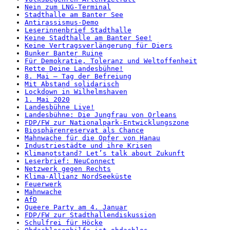
Nein zum LNG-Terminal
Stadthalle am Banter See
Antirassismus-Demo
Leserinnenbrief Stadthalle
Keine Stadthalle am Banter See!
Keine Vertragsverlängerung für Diers
Bunker Banter Ruine
Für Demokratie, Toleranz und Weltoffenheit
Rette Deine Landesbühne!
8. Mai – Tag der Befreiung
Mit Abstand solidarisch
Lockdown in Wilhelmshaven
1. Mai 2020
Landesbühne Live!
Landesbühne: Die Jungfrau von Orleans
FDP/FW zur Nationalpark-Entwicklungszone
Biosphärenreservat als Chance
Mahnwache für die Opfer von Hanau
Industriestädte und ihre Krisen
Klimanotstand? Let’s talk about Zukunft
Leserbrief: NeuConnect
Netzwerk gegen Rechts
Klima-Allianz NordSeeküste
Feuerwerk
Mahnwache
AfD
Queere Party am 4. Januar
FDP/FW zur Stadthallendiskussion
Schulfrei für Höcke