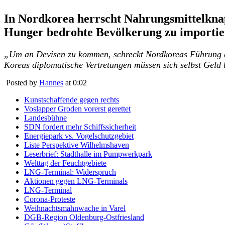
In Nordkorea herrscht Nahrungsmittelknap
Hunger bedrohte Bevölkerung zu importie
„Um an Devisen zu kommen, schreckt Nordkoreas Führung a
Koreas diplomatische Vertretungen müssen sich selbst Geld 
Posted by
Hannes
at 0:02
Kunstschaffende gegen rechts
Voslapper Groden vorerst gerettet
Landesbühne
SDN fordert mehr Schiffssicherheit
Energiepark vs. Vogelschutzgebiet
Liste Perspektive Wilhelmshaven
Leserbrief: Stadthalle im Pumpwerkpark
Welttag der Feuchtgebiete
LNG-Terminal: Widerspruch
Aktionen gegen LNG-Terminals
LNG-Terminal
Corona-Proteste
Weihnachtsmahnwache in Varel
DGB-Region Oldenburg-Ostfriesland