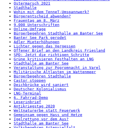
Ostermarsch 2021
Stadthalle
Wohin mit dem TenneT-Umspannwerk?
Bürgerentscheid abwenden?
Frauentag am 8. März
9.000 Unterschriften
Online-Umfrage
Bürgerbegehren Stadthalle am Banter See
Banter See Park gerodet
Adler Mieterhöhungen
Lichter gegen das Vergessen
Offener Brief an den Landkreis Friesland
SPD: Jetzt die richtigen Schritte
Grüne kritisieren Festhalten an LNG
Stadthalle am Banter See
Veranstaltung zur Pogromnacht in Varel
Militärische Altlasten im Wattenmeer
Bürgerbegehren Stadthalle
Castor stoppen
Deichbrücke wird saniert
Deutscher Kolonialismus
LNG-Terminal
6. Fahrrad-Demo
Leserinbrief
Antikriegstag 2020
Weltnaturerbe statt Feuerwerk
Gemeinsam gegen Hass und Hetze
Igelrettung vor dem Aus?
Stadthalle am Banter See
Volksbegehren Artenvielfalt