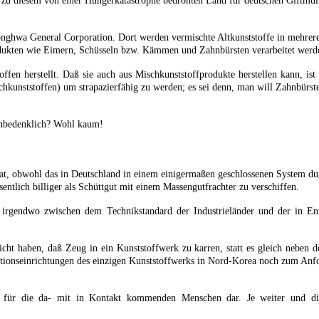
 zu diesem von einer Hungerkatastrophe bedrohten Land für deutschen Giftmül
Ponghwa General Corporation. Dort werden vermischte Altkunststoffe in mehrere
odukten wie Eimern, Schüsseln bzw. Kämmen und Zahnbürsten verarbeitet werd
toffen herstellt. Daß sie auch aus Mischkunststoffprodukte herstellen kann, ist
unststoffen) um strapazierfähig zu werden; es sei denn, man will Zahnbürsten
 unbedenklich? Wohl kaum!
hat, obwohl das in Deutschland in einem einigermaßen geschlossenen System dur
esentlich billiger als Schüttgut mit einem Massengutfrachter zu verschiffen.
 irgendwo zwischen dem Technikstandard der Industrieländer und der in En
icht haben, daß Zeug in ein Kunststoffwerk zu karren, statt es gleich neben d
tionseinrichtungen des einzigen Kunststoffwerks in Nord-Korea noch zum Anford
fahr für die da- mit in Kontakt kommenden Menschen dar. Je weiter und d