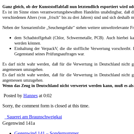
Ganz gleich, ob der Kunststoffabfall nun letztendlich exportiert wird od
Es ist im Sinne eines verantwortungsbewußten Handelns unabdingbar, daß die
verschiedenen Alters (von „frisch“ bis zu drei Jahren) sind und sich deshal
Neben der Szenarienfolie „Seuchengefahr“ stehen weitere umweltrelevante Fr
dem Schadstoffgehalt (Chlor, Schwermetalle, PCB). Auch hierbei kan
werden können.
Einhaltung der VerpackV, die die stoffliche Verwertung vorschreib
Gegenstand seines Prüfungsauftrages war.
Es darf nicht wahr werden, daß für die Verwertung in Deutschland nicht gee
angemessen umzugehen.
Es darf nicht wahr werden, daß für die Verwertung in Deutschland nicht gee
angemessen umzugehen.
Wenn das Zeug in Deutschland nicht verwertet werden kann, muß es als
Posted by
Hannes
at 0:02
Sorry, the comment form is closed at this time.
Sauerei am Braunschweigkai
Gegenwind 141a
Gegenwind 141 – Sondernummer