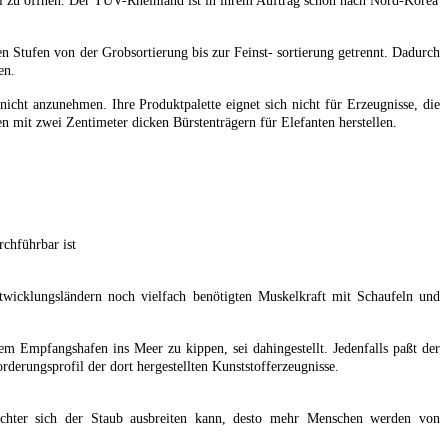
l zu öffnen. Der TÜV-Rheinland ist in ihrem Auftrag schon nach Nord-Korea
n Stufen von der Grobsortierung bis zur Feinst- sortierung getrennt. Dadurch
en.
 nicht anzunehmen. Ihre Produktpalette eignet sich nicht für Erzeugnisse, die
 mit zwei Zentimeter dicken Bürstenträgern für Elefanten herstellen.
chführbar ist
twicklungsländern noch vielfach benötigten Muskelkraft mit Schaufeln und
em Empfangshafen ins Meer zu kippen, sei dahingestellt. Jedenfalls paßt der
erungsprofil der dort hergestellten Kunststofferzeugnisse.
ichter sich der Staub ausbreiten kann, desto mehr Menschen werden von