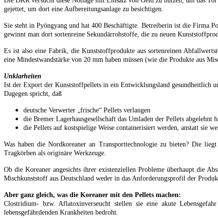
Die DKR versucht diese Notlage mit Einsatz von Geld zu nutzen, um das Tor
gejettet, um dort eine Aufbereitungsanlage zu besichtigen.
Sie steht in Pyöngyang und hat 400 Beschäftigte. Betreiberin ist die Firma 
gewinnt man dort sortenreine Sekundärrohstoffe, die zu neuen Kunststoffpr
Es ist also eine Fabrik, die Kunststoffprodukte aus sortenreinen Abfallwerts
eine Mindestwandstärke von 20 mm haben müssen (wie die Produkte aus Mischk
Unklarheiten
Ist der Export der Kunststoffpellets in ein Entwicklungsland gesundheitlich
Dagegen spricht, daß
deutsche Verwerter „frische“ Pellets verlangen
die Bremer Lagerhausgesellschaft das Umladen der Pellets abgelehnt 
die Pellets auf kostspielige Weise containerisiert werden, anstatt sie w
Was haben die Nordkoreaner an Transporttechnologie zu bieten? Die liegt
Tragkörben als originäre Werkzeuge.
Ob die Koreaner angesichts ihrer existenziellen Probleme überhaupt die Abs
Mischkunststoff aus Deutschland weder in das Anforderungsprofil der Produk
Aber ganz gleich, was die Koreaner mit den Pellets machen:
Clostridium- bzw. Aflatoxinverseucht stellen sie eine akute Lebensge
lebensgefährdenden Krankheiten bedroht.