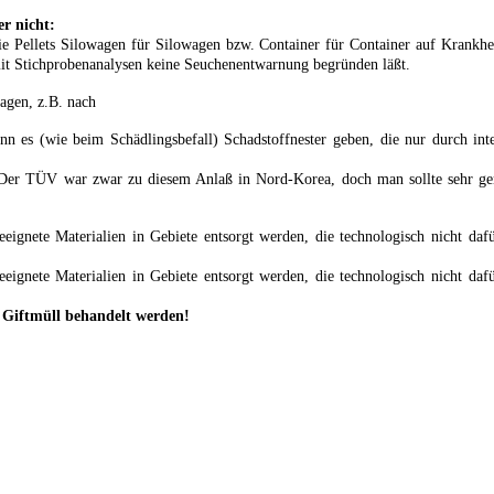
er nicht:
 Pellets Silowagen für Silowagen bzw. Container für Container auf Krankheit
b mit Stichprobenanalysen keine Seuchenentwarnung begründen läßt.
agen, z.B. nach
n es (wie beim Schädlingsbefall) Schadstoffnester geben, die nur durch int
t. Der TÜV war zwar zu diesem Anlaß in Nord-Korea, doch man sollte sehr g
ignete Materialien in Gebiete entsorgt werden, die technologisch nicht dafü
ignete Materialien in Gebiete entsorgt werden, die technologisch nicht dafü
 Giftmüll behandelt werden!