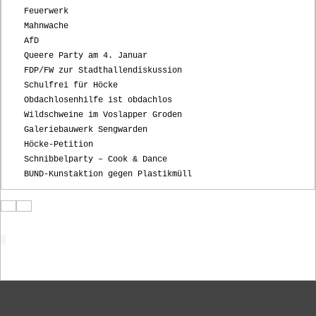
Feuerwerk
Mahnwache
AfD
Queere Party am 4. Januar
FDP/FW zur Stadthallendiskussion
Schulfrei für Höcke
Obdachlosenhilfe ist obdachlos
Wildschweine im Voslapper Groden
Galeriebauwerk Sengwarden
Höcke-Petition
Schnibbelparty – Cook & Dance
BUND-Kunstaktion gegen Plastikmüll
Startseite