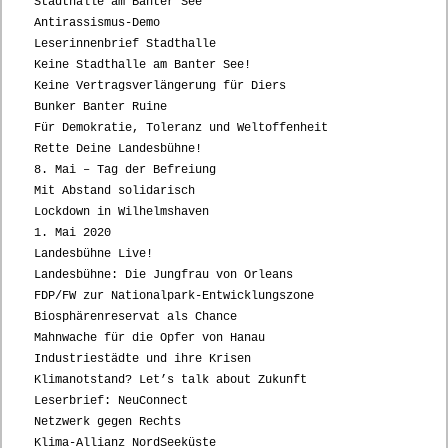
Stadthalle am Banter See
Antirassismus-Demo
Leserinnenbrief Stadthalle
Keine Stadthalle am Banter See!
Keine Vertragsverlängerung für Diers
Bunker Banter Ruine
Für Demokratie, Toleranz und Weltoffenheit
Rette Deine Landesbühne!
8. Mai – Tag der Befreiung
Mit Abstand solidarisch
Lockdown in Wilhelmshaven
1. Mai 2020
Landesbühne Live!
Landesbühne: Die Jungfrau von Orleans
FDP/FW zur Nationalpark-Entwicklungszone
Biosphärenreservat als Chance
Mahnwache für die Opfer von Hanau
Industriestädte und ihre Krisen
Klimanotstand? Let’s talk about Zukunft
Leserbrief: NeuConnect
Netzwerk gegen Rechts
Klima-Allianz NordSeeküste