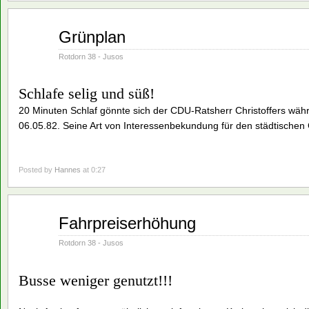
Juni
Grünplan
01
1982
Rotdorn 38 - Jusos
Schlafe selig und süß!
20 Minuten Schlaf gönnte sich der CDU-Ratsherr Christoffers wä
06.05.82. Seine Art von Interessenbekundung für den städtischen
Posted by
Hannes
at 0:27
Juni
Fahrpreiserhöhung
01
1982
Rotdorn 38 - Jusos
Busse weniger genutzt!!!