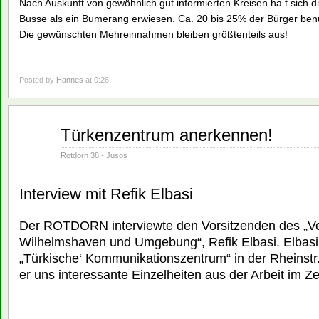
Nach Auskunft von gewöhnlich gut informierten Kreisen ha t sich d
Busse als ein Bumerang erwiesen. Ca. 20 bis 25% der Bürger ben
Die gewünschten Mehreinnahmen bleiben größtenteils aus!
Posted by
Hannes
at 0:26
Juni
Türkenzentrum anerkennen!
01
1982
Rotdorn 38 - Jusos
Interview mit Refik Elbasi
Der ROTDORN interviewte den Vorsitzenden des „Ve
Wilhelmshaven und Umgebung“, Refik Elbasi. Elbasi i
„Türkische‘ Kommunikationszentrum“ in der Rheinstr.
er uns interessante Einzelheiten aus der Arbeit im Z