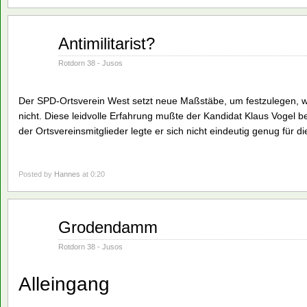
Juni
Antimilitarist?
01
1982
Rotdorn 38 - Jusos
Der SPD-Ortsverein West setzt neue Maßstäbe, um festzulegen, we
nicht. Diese leidvolle Erfahrung mußte der Kandidat Klaus Vogel
der Ortsvereinsmitglieder legte er sich nicht eindeutig genug für d
Posted by
Hannes
at 0:20
Juni
Grodendamm
01
1982
Rotdorn 38 - Jusos
Alleingang