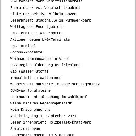
SDN fordert mehr Schiffssicherheit
Energiepark vs. Vogelschutzgebiet
Liste Perspektive Wilhelmshaven
Leserbrief: Stadthalle im Pumpwerkpark
Welttag der Feuchtgebiete
LNG-Terminal: Widerspruch
Aktionen gegen LNG-Terminals
LNG-Terminal
Corona-Proteste
Weihnachtsmahnwache in Varel
DGB-Region Oldenburg-Ostfriesland
Gib (Wasser)Stoff!
Tempolimit im Wattenmeer
Wasserstoffindustrie im Vogelschutzgebiet?
BUND-Wahlprüfsteine
Fährhaus: Ent-Täuschung im Wahlkampf
Wilhelmshaven Regenbogenstadt
Kein Krieg ohne uns
Antikriegstag 1. September 2021
Leser:innenbrief: Holzpellet-Kraftwerk
Spielzeitrevue
Landesgartenschau im Stadtpark