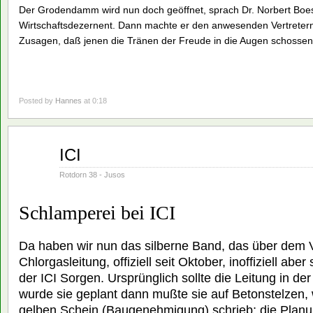
Der Grodendamm wird nun doch geöffnet, sprach Dr. Norbert Bo
Wirtschaftsdezernent. Dann machte er den anwesenden Vertretern
Zusagen, daß jenen die Tränen der Freude in die Augen schossen
Posted by
Hannes
at 0:18
Juni
ICI
01
1982
Rotdorn 38 - Jusos
Schlamperei bei ICI
Da haben wir nun das silberne Band, das über dem 
Chlorgasleitung, offiziell seit Oktober, inoffiziell aber 
der ICI Sorgen. Ursprünglich sollte die Leitung in de
wurde sie geplant dann mußte sie auf Betonstelzen
gelben Schein (Baugenehmigung) schrieb; die Planu