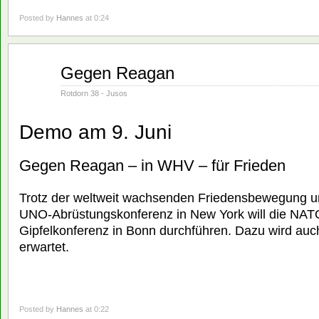
Posted by
Hannes
at 0:24
Juni
Gegen Reagan
01
1982
Rotdorn 38 - Jusos
Demo am 9. Juni
Gegen Reagan – in WHV – für Frieden
Trotz der weltweit wachsenden Friedensbewegung u
UNO-Abrüstungskonferenz in New York will die NATO
Gipfelkonferenz in Bonn durchführen. Dazu wird au
erwartet.
Posted by
Hannes
at 0:22