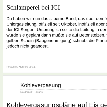
Schlamperei bei ICI
Da haben wir nun das silberne Band, das über dem 
Chlorgasleitung, offiziell seit Oktober, inoffiziell aber 
der ICI Sorgen. Ursprünglich sollte die Leitung in de
wurde sie geplant dann mußte sie auf Betonstelzen
gelben Schein (Baugenehmigung) schrieb; die Planu
jedoch nicht geändert.
Posted by
Hannes
at 0:17
Juni
Kohlevergasung
01
1982
Rotdorn 38 - Jusos
Kohlevergasungspläne auf Eis ge