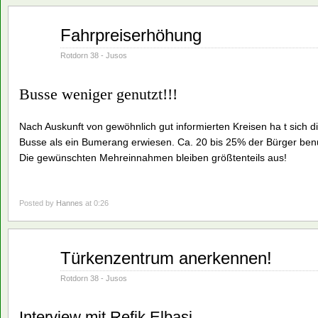
Juni
Fahrpreiserhöhung
01
1982
Rotdorn 38 - Jusos
Busse weniger genutzt!!!
Nach Auskunft von gewöhnlich gut informierten Kreisen ha t sich d
Busse als ein Bumerang erwiesen. Ca. 20 bis 25% der Bürger ben
Die gewünschten Mehreinnahmen bleiben größtenteils aus!
Posted by
Hannes
at 0:26
Juni
Türkenzentrum anerkennen!
01
1982
Rotdorn 38 - Jusos
Interview mit Refik Elbasi