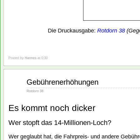
Die Druckausgabe:
Rotdorn 38
(Gege
Posted by
Hannes
at 0:30
März
Gebührenerhöhungen
01
1982
Rotdorn 38
Es kommt noch dicker
Wer stopft das 14-Millionen-Loch?
Wer geglaubt hat, die Fahrpreis- und andere Gebü