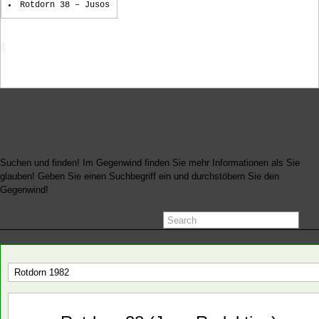
Rotdorn 38 – Jusos
Startseite
Suchen und finden! Im Gegenwind finden Sie mehr Informationen als Sie
glauben! Geben Sie einen Suchbegriff ein und durchstöbern Sie den
Gegenwind!
Rotdorn 1982
Juni