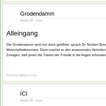
Juni
Grodendamm
01
1982
Rotdorn 38 - Jusos
Alleingang
Der Grodendamm wird nun doch geöffnet, sprach Dr. Norbert Bo
Wirtschaftsdezernent. Dann machte er den anwesenden Vertretern
Zusagen, daß jenen die Tränen der Freude in die Augen schossen
Posted by
Hannes
at 0:18
Juni
ICI
01
1982
Rotdorn 38 - Jusos