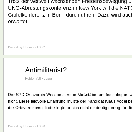
Trotz der weltweit wachsenden Friedensbewegung u
UNO-Abrüstungskonferenz in New York will die NATO
Gipfelkonferenz in Bonn durchführen. Dazu wird au
erwartet.
Posted by
Hannes
at 0:22
Juni
Antimilitarist?
01
1982
Rotdorn 38 - Jusos
Der SPD-Ortsverein West setzt neue Maßstäbe, um festzulegen, we
nicht. Diese leidvolle Erfahrung mußte der Kandidat Klaus Vogel
der Ortsvereinsmitglieder legte er sich nicht eindeutig genug für d
Posted by
Hannes
at 0:20