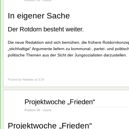
Rotdorn 38 - Jusos
In eigener Sache
Der Rotdorn besteht weiter.
Die neue Redaktion wird sich bemühen, die frühere Rotdornkonzep
„stichhaltige“ Argumente liefern zu kommunal-, partei- und politi
politische Themen aus der Sicht der Jungsozialisten darzustellen.
Posted by
Hannes
at 0:29
Juni
Projektwoche „Frieden“
01
1982
Rotdorn 38 - Jusos
Projektwoche „Frieden“