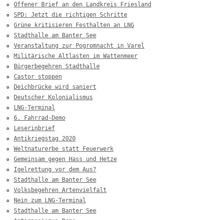
Offener Brief an den Landkreis Friesland
SPD: Jetzt die richtigen Schritte
Grüne kritisieren Festhalten an LNG
Stadthalle am Banter See
Veranstaltung zur Pogromnacht in Varel
Militärische Altlasten im Wattenmeer
Bürgerbegehren Stadthalle
Castor stoppen
Deichbrücke wird saniert
Deutscher Kolonialismus
LNG-Terminal
6. Fahrrad-Demo
Leserinbrief
Antikriegstag 2020
Weltnaturerbe statt Feuerwerk
Gemeinsam gegen Hass und Hetze
Igelrettung vor dem Aus?
Stadthalle am Banter See
Volksbegehren Artenvielfalt
Nein zum LNG-Terminal
Stadthalle am Banter See