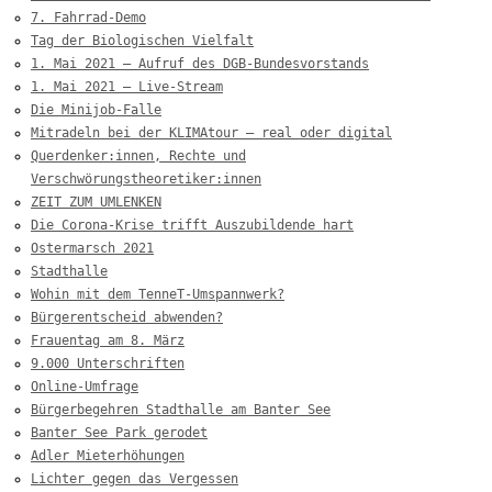
7. Fahrrad-Demo
Tag der Biologischen Vielfalt
1. Mai 2021 – Aufruf des DGB-Bundesvorstands
1. Mai 2021 – Live-Stream
Die Minijob-Falle
Mitradeln bei der KLIMAtour – real oder digital
Querdenker:innen, Rechte und
Verschwörungstheoretiker:innen
ZEIT ZUM UMLENKEN
Die Corona-Krise trifft Auszubildende hart
Ostermarsch 2021
Stadthalle
Wohin mit dem TenneT-Umspannwerk?
Bürgerentscheid abwenden?
Frauentag am 8. März
9.000 Unterschriften
Online-Umfrage
Bürgerbegehren Stadthalle am Banter See
Banter See Park gerodet
Adler Mieterhöhungen
Lichter gegen das Vergessen