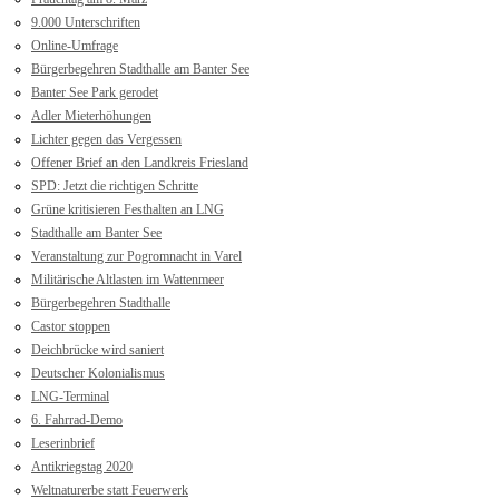
9.000 Unterschriften
Online-Umfrage
Bürgerbegehren Stadthalle am Banter See
Banter See Park gerodet
Adler Mieterhöhungen
Lichter gegen das Vergessen
Offener Brief an den Landkreis Friesland
SPD: Jetzt die richtigen Schritte
Grüne kritisieren Festhalten an LNG
Stadthalle am Banter See
Veranstaltung zur Pogromnacht in Varel
Militärische Altlasten im Wattenmeer
Bürgerbegehren Stadthalle
Castor stoppen
Deichbrücke wird saniert
Deutscher Kolonialismus
LNG-Terminal
6. Fahrrad-Demo
Leserinbrief
Antikriegstag 2020
Weltnaturerbe statt Feuerwerk