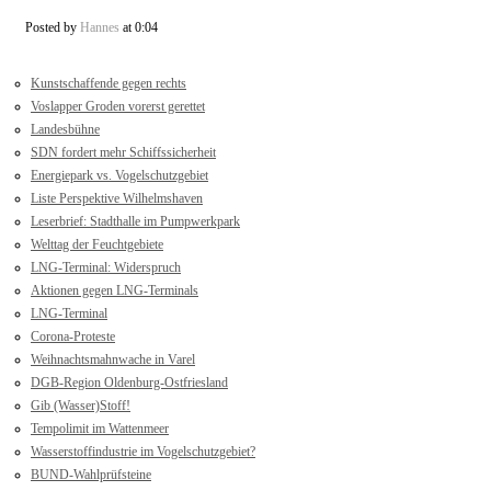
Posted by
Hannes
at 0:04
Kunstschaffende gegen rechts
Voslapper Groden vorerst gerettet
Landesbühne
SDN fordert mehr Schiffssicherheit
Energiepark vs. Vogelschutzgebiet
Liste Perspektive Wilhelmshaven
Leserbrief: Stadthalle im Pumpwerkpark
Welttag der Feuchtgebiete
LNG-Terminal: Widerspruch
Aktionen gegen LNG-Terminals
LNG-Terminal
Corona-Proteste
Weihnachtsmahnwache in Varel
DGB-Region Oldenburg-Ostfriesland
Gib (Wasser)Stoff!
Tempolimit im Wattenmeer
Wasserstoffindustrie im Vogelschutzgebiet?
BUND-Wahlprüfsteine