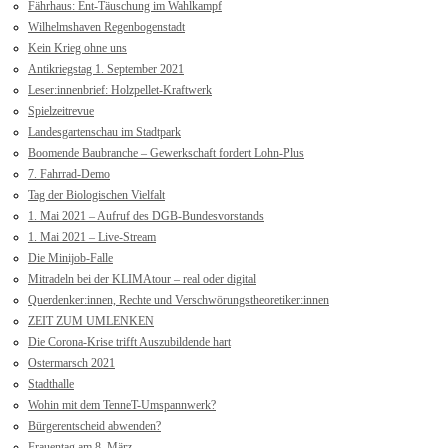
Fährhaus: Ent-Täuschung im Wahlkampf
Wilhelmshaven Regenbogenstadt
Kein Krieg ohne uns
Antikriegstag 1. September 2021
Leser:innenbrief: Holzpellet-Kraftwerk
Spielzeitrevue
Landesgartenschau im Stadtpark
Boomende Baubranche – Gewerkschaft fordert Lohn-Plus
7. Fahrrad-Demo
Tag der Biologischen Vielfalt
1. Mai 2021 – Aufruf des DGB-Bundesvorstands
1. Mai 2021 – Live-Stream
Die Minijob-Falle
Mitradeln bei der KLIMAtour – real oder digital
Querdenker:innen, Rechte und Verschwörungstheoretiker:innen
ZEIT ZUM UMLENKEN
Die Corona-Krise trifft Auszubildende hart
Ostermarsch 2021
Stadthalle
Wohin mit dem TenneT-Umspannwerk?
Bürgerentscheid abwenden?
Frauentag am 8. März