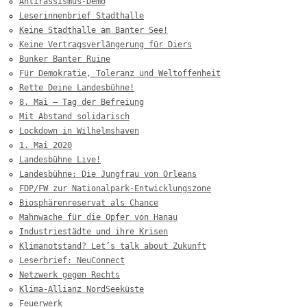
Antirassismus-Demo
Leserinnenbrief Stadthalle
Keine Stadthalle am Banter See!
Keine Vertragsverlängerung für Diers
Bunker Banter Ruine
Für Demokratie, Toleranz und Weltoffenheit
Rette Deine Landesbühne!
8. Mai – Tag der Befreiung
Mit Abstand solidarisch
Lockdown in Wilhelmshaven
1. Mai 2020
Landesbühne Live!
Landesbühne: Die Jungfrau von Orleans
FDP/FW zur Nationalpark-Entwicklungszone
Biosphärenreservat als Chance
Mahnwache für die Opfer von Hanau
Industriestädte und ihre Krisen
Klimanotstand? Let’s talk about Zukunft
Leserbrief: NeuConnect
Netzwerk gegen Rechts
Klima-Allianz NordSeeküste
Feuerwerk