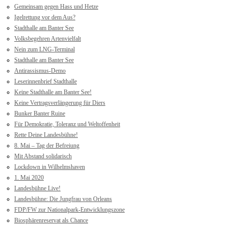
Gemeinsam gegen Hass und Hetze
Igelrettung vor dem Aus?
Stadthalle am Banter See
Volksbegehren Artenvielfalt
Nein zum LNG-Terminal
Stadthalle am Banter See
Antirassismus-Demo
Leserinnenbrief Stadthalle
Keine Stadthalle am Banter See!
Keine Vertragsverlängerung für Diers
Bunker Banter Ruine
Für Demokratie, Toleranz und Weltoffenheit
Rette Deine Landesbühne!
8. Mai – Tag der Befreiung
Mit Abstand solidarisch
Lockdown in Wilhelmshaven
1. Mai 2020
Landesbühne Live!
Landesbühne: Die Jungfrau von Orleans
FDP/FW zur Nationalpark-Entwicklungszone
Biosphärenreservat als Chance