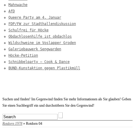
Mahnwache
AfD
Queere Party am 4. Januar
FDP/FW zur Stadthallendiskussion
Schulfrei für Höcke
Obdachlosenhilfe ist obdachlos
Wildschweine im Voslapper Groden
Galeriebauwerk Sengwarden
Höcke-Petition
Schnibbelparty – Cook & Dance
BUND-Kunstaktion gegen Plastikmüll
Startseite
Suchen und finden! Im Gegenwind finden Sie mehr Informationen als Sie glauben! Geben
Sie einen Suchbegriff ein und durchstöbern Sie den Gegenwind!
Rotdorn 1978
» Rotdorn 04