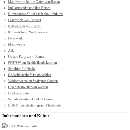
Mahnwache für die Opfer von Hanau
Industriestädte und ihre Krisen
Klimanotstand? Let’s talk about Zukunft
Leserbrief: NeuConnect
Netzwerk gegen Rechts
Klima-Allianz NordSeeküste
Feuerwerk
Mahnwache
AfD
Queere Party am 4. Januar
FDP/FW zur Stadthallendiskussion
Schulfrei für Höcke
Obdachlosenhilfe ist obdachlos
Wildschweine im Voslapper Groden
Galeriebauwerk Sengwarden
Höcke-Petition
Schnibbelparty – Cook & Dance
BUND-Kunstaktion gegen Plastikmüll
Informationen und Kultur: