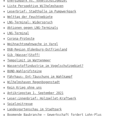
Energiepark vs. Vogelschutzgebiet
Liste Perspektive Wilhelmshaven
Leserbrief: Stadthalle im Pumpwerkpark
Welttag der Feuchtgebiete
LNG-Terminal: Widerspruch
Aktionen gegen LNG-Terminals
LNG-Terminal
Corona-Proteste
Weihnachtsmahnwache in Varel
DGB-Region Oldenburg-Ostfriesland
Gib (Wasser)Stoff!
Tempolimit im Wattenmeer
Wasserstoffindustrie im Vogelschutzgebiet?
BUND-Wahlprüfsteine
Fährhaus: Ent-Täuschung im Wahlkampf
Wilhelmshaven Regenbogenstadt
Kein Krieg ohne uns
Antikriegstag 1. September 2021
Leser:innenbrief: Holzpellet-Kraftwerk
Spielzeitrevue
Landesgartenschau im Stadtpark
Boomende Baubranche – Gewerkschaft fordert Lohn-Plus