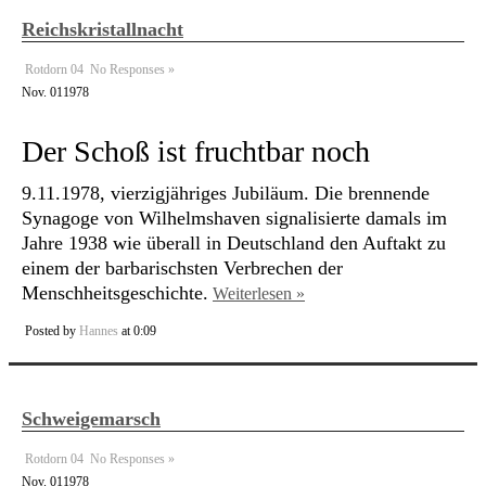
Reichskristallnacht
Rotdorn 04
No Responses »
Nov.
01
1978
Der Schoß ist fruchtbar noch
9.11.1978, vierzigjähriges Jubiläum. Die brennende
Synagoge von Wilhelmshaven signalisierte damals im
Jahre 1938 wie überall in Deutschland den Auftakt zu
einem der barbarischsten Verbrechen der
Menschheitsgeschichte.
Weiterlesen »
Posted by
Hannes
at 0:09
Schweigemarsch
Rotdorn 04
No Responses »
Nov.
01
1978