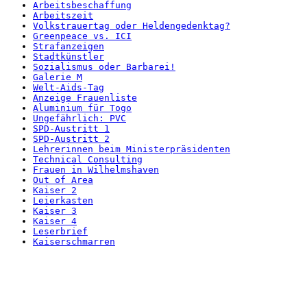
Arbeitsbeschaffung
Arbeitszeit
Volkstrauertag oder Heldengedenktag?
Greenpeace vs. ICI
Strafanzeigen
Stadtkünstler
Sozialismus oder Barbarei!
Galerie M
Welt-Aids-Tag
Anzeige Frauenliste
Aluminium für Togo
Ungefährlich: PVC
SPD-Austritt 1
SPD-Austritt 2
Lehrerinnen beim Ministerpräsidenten
Technical Consulting
Frauen in Wilhelmshaven
Out of Area
Kaiser 2
Leierkasten
Kaiser 3
Kaiser 4
Leserbrief
Kaiserschmarren