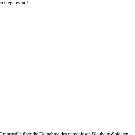
den Gegenwind!
, Grabesstille über die Teilnahme des namenlosen Blauhelm-Soldaten