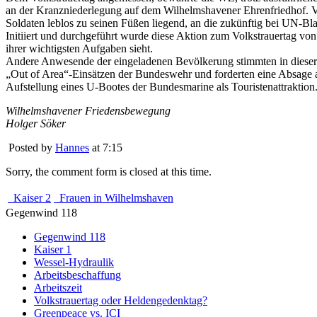
an der Kranzniederlegung auf dem Wilhelmshavener Ehrenfriedhof. Vo
Soldaten leblos zu seinen Füßen liegend, an die zukünftig bei UN-B
Initiiert und durchgeführt wurde diese Aktion zum Volkstrauertag v
ihrer wichtigsten Aufgaben sieht.
Andere Anwesende der eingeladenen Bevölkerung stimmten in dieser E
„Out of Area“-Einsätzen der Bundeswehr und forderten eine Absage an
Aufstellung eines U-Bootes der Bundesmarine als Touristenattraktion
Wilhelmshavener Friedensbewegung
Holger Söker
Posted by
Hannes
at 7:15
Sorry, the comment form is closed at this time.
Kaiser 2
Frauen in Wilhelmshaven
Gegenwind 118
Gegenwind 118
Kaiser 1
Wessel-Hydraulik
Arbeitsbeschaffung
Arbeitszeit
Volkstrauertag oder Heldengedenktag?
Greenpeace vs. ICI