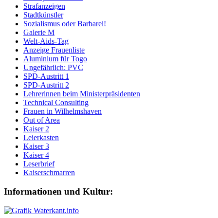
Strafanzeigen
Stadtkünstler
Sozialismus oder Barbarei!
Galerie M
Welt-Aids-Tag
Anzeige Frauenliste
Aluminium für Togo
Ungefährlich: PVC
SPD-Austritt 1
SPD-Austritt 2
Lehrerinnen beim Ministerpräsidenten
Technical Consulting
Frauen in Wilhelmshaven
Out of Area
Kaiser 2
Leierkasten
Kaiser 3
Kaiser 4
Leserbrief
Kaiserschmarren
Informationen und Kultur: