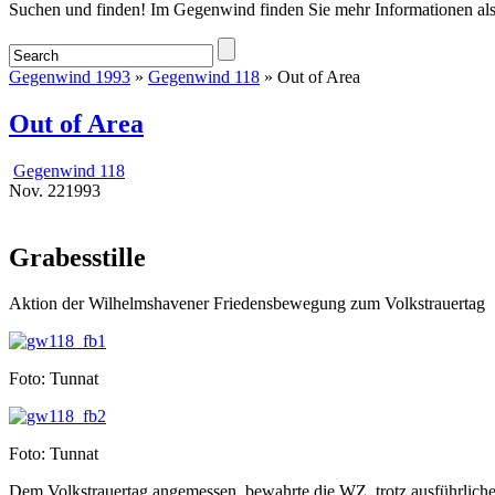
Startseite
Suchen und finden! Im Gegenwind finden Sie mehr Informationen als
Gegenwind 1993
»
Gegenwind 118
» Out of Area
Out of Area
Gegenwind 118
Nov.
22
1993
Grabesstille
Aktion der Wilhelmshavener Friedensbewegung zum Volkstrauertag
Foto: Tunnat
Foto: Tunnat
Dem Volkstrauertag angemessen, bewahrte die WZ, trotz ausführlicher