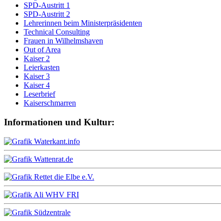
SPD-Austritt 1
SPD-Austritt 2
Lehrerinnen beim Ministerpräsidenten
Technical Consulting
Frauen in Wilhelmshaven
Out of Area
Kaiser 2
Leierkasten
Kaiser 3
Kaiser 4
Leserbrief
Kaiserschmarren
Informationen und Kultur: