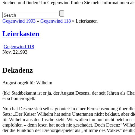
Startseite
Suchen und finden! Im Gegenwind finden Sie mehr Informationen als
Gegenwind 1993
»
Gegenwind 118
» Leierkasten
Leierkasten
Gegenwind 118
Nov.
22
1993
Dekadenz
August orgelt für Wilhelm
(hk) Stadtbekannt ist er ja, der August Desenz, der seit Jahren al
er schon erorgelt.
Nun hat Desenz sich selbst geoutet: In einer Fernsehsendung über di
Satz: „Der Kaiser Wilhelm hat seine Untertanen nicht beklaut, aber 
für Wilhelm aus der Tasche zieht. Wir wollen ihn nun nicht belehren
empfohlen – denn lesen hat noch nie geschadet. Doch Desenz‘ Wilhelm-
der die Funktion der Drehorgelspieler als „Stimme des Volkes“ deutl