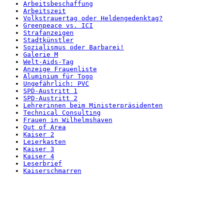
Arbeitsbeschaffung
Arbeitszeit
Volkstrauertag oder Heldengedenktag?
Greenpeace vs. ICI
Strafanzeigen
Stadtkünstler
Sozialismus oder Barbarei!
Galerie M
Welt-Aids-Tag
Anzeige Frauenliste
Aluminium für Togo
Ungefährlich: PVC
SPD-Austritt 1
SPD-Austritt 2
Lehrerinnen beim Ministerpräsidenten
Technical Consulting
Frauen in Wilhelmshaven
Out of Area
Kaiser 2
Leierkasten
Kaiser 3
Kaiser 4
Leserbrief
Kaiserschmarren