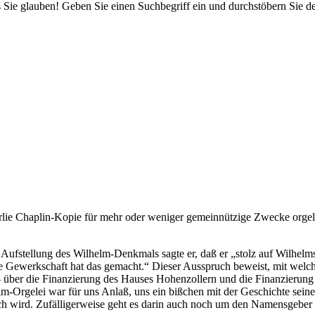
 Sie glauben! Geben Sie einen Suchbegriff ein und durchstöbern Sie 
s Charlie Chaplin-Kopie für mehr oder weniger gemeinnützige Zwecke o
e Aufstellung des Wilhelm-Denkmals sagte er, daß er „stolz auf Wilhe
die Gewerkschaft hat das gemacht.“ Dieser Ausspruch beweist, mit wel
 – über die Finanzierung des Hauses Hohenzollern und die Finanzierung
Orgelei war für uns Anlaß, uns ein bißchen mit der Geschichte seiner 
ich wird. Zufälligerweise geht es darin auch noch um den Namensgeber