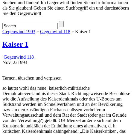
Startseite
Suchen und finden! Im Gegenwind finden Sie mehr Informationen
als Sie glauben! Geben Sie einen Suchbegriff ein und durchstöbern
Sie den Gegenwind!
Gegenwind 1993
»
Gegenwind 118
» Kaiser 1
Kaiser 1
Gegenwind 118
Nov.
22
1993
Tarnen, täuschen und verpissen
so lautet wohl das neue, kaiserlich-militärische
Demokratieverständnis dieser Stadt. Richtungsweisende Beschlüsse
wie die Aufstellung des Kaiserdenkmals oder des U-Bootes am
Südstrand werden im Schnellverfahren und an der Bevölkerung
bzw. an den zuständigen Fachausschüssen vorbei vom
Verwaltungsausschuß und dem Rat der Stadt (oder gar im Grunde
von der Verwaltung?) gefällt. OB Menzel äußerte sich auf dem
Kunstmarkt anläßlich der Enthüllung eines alternativen, d. h.
kritischen Kaiserdenkmals dahingehend: „Die Kaiserkritiker , das