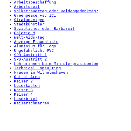
Arbeitsbeschaffung
Arbeitszeit
Volkstrauertag oder Heldengedenktag?
Greenpeace vs. ICI
Strafanzeigen
Stadtkünstler
Sozialismus oder Barbarei!
Galerie M
Welt-Aids-Tag
Anzeige Frauenliste
Aluminium für Togo
Ungefährlich: PVC
SPD-Austritt 1
SPD-Austritt 2
Lehrerinnen beim Ministerpräsidenten
Technical Consulting
Frauen in Wilhelmshaven
Out of Area
Kaiser 2
Leierkasten
Kaiser 3
Kaiser 4
Leserbrief
Kaiserschmarren