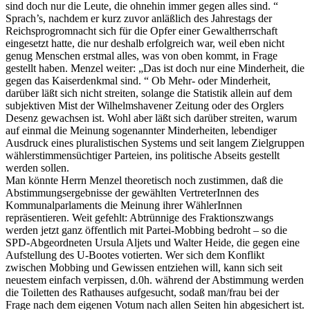
sind doch nur die Leute, die ohnehin immer gegen alles sind. “
Sprach’s, nachdem er kurz zuvor anläßlich des Jahrestags der
Reichsprogromnacht sich für die Opfer einer Gewaltherrschaft
eingesetzt hatte, die nur deshalb erfolgreich war, weil eben nicht
genug Menschen erstmal alles, was von oben kommt, in Frage
gestellt haben. Menzel weiter: „Das ist doch nur eine Minderheit, die
gegen das Kaiserdenkmal sind. “ Ob Mehr- oder Minderheit,
darüber läßt sich nicht streiten, solange die Statistik allein auf dem
subjektiven Mist der Wilhelmshavener Zeitung oder des Orglers
Desenz gewachsen ist. Wohl aber läßt sich darüber streiten, warum
auf einmal die Meinung sogenannter Minderheiten, lebendiger
Ausdruck eines pluralistischen Systems und seit langem Zielgruppen
wählerstimmensüchtiger Parteien, ins politische Abseits gestellt
werden sollen.
Man könnte Herrn Menzel theoretisch noch zustimmen, daß die
Abstimmungsergebnisse der gewählten VertreterInnen des
Kommunalparlaments die Meinung ihrer WählerInnen
repräsentieren. Weit gefehlt: Abtrünnige des Fraktionszwangs
werden jetzt ganz öffentlich mit Partei-Mobbing bedroht – so die
SPD-Abgeordneten Ursula Aljets und Walter Heide, die gegen eine
Aufstellung des U-Bootes votierten. Wer sich dem Konflikt
zwischen Mobbing und Gewissen entziehen will, kann sich seit
neuestem einfach verpissen, d.0h. während der Abstimmung werden
die Toiletten des Rathauses aufgesucht, sodaß man/frau bei der
Frage nach dem eigenen Votum nach allen Seiten hin abgesichert ist.