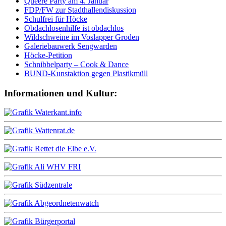
Queere Party am 4. Januar
FDP/FW zur Stadthallendiskussion
Schulfrei für Höcke
Obdachlosenhilfe ist obdachlos
Wildschweine im Voslapper Groden
Galeriebauwerk Sengwarden
Höcke-Petition
Schnibbelparty – Cook & Dance
BUND-Kunstaktion gegen Plastikmüll
Informationen und Kultur: