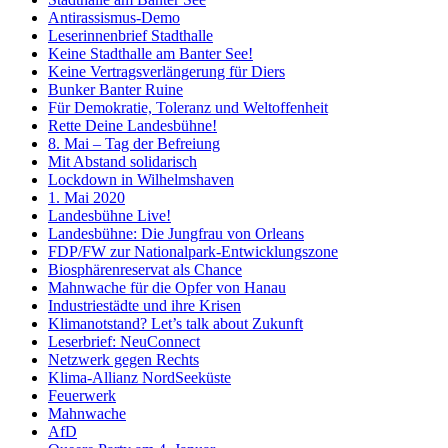
Antirassismus-Demo
Leserinnenbrief Stadthalle
Keine Stadthalle am Banter See!
Keine Vertragsverlängerung für Diers
Bunker Banter Ruine
Für Demokratie, Toleranz und Weltoffenheit
Rette Deine Landesbühne!
8. Mai – Tag der Befreiung
Mit Abstand solidarisch
Lockdown in Wilhelmshaven
1. Mai 2020
Landesbühne Live!
Landesbühne: Die Jungfrau von Orleans
FDP/FW zur Nationalpark-Entwicklungszone
Biosphärenreservat als Chance
Mahnwache für die Opfer von Hanau
Industriestädte und ihre Krisen
Klimanotstand? Let’s talk about Zukunft
Leserbrief: NeuConnect
Netzwerk gegen Rechts
Klima-Allianz NordSeeküste
Feuerwerk
Mahnwache
AfD