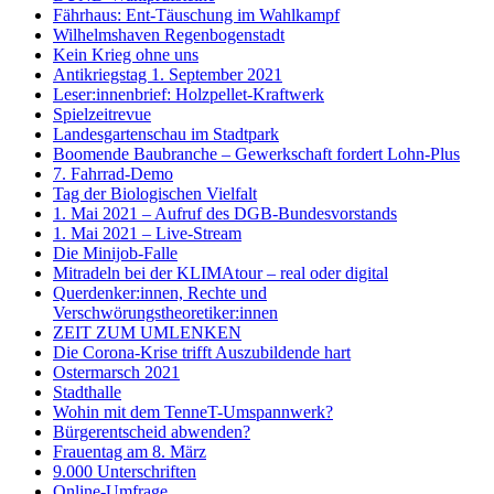
Fährhaus: Ent-Täuschung im Wahlkampf
Wilhelmshaven Regenbogenstadt
Kein Krieg ohne uns
Antikriegstag 1. September 2021
Leser:innenbrief: Holzpellet-Kraftwerk
Spielzeitrevue
Landesgartenschau im Stadtpark
Boomende Baubranche – Gewerkschaft fordert Lohn-Plus
7. Fahrrad-Demo
Tag der Biologischen Vielfalt
1. Mai 2021 – Aufruf des DGB-Bundesvorstands
1. Mai 2021 – Live-Stream
Die Minijob-Falle
Mitradeln bei der KLIMAtour – real oder digital
Querdenker:innen, Rechte und
Verschwörungstheoretiker:innen
ZEIT ZUM UMLENKEN
Die Corona-Krise trifft Auszubildende hart
Ostermarsch 2021
Stadthalle
Wohin mit dem TenneT-Umspannwerk?
Bürgerentscheid abwenden?
Frauentag am 8. März
9.000 Unterschriften
Online-Umfrage