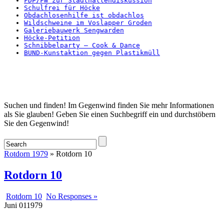
FDP/FW zur Stadthallendiskussion
Schulfrei für Höcke
Obdachlosenhilfe ist obdachlos
Wildschweine im Voslapper Groden
Galeriebauwerk Sengwarden
Höcke-Petition
Schnibbelparty – Cook & Dance
BUND-Kunstaktion gegen Plastikmüll
Startseite
Suchen und finden! Im Gegenwind finden Sie mehr Informationen
als Sie glauben! Geben Sie einen Suchbegriff ein und durchstöbern
Sie den Gegenwind!
Rotdorn 1979
» Rotdorn 10
Rotdorn 10
Rotdorn 10
No Responses »
Juni
01
1979