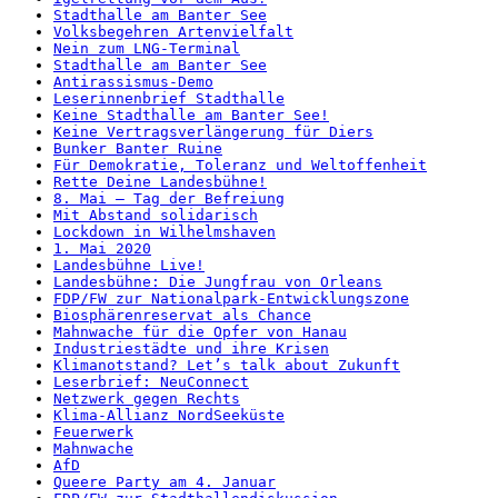
Stadthalle am Banter See
Volksbegehren Artenvielfalt
Nein zum LNG-Terminal
Stadthalle am Banter See
Antirassismus-Demo
Leserinnenbrief Stadthalle
Keine Stadthalle am Banter See!
Keine Vertragsverlängerung für Diers
Bunker Banter Ruine
Für Demokratie, Toleranz und Weltoffenheit
Rette Deine Landesbühne!
8. Mai – Tag der Befreiung
Mit Abstand solidarisch
Lockdown in Wilhelmshaven
1. Mai 2020
Landesbühne Live!
Landesbühne: Die Jungfrau von Orleans
FDP/FW zur Nationalpark-Entwicklungszone
Biosphärenreservat als Chance
Mahnwache für die Opfer von Hanau
Industriestädte und ihre Krisen
Klimanotstand? Let’s talk about Zukunft
Leserbrief: NeuConnect
Netzwerk gegen Rechts
Klima-Allianz NordSeeküste
Feuerwerk
Mahnwache
AfD
Queere Party am 4. Januar