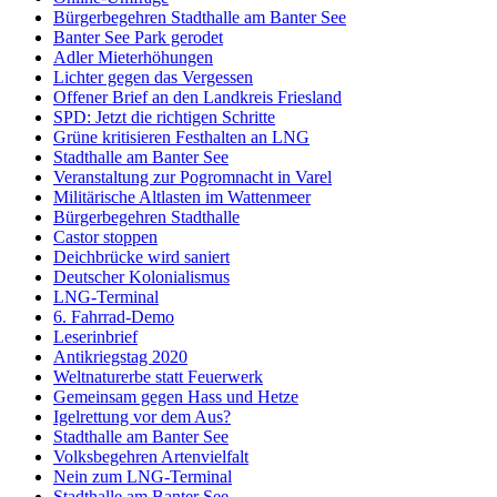
Bürgerbegehren Stadthalle am Banter See
Banter See Park gerodet
Adler Mieterhöhungen
Lichter gegen das Vergessen
Offener Brief an den Landkreis Friesland
SPD: Jetzt die richtigen Schritte
Grüne kritisieren Festhalten an LNG
Stadthalle am Banter See
Veranstaltung zur Pogromnacht in Varel
Militärische Altlasten im Wattenmeer
Bürgerbegehren Stadthalle
Castor stoppen
Deichbrücke wird saniert
Deutscher Kolonialismus
LNG-Terminal
6. Fahrrad-Demo
Leserinbrief
Antikriegstag 2020
Weltnaturerbe statt Feuerwerk
Gemeinsam gegen Hass und Hetze
Igelrettung vor dem Aus?
Stadthalle am Banter See
Volksbegehren Artenvielfalt
Nein zum LNG-Terminal
Stadthalle am Banter See