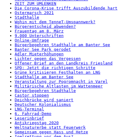
ZEIT ZUM UMLENKEN
Die Corona-Krise trifft Auszubildende hart
Ostermarsch 2021
Stadthalle
Wohin mit dem TenneT-Umspannwerk?
Bürgerentscheid abwenden?
Frauentag am 8. März
9.000 Unterschriften
Online-Umfrage
Bürgerbegehren Stadthalle am Banter See
Banter See Park gerodet
Adler Mieterhöhungen
Lichter gegen das Vergessen
Offener Brief an den Landkreis Friesland
SPD: Jetzt die richtigen Schritte
Grüne kritisieren Festhalten an LNG
Stadthalle am Banter See
Veranstaltung zur Pogromnacht in Varel
Militärische Altlasten im Wattenmeer
Bürgerbegehren Stadthalle
Castor stoppen
Deichbrücke wird saniert
Deutscher Kolonialismus
LNG-Terminal
6. Fahrrad-Demo
Leserinbrief
Antikriegstag 2020
Weltnaturerbe statt Feuerwerk
Gemeinsam gegen Hass und Hetze
Igelrettung vor dem Aus?