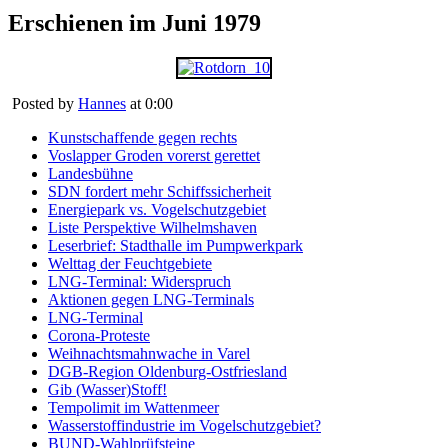
Erschienen im Juni 1979
Posted by
Hannes
at 0:00
Kunstschaffende gegen rechts
Voslapper Groden vorerst gerettet
Landesbühne
SDN fordert mehr Schiffssicherheit
Energiepark vs. Vogelschutzgebiet
Liste Perspektive Wilhelmshaven
Leserbrief: Stadthalle im Pumpwerkpark
Welttag der Feuchtgebiete
LNG-Terminal: Widerspruch
Aktionen gegen LNG-Terminals
LNG-Terminal
Corona-Proteste
Weihnachtsmahnwache in Varel
DGB-Region Oldenburg-Ostfriesland
Gib (Wasser)Stoff!
Tempolimit im Wattenmeer
Wasserstoffindustrie im Vogelschutzgebiet?
BUND-Wahlprüfsteine