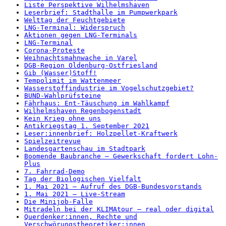
Liste Perspektive Wilhelmshaven
Leserbrief: Stadthalle im Pumpwerkpark
Welttag der Feuchtgebiete
LNG-Terminal: Widerspruch
Aktionen gegen LNG-Terminals
LNG-Terminal
Corona-Proteste
Weihnachtsmahnwache in Varel
DGB-Region Oldenburg-Ostfriesland
Gib (Wasser)Stoff!
Tempolimit im Wattenmeer
Wasserstoffindustrie im Vogelschutzgebiet?
BUND-Wahlprüfsteine
Fährhaus: Ent-Täuschung im Wahlkampf
Wilhelmshaven Regenbogenstadt
Kein Krieg ohne uns
Antikriegstag 1. September 2021
Leser:innenbrief: Holzpellet-Kraftwerk
Spielzeitrevue
Landesgartenschau im Stadtpark
Boomende Baubranche – Gewerkschaft fordert Lohn-
Plus
7. Fahrrad-Demo
Tag der Biologischen Vielfalt
1. Mai 2021 – Aufruf des DGB-Bundesvorstands
1. Mai 2021 – Live-Stream
Die Minijob-Falle
Mitradeln bei der KLIMAtour – real oder digital
Querdenker:innen, Rechte und
Verschwörungstheoretiker:innen