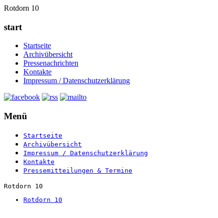
Rotdorn 10
start
Startseite
Archivübersicht
Pressenachrichten
Kontakte
Impressum / Datenschutzerklärung
Menü
Startseite
Archivübersicht
Impressum / Datenschutzerklärung
Kontakte
Pressemitteilungen & Termine
Rotdorn 10
Rotdorn 10