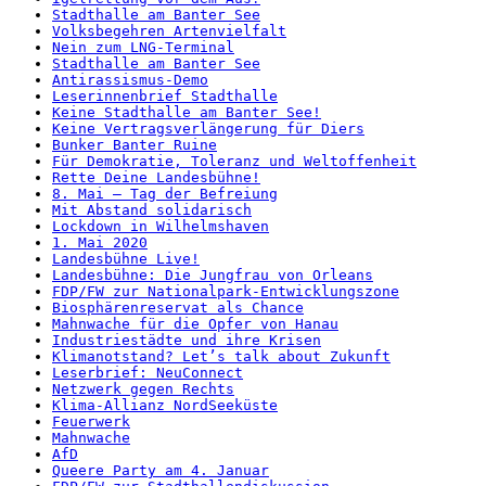
Stadthalle am Banter See
Volksbegehren Artenvielfalt
Nein zum LNG-Terminal
Stadthalle am Banter See
Antirassismus-Demo
Leserinnenbrief Stadthalle
Keine Stadthalle am Banter See!
Keine Vertragsverlängerung für Diers
Bunker Banter Ruine
Für Demokratie, Toleranz und Weltoffenheit
Rette Deine Landesbühne!
8. Mai – Tag der Befreiung
Mit Abstand solidarisch
Lockdown in Wilhelmshaven
1. Mai 2020
Landesbühne Live!
Landesbühne: Die Jungfrau von Orleans
FDP/FW zur Nationalpark-Entwicklungszone
Biosphärenreservat als Chance
Mahnwache für die Opfer von Hanau
Industriestädte und ihre Krisen
Klimanotstand? Let’s talk about Zukunft
Leserbrief: NeuConnect
Netzwerk gegen Rechts
Klima-Allianz NordSeeküste
Feuerwerk
Mahnwache
AfD
Queere Party am 4. Januar