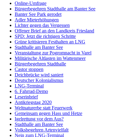
Online-Umfrage
Bürgerbegehren Stadthalle am Banter See
Banter See Park gerodet
Adler Mieterhöhungen
Lichter gegen das Vergessen
Offener Brief an den Landkreis Friesland
SPD: Jetzt die richtigen Schritte
Grüne kritisieren Festhalten an LNG
Stadthalle am Banter See
Veranstaltung zur Pogromnacht in Varel
Militärische Altlasten im Wattenmeer
Bürgerbegehren Stadthalle
Castor stoppen
Deichbrücke wird saniert
Deutscher Kolonialismus
LNG-Terminal
6. Fahrrad-Demo
Leserinbrief
Antikriegstag 2020
Weltnaturerbe statt Feuerwerk
Gemeinsam gegen Hass und Hetze
Igelrettung vor dem Aus?
Stadthalle am Banter See
Volksbegehren Artenvielfalt
Nein zum LNG-Terminal