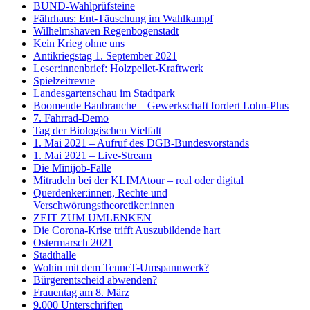
BUND-Wahlprüfsteine
Fährhaus: Ent-Täuschung im Wahlkampf
Wilhelmshaven Regenbogenstadt
Kein Krieg ohne uns
Antikriegstag 1. September 2021
Leser:innenbrief: Holzpellet-Kraftwerk
Spielzeitrevue
Landesgartenschau im Stadtpark
Boomende Baubranche – Gewerkschaft fordert Lohn-Plus
7. Fahrrad-Demo
Tag der Biologischen Vielfalt
1. Mai 2021 – Aufruf des DGB-Bundesvorstands
1. Mai 2021 – Live-Stream
Die Minijob-Falle
Mitradeln bei der KLIMAtour – real oder digital
Querdenker:innen, Rechte und
Verschwörungstheoretiker:innen
ZEIT ZUM UMLENKEN
Die Corona-Krise trifft Auszubildende hart
Ostermarsch 2021
Stadthalle
Wohin mit dem TenneT-Umspannwerk?
Bürgerentscheid abwenden?
Frauentag am 8. März
9.000 Unterschriften