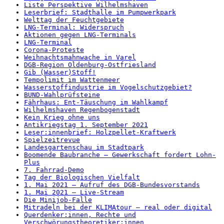
Liste Perspektive Wilhelmshaven
Leserbrief: Stadthalle im Pumpwerkpark
Welttag der Feuchtgebiete
LNG-Terminal: Widerspruch
Aktionen gegen LNG-Terminals
LNG-Terminal
Corona-Proteste
Weihnachtsmahnwache in Varel
DGB-Region Oldenburg-Ostfriesland
Gib (Wasser)Stoff!
Tempolimit im Wattenmeer
Wasserstoffindustrie im Vogelschutzgebiet?
BUND-Wahlprüfsteine
Fährhaus: Ent-Täuschung im Wahlkampf
Wilhelmshaven Regenbogenstadt
Kein Krieg ohne uns
Antikriegstag 1. September 2021
Leser:innenbrief: Holzpellet-Kraftwerk
Spielzeitrevue
Landesgartenschau im Stadtpark
Boomende Baubranche – Gewerkschaft fordert Lohn-
Plus
7. Fahrrad-Demo
Tag der Biologischen Vielfalt
1. Mai 2021 – Aufruf des DGB-Bundesvorstands
1. Mai 2021 – Live-Stream
Die Minijob-Falle
Mitradeln bei der KLIMAtour – real oder digital
Querdenker:innen, Rechte und
Verschwörungstheoretiker:innen