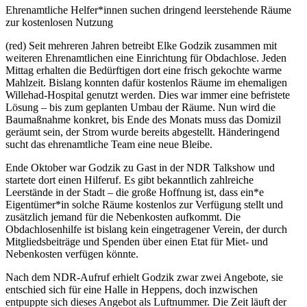
Ehrenamtliche Helfer*innen suchen dringend leerstehende Räume
zur kostenlosen Nutzung
(red) Seit mehreren Jahren betreibt Elke Godzik zusammen mit
weiteren Ehrenamtlichen eine Einrichtung für Obdachlose. Jeden
Mittag erhalten die Bedürftigen dort eine frisch gekochte warme
Mahlzeit. Bislang konnten dafür kostenlos Räume im ehemaligen
Willehad-Hospital genutzt werden. Dies war immer eine befristete
Lösung – bis zum geplanten Umbau der Räume. Nun wird die
Baumaßnahme konkret, bis Ende des Monats muss das Domizil
geräumt sein, der Strom wurde bereits abgestellt. Händeringend
sucht das ehrenamtliche Team eine neue Bleibe.
Ende Oktober war Godzik zu Gast in der NDR Talkshow und
startete dort einen Hilferuf. Es gibt bekanntlich zahlreiche
Leerstände in der Stadt – die große Hoffnung ist, dass ein*e
Eigentümer*in solche Räume kostenlos zur Verfügung stellt und
zusätzlich jemand für die Nebenkosten aufkommt. Die
Obdachlosenhilfe ist bislang kein eingetragener Verein, der durch
Mitgliedsbeiträge und Spenden über einen Etat für Miet- und
Nebenkosten verfügen könnte.
Nach dem NDR-Aufruf erhielt Godzik zwar zwei Angebote, sie
entschied sich für eine Halle in Heppens, doch inzwischen
entpuppte sich dieses Angebot als Luftnummer. Die Zeit läuft der