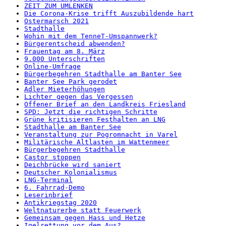
ZEIT ZUM UMLENKEN
Die Corona-Krise trifft Auszubildende hart
Ostermarsch 2021
Stadthalle
Wohin mit dem TenneT-Umspannwerk?
Bürgerentscheid abwenden?
Frauentag am 8. März
9.000 Unterschriften
Online-Umfrage
Bürgerbegehren Stadthalle am Banter See
Banter See Park gerodet
Adler Mieterhöhungen
Lichter gegen das Vergessen
Offener Brief an den Landkreis Friesland
SPD: Jetzt die richtigen Schritte
Grüne kritisieren Festhalten an LNG
Stadthalle am Banter See
Veranstaltung zur Pogromnacht in Varel
Militärische Altlasten im Wattenmeer
Bürgerbegehren Stadthalle
Castor stoppen
Deichbrücke wird saniert
Deutscher Kolonialismus
LNG-Terminal
6. Fahrrad-Demo
Leserinbrief
Antikriegstag 2020
Weltnaturerbe statt Feuerwerk
Gemeinsam gegen Hass und Hetze
Igelrettung vor dem Aus?