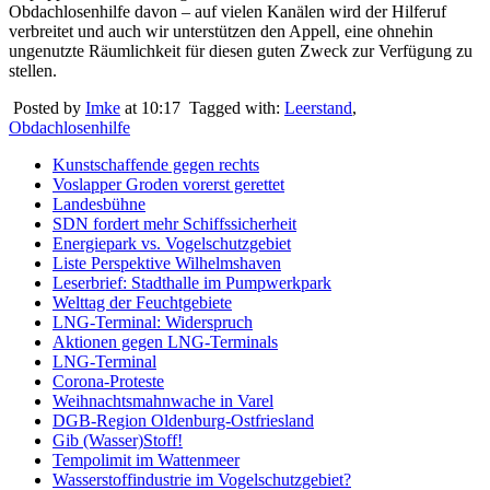
Obdachlosenhilfe davon – auf vielen Kanälen wird der Hilferuf
verbreitet und auch wir unterstützen den Appell, eine ohnehin
ungenutzte Räumlichkeit für diesen guten Zweck zur Verfügung zu
stellen.
Posted by
Imke
at 10:17
Tagged with:
Leerstand
,
Obdachlosenhilfe
Kunstschaffende gegen rechts
Voslapper Groden vorerst gerettet
Landesbühne
SDN fordert mehr Schiffssicherheit
Energiepark vs. Vogelschutzgebiet
Liste Perspektive Wilhelmshaven
Leserbrief: Stadthalle im Pumpwerkpark
Welttag der Feuchtgebiete
LNG-Terminal: Widerspruch
Aktionen gegen LNG-Terminals
LNG-Terminal
Corona-Proteste
Weihnachtsmahnwache in Varel
DGB-Region Oldenburg-Ostfriesland
Gib (Wasser)Stoff!
Tempolimit im Wattenmeer
Wasserstoffindustrie im Vogelschutzgebiet?