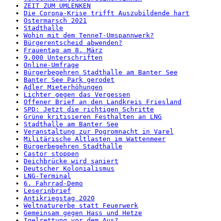
ZEIT ZUM UMLENKEN
Die Corona-Krise trifft Auszubildende hart
Ostermarsch 2021
Stadthalle
Wohin mit dem TenneT-Umspannwerk?
Bürgerentscheid abwenden?
Frauentag am 8. März
9.000 Unterschriften
Online-Umfrage
Bürgerbegehren Stadthalle am Banter See
Banter See Park gerodet
Adler Mieterhöhungen
Lichter gegen das Vergessen
Offener Brief an den Landkreis Friesland
SPD: Jetzt die richtigen Schritte
Grüne kritisieren Festhalten an LNG
Stadthalle am Banter See
Veranstaltung zur Pogromnacht in Varel
Militärische Altlasten im Wattenmeer
Bürgerbegehren Stadthalle
Castor stoppen
Deichbrücke wird saniert
Deutscher Kolonialismus
LNG-Terminal
6. Fahrrad-Demo
Leserinbrief
Antikriegstag 2020
Weltnaturerbe statt Feuerwerk
Gemeinsam gegen Hass und Hetze
Igelrettung vor dem Aus?