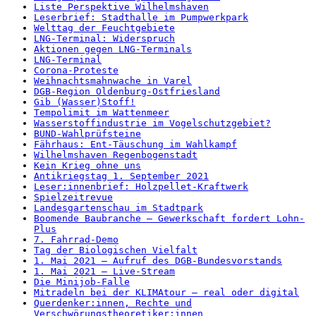
Liste Perspektive Wilhelmshaven
Leserbrief: Stadthalle im Pumpwerkpark
Welttag der Feuchtgebiete
LNG-Terminal: Widerspruch
Aktionen gegen LNG-Terminals
LNG-Terminal
Corona-Proteste
Weihnachtsmahnwache in Varel
DGB-Region Oldenburg-Ostfriesland
Gib (Wasser)Stoff!
Tempolimit im Wattenmeer
Wasserstoffindustrie im Vogelschutzgebiet?
BUND-Wahlprüfsteine
Fährhaus: Ent-Täuschung im Wahlkampf
Wilhelmshaven Regenbogenstadt
Kein Krieg ohne uns
Antikriegstag 1. September 2021
Leser:innenbrief: Holzpellet-Kraftwerk
Spielzeitrevue
Landesgartenschau im Stadtpark
Boomende Baubranche – Gewerkschaft fordert Lohn-
Plus
7. Fahrrad-Demo
Tag der Biologischen Vielfalt
1. Mai 2021 – Aufruf des DGB-Bundesvorstands
1. Mai 2021 – Live-Stream
Die Minijob-Falle
Mitradeln bei der KLIMAtour – real oder digital
Querdenker:innen, Rechte und
Verschwörungstheoretiker:innen