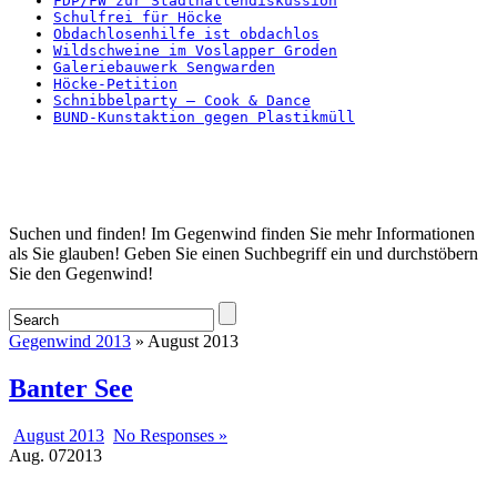
FDP/FW zur Stadthallendiskussion
Schulfrei für Höcke
Obdachlosenhilfe ist obdachlos
Wildschweine im Voslapper Groden
Galeriebauwerk Sengwarden
Höcke-Petition
Schnibbelparty – Cook & Dance
BUND-Kunstaktion gegen Plastikmüll
Startseite
Suchen und finden! Im Gegenwind finden Sie mehr Informationen
als Sie glauben! Geben Sie einen Suchbegriff ein und durchstöbern
Sie den Gegenwind!
Gegenwind 2013
» August 2013
Banter See
August 2013
No Responses »
Aug.
07
2013