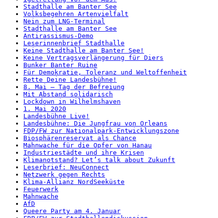
Stadthalle am Banter See
Volksbegehren Artenvielfalt
Nein zum LNG-Terminal
Stadthalle am Banter See
Antirassismus-Demo
Leserinnenbrief Stadthalle
Keine Stadthalle am Banter See!
Keine Vertragsverlängerung für Diers
Bunker Banter Ruine
Für Demokratie, Toleranz und Weltoffenheit
Rette Deine Landesbühne!
8. Mai – Tag der Befreiung
Mit Abstand solidarisch
Lockdown in Wilhelmshaven
1. Mai 2020
Landesbühne Live!
Landesbühne: Die Jungfrau von Orleans
FDP/FW zur Nationalpark-Entwicklungszone
Biosphärenreservat als Chance
Mahnwache für die Opfer von Hanau
Industriestädte und ihre Krisen
Klimanotstand? Let’s talk about Zukunft
Leserbrief: NeuConnect
Netzwerk gegen Rechts
Klima-Allianz NordSeeküste
Feuerwerk
Mahnwache
AfD
Queere Party am 4. Januar