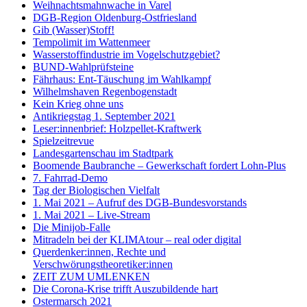
Weihnachtsmahnwache in Varel
DGB-Region Oldenburg-Ostfriesland
Gib (Wasser)Stoff!
Tempolimit im Wattenmeer
Wasserstoffindustrie im Vogelschutzgebiet?
BUND-Wahlprüfsteine
Fährhaus: Ent-Täuschung im Wahlkampf
Wilhelmshaven Regenbogenstadt
Kein Krieg ohne uns
Antikriegstag 1. September 2021
Leser:innenbrief: Holzpellet-Kraftwerk
Spielzeitrevue
Landesgartenschau im Stadtpark
Boomende Baubranche – Gewerkschaft fordert Lohn-Plus
7. Fahrrad-Demo
Tag der Biologischen Vielfalt
1. Mai 2021 – Aufruf des DGB-Bundesvorstands
1. Mai 2021 – Live-Stream
Die Minijob-Falle
Mitradeln bei der KLIMAtour – real oder digital
Querdenker:innen, Rechte und
Verschwörungstheoretiker:innen
ZEIT ZUM UMLENKEN
Die Corona-Krise trifft Auszubildende hart
Ostermarsch 2021