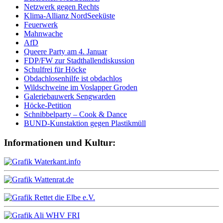
Netzwerk gegen Rechts
Klima-Allianz NordSeeküste
Feuerwerk
Mahnwache
AfD
Queere Party am 4. Januar
FDP/FW zur Stadthallendiskussion
Schulfrei für Höcke
Obdachlosenhilfe ist obdachlos
Wildschweine im Voslapper Groden
Galeriebauwerk Sengwarden
Höcke-Petition
Schnibbelparty – Cook & Dance
BUND-Kunstaktion gegen Plastikmüll
Informationen und Kultur: