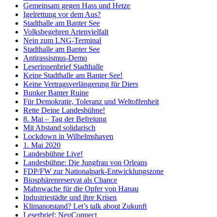
Gemeinsam gegen Hass und Hetze
Igelrettung vor dem Aus?
Stadthalle am Banter See
Volksbegehren Artenvielfalt
Nein zum LNG-Terminal
Stadthalle am Banter See
Antirassismus-Demo
Leserinnenbrief Stadthalle
Keine Stadthalle am Banter See!
Keine Vertragsverlängerung für Diers
Bunker Banter Ruine
Für Demokratie, Toleranz und Weltoffenheit
Rette Deine Landesbühne!
8. Mai – Tag der Befreiung
Mit Abstand solidarisch
Lockdown in Wilhelmshaven
1. Mai 2020
Landesbühne Live!
Landesbühne: Die Jungfrau von Orleans
FDP/FW zur Nationalpark-Entwicklungszone
Biosphärenreservat als Chance
Mahnwache für die Opfer von Hanau
Industriestädte und ihre Krisen
Klimanotstand? Let’s talk about Zukunft
Leserbrief: NeuConnect