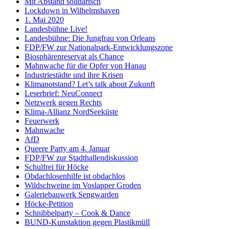
Mit Abstand solidarisch
Lockdown in Wilhelmshaven
1. Mai 2020
Landesbühne Live!
Landesbühne: Die Jungfrau von Orleans
FDP/FW zur Nationalpark-Entwicklungszone
Biosphärenreservat als Chance
Mahnwache für die Opfer von Hanau
Industriestädte und ihre Krisen
Klimanotstand? Let’s talk about Zukunft
Leserbrief: NeuConnect
Netzwerk gegen Rechts
Klima-Allianz NordSeeküste
Feuerwerk
Mahnwache
AfD
Queere Party am 4. Januar
FDP/FW zur Stadthallendiskussion
Schulfrei für Höcke
Obdachlosenhilfe ist obdachlos
Wildschweine im Voslapper Groden
Galeriebauwerk Sengwarden
Höcke-Petition
Schnibbelparty – Cook & Dance
BUND-Kunstaktion gegen Plastikmüll