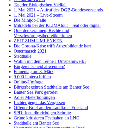
Tag der Biologischen Vielfalt
1. Mai 2021 – Aufruf des DGB-Bundesvorstands
1. Mai 2021 – Live-Stream
Die Minijob-Falle
Mitradeln bei der KLIMAtour – real oder digital
Querdenker:innen, Rechte und
Verschwörungstheoretiker:innen
ZEIT ZUM UMLENKEN
Die Corona-Krise trifft Auszubildende hart
Ostermarsch 2021
Stadthalle
Wohin mit dem TenneT-Umspannwerk?
Bürgerentscheid abwenden?
Frauentag am 8. März
9.000 Unterschriften
Online-Umfrage
Bürgerbegehren Stadthalle am Banter See
Banter See Park gerodet
Adler Mieterhöhungen
Lichter gegen das Vergessen
Offener Brief an den Landkreis Friesland
SPD: Jetzt die richtigen Schritte
Grüne kritisieren Festhalten an LNG
Stadthalle am Banter See