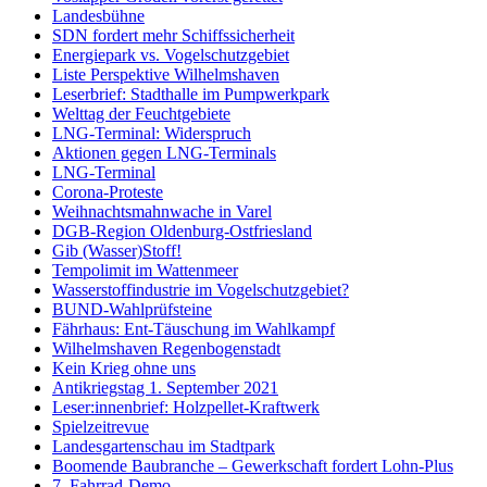
Landesbühne
SDN fordert mehr Schiffssicherheit
Energiepark vs. Vogelschutzgebiet
Liste Perspektive Wilhelmshaven
Leserbrief: Stadthalle im Pumpwerkpark
Welttag der Feuchtgebiete
LNG-Terminal: Widerspruch
Aktionen gegen LNG-Terminals
LNG-Terminal
Corona-Proteste
Weihnachtsmahnwache in Varel
DGB-Region Oldenburg-Ostfriesland
Gib (Wasser)Stoff!
Tempolimit im Wattenmeer
Wasserstoffindustrie im Vogelschutzgebiet?
BUND-Wahlprüfsteine
Fährhaus: Ent-Täuschung im Wahlkampf
Wilhelmshaven Regenbogenstadt
Kein Krieg ohne uns
Antikriegstag 1. September 2021
Leser:innenbrief: Holzpellet-Kraftwerk
Spielzeitrevue
Landesgartenschau im Stadtpark
Boomende Baubranche – Gewerkschaft fordert Lohn-Plus
7. Fahrrad-Demo