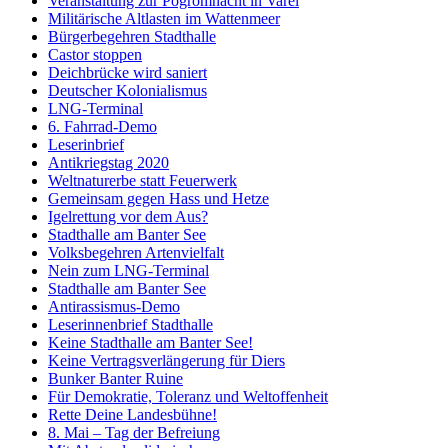
Veranstaltung zur Pogromnacht in Varel
Militärische Altlasten im Wattenmeer
Bürgerbegehren Stadthalle
Castor stoppen
Deichbrücke wird saniert
Deutscher Kolonialismus
LNG-Terminal
6. Fahrrad-Demo
Leserinbrief
Antikriegstag 2020
Weltnaturerbe statt Feuerwerk
Gemeinsam gegen Hass und Hetze
Igelrettung vor dem Aus?
Stadthalle am Banter See
Volksbegehren Artenvielfalt
Nein zum LNG-Terminal
Stadthalle am Banter See
Antirassismus-Demo
Leserinnenbrief Stadthalle
Keine Stadthalle am Banter See!
Keine Vertragsverlängerung für Diers
Bunker Banter Ruine
Für Demokratie, Toleranz und Weltoffenheit
Rette Deine Landesbühne!
8. Mai – Tag der Befreiung