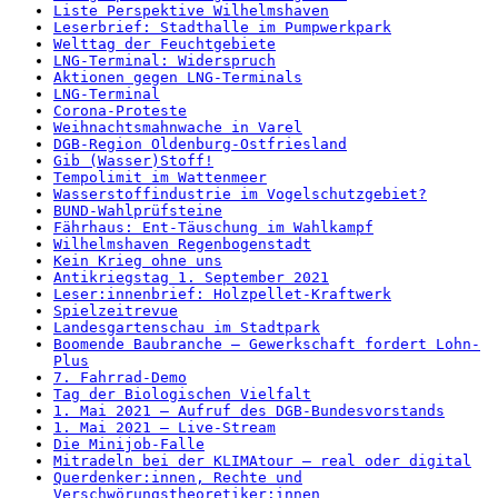
Liste Perspektive Wilhelmshaven
Leserbrief: Stadthalle im Pumpwerkpark
Welttag der Feuchtgebiete
LNG-Terminal: Widerspruch
Aktionen gegen LNG-Terminals
LNG-Terminal
Corona-Proteste
Weihnachtsmahnwache in Varel
DGB-Region Oldenburg-Ostfriesland
Gib (Wasser)Stoff!
Tempolimit im Wattenmeer
Wasserstoffindustrie im Vogelschutzgebiet?
BUND-Wahlprüfsteine
Fährhaus: Ent-Täuschung im Wahlkampf
Wilhelmshaven Regenbogenstadt
Kein Krieg ohne uns
Antikriegstag 1. September 2021
Leser:innenbrief: Holzpellet-Kraftwerk
Spielzeitrevue
Landesgartenschau im Stadtpark
Boomende Baubranche – Gewerkschaft fordert Lohn-
Plus
7. Fahrrad-Demo
Tag der Biologischen Vielfalt
1. Mai 2021 – Aufruf des DGB-Bundesvorstands
1. Mai 2021 – Live-Stream
Die Minijob-Falle
Mitradeln bei der KLIMAtour – real oder digital
Querdenker:innen, Rechte und
Verschwörungstheoretiker:innen