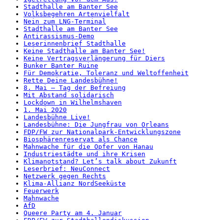
Stadthalle am Banter See
Volksbegehren Artenvielfalt
Nein zum LNG-Terminal
Stadthalle am Banter See
Antirassismus-Demo
Leserinnenbrief Stadthalle
Keine Stadthalle am Banter See!
Keine Vertragsverlängerung für Diers
Bunker Banter Ruine
Für Demokratie, Toleranz und Weltoffenheit
Rette Deine Landesbühne!
8. Mai – Tag der Befreiung
Mit Abstand solidarisch
Lockdown in Wilhelmshaven
1. Mai 2020
Landesbühne Live!
Landesbühne: Die Jungfrau von Orleans
FDP/FW zur Nationalpark-Entwicklungszone
Biosphärenreservat als Chance
Mahnwache für die Opfer von Hanau
Industriestädte und ihre Krisen
Klimanotstand? Let’s talk about Zukunft
Leserbrief: NeuConnect
Netzwerk gegen Rechts
Klima-Allianz NordSeeküste
Feuerwerk
Mahnwache
AfD
Queere Party am 4. Januar