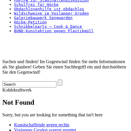
FDP/FW zur Stadthallendiskussion
Schulfrei für Höcke
Obdachlosenhilfe ist obdachlos
Wildschweine im Voslapper Groden
Galeriebauwerk Sengwarden
Höcke-Petition
Schnibbelparty – Cook & Dance
BUND-Kunstaktion gegen Plastikmüll
Startseite
Suchen und finden! Im Gegenwind finden Sie mehr Informationen
als Sie glauben! Geben Sie einen Suchbegriff ein und durchstöbern
Sie den Gegenwind!
Kohlekraftwerk
Not Found
Sorry, but you are looking for something that isn't here
Kunstschaffende gegen rechts
Voslapper Groden vorerst gerettet