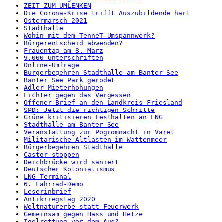
ZEIT ZUM UMLENKEN
Die Corona-Krise trifft Auszubildende hart
Ostermarsch 2021
Stadthalle
Wohin mit dem TenneT-Umspannwerk?
Bürgerentscheid abwenden?
Frauentag am 8. März
9.000 Unterschriften
Online-Umfrage
Bürgerbegehren Stadthalle am Banter See
Banter See Park gerodet
Adler Mieterhöhungen
Lichter gegen das Vergessen
Offener Brief an den Landkreis Friesland
SPD: Jetzt die richtigen Schritte
Grüne kritisieren Festhalten an LNG
Stadthalle am Banter See
Veranstaltung zur Pogromnacht in Varel
Militärische Altlasten im Wattenmeer
Bürgerbegehren Stadthalle
Castor stoppen
Deichbrücke wird saniert
Deutscher Kolonialismus
LNG-Terminal
6. Fahrrad-Demo
Leserinbrief
Antikriegstag 2020
Weltnaturerbe statt Feuerwerk
Gemeinsam gegen Hass und Hetze
Igelrettung vor dem Aus?