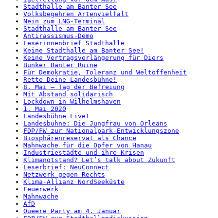
Stadthalle am Banter See
Volksbegehren Artenvielfalt
Nein zum LNG-Terminal
Stadthalle am Banter See
Antirassismus-Demo
Leserinnenbrief Stadthalle
Keine Stadthalle am Banter See!
Keine Vertragsverlängerung für Diers
Bunker Banter Ruine
Für Demokratie, Toleranz und Weltoffenheit
Rette Deine Landesbühne!
8. Mai – Tag der Befreiung
Mit Abstand solidarisch
Lockdown in Wilhelmshaven
1. Mai 2020
Landesbühne Live!
Landesbühne: Die Jungfrau von Orleans
FDP/FW zur Nationalpark-Entwicklungszone
Biosphärenreservat als Chance
Mahnwache für die Opfer von Hanau
Industriestädte und ihre Krisen
Klimanotstand? Let’s talk about Zukunft
Leserbrief: NeuConnect
Netzwerk gegen Rechts
Klima-Allianz NordSeeküste
Feuerwerk
Mahnwache
AfD
Queere Party am 4. Januar