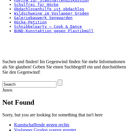
FDP/FW zur Stadthallendiskussion
Schulfrei für Höcke
Obdachlosenhilfe ist obdachlos
Wildschweine im Voslapper Groden
Galeriebauwerk Sengwarden
Höcke-Petition
Schnibbelparty – Cook & Dance
BUND-Kunstaktion gegen Plastikmüll
Startseite
Suchen und finden! Im Gegenwind finden Sie mehr Informationen
als Sie glauben! Geben Sie einen Suchbegriff ein und durchstöbern
Sie den Gegenwind!
Jusos
Not Found
Sorry, but you are looking for something that isn't here
Kunstschaffende gegen rechts
Voslapper Groden vorerst gerettet