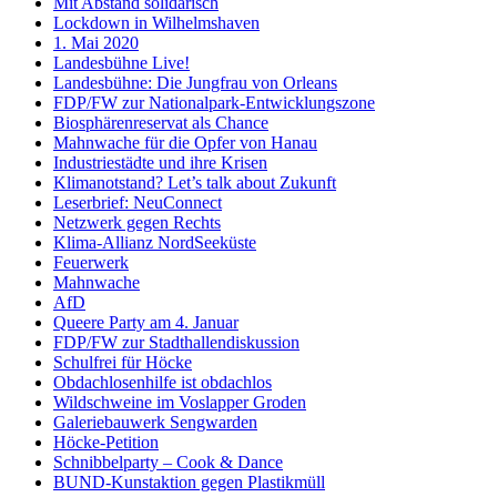
Mit Abstand solidarisch
Lockdown in Wilhelmshaven
1. Mai 2020
Landesbühne Live!
Landesbühne: Die Jungfrau von Orleans
FDP/FW zur Nationalpark-Entwicklungszone
Biosphärenreservat als Chance
Mahnwache für die Opfer von Hanau
Industriestädte und ihre Krisen
Klimanotstand? Let’s talk about Zukunft
Leserbrief: NeuConnect
Netzwerk gegen Rechts
Klima-Allianz NordSeeküste
Feuerwerk
Mahnwache
AfD
Queere Party am 4. Januar
FDP/FW zur Stadthallendiskussion
Schulfrei für Höcke
Obdachlosenhilfe ist obdachlos
Wildschweine im Voslapper Groden
Galeriebauwerk Sengwarden
Höcke-Petition
Schnibbelparty – Cook & Dance
BUND-Kunstaktion gegen Plastikmüll