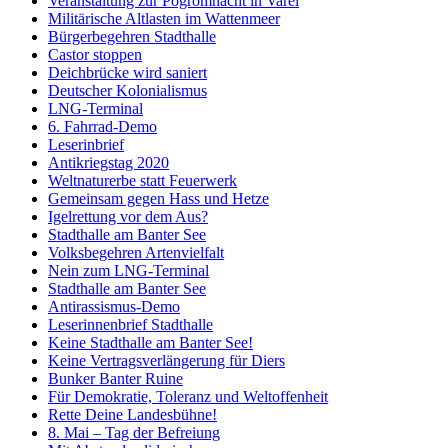
Veranstaltung zur Pogromnacht in Varel
Militärische Altlasten im Wattenmeer
Bürgerbegehren Stadthalle
Castor stoppen
Deichbrücke wird saniert
Deutscher Kolonialismus
LNG-Terminal
6. Fahrrad-Demo
Leserinbrief
Antikriegstag 2020
Weltnaturerbe statt Feuerwerk
Gemeinsam gegen Hass und Hetze
Igelrettung vor dem Aus?
Stadthalle am Banter See
Volksbegehren Artenvielfalt
Nein zum LNG-Terminal
Stadthalle am Banter See
Antirassismus-Demo
Leserinnenbrief Stadthalle
Keine Stadthalle am Banter See!
Keine Vertragsverlängerung für Diers
Bunker Banter Ruine
Für Demokratie, Toleranz und Weltoffenheit
Rette Deine Landesbühne!
8. Mai – Tag der Befreiung