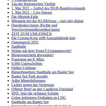
Tag der Biologischen Vielfalt
1. Mai 2021 – Aufruf des DGB-Bundesvorstands
1. Mai 2021 – Live-Stream
Die Minijob-Falle
Mitradeln bei der KLIMAtour – real oder digital
Querdenker:innen, Rechte und
Verschwörungstheoretiker:innen
ZEIT ZUM UMLENKEN
Die Corona-Krise trifft Auszubildende hart
Ostermarsch 2021
Stadthalle
Wohin mit dem TenneT-Umspannwerk?
Bürgerentscheid abwenden?
Frauentag am 8. März
9.000 Unterschriften
Online-Umfrage
Bürgerbegehren Stadthalle am Banter See
Banter See Park gerodet
Adler Mieterhöhungen
Lichter gegen das Vergessen
Offener Brief an den Landkreis Friesland
SPD: Jetzt die richtigen Schritte
Grüne kritisieren Festhalten an LNG
Stadthalle am Banter See