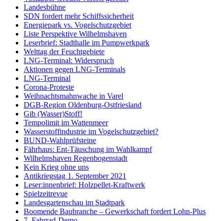
Landesbühne
SDN fordert mehr Schiffssicherheit
Energiepark vs. Vogelschutzgebiet
Liste Perspektive Wilhelmshaven
Leserbrief: Stadthalle im Pumpwerkpark
Welttag der Feuchtgebiete
LNG-Terminal: Widerspruch
Aktionen gegen LNG-Terminals
LNG-Terminal
Corona-Proteste
Weihnachtsmahnwache in Varel
DGB-Region Oldenburg-Ostfriesland
Gib (Wasser)Stoff!
Tempolimit im Wattenmeer
Wasserstoffindustrie im Vogelschutzgebiet?
BUND-Wahlprüfsteine
Fährhaus: Ent-Täuschung im Wahlkampf
Wilhelmshaven Regenbogenstadt
Kein Krieg ohne uns
Antikriegstag 1. September 2021
Leser:innenbrief: Holzpellet-Kraftwerk
Spielzeitrevue
Landesgartenschau im Stadtpark
Boomende Baubranche – Gewerkschaft fordert Lohn-Plus
7. Fahrrad-Demo