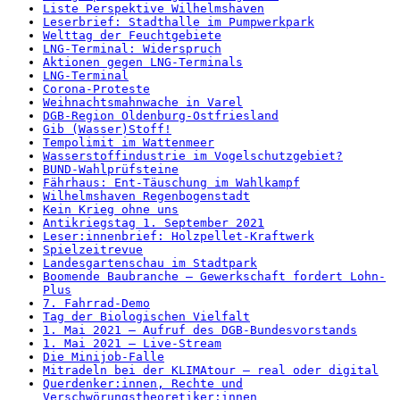
Liste Perspektive Wilhelmshaven
Leserbrief: Stadthalle im Pumpwerkpark
Welttag der Feuchtgebiete
LNG-Terminal: Widerspruch
Aktionen gegen LNG-Terminals
LNG-Terminal
Corona-Proteste
Weihnachtsmahnwache in Varel
DGB-Region Oldenburg-Ostfriesland
Gib (Wasser)Stoff!
Tempolimit im Wattenmeer
Wasserstoffindustrie im Vogelschutzgebiet?
BUND-Wahlprüfsteine
Fährhaus: Ent-Täuschung im Wahlkampf
Wilhelmshaven Regenbogenstadt
Kein Krieg ohne uns
Antikriegstag 1. September 2021
Leser:innenbrief: Holzpellet-Kraftwerk
Spielzeitrevue
Landesgartenschau im Stadtpark
Boomende Baubranche – Gewerkschaft fordert Lohn-
Plus
7. Fahrrad-Demo
Tag der Biologischen Vielfalt
1. Mai 2021 – Aufruf des DGB-Bundesvorstands
1. Mai 2021 – Live-Stream
Die Minijob-Falle
Mitradeln bei der KLIMAtour – real oder digital
Querdenker:innen, Rechte und
Verschwörungstheoretiker:innen