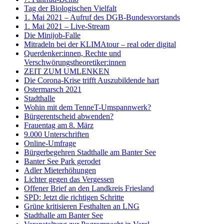
Tag der Biologischen Vielfalt
1. Mai 2021 – Aufruf des DGB-Bundesvorstands
1. Mai 2021 – Live-Stream
Die Minijob-Falle
Mitradeln bei der KLIMAtour – real oder digital
Querdenker:innen, Rechte und
Verschwörungstheoretiker:innen
ZEIT ZUM UMLENKEN
Die Corona-Krise trifft Auszubildende hart
Ostermarsch 2021
Stadthalle
Wohin mit dem TenneT-Umspannwerk?
Bürgerentscheid abwenden?
Frauentag am 8. März
9.000 Unterschriften
Online-Umfrage
Bürgerbegehren Stadthalle am Banter See
Banter See Park gerodet
Adler Mieterhöhungen
Lichter gegen das Vergessen
Offener Brief an den Landkreis Friesland
SPD: Jetzt die richtigen Schritte
Grüne kritisieren Festhalten an LNG
Stadthalle am Banter See