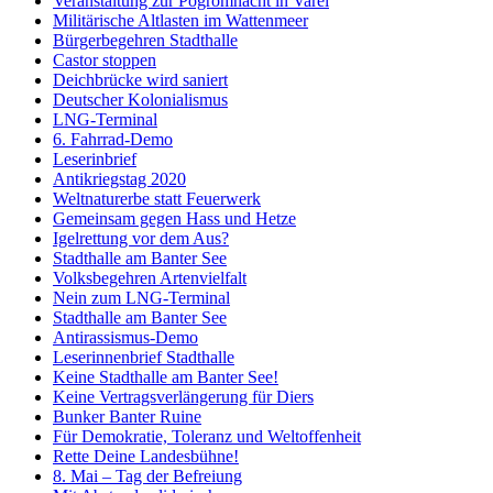
Veranstaltung zur Pogromnacht in Varel
Militärische Altlasten im Wattenmeer
Bürgerbegehren Stadthalle
Castor stoppen
Deichbrücke wird saniert
Deutscher Kolonialismus
LNG-Terminal
6. Fahrrad-Demo
Leserinbrief
Antikriegstag 2020
Weltnaturerbe statt Feuerwerk
Gemeinsam gegen Hass und Hetze
Igelrettung vor dem Aus?
Stadthalle am Banter See
Volksbegehren Artenvielfalt
Nein zum LNG-Terminal
Stadthalle am Banter See
Antirassismus-Demo
Leserinnenbrief Stadthalle
Keine Stadthalle am Banter See!
Keine Vertragsverlängerung für Diers
Bunker Banter Ruine
Für Demokratie, Toleranz und Weltoffenheit
Rette Deine Landesbühne!
8. Mai – Tag der Befreiung