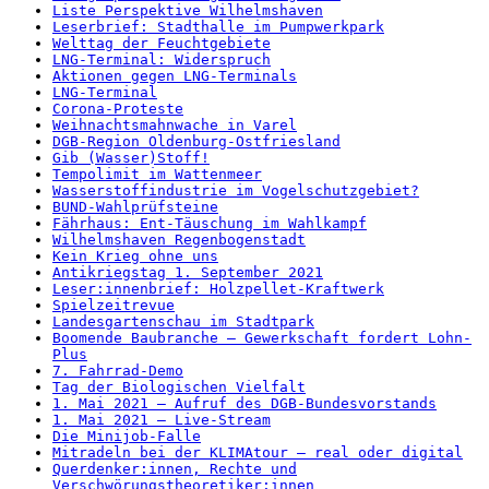
Liste Perspektive Wilhelmshaven
Leserbrief: Stadthalle im Pumpwerkpark
Welttag der Feuchtgebiete
LNG-Terminal: Widerspruch
Aktionen gegen LNG-Terminals
LNG-Terminal
Corona-Proteste
Weihnachtsmahnwache in Varel
DGB-Region Oldenburg-Ostfriesland
Gib (Wasser)Stoff!
Tempolimit im Wattenmeer
Wasserstoffindustrie im Vogelschutzgebiet?
BUND-Wahlprüfsteine
Fährhaus: Ent-Täuschung im Wahlkampf
Wilhelmshaven Regenbogenstadt
Kein Krieg ohne uns
Antikriegstag 1. September 2021
Leser:innenbrief: Holzpellet-Kraftwerk
Spielzeitrevue
Landesgartenschau im Stadtpark
Boomende Baubranche – Gewerkschaft fordert Lohn-
Plus
7. Fahrrad-Demo
Tag der Biologischen Vielfalt
1. Mai 2021 – Aufruf des DGB-Bundesvorstands
1. Mai 2021 – Live-Stream
Die Minijob-Falle
Mitradeln bei der KLIMAtour – real oder digital
Querdenker:innen, Rechte und
Verschwörungstheoretiker:innen