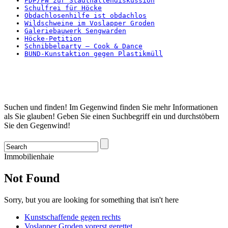
FDP/FW zur Stadthallendiskussion
Schulfrei für Höcke
Obdachlosenhilfe ist obdachlos
Wildschweine im Voslapper Groden
Galeriebauwerk Sengwarden
Höcke-Petition
Schnibbelparty – Cook & Dance
BUND-Kunstaktion gegen Plastikmüll
Startseite
Suchen und finden! Im Gegenwind finden Sie mehr Informationen
als Sie glauben! Geben Sie einen Suchbegriff ein und durchstöbern
Sie den Gegenwind!
Immobilienhaie
Not Found
Sorry, but you are looking for something that isn't here
Kunstschaffende gegen rechts
Voslapper Groden vorerst gerettet