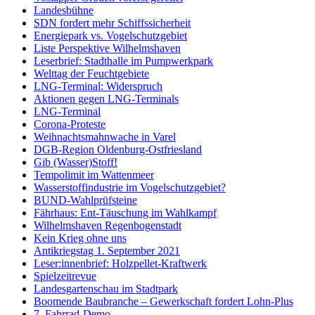
Landesbühne
SDN fordert mehr Schiffssicherheit
Energiepark vs. Vogelschutzgebiet
Liste Perspektive Wilhelmshaven
Leserbrief: Stadthalle im Pumpwerkpark
Welttag der Feuchtgebiete
LNG-Terminal: Widerspruch
Aktionen gegen LNG-Terminals
LNG-Terminal
Corona-Proteste
Weihnachtsmahnwache in Varel
DGB-Region Oldenburg-Ostfriesland
Gib (Wasser)Stoff!
Tempolimit im Wattenmeer
Wasserstoffindustrie im Vogelschutzgebiet?
BUND-Wahlprüfsteine
Fährhaus: Ent-Täuschung im Wahlkampf
Wilhelmshaven Regenbogenstadt
Kein Krieg ohne uns
Antikriegstag 1. September 2021
Leser:innenbrief: Holzpellet-Kraftwerk
Spielzeitrevue
Landesgartenschau im Stadtpark
Boomende Baubranche – Gewerkschaft fordert Lohn-Plus
7. Fahrrad-Demo