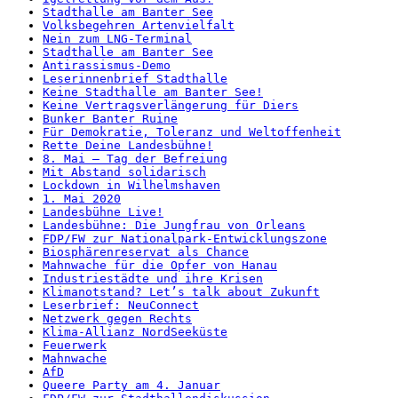
Stadthalle am Banter See
Volksbegehren Artenvielfalt
Nein zum LNG-Terminal
Stadthalle am Banter See
Antirassismus-Demo
Leserinnenbrief Stadthalle
Keine Stadthalle am Banter See!
Keine Vertragsverlängerung für Diers
Bunker Banter Ruine
Für Demokratie, Toleranz und Weltoffenheit
Rette Deine Landesbühne!
8. Mai – Tag der Befreiung
Mit Abstand solidarisch
Lockdown in Wilhelmshaven
1. Mai 2020
Landesbühne Live!
Landesbühne: Die Jungfrau von Orleans
FDP/FW zur Nationalpark-Entwicklungszone
Biosphärenreservat als Chance
Mahnwache für die Opfer von Hanau
Industriestädte und ihre Krisen
Klimanotstand? Let’s talk about Zukunft
Leserbrief: NeuConnect
Netzwerk gegen Rechts
Klima-Allianz NordSeeküste
Feuerwerk
Mahnwache
AfD
Queere Party am 4. Januar