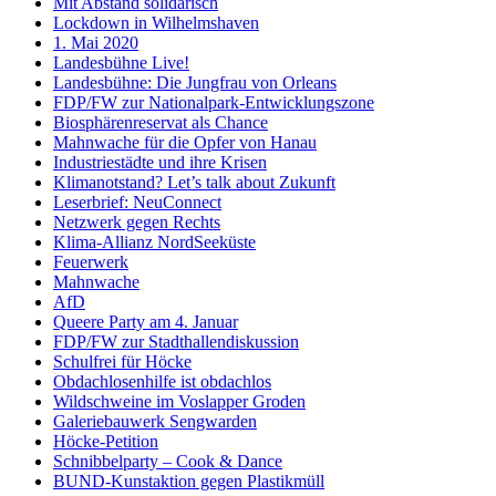
Mit Abstand solidarisch
Lockdown in Wilhelmshaven
1. Mai 2020
Landesbühne Live!
Landesbühne: Die Jungfrau von Orleans
FDP/FW zur Nationalpark-Entwicklungszone
Biosphärenreservat als Chance
Mahnwache für die Opfer von Hanau
Industriestädte und ihre Krisen
Klimanotstand? Let’s talk about Zukunft
Leserbrief: NeuConnect
Netzwerk gegen Rechts
Klima-Allianz NordSeeküste
Feuerwerk
Mahnwache
AfD
Queere Party am 4. Januar
FDP/FW zur Stadthallendiskussion
Schulfrei für Höcke
Obdachlosenhilfe ist obdachlos
Wildschweine im Voslapper Groden
Galeriebauwerk Sengwarden
Höcke-Petition
Schnibbelparty – Cook & Dance
BUND-Kunstaktion gegen Plastikmüll