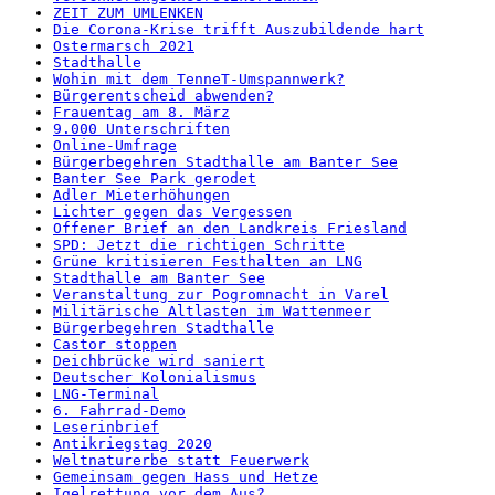
ZEIT ZUM UMLENKEN
Die Corona-Krise trifft Auszubildende hart
Ostermarsch 2021
Stadthalle
Wohin mit dem TenneT-Umspannwerk?
Bürgerentscheid abwenden?
Frauentag am 8. März
9.000 Unterschriften
Online-Umfrage
Bürgerbegehren Stadthalle am Banter See
Banter See Park gerodet
Adler Mieterhöhungen
Lichter gegen das Vergessen
Offener Brief an den Landkreis Friesland
SPD: Jetzt die richtigen Schritte
Grüne kritisieren Festhalten an LNG
Stadthalle am Banter See
Veranstaltung zur Pogromnacht in Varel
Militärische Altlasten im Wattenmeer
Bürgerbegehren Stadthalle
Castor stoppen
Deichbrücke wird saniert
Deutscher Kolonialismus
LNG-Terminal
6. Fahrrad-Demo
Leserinbrief
Antikriegstag 2020
Weltnaturerbe statt Feuerwerk
Gemeinsam gegen Hass und Hetze
Igelrettung vor dem Aus?