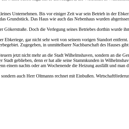
leines Unternehmen. Bis vor einiger Zeit war sein Betrieb in der Ebke
 das Grundstück. Das Haus wie auch das Nebenhaus wurden abgerissen
er Gökerstraße. Doch die Verlegung seines Betriebes dorthin wurde ihm
 Ebkeriege, gar nicht sehr weit von seinem vorigen Standort entfernt.
Gewerbegebiet. Zugegeben, in unmittelbarer Nachbarschaft des Hauses gi
teuern jetzt nicht mehr an die Stadt Wilhelmshaven, sondern an die Ge
der Stadt geblieben, denn er hat alle seine Stammkunden in Wilhelmshav
nn einem nachts oder am Wochenende die Heizung ausfällt und man die 
n, sondern auch Herr Oltmanns rechnet mit Einbußen. Wirtschaftförderu