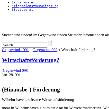
Baudenkmäler…
Kriegsdienstverweigerung
Stadtbaurat
Startseite
Suchen und finden! Im Gegenwind finden Sie mehr Informationen als
Gegenwind 1991
»
Gegenwind 098
» Wirtschaftsförderung?
Wirtschaftsförderung?
Gegenwind 098
Jan.
28
1991
(Hinausbe-) Förderung
Wilhelmshavens seltsame Wirtschaftsförderung
(noa) In Wilhelmshaven gibt es ein Amt für Wirtschaftsförderung. W