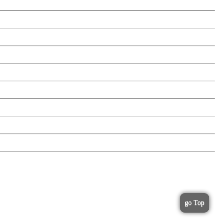
go Top