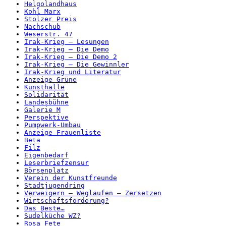
Helgolandhaus
Kohl Marx
Stolzer Preis
Nachschub
Weserstr. 47
Irak-Krieg – Lesungen
Irak-Krieg – Die Demo
Irak-Krieg – Die Demo 2
Irak-Krieg – Die Gewinnler
Irak-Krieg und Literatur
Anzeige Grüne
Kunsthalle
Solidarität
Landesbühne
Galerie M
Perspektive
Pumpwerk-Umbau
Anzeige Frauenliste
Beta
Filz
Eigenbedarf
Leserbriefzensur
Börsenplatz
Verein der Kunstfreunde
Stadtjugendring
Verweigern – Weglaufen – Zersetzen
Wirtschaftsförderung?
Das Beste…
Sudelküche WZ?
Rosa Fete