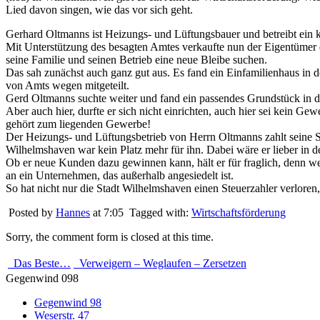
Lied davon singen, wie das vor sich geht.
Gerhard Oltmanns ist Heizungs- und Lüftungsbauer und betreibt ein k
Mit Unterstützung des besagten Amtes verkaufte nun der Eigentümer
seine Familie und seinen Betrieb eine neue Bleibe suchen.
Das sah zunächst auch ganz gut aus. Es fand ein Einfamilienhaus in d
von Amts wegen mitgeteilt.
Gerd Oltmanns suchte weiter und fand ein passendes Grundstück in der
Aber auch hier, durfte er sich nicht einrichten, auch hier sei kein 
gehört zum liegenden Gewerbe!
Der Heizungs- und Lüftungsbetrieb von Herrn Oltmanns zahlt seine S
Wilhelmshaven war kein Platz mehr für ihn. Dabei wäre er lieber in 
Ob er neue Kunden dazu gewinnen kann, hält er für fraglich, denn we
an ein Unternehmen, das außerhalb angesiedelt ist.
So hat nicht nur die Stadt Wilhelmshaven einen Steuerzahler verlore
Posted by
Hannes
at 7:05
Tagged with:
Wirtschaftsförderung
Sorry, the comment form is closed at this time.
Das Beste…
Verweigern – Weglaufen – Zersetzen
Gegenwind 098
Gegenwind 98
Weserstr. 47