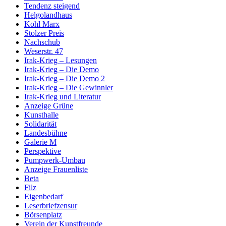
Tendenz steigend
Helgolandhaus
Kohl Marx
Stolzer Preis
Nachschub
Weserstr. 47
Irak-Krieg – Lesungen
Irak-Krieg – Die Demo
Irak-Krieg – Die Demo 2
Irak-Krieg – Die Gewinnler
Irak-Krieg und Literatur
Anzeige Grüne
Kunsthalle
Solidarität
Landesbühne
Galerie M
Perspektive
Pumpwerk-Umbau
Anzeige Frauenliste
Beta
Filz
Eigenbedarf
Leserbriefzensur
Börsenplatz
Verein der Kunstfreunde