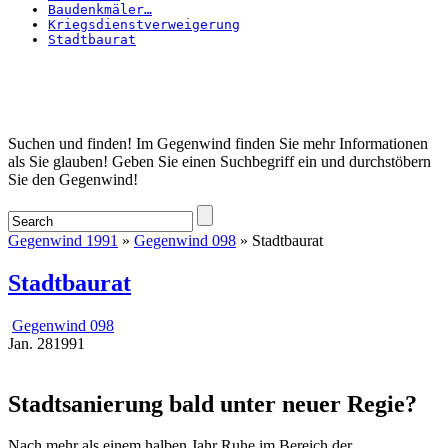
Baudenkmäler…
Kriegsdienstverweigerung
Stadtbaurat
Startseite
Suchen und finden! Im Gegenwind finden Sie mehr Informationen
als Sie glauben! Geben Sie einen Suchbegriff ein und durchstöbern
Sie den Gegenwind!
Gegenwind 1991
»
Gegenwind 098
» Stadtbaurat
Stadtbaurat
Gegenwind 098
Jan.
28
1991
Stadtsanierung bald unter neuer Regie?
Nach mehr als einem halben Jahr Ruhe im Bereich der