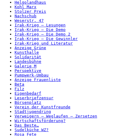
Helgolandhaus
Kohl Marx
Stolzer Preis
Nachschub
Weserstr. 47
Irak-Krieg – Lesungen
Irak-Krieg – Die Demo
Irak-Krieg – Die Demo 2
Irak-Krieg – Die Gewinnler
Irak-Krieg und Literatur
Anzeige Grüne
Kunsthalle
Solidarität
Landesbühne
Galerie M
Perspektive
Pumpwerk-Umbau
Anzeige Frauenliste
Beta
Filz
Eigenbedarf
Leserbriefzensur
Börsenplatz
Verein der Kunstfreunde
Stadtjugendring
Verweigern – Weglaufen – Zersetzen
Wirtschaftsförderung?
Das Beste…
Sudelküche WZ?
Rosa Fete