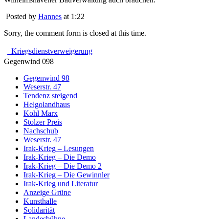
Posted by
Hannes
at 1:22
Sorry, the comment form is closed at this time.
Kriegsdienstverweigerung
Gegenwind 098
Gegenwind 98
Weserstr. 47
Tendenz steigend
Helgolandhaus
Kohl Marx
Stolzer Preis
Nachschub
Weserstr. 47
Irak-Krieg – Lesungen
Irak-Krieg – Die Demo
Irak-Krieg – Die Demo 2
Irak-Krieg – Die Gewinnler
Irak-Krieg und Literatur
Anzeige Grüne
Kunsthalle
Solidarität
Landesbühne