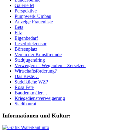
Galerie M
Perspektive
Pumpwerk-Umbau
Anzeige Frauenliste
Beta
Filz
Eigenbedarf
Leserbriefzensur
Börsenplatz
Verein der Kunstfreunde
Stadtjugendring
Verweigern – Weglaufen – Zersetzen
Wirtschaftsförderung?
Das Beste…
Sudelküche WZ?
Rosa Fete
Baudenkmäler…
Kriegsdienstverweigerung
Stadtbaurat
Informationen und Kultur: