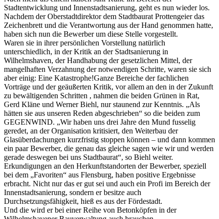
Stadtentwicklung und Innenstadtsanierung, geht es nun wieder los.
Nachdem der Oberstadtdirektor dem Stadtbaurat Prottengeier das
Zeichenbrett und die Verantwortung aus der Hand genommen hatte,
haben sich nun die Bewerber um diese Stelle vorgestellt.
Waren sie in ihrer persönlichen Vorstellung natürlich
unterschiedlich, in der Kritik an der Stadtsanierung in
Wilhelmshaven, der Handhabung der gesetzlichen Mittel, der
mangelhaften Verzahnung der notwendigen Schritte, waren sie sich
aber einig: Eine Katastrophe!
Ganze Bereiche der fachlichen
Vorträge und der geäußerten Kritik, vor allem an den in der Zukunft
zu bewältigenden Schritten , nahmen die beiden Grünen in Rat,
Gerd Kläne und Werner Biehl, nur staunend zur Kenntnis. „Als
hätten sie aus unseren Reden abgeschrieben“ so die beiden zum
GEGENWIND. „Wir haben uns drei Jahre den Mund fusselig
geredet, an der Organisation kritisiert, den Weiterbau der
Glasüberdachungen kurzfristig stoppen können – und dann kommen
ein paar Bewerber, die genau das gleiche sagen wie wir und werden
gerade deswegen bei uns Stadtbaurat“, so Biehl weiter.
Erkundigungen an den Herkunftstandorten der Bewerber, speziell
bei dem „Favoriten“ aus Flensburg, haben positive Ergebnisse
erbracht. Nicht nur das er gut sei und auch ein Profi im Bereich der
Innenstadtsanierung, sondern er besitze auch
Durchsetzungsfähigkeit, hieß es aus der Fördestadt.
Und die wird er bei einer Reihe von Betonköpfen in der
Wilhelmshavener Bauverwaltung auch brauchen.