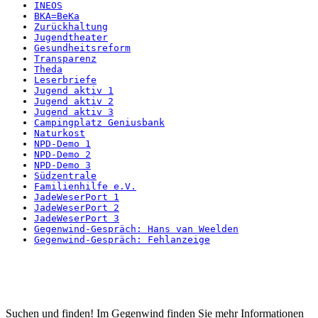
INEOS
BKA=BeKa
Zurückhaltung
Jugendtheater
Gesundheitsreform
Transparenz
Theda
Leserbriefe
Jugend aktiv 1
Jugend aktiv 2
Jugend aktiv 3
Campingplatz Geniusbank
Naturkost
NPD-Demo 1
NPD-Demo 2
NPD-Demo 3
Südzentrale
Familienhilfe e.V.
JadeWeserPort 1
JadeWeserPort 2
JadeWeserPort 3
Gegenwind-Gespräch: Hans van Weelden
Gegenwind-Gespräch: Fehlanzeige
Startseite
Suchen und finden! Im Gegenwind finden Sie mehr Informationen