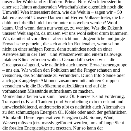
unser aller Wohlstand zu fördern. Prima. Nur: Wen interessiert in
einer seit Jahren andauernden Wirtschaftskrise eigentlich noch die
Umwelt? Wen interessiert denn, wie die Welt in – sagen wir – 50
Jahren aussieht? Unsere Damen und Herren Volksvertreter, die bis
dahin mehrheitlich nicht mehr unter uns weilen werden? Wohl
kaum. Und wenn, dann nur wenige, zu wenige. Was die Zukunft
unserer Welt angeht, da müssen wir uns wohl selber drum kümmern.
Wir, damit sind vor allem – aber nicht nur – Jugendliche und junge
Erwachsene gemeint, die sich auch im Rentenalter, wenn schon
nicht an einer saftigen Rente, dann zumindest noch an einer
Artenvielfalt in der Tier – und Pflanzenwelt und einem halbwegs
intakten Klima erfreuen wollen. Genau dafür setzen wir – die
Greenpeace-Jugend, wie natürlich auch unsere Erwachsenengruppe
– uns ein. Wir wollen den Politikern auf die Finger schauen und
versuchen, das Schlimmste zu verhindern. Durch Info-Stände oder
auch groß angelegte Aktionen zusammen mit anderen Gruppen
versuchen wir, die Bevölkerung aufzuklären und auf die
vorhandenen Missstände aufmerksam zu machen.
Momentan arbeiten wir zum Thema Öl. Einerseits sind Förderung,
Transport (z.B. auf Tankern) und Verarbeitung extrem riskant und
umweltschädigend, andererseits gibt es natürlich auch Alternativen
zu den schmutzigen Energien Öl, Kohle oder auch der gefährlichen
Atomkraft. Diese regenerativen Energien (z.B. Sonne, Wind,
Wasser) müssen jetzt massiv gefördert werden, um auf lange Sicht
die fossilen Energieträger zu ersetzen. Nur so kann der