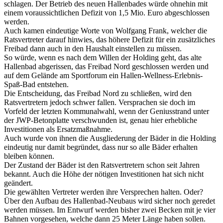
schlagen. Der Betrieb des neuen Hallenbades würde ohnehin mit
einem voraussichtlichen Defizit von 1,5 Mio. Euro abgeschlossen
werden.
Auch kamen eindeutige Worte von Wolfgang Frank, welcher die
Ratsvertreter darauf hinwies, das höhere Defizit für ein zusätzliches
Freibad dann auch in den Haushalt einstellen zu müssen.
So würde, wenn es nach dem Willen der Holding geht, das alte
Hallenbad abgerissen, das Freibad Nord geschlossen werden und
auf dem Gelände am Sportforum ein Hallen-Wellness-Erlebnis-
Spaß-Bad entstehen.
Die Entscheidung, das Freibad Nord zu schließen, wird den
Ratsvertretern jedoch schwer fallen. Versprachen sie doch im
Vorfeld der letzten Kommunalwahl, wenn der Geniusstrand unter
der JWP-Betonplatte verschwunden ist, genau hier erhebliche
Investitionen als Ersatzmaßnahme.
Auch wurde von ihnen die Ausgliederung der Bäder in die Holding
eindeutig nur damit begründet, dass nur so alle Bäder erhalten
bleiben können.
Der Zustand der Bäder ist den Ratsvertretern schon seit Jahren
bekannt. Auch die Höhe der nötigen Investitionen hat sich nicht
geändert.
Die gewählten Vertreter werden ihre Versprechen halten. Oder?
Über den Aufbau des Hallenbad-Neubaus wird sicher noch geredet
werden müssen. Im Entwurf werden bisher zwei Becken mit je vier
Bahnen vorgesehen, welche dann 25 Meter Länge haben sollen.