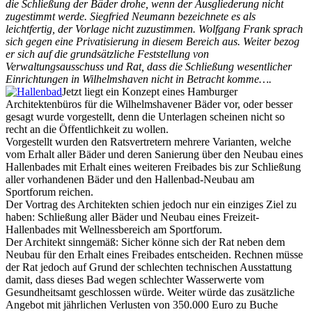
die Schließung der Bäder drohe, wenn der Ausgliederung nicht
zugestimmt werde. Siegfried Neumann bezeichnete es als
leichtfertig, der Vorlage nicht zuzustimmen. Wolfgang Frank sprach
sich gegen eine Privatisierung in diesem Bereich aus. Weiter bezog
er sich auf die grundsätzliche Feststellung von
Verwaltungsausschuss und Rat, dass die Schließung wesentlicher
Einrichtungen in Wilhelmshaven nicht in Betracht komme….
Jetzt liegt ein Konzept eines Hamburger
Architektenbüros für die Wilhelmshavener Bäder vor, oder besser
gesagt wurde vorgestellt, denn die Unterlagen scheinen nicht so
recht an die Öffentlichkeit zu wollen.
Vorgestellt wurden den Ratsvertretern mehrere Varianten, welche
vom Erhalt aller Bäder und deren Sanierung über den Neubau eines
Hallenbades mit Erhalt eines weiteren Freibades bis zur Schließung
aller vorhandenen Bäder und den Hallenbad-Neubau am
Sportforum reichen.
Der Vortrag des Architekten schien jedoch nur ein einziges Ziel zu
haben: Schließung aller Bäder und Neubau eines Freizeit-
Hallenbades mit Wellnessbereich am Sportforum.
Der Architekt sinngemäß: Sicher könne sich der Rat neben dem
Neubau für den Erhalt eines Freibades entscheiden. Rechnen müsse
der Rat jedoch auf Grund der schlechten technischen Ausstattung
damit, dass dieses Bad wegen schlechter Wasserwerte vom
Gesundheitsamt geschlossen würde. Weiter würde das zusätzliche
Angebot mit jährlichen Verlusten von 350.000 Euro zu Buche