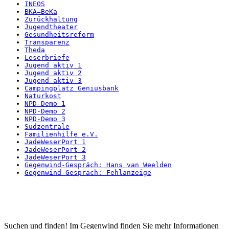
INEOS
BKA=BeKa
Zurückhaltung
Jugendtheater
Gesundheitsreform
Transparenz
Theda
Leserbriefe
Jugend aktiv 1
Jugend aktiv 2
Jugend aktiv 3
Campingplatz Geniusbank
Naturkost
NPD-Demo 1
NPD-Demo 2
NPD-Demo 3
Südzentrale
Familienhilfe e.V.
JadeWeserPort 1
JadeWeserPort 2
JadeWeserPort 3
Gegenwind-Gespräch: Hans van Weelden
Gegenwind-Gespräch: Fehlanzeige
Startseite
Suchen und finden! Im Gegenwind finden Sie mehr Informationen