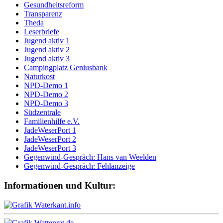
Gesundheitsreform
Transparenz
Theda
Leserbriefe
Jugend aktiv 1
Jugend aktiv 2
Jugend aktiv 3
Campingplatz Geniusbank
Naturkost
NPD-Demo 1
NPD-Demo 2
NPD-Demo 3
Südzentrale
Familienhilfe e.V.
JadeWeserPort 1
JadeWeserPort 2
JadeWeserPort 3
Gegenwind-Gespräch: Hans van Weelden
Gegenwind-Gespräch: Fehlanzeige
Informationen und Kultur: