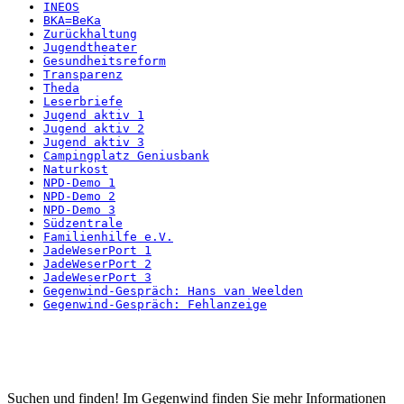
INEOS
BKA=BeKa
Zurückhaltung
Jugendtheater
Gesundheitsreform
Transparenz
Theda
Leserbriefe
Jugend aktiv 1
Jugend aktiv 2
Jugend aktiv 3
Campingplatz Geniusbank
Naturkost
NPD-Demo 1
NPD-Demo 2
NPD-Demo 3
Südzentrale
Familienhilfe e.V.
JadeWeserPort 1
JadeWeserPort 2
JadeWeserPort 3
Gegenwind-Gespräch: Hans van Weelden
Gegenwind-Gespräch: Fehlanzeige
Startseite
Suchen und finden! Im Gegenwind finden Sie mehr Informationen