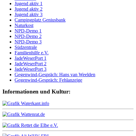
Jugend aktiv 1
Jugend aktiv 2
Jugend aktiv 3
Campingplatz Geniusbank
Naturkost
NPD-Demo 1
NPD-Demo 2
NPD-Demo 3
Südzentrale
Familienhilfe e.V.
JadeWeserPort 1
JadeWeserPort 2
JadeWeserPort 3
Gegenwind-Gespräch: Hans van Weelden
Gegenwind-Gespräch: Fehlanzeige
Informationen und Kultur: