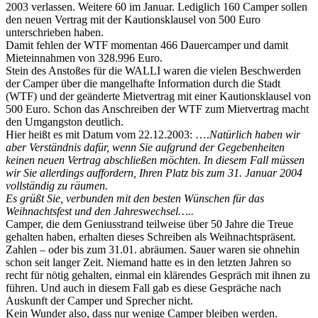
2003 verlassen. Weitere 60 im Januar. Lediglich 160 Camper sollen
den neuen Vertrag mit der Kautionsklausel von 500 Euro
unterschrieben haben.
Damit fehlen der WTF momentan 466 Dauercamper und damit
Mieteinnahmen von 328.996 Euro.
Stein des Anstoßes für die WALLI waren die vielen Beschwerden
der Camper über die mangelhafte Information durch die Stadt
(WTF) und der geänderte Mietvertrag mit einer Kautionsklausel von
500 Euro. Schon das Anschreiben der WTF zum Mietvertrag macht
den Umgangston deutlich.
Hier heißt es mit Datum vom 22.12.2003: ….
Natürlich haben wir
aber Verständnis dafür, wenn Sie aufgrund der Gegebenheiten
keinen neuen Vertrag abschließen möchten. In diesem Fall müssen
wir Sie allerdings auffordern, Ihren Platz bis zum 31. Januar 2004
vollständig zu räumen.
Es grüßt Sie, verbunden mit den besten Wünschen für das
Weihnachtsfest und den Jahreswechsel…..
Camper, die dem Geniusstrand teilweise über 50 Jahre die Treue
gehalten haben, erhalten dieses Schreiben als Weihnachtspräsent.
Zahlen – oder bis zum 31.01. abräumen. Sauer waren sie ohnehin
schon seit langer Zeit. Niemand hatte es in den letzten Jahren so
recht für nötig gehalten, einmal ein klärendes Gespräch mit ihnen zu
führen. Und auch in diesem Fall gab es diese Gespräche nach
Auskunft der Camper und Sprecher nicht.
Kein Wunder also, dass nur wenige Camper bleiben werden.