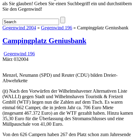
als Sie glauben! Geben Sie einen Suchbegriff ein und durchstöbern
Sie den Gegenwind!
Gegenwind 2004
»
Gegenwind 196
» Campingplatz Geniusbank
Campingplatz Geniusbank
Gegenwind 196
März
03
2004
Menzel, Neumann (SPD) und Reuter (CDU) bilden Dreier-
Abwehrkette
(jt) Nach den Vorwürfen der Wilhelmshavener Alternativen Liste
(WALLI) gegen Stadt und Wilhelmshaven Touristik & Freizeit
GmbH (WTF) liegen nun die Zahlen auf dem Tisch. Es waren
einmal 662 Camper, die in jedem Jahr ca. 706 Euro Miete
(insgesamt 467.372 Euro) an die WTF gezahlt haben. Hinzu kamen
35,30 Euro für die Überlassung des Stromanschlusses und eine
Müllpauschale von 41,00 Euro.
Von den 626 Campern haben 267 den Platz schon zum Jahresende