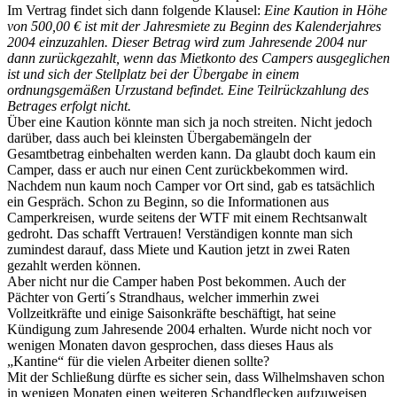
Im Vertrag findet sich dann folgende Klausel:
Eine Kaution in Höhe
von 500,00 € ist mit der Jahresmiete zu Beginn des Kalenderjahres
2004 einzuzahlen. Dieser Betrag wird zum Jahresende 2004 nur
dann zurückgezahlt, wenn das Mietkonto des Campers ausgeglichen
ist und sich der Stellplatz bei der Übergabe in einem
ordnungsgemäßen Urzustand befindet. Eine Teilrückzahlung des
Betrages erfolgt nicht.
Über eine Kaution könnte man sich ja noch streiten. Nicht jedoch
darüber, dass auch bei kleinsten Übergabemängeln der
Gesamtbetrag einbehalten werden kann. Da glaubt doch kaum ein
Camper, dass er auch nur einen Cent zurückbekommen wird.
Nachdem nun kaum noch Camper vor Ort sind, gab es tatsächlich
ein Gespräch. Schon zu Beginn, so die Informationen aus
Camperkreisen, wurde seitens der WTF mit einem Rechtsanwalt
gedroht. Das schafft Vertrauen! Verständigen konnte man sich
zumindest darauf, dass Miete und Kaution jetzt in zwei Raten
gezahlt werden können.
Aber nicht nur die Camper haben Post bekommen. Auch der
Pächter von Gerti´s Strandhaus, welcher immerhin zwei
Vollzeitkräfte und einige Saisonkräfte beschäftigt, hat seine
Kündigung zum Jahresende 2004 erhalten. Wurde nicht noch vor
wenigen Monaten davon gesprochen, dass dieses Haus als
„Kantine“ für die vielen Arbeiter dienen sollte?
Mit der Schließung dürfte es sicher sein, dass Wilhelmshaven schon
in wenigen Monaten einen weiteren Schandflecken aufzuweisen