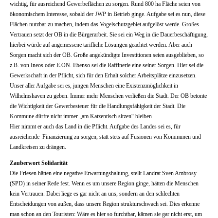
wichtig, für ausreichend Gewerbeflächen zu sorgen. Rund 800 ha Fläche seien von
ökonomischem Interesse, sobald der JWP in Betrieb ginge. Aufgabe sei es nun, diese
Flächen nutzbar zu machen, indem das Vogelschutzgebiet aufgelöst werde. Großes
Vertrauen setzt der OB in die Bürgerarbeit. Sie sei ein Weg in die Dauerbeschäftigung,
hierbei würde auf angemessene tarifliche Lösungen geachtet werden. Aber auch
Sorgen macht sich der OB. Große angekündigte Investitionen seien ausgeblieben, so
z.B. von Ineos oder E.ON. Ebenso sei die Raffinerie eine seiner Sorgen. Hier sei die
Gewerkschaft in der Pflicht, sich für den Erhalt solcher Arbeitsplätze einzusetzen.
Unser aller Aufgabe sei es, jungen Menschen eine Existenzmöglichkeit in
Wilhelmshaven zu geben. Immer mehr Menschen verließen die Stadt. Der OB betonte
die Wichtigkeit der Gewerbesteuer für die Handlungsfähigkeit der Stadt. Die
Kommune dürfte nicht immer „am Katzentisch sitzen“ bleiben.
Hier nimmt er auch das Land in die Pflicht. Aufgabe des Landes sei es, für
ausreichende Finanzierung zu sorgen, statt stets auf Fusionen von Kommunen und
Landkreisen zu drängen.
Zauberwort Solidarität
Die Friesen hätten eine negative Erwartungshaltung, stellt Landrat Sven Ambrosy
(SPD) in seiner Rede fest. Wenn es um unsere Region ginge, hätten die Menschen
kein Vertrauen. Dabei liege es gar nicht an uns, sondern an den schlechten
Entscheidungen von außen, dass unsere Region strukturschwach sei. Dies erkenne
man schon an den Touristen: Wäre es hier so furchtbar, kämen sie gar nicht erst, um