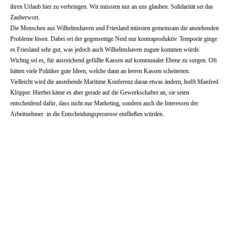
ihren Urlaub hier zu verbringen. Wir müssten nur an uns glauben. Solidarität sei das
Zauberwort.
Die Menschen aus Wilhelmshaven und Friesland müssten gemeinsam die anstehenden
Probleme lösen. Dabei sei der gegenseitige Neid nur kontraproduktiv. Temporär ginge
es Friesland sehr gut, was jedoch auch Wilhelmshaven zugute kommen würde.
Wichtig sei es, für ausreichend gefüllte Kassen auf kommunaler Ebene zu sorgen. Oft
hätten viele Politiker gute Ideen, welche dann an leeren Kassen scheiterten.
Vielleicht wird die anstehende Maritime Konferenz daran etwas ändern, hofft Manfred
Klöpper. Hierbei käme es aber gerade auf die Gewerkschafter an, sie seien
entscheidend dafür, dass nicht nur Marketing, sondern auch die Interessen der
Arbeitnehmer in die Entscheidungsprozesse einfließen würden.
Kommentar
Zu schön, um wahr zu sein.
Selbstbewusst, von seiner eigenen Kraft überzeugt
und voller Tatendrang startet der DGB ins neue
Jahr. Vieles hat man sich vorgenommen, mehr
Brutto, mehr Alg II, Erhalt und Schaffung von
Arbeitsplätzen und eine starke Solidarität, davon
spricht man an diesem Morgen. Doch hört man