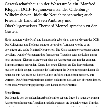
Gewerkschaftshaus in der Weserstraße ein. Manfred
Klöpper, DGB- Regionsvorsitzender Oldenburg-
Wilhelmshaven, hielt die Neujahrsansprache; auch
Frieslands Landrat Sven Ambrosy und
Oberbürgermeister Eberhard Menzel sprachen zu den
Gästen.
Hoch motiviert, voller Kraft und kämpferisch gab sich an diesem Morgen der DGB.
Die Kolleginnen und Kollegen stünden vor großen Aufgaben, welche es zu
bewältigen gilt, stellte Manfred Klöpper fest. Die Krise sei mittlerweile überstanden,
vor allem, weil die Werktätigen dies finanzierten. Trotzdem seien die Löhne immer
noch zu gering. Klöpper prangerte an, dass die Arbeitgeber dies mit der geringen
Binnennachfrage begründen. Genau hier setzte Klöpper an. Die Betriebskosten
müssten endlich steigen, da gerade die Werktätigen die Ökonomie gerettet haben. So
hätten sie nun Anspruch auf höhere Löhne, auf die sie nun schon mehrere Jahre
warteten. Die ArbeiternehmerInnen dürften nicht mehr alles auf sich abwälzen lassen.
Mehr sozialversicherungspflichtige Jobs hätten oberste Priorität.
Mehr Brutto
Die Legende von der sinkenden Arbeitslosigkeit sei eine Lüge. So hätten zwar mehr
ArbeitnehmerInnen eine Anstellung, jedoch arbeiteten sie deutlich weniger Stunden,