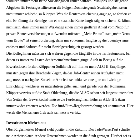
wodurch immer mehr keine Sozialabgaben zahlen würden. Minijobs und steigende
Abgaben für Festangestellte seien die Folgen.Doch steigende Sozialabgaben seien
nicht immer schlecht, so Klöpper. Was die Rentenversicherung anginge, so fordert er
eine Erhöhung der Beiträge, um eine staatliche Rente langfristig zu sichern. Es könne
nicht sein, dass immer mehr Werktätige einen immer größeren Anteil vom Netto für
private Rentenversicherungen aufwenden müssten. „Mehr Brutto“ statt „mehr Netto
vom Brutto“ ist seine Forderung, denn nur so können langfristig die Sozialsysteme
entlastet und dadurch für mehr Sozialgerechtigkeit gesorgt werden.
Die KollegInnen müssten sich wehren gegen die Eingriffe in die Tarifautonomie, bei
denen es immer zu Lasten der ArbeitnehmerInnen ginge. Auch in Bezug auf die
Erwerbslosen fordert Klöpper zu Solidarität auf. Immer mehr ALG II-Empfänger
müssten gegen ihre Bescheide klagen, da das Job-Center seinen Aufgaben nicht
angemessen nachgehe. So sei die Arbeitsloseninitiative eine gute und wichtige
Einrichtung, welche es zu unterstützen gelte, auch und gerade von der Kommune.
Klöpper verwies auf die Stadt Oldenburg, die die ALSO schon seit langem unterstützt.
Von Seiten der Gewerkschaft müsse die Forderung nach höheren ALG II-Sätzen
immer wider erneuert werden. Die fünf-Euro-Regelsatzerhöhung sei unzumutbar. Hier
werde die Menschenwürde aufs schwerste verletzt.
Investitionen blieben aus
Oberbürgermeister Menzel sieht positiv in die Zukunft. Der JadeWerserPort schaffe
neue Arbeitsplätze. Andere Unternehmen werden in die Stadt gezogen. Hierbei sei es