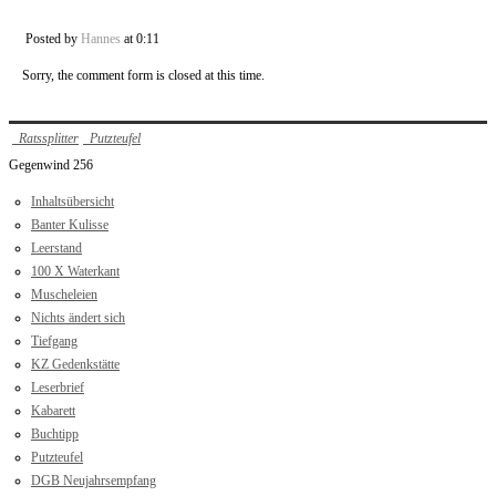
Posted by
Hannes
at 0:11
Sorry, the comment form is closed at this time.
Ratssplitter
Putzteufel
Gegenwind 256
Inhaltsübersicht
Banter Kulisse
Leerstand
100 X Waterkant
Muscheleien
Nichts ändert sich
Tiefgang
KZ Gedenkstätte
Leserbrief
Kabarett
Buchtipp
Putzteufel
DGB Neujahrsempfang