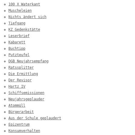
100 X Waterkant
Muscheleien
Nichts ändert sich
Tiefgang
KZ Gedenkstätte
Leserbrief
Kabarett
Buchtipp
Putzteufel
DGB Neujahrsempfang
Ratssplitter
Die Ermittlung
Der Revisor
Hartz IV
Schiffsemissionen
Neujahrsgeplauder
Atommüll
Bürgerarbeit
Aus der Schule geplaudert
Epizentrum
Konsumverhalten