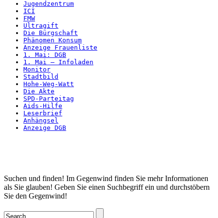
Jugendzentrum
ICI
FMW
Ultragift
Die Bürgschaft
Phänomen Konsum
Anzeige Frauenliste
1. Mai: DGB
1. Mai – Infoladen
Monitor
Stadtbild
Hohe-Weg-Watt
Die Akte
SPD-Parteitag
Aids-Hilfe
Leserbrief
Anhängsel
Anzeige DGB
Startseite
Suchen und finden! Im Gegenwind finden Sie mehr Informationen
als Sie glauben! Geben Sie einen Suchbegriff ein und durchstöbern
Sie den Gegenwind!